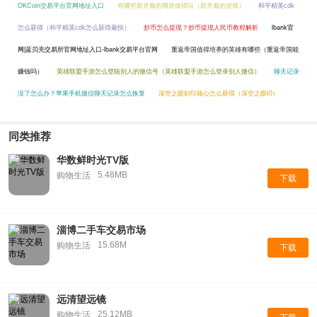
OKCoin交易平台官网地址入口
有哪些新开服的网游值得玩（新开服的游戏）
和平精英cdk
怎么获得（和平精英cdk怎么获得最快）
炒币怎么提现？炒币提现人民币教程解析
lbank官
网|蓝贝壳交易所官网地址入口-lbank交易平台官网
重返帝国值得培养的英雄有哪些（重返帝国能
赚钱吗）
英雄联盟手游怎么登陆别人的微信号（英雄联盟手游怎么登录别人微信）
聊天记录
没了怎么办？苹果手机微信聊天记录怎么恢复
深空之眼刻印核心怎么获得（深空之眼t0）
同类推荐
华数鲜时光TV版
5.48MB
购物生活
下载
淄博二手车交易市场
15.68M
购物生活
下载
远清望远镜
25.12MB
购物生活