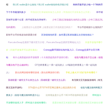
绍
BLUE wallet是什么钱包？BLUE wallet钱包特色详细介绍
狗狗币最早多少钱一个?狗狗币
下个牛市能涨到多少
帝国战纪红将秘籍装备怎么弄的（帝国战纪手游装备怎么升星）
和平精
英钢琴在哪个位置（和平精英海岛弹钢琴）
少年三国志2游族版礼包码怎么获取（少年三国志2礼
包码通用）
上链查证什么意思啊 上链查证的工作流程是怎样的？
平台币是根据什么涨跌的?
影响平台币价格波动的因素分析
区块链钱包科普：如何通过私钥创建以太坊钱包地址？
PancakeSwap交易所下载与官方介绍，PancakeSwap交易所官网地址入口
问道手游鬼卒哪个
好（问道手游鬼卒可以进化鬼仙）
Coinegg聚币国际站海外版入口，Coinegg交易平台官方网
站
有什么画质超好的手游推荐（十大画质超高的手游排行榜）
创造与魔法包子怎么做（创造
与魔法包子怎么做好吃）
CF怎样查看上一局一起玩的人（cf端游怎样查看上一局一起玩的
人）
新出的网游都有哪些游戏（新出的网游排行榜）
手机上最火3个挖矿软件有哪些？
英雄联盟一键符文不出来怎么办（英雄联盟一键符文怎么弄）
有无限元宝无敌版游戏吗（有无
限元宝的手游吗）
STN是什么币?STN币官网总量和上线交易所介绍
创造与魔法狼饲料配方
要多少（创造与魔法狼饲料是什么）
比特现金是什么币？BCH币价值和前景分析
即时战斗
手游哪些值得入手（即时战斗游戏有哪些）
星露谷物语艾米丽家在哪（星露谷物语艾米丽住在哪