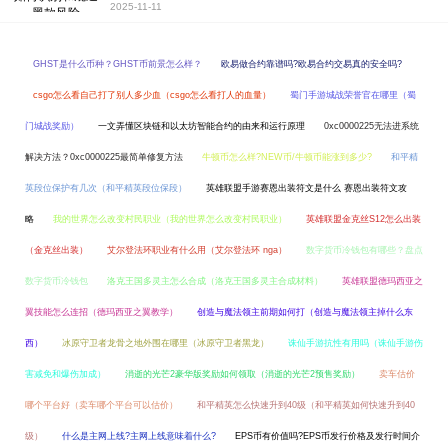
2025-11-11
GHST是什么币种？GHST币前景怎么样？
欧易做合约靠谱吗?欧易合约交易真的安全吗?
csgo怎么看自己打了别人多少血（csgo怎么看打人的血量）
蜀门手游城战荣誉官在哪里（蜀
门城战奖励）
一文弄懂区块链和以太坊智能合约的由来和运行原理
0xc0000225无法进系统
解决方法？0xc0000225最简单修复方法
牛顿币怎么样?NEW币/牛顿币能涨到多少?
和平精
英段位保护有几次（和平精英段位保段）
英雄联盟手游赛恩出装符文是什么 赛恩出装符文攻
略
我的世界怎么改变村民职业（我的世界怎么改变村民职业）
英雄联盟金克丝S12怎么出装
（金克丝出装）
艾尔登法环职业有什么用（艾尔登法环 nga）
数字货币冷钱包有哪些？盘点
数字货币冷钱包
洛克王国多灵主怎么合成（洛克王国多灵主合成材料）
英雄联盟德玛西亚之
翼技能怎么连招（德玛西亚之翼教学）
创造与魔法领主前期如何打（创造与魔法领主掉什么东
西）
冰原守卫者龙骨之地外围在哪里（冰原守卫者黑龙）
诛仙手游抗性有用吗（诛仙手游伤
害减免和爆伤加成）
消逝的光芒2豪华版奖励如何领取（消逝的光芒2预售奖励）
卖车估价
哪个平台好（卖车哪个平台可以估价）
和平精英怎么快速升到40级（和平精英如何快速升到40
级）
什么是主网上线?主网上线意味着什么?
EPS币有价值吗?EPS币发行价格及发行时间介