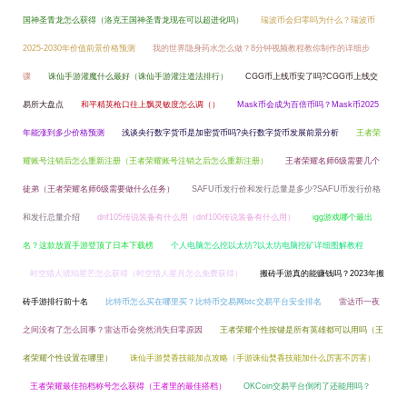
国神圣青龙怎么获得（洛克王国神圣青龙现在可以超进化吗）
瑞波币会归零吗为什么？瑞波币
2025-2030年价值前景价格预测
我的世界隐身药水怎么做？8分钟视频教程教你制作的详细步
骤
诛仙手游灌魔什么最好（诛仙手游灌注道法排行）
CGG币上线币安了吗?CGG币上线交
易所大盘点
和平精英枪口往上飘灵敏度怎么调（）
Mask币会成为百倍币吗？Mask币2025
年能涨到多少价格预测
浅谈央行数字货币是加密货币吗?央行数字货币发展前景分析
王者荣
耀账号注销后怎么重新注册（王者荣耀账号注销之后怎么重新注册）
王者荣耀名师6级需要几个
徒弟（王者荣耀名师6级需要做什么任务）
SAFU币发行价和发行总量是多少?SAFU币发行价格
和发行总量介绍
dnf105传说装备有什么用（dnf100传说装备有什么用）
igg游戏哪个最出
名？这款放置手游登顶了日本下载榜
个人电脑怎么挖以太坊?以太坊电脑挖矿详细图解教程
时空猎人琥珀星芒怎么获得（时空猎人星月怎么免费获得）
搬砖手游真的能赚钱吗？2023年搬
砖手游排行前十名
比特币怎么买在哪里买？比特币交易网btc交易平台安全排名
雷达币一夜
之间没有了怎么回事？雷达币会突然消失归零原因
王者荣耀个性按键是所有英雄都可以用吗（王
者荣耀个性设置在哪里）
诛仙手游焚香技能加点攻略（手游诛仙焚香技能加什么厉害不厉害）
王者荣耀最佳拍档称号怎么获得（王者里的最佳搭档）
OKCoin交易平台倒闭了还能用吗？