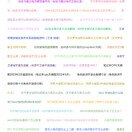
里）
创造与魔法龟壳哪里爆率高（创造与魔法龟壳宝箱位置）
宝可梦阿尔宙斯传说利一在哪
里（精灵宝可梦啊尔宙斯）
LBank蓝贝壳交易所全球排名？LBank交易所蓝贝壳官网入口
英
雄联盟大师可以双排吗2022（英雄联盟大师只能单排吗）
波卡币今日人民币多少钱一枚？DOT
今日价格实时汇率历史走势
dnf安全模式多久自动解除（dnf安全模式多久能自动解除）
王者
荣耀按键皮肤所有英雄都能用吗（王者 按键）
宝可梦传说阿尔宙斯日之石有什么用（宝可梦究
极之日阿尔宙斯）
比特派钱包使用教程：如何参与SOL项目(以raydium为例)
消逝的光芒2帧
数怎么调（消逝的光芒2怎么全屏）
STEPN怎么注册?STEPN跑鞋跑步账号注册教程
冰原守
卫者地牢通关攻略（冰原守卫者手游攻略）
比特币挖矿一定要用显卡吗？
笔记本CPU天梯
图2023年3月最新排名（笔记本cpu天梯图2021年3月）
角色扮演手游合集哪个好（角色扮演手
游排行榜十大角色手游排行榜）
荒野大镖客2约翰结局是什么（荒野大镖客2约翰剧情最后还能做
什么）
宝可梦传说阿尔宙斯冰六尾怎么进化（宝可梦冰六尾怎么得）
Jaxx Wallet是什么钱
包?Jaxx(钱包)Wallet安全吗?
和平精英3周年工卡怎么获得（和平精英三周年什么时候上线）
2023耐玩的仙侠手游推荐（2020最受欢迎的仙侠手游）
Win10系统的回收站不见了怎么办？
win10回收站删除了怎么恢复
如何改ip地址？路由器如何改ip地址设置教程
公链币值得投资
吗？平台币和公链币的区别
第五人格庄园怎么上二楼（第五人格庄园大厅怎么设置）
洛克王