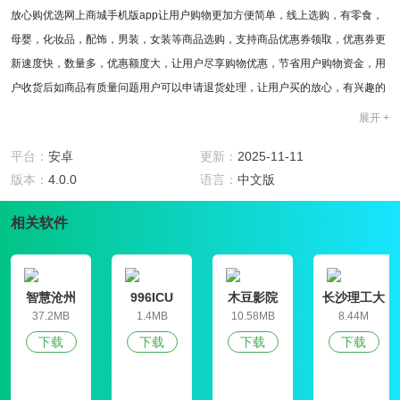
放心购优选网上商城手机版app让用户购物更加方便简单，线上选购，有零食，
母婴，化妆品，配饰，男装，女装等商品选购，支持商品优惠券领取，优惠券更
新速度快，数量多，优惠额度大，让用户尽享购物优惠，节省用户购物资金，用
户收货后如商品有质量问题用户可以申请退货处理，让用户买的放心，有兴趣的
用户可以体验。
展开 +
软件特色
1、视频购物，放心购优选网上商城手机版app的用户可以一边看视频一边购买商
平台：
安卓
更新：
2025-11-11
品，让用户体验全新的购物方式。
版本：
4.0.0
语言：
中文版
2、商品货源充足，更新速度快，有零食，母婴，化妆品，配饰，男装，女装等
相关软件
商品选购。
3、商品优惠券领取，优惠券更新速度快，数量多，优惠额度大，让用户尽享购
物优惠，节省用户购物资金。
软件评测
智慧沧州
996ICU
木豆影院
长沙理工大
放心购优选网上商城手机版app是一款购物商城应用，支持视频购物，用户可以
学就业信息
37.2MB
1.4MB
10.58MB
8.44M
网学生信息
一边看视频一边购买商品，让用户体验全新的购物方式，商品更新速度快，每天
下载
下载
下载
下载
管理平台
都有大量的热门商品选购，如化妆品，母婴，男装，女装，用户想买什么就买什
么，支持9、9元包邮服务，用户购物满9、9元会免费为用户配送商品，让用户尽