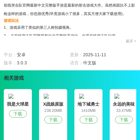
前线突击队官网最新中文完整版手游是最新的射击游戏大作。虽然画面比不上影
枪这样的游戏，但也很优秀(毕竟游戏小了很多，其实方便大家下载使用)。
游戏玩法
1、游戏采用了类似的第三人称拍摄视角。
2、 在前线突击队官网最新中文完整版手游中，你是前线突击队玩家。
展开 +
3、在一次战斗中，你的队伍被敌人伏击了。
4、作为最后的幸存者，你需要对残忍的敌人和狡猾的叛徒发动反击。
平台：
安卓
更新：
2025-11-11
游戏特色
版本：
3.0.3
语言：
中文版
1、通过3d宏大的画面跟良好的物理引擎,将战争的爆炸跟热血表现出来,
2、前线突击队官网最新中文完整版手游有着数十种不同的枪械,多种载具可以驾
相关游戏
驶，让玩家心潮澎湃
3、游戏环境的设计和动态效果都很逼真,能够给玩家们带来强烈的代入感。
我是大球星
X战娘原版
地下城勇士
永远的美味
官网版
星球4破解版
238.20MB
1410MB
33.47MB
下载
下载
下载
下载