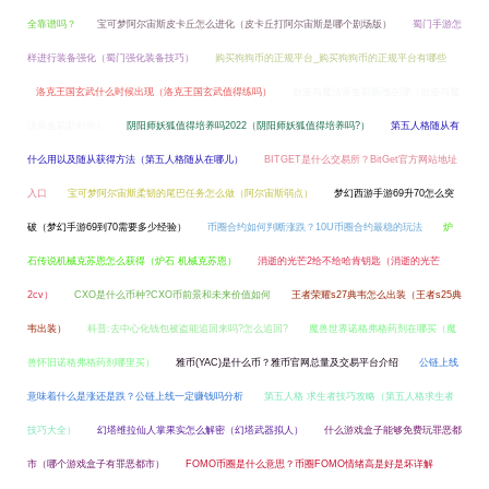
全靠谱吗？
宝可梦阿尔宙斯皮卡丘怎么进化（皮卡丘打阿尔宙斯是哪个剧场版）
蜀门手游怎
样进行装备强化（蜀门强化装备技巧）
购买狗狗币的正规平台_购买狗狗币的正规平台有哪些
洛克王国玄武什么时候出现（洛克王国玄武值得练吗）
创造与魔法章鱼刷新地在哪（创造与魔
法章鱼刷新时间）
阴阳师妖狐值得培养吗2022（阴阳师妖狐值得培养吗?）
第五人格随从有
什么用以及随从获得方法（第五人格随从在哪儿）
BITGET是什么交易所？BitGet官方网站地址
入口
宝可梦阿尔宙斯柔韧的尾巴任务怎么做（阿尔宙斯弱点）
梦幻西游手游69升70怎么突
破（梦幻手游69到70需要多少经验）
币圈合约如何判断涨跌？10U币圈合约最稳的玩法
炉
石传说机械克苏恩怎么获得（炉石 机械克苏恩）
消逝的光芒2给不给哈肯钥匙（消逝的光芒
2cv）
CXO是什么币种?CXO币前景和未来价值如何
王者荣耀s27典韦怎么出装（王者s25典
韦出装）
科普:去中心化钱包被盗能追回来吗?怎么追回?
魔兽世界诺格弗格药剂在哪买（魔
兽怀旧诺格弗格药剂哪里买）
雅币(YAC)是什么币？雅币官网总量及交易平台介绍
公链上线
意味着什么是涨还是跌？公链上线一定赚钱吗分析
第五人格 求生者技巧攻略（第五人格求生者
技巧大全）
幻塔维拉仙人掌果实怎么解密（幻塔武器拟人）
什么游戏盒子能够免费玩罪恶都
市（哪个游戏盒子有罪恶都市）
FOMO币圈是什么意思？币圈FOMO情绪高是好是坏详解