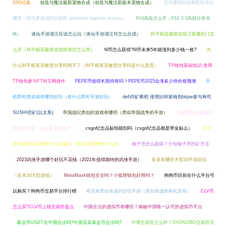
10G垃圾
创造与魔法最新宠物合成（创造与魔法新版本宠物合成）
宝可梦阿尔宙斯旺旺谷在
哪里（宝可梦传说阿尔宙斯 pokemon legends arceus）
ff14风脉怎么开（ff14 3.0风脉任务攻
略）
诛仙手游灌注应该怎么玩（诛仙手游灌注符怎么合成）
和平精英极限追猎卫星楼的门怎
么开（和平精英极限追猎探测仪怎么用）
fil币怎么获得?fil币未来5年能涨到多少钱一枚?
为
什么和平精英灵敏度分享码用不了（和平精英灵敏度分享码是什么意思）
TP钱包基础知识:使用
TP钱包参与FTM主网操作
PEPE币值得长期持有吗？PEPE币2025会涨多少倍价格预测
手
机即时类游戏有哪些好玩（有什么即时手游好玩）
defi挖矿教程:使用比特派钱包bitpie参与寿司
SUSHI挖矿(以太系)
帝国战纪类似的游戏有哪些（类似帝国战争的手游）
有哪些bt公益服手
游充值打折（bt公益手游盒子）
csgo纪念品贴纸能刮吗（csgo纪念品都是带金贴么）
宝可
梦传说阿尔宙斯用什么设备玩（阿尔宙斯携带什么好）
柚子币怎么获得？介绍柚子币挖矿方法
2023武侠手游哪个好玩不花钱（2021年值得期待的武侠手游）
安卓有哪些大型3d手游好玩
（安卓3d大型游戏）
MetaMask钱包安全吗？小狐狸钱包好用吗？
狗狗币目前在什么平台可
以购买？狗狗币交易平台排行榜
有没有类似奇迹的好玩手游（类似奇迹的单机游戏）
CLV币
怎么买?CLV币上线交易所盘点
中国合法的虚拟币有哪些？揭秘中国唯一认可的虚拟币平台
泰达币USDT在中国合法吗?中国买卖泰达币合法吗?
中博交易所怎么样？ZHONGBO交易所安