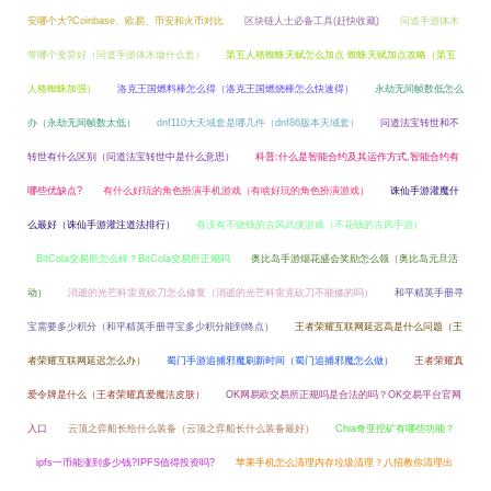
安哪个大?Coinbase、欧易、币安和火币对比
区块链人士必备工具(赶快收藏)
问道手游体木
带哪个变异好（问道手游体木做什么套）
第五人格蜘蛛天赋怎么加点 蜘蛛天赋加点攻略（第五
人格蜘蛛加强）
洛克王国燃料棒怎么得（洛克王国燃烧棒怎么快速得）
永劫无间帧数低怎么
办（永劫无间帧数太低）
dnf110大天域套是哪几件（dnf86版本天域套）
问道法宝转世和不
转世有什么区别（问道法宝转世中是什么意思）
科普:什么是智能合约及其运作方式,智能合约有
哪些优缺点?
有什么好玩的角色扮演手机游戏（有啥好玩的角色扮演游戏）
诛仙手游灌魔什
么最好（诛仙手游灌注道法排行）
有没有不烧钱的古风武侠游戏（不花钱的古风手游）
BitCola交易所怎么样？BitCola交易所正规吗
奥比岛手游烟花盛会奖励怎么领（奥比岛元旦活
动）
消逝的光芒科雷克砍刀怎么修复（消逝的光芒科雷克砍刀不能修的吗）
和平精英手册寻
宝需要多少积分（和平精英手册寻宝多少积分能到终点）
王者荣耀互联网延迟高是什么问题（王
者荣耀互联网延迟怎么办）
蜀门手游追捕邪魔刷新时间（蜀门追捕邪魔怎么做）
王者荣耀真
爱令牌是什么（王者荣耀真爱魔法皮肤）
OK网易欧交易所正规吗是合法的吗？OK交易平台官网
入口
云顶之弈船长给什么装备（云顶之弈船长什么装备最好）
Chia奇亚挖矿有哪些功能？
ipfs一币能涨到多少钱?IPFS值得投资吗?
苹果手机怎么清理内存垃圾清理？八招教你清理出