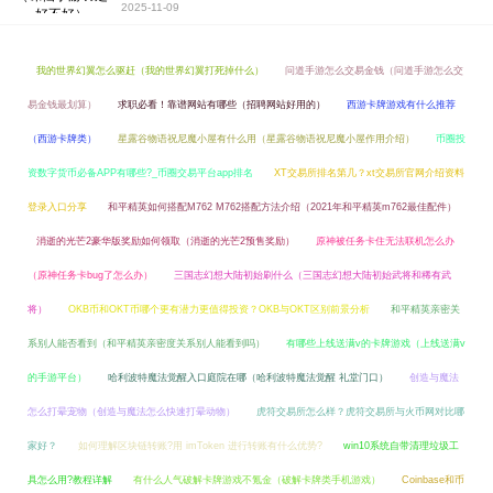
2025-11-09
我的世界幻翼怎么驱赶（我的世界幻翼打死掉什么）
问道手游怎么交易金钱（问道手游怎么交
易金钱最划算）
求职必看！靠谱网站有哪些（招聘网站好用的）
西游卡牌游戏有什么推荐
（西游卡牌类）
星露谷物语祝尼魔小屋有什么用（星露谷物语祝尼魔小屋作用介绍）
币圈投
资数字货币必备APP有哪些?_币圈交易平台app排名
XT交易所排名第几？xt交易所官网介绍资料
登录入口分享
和平精英如何搭配M762 M762搭配方法介绍（2021年和平精英m762最佳配件）
消逝的光芒2豪华版奖励如何领取（消逝的光芒2预售奖励）
原神被任务卡住无法联机怎么办
（原神任务卡bug了怎么办）
三国志幻想大陆初始刷什么（三国志幻想大陆初始武将和稀有武
将）
OKB币和OKT币哪个更有潜力更值得投资？OKB与OKT区别前景分析
和平精英亲密关
系别人能否看到（和平精英亲密度关系别人能看到吗）
有哪些上线送满v的卡牌游戏（上线送满v
的手游平台）
哈利波特魔法觉醒入口庭院在哪（哈利波特魔法觉醒 礼堂门口）
创造与魔法
怎么打晕宠物（创造与魔法怎么快速打晕动物）
虎符交易所怎么样？虎符交易所与火币网对比哪
家好？
如何理解区块链转账?用 imToken 进行转账有什么优势?
win10系统自带清理垃圾工
具怎么用?教程详解
有什么人气破解卡牌游戏不氪金（破解卡牌类手机游戏）
Coinbase和币