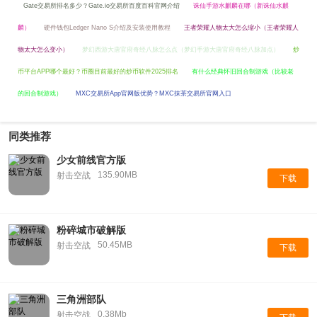
Gate交易所排名多少？Gate.io交易所百度百科官网介绍
诛仙手游水麒麟在哪（新诛仙水麒
麟）
硬件钱包Ledger Nano S介绍及安装使用教程
王者荣耀人物太大怎么缩小（王者荣耀人
物太大怎么变小）
梦幻西游大唐官府奇经八脉怎么点（梦幻手游大唐官府奇经八脉加点）
炒
币平台APP哪个最好？币圈目前最好的炒币软件2025排名
有什么经典怀旧回合制游戏（比较老
的回合制游戏）
MXC交易所App官网版优势？MXC抹茶交易所官网入口
同类推荐
少女前线官方版
135.90MB
射击空战
下载
粉碎城市破解版
50.45MB
射击空战
下载
三角洲部队
0.38Mb
射击空战