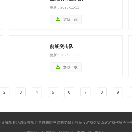
更新：2025-11-11
游戏下载
前线突击队
更新：2025-11-11
游戏下载
2
3
4
5
6
7
8
9
良游戏 拒绝盗版游戏 注意自我保护 谨防受骗上当 适度游戏益脑 沉迷游戏伤身 合理