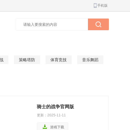
手机版
战
策略塔防
体育竞技
音乐舞蹈
骑士的战争官网版
更新：2025-11-11
游戏下载