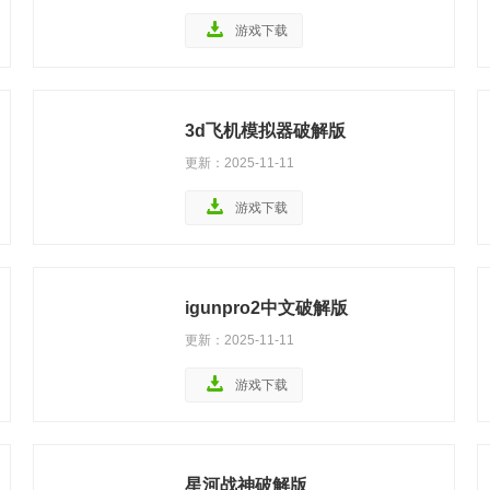
游戏下载
3d飞机模拟器破解版
更新：2025-11-11
游戏下载
igunpro2中文破解版
更新：2025-11-11
游戏下载
星河战神破解版