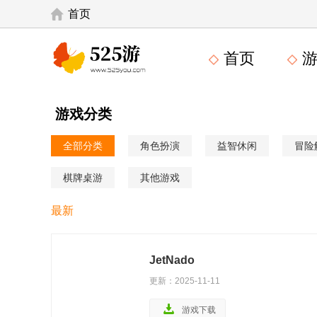
首页
首页
游
游戏分类
全部分类
角色扮演
益智休闲
冒险
棋牌桌游
其他游戏
最新
JetNado
更新：2025-11-11
游戏下载