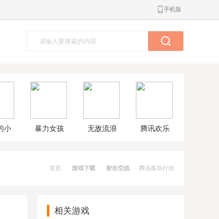
手机版
的小
暴力女孩
无敌流浪
腾讯欢乐
球大
模拟器汉
汉8无敌版
斗地主正
解版
化版
版
首页
游戏下载
射击空战
腾讯孤岛行动
>
>
>
相关游戏