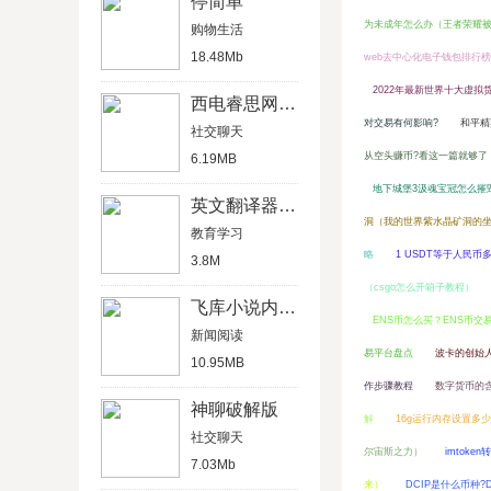
停简单
为未成年怎么办（王者荣耀
购物生活
18.48Mb
web去中心化电子钱包排行
2022年最新世界十大虚拟
西电睿思网页版
对交易有何影响?
和平精
社交聊天
从空头赚币?看这一篇就够了
6.19MB
地下城堡3汲魂宝冠怎么摧
英文翻译器在线语音翻译
洞（我的世界紫水晶矿洞的
教育学习
略
1 USDT等于人民
3.8M
（csgo怎么开箱子教程）
飞库小说内购破解版
ENS币怎么买？ENS币交
新闻阅读
易平台盘点
波卡的创始
10.95MB
作步骤教程
数字货币的
神聊破解版
解
16g运行内存设置多
社交聊天
尔宙斯之力）
imtok
7.03Mb
来）
DCIP是什么币种?