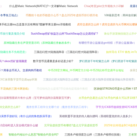
祖）
什么是Matic Network(MATIC)?一文详解Matic Network
Chia(奇亚)plot文件规格大小详解
星露
语冬季鱼王地点）
币圈前十名的币都是什么币？盘点2025年虚拟币排行榜20名
V神最新思考：两种途径解
果手机注册ins总是显示没有网络?图解苹果注册ins详细教程
虎符交易所怎么样？虎符交易所与火币网对比哪
H币发行量及项目介绍
SushiSwap挖矿收益怎么样?SushiSwap怎么交易挖矿?
诛仙手游宠物技能怎么学4
原神隐藏任务在声望里显示吗（原神隐藏任务触发条件）
有哪些手游公益服送gm特权（手游公益服满v）
游隐藏任务不负相思意）
三国志幻想大陆挑战阵容（三国志幻想大陆超强阵容）
如何导出 ETH 钱包 imT
吗？okex挖矿提现额度
数字货币流通量是多好还是少好?
梦幻西游千年蛇魅怎么样（梦幻西游千年蛇魅剧
币？用泰达币买入、交易狗狗币教程
中币ZB官方网站_中币网官方介绍-中币ZB比特币交易平台地址
抹茶
EXC抹茶数字货币交易app评测
三国志幻想大陆阵容怎么搭配（三国志幻想大陆阵容搭配最强输出阵容推荐）
（不花钱的三国卡牌游戏）
币信钱包怎么提现?币信钱包提现操作教程
区块链STRONG币是什么币种？ST
阿尔宙斯彗星碎片有什么用（宝可梦传说阿尔宙斯新宝可梦）
火币合约交易怎么玩?火币合约多久可以开10倍?
比特交易所怎么样?
魔兽世界工程学分支哪个好（魔兽世界里的工程学）
字节元/CKB币值得投资吗?CKB
扮演类手游好玩（有什么好的角色扮演手游）
英雄联盟手游龙的传人能白嫖吗（英雄联盟龙的传人值多少）
10启动时进入安全模式按什么键
元宇宙虚拟货币有哪些?盘点元宇宙虚拟货币
2025年比特现金BCH值
预测
智能合约地址什么意思?智能合约安全吗?
三国杀卢植强度怎么样（三国杀卢植明任技能）
王者荣