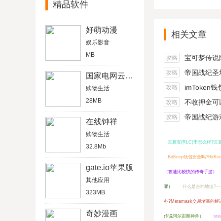
精品软件
好萌动漫
相关文章
娱乐影音
MB
宝可梦传说阿尔宙
攻略
帝国战纪圣坛
攻略
国家电网云电话
imToken
攻略
购物生活
28MB
不收押金可以在家做的
攻略
帝国战纪游戏船
攻略
在线钟祥
购物生活
云算宝(RLC)币怎么样?
32.8Mb
BitKeep钱包安全吗?Bit
gate.io苹果版
（攻速比较快的传奇手游）
其他应用
哪）
什么是合约地址?
323MB
办?Metamask交易堵塞的
奇妙漫画
传说阿尔宙斯神兽）
s