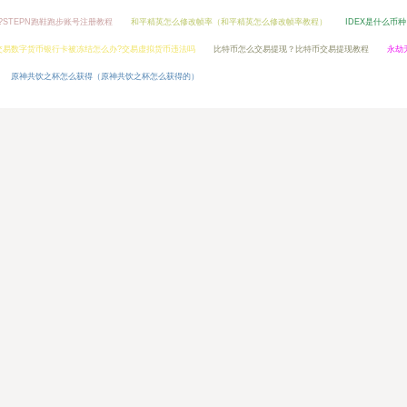
册?STEPN跑鞋跑步账号注册教程
和平精英怎么修改帧率（和平精英怎么修改帧率教程）
IDEX是什么币种
交易数字货币银行卡被冻结怎么办?交易虚拟货币违法吗
比特币怎么交易提现？比特币交易提现教程
永劫
原神共饮之杯怎么获得（原神共饮之杯怎么获得的）