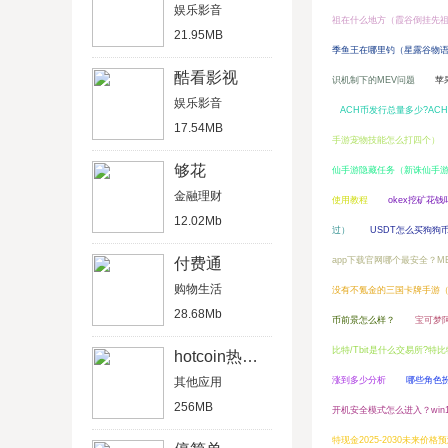
娱乐影音
祖在什么地方（霞谷倒挂先
21.95MB
季鱼王在哪里钓（星露谷物
酷看影视
识机制下的MEV问题
苹
娱乐影音
ACH币发行总量多少?AC
17.54MB
手游宠物技能怎么打四个）
够花
仙手游隐藏任务（新诛仙手
金融理财
使用教程
okex挖矿花钱
12.02Mb
过）
USDT怎么买狗狗
付费通
app下载官网哪个最安全？M
购物生活
没有不氪金的三国卡牌手游
28.68Mb
币前景怎么样？
宝可梦
比特/Tbit是什么交易所?特
hotcoin热币交易所
其他应用
涨到多少分析
哪些角色
256MB
开机安全模式怎么进入？win
特现金2025-2030未来价格