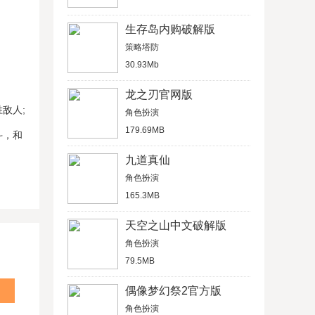
生存岛内购破解版
策略塔防
30.93Mb
龙之刃官网版
敌人;
角色扮演
179.69MB
斗，和
九道真仙
角色扮演
165.3MB
天空之山中文破解版
角色扮演
79.5MB
偶像梦幻祭2官方版
角色扮演