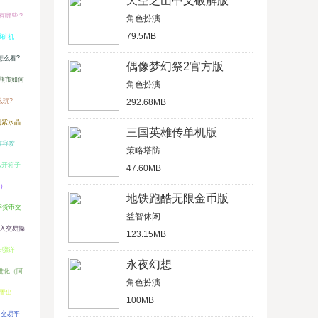
天空之山中文破解版
有哪些？
角色扮演
79.5MB
币矿机
怎么看?
偶像梦幻祭2官方版
熊市如何
角色扮演
么玩?
292.68MB
到紫水晶
三国英雄传单机版
阵容攻
策略塔防
怎么开箱子
47.60MB
）
地铁跑酷无限金币版
字货币交
益智休闲
买入交易操
123.15MB
步骤详
永夜幻想
进化（阿
角色扮演
置出
100MB
H交易平