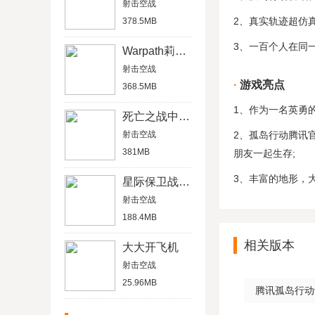
射击空战
2、真实轨迹超仿
378.5MB
3、一百个人在同
Warpath莉莉丝
射击空战
游戏亮点
368.5MB
1、作为一名英勇
死亡之战中文内购破解版
射击空战
2、孤岛行动腾讯
381MB
朋友一起生存;
3、丰富的地形，
星际保卫战破解版
射击空战
188.4MB
相关版本
大大开飞机
射击空战
25.96MB
腾讯孤岛行动v1