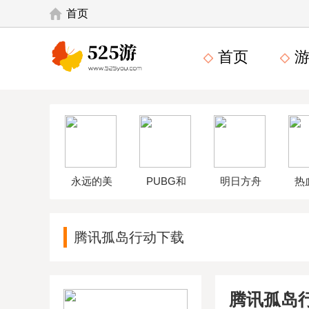
首页
首页
游
永远的美
PUBG和
明日方舟
热
味星球4破
平精英体
wikiapp
中
腾讯孤岛行动下载
解版
验服
腾讯孤岛