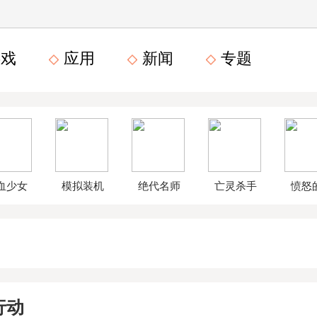
戏
应用
新闻
专题
血少女
模拟装机
绝代名师
亡灵杀手
愤怒
文数字
公司破解
无限曲玉
鸟星
版
版
版
战2破
行动