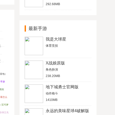
292.68MB
最新手游
我是大球星
U
体育竞技
键
X战娘原版
角色扮演
语音包）
238.20MB
奇手游
地下城勇士官网版
花在
动作格斗
堵塞怎么
1410MB
（宝可梦
永远的美味星球4破解版
谷倒立先