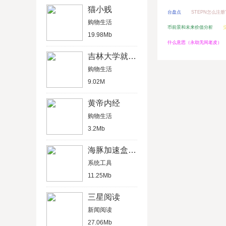
猫小贱
台盘点
STEPN怎么注
购物生活
币前景和未来价值分析
19.98Mb
什么意思（永劫无间老皮）
吉林大学就业网
购物生活
9.02M
黄帝内经
购物生活
3.2Mb
海豚加速盒使用教程
系统工具
11.25Mb
三星阅读
新闻阅读
27.06Mb