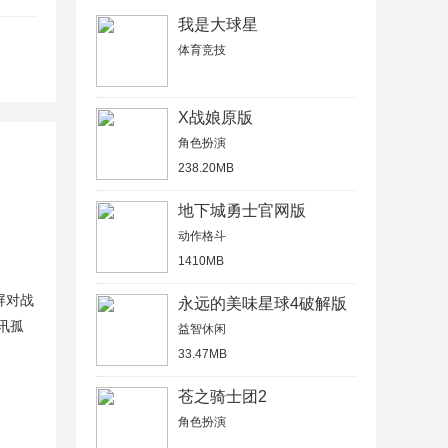
我是大球星
体育竞技
X战娘原版
角色扮演
238.20MB
地下城勇士官网版
动作格斗
1410MB
屏对战
永远的美味星球4破解版
讯孤
益智休闲
33.47MB
苍之骑士团2
角色扮演