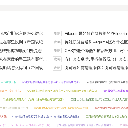
斯冰六尾怎么进化（宝可梦冰六尾怎么得）
Filecoin是如何存储数据的?Filecoin的价值体现和未来前景分析
攻略
在哪里找到（帝国战纪游戏攻略）
英雄联盟普通和wegame版有什么区别（英雄联盟wegame版和英雄联盟）
攻略
钱包转账成功却没到账是怎么回事?
GAS费能否降低?通缩致使FIL币价上涨,近看1000
攻略
手工活有哪些？四个可以操作的小项目真是可靠
有什么安卓满v手游值得玩（什么安卓手游好玩）
攻略
坞怎么得到（帝国战纪战役攻略）
浏览器如何清理缓存？浏览器清理缓存快捷
攻略
云算宝币前景分析
宝可梦阿尔宙斯起源形态怎么变（阿尔宙斯的进化）
lol语音素材在哪里（英雄联盟角色
Keep钱包中文叫什么?
AICoin停止为中国服务还怎么用？AICoin官网网页版国内入口
攻速最快的三职业传
诛仙手游仙府开几个比较好（诛仙手游仙府该不该开）
三国志幻想大陆元宝怎么花（三国志幻想大陆元宝
一个币的合约地址有什么用
英雄联盟S12索拉卡怎么出装（索拉卡solo出装）
Metamask小狐狸钱包交易
解决方法
csgo怎么看自己打了别人多少血（csgo怎么看打人的血量）
宝可梦传说阿尔宙斯多边兽怎么进化
team打不开没反应（steam打不开商店怎么办）
好玩的回合制网游有哪些（值得玩的回合制网游）
光遇霞