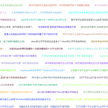
被认证为未成年会怎么样）
BCEX交易平台如何充值XRP、XLM等特殊币种？详细图文教程
电子钱包网站
榜前十名
王者荣耀最终试炼什么水平（王者荣耀最终试炼难吗）
比特币挖矿设备有哪些?盘点常用的比特
货币钱包排名汇总
c盘清理垃圾而不误删文件？免费的c盘清理垃圾
数字货币交易所深度是什么意思?深度
英怎么录屏（和平精英怎么录屏?）
区块链科普:密码货币钱包全景概览介绍
做空比特币教学:在加密货币
普通人玩得起比特币吗？2000块炒币赚了8千万的可行性
WNCG是什么游戏?Wrapped NCG/WNCG怎
毁（地下城堡3魂魄怎么得）
okex和火币币安保证金是多少？okex和火币币安使用对比
我的世界如何找
坐标）
自媒体app有哪些最赚钱？自媒体赚钱的十大平台排行榜
金铲铲之战蛮王主C阵容怎么玩 蛮王主C
币多少今日汇率？USDT价格今日行情美元
方舟生存进化精英迅猛龙多少箭晕（方舟 精英迅猛龙）
csgo
梦幻新诛仙南市在哪（梦幻新诛仙支线）
和平精英创作模式怎么开无敌（和平精英创作模式怎么开无敌效果
易所购买教程介绍
Hyperpay钱包靠谱吗？Hyperpay究竟怎么样？
正规数字货币交易平台有哪些?正规数
人是谁?波卡币投资前景如何?
REV是什么币种?REV币前景和未来价值分析
DOT币怎么买?波卡DOT币
含义与未来发展
DeFi项目教程:手把手教你1inch使用教程
支付宝可以直接买USDT吗?USDT变现的三个
少虚拟内存？电脑虚拟内存设置方法
SocialFi有哪些项目?SocialFi概念币种盘点
宝可梦阿尔宙斯豪力怎么
en转账失败怎么回事?imToken转账失败的原因及解决方法
和平精英淘汰播报怎么设置（和平精英淘汰播报怎么设
DCIP币怎么样?
消逝的光芒2武器等级怎么提升（消逝的光芒2刷等级）
ETH在哪个平台交易?以太币ET