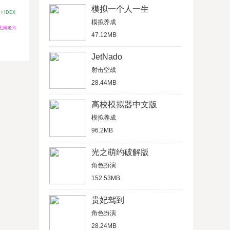
模拟一个人一生
？IDEX
模拟养成
无间老六
47.12MB
JetNado
射击空战
28.44MB
高校模拟器中文版
模拟养成
96.2MB
光之萌约破解版
角色扮演
152.53MB
贵妃驾到
角色扮演
28.24MB