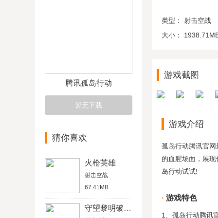
类型：
射击空战
大小：
1938.71M
游戏截图
腾讯孤岛行动
暂无下载
游戏介绍
猜你喜欢
孤岛行动腾讯官网
的血腥场面，展现
火枪英雄
岛行动试试!
射击空战
67.41MB
游戏特色
守望黎明破解版
1、孤岛行动腾讯官