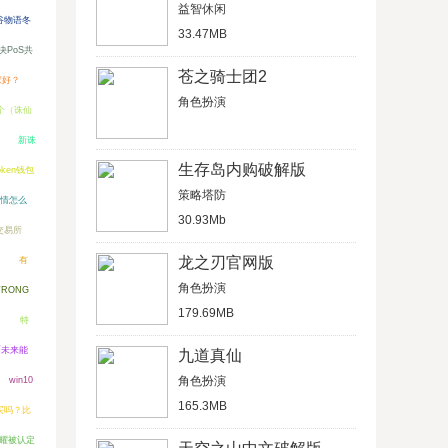
益智休闲
谷物语冬
33.47MB
决PoS共
苍之骑士团2
家好？
角色扮演
个（诛仙
新诛
生存岛内购破解版
oken钱包
策略塔防
情怎么
30.93Mb
交易所
龙之刃官网版
有
角色扮演
RONG
179.69MB
特
币未来能
九道真仙
角色扮演
win10
165.3MB
得买吗？比
耀被认定