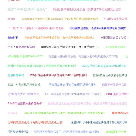
怎么获得）
有没有组队好玩的网游推荐（有什么好玩的组队游戏求推荐）
DeFi聚合器什么
意思?DeFi聚合器带来什么好处?
我的世界平坦地图怎么设置（我的世界平坦地图怎么设置
hcml）
Coinbase Pro怎么注册 Coinbase Pro交易所注册详细图文教程
FIL币今日多少人民
币一枚？FIL币价格今日行情实时行情历史走势
美联储加息虚拟币会跌吗?美联储加息对虚拟货币
影响解析
有什么不氪金的卡牌养成手游（有什么不氪金的卡牌游戏）
ANC币怎么买？ANC
币买入和交易教程详解
有哪些bt公益服手游充值打折（bt公益手游盒子）
xDai指南:如何在
xDai网络中转移POAP NFT?
时空猎人赚钱详细攻略（时空猎人能挣钱吗能赚人民币吗）
比
特币对冲套利会有爆仓风险吗？币圈比特币对冲套利原理
LUNC币怎么购买交易?LUNC币买卖
交易操作教程
MX币/抹茶币前景和价值分析?MX币值得投资吗
推荐6款百玩不厌的小型单机
游戏（小型好玩的单机游戏）
平台币是什么 平台币的应用场景有哪些
伦敦硬分叉是什么意
思?科普以太坊伦敦硬分叉
KYC审核是什么意思?KYC审核需要什么资料?
PING是什么币种?
PING币前景及未来价值分析
魔兽世界进入血色修道院任务在哪交（魔兽世界怀旧服血色修道院
怎么进）
冰原守卫者神级藏品碎片怎么使用（你知道的冰原守卫者相关要素）
魔兽世界乌鸦
之神的低语怎么做（乌鸦之神的低语怎么上去）
深度解析比特币使用的区块链属于什么链?比特
币区块链安全吗?
和平精英会员怎么没了（和平精英为什么没有vip等级）
dnf武器幻化有什