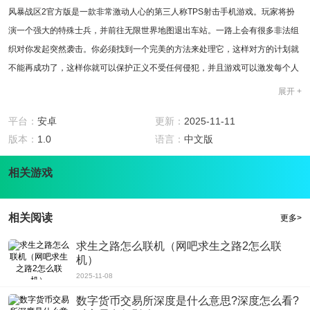
风暴战区2官方版是一款非常激动人心的第三人称TPS射击手机游戏。玩家将扮
演一个强大的特殊士兵，并前往无限世界地图退出车站。一路上会有很多非法组
织对你发起突然袭击。你必须找到一个完美的方法来处理它，这样对方的计划就
不能再成功了，这样你就可以保护正义不受任何侵犯，并且游戏可以激发每个人
心中的战士梦想。
展开 +
游戏特色
1、风暴战区2官方版采用3D图形真实模拟场景，体验无与伦比的刺激带来的极
平台：
安卓
更新：
2025-11-11
端挑战;
版本：
1.0
语言：
中文版
2、收集大量战斗武器装备，一步一步走向战场;
相关游戏
3、在前面射击许多敌人，用强大的狙击手击败对手指挥官;
4、完成无限精彩的战斗特技，使用各种武器杀死敌人。
游戏介绍
相关阅读
更多>
在风暴战区2官方版中，每个人的生活都不可避免地会受到肆虐的战争的攻击，
他们将接受系统的伟大光荣使命，前往邪恶势力的巢穴，他们可以在冒险之旅中
求生之路怎么联机（网吧求生之路2怎么联
机）
集结自己的战斗团队，共同完成这份荣誉和职责。
游戏亮点
2025-11-08
1、手指操纵人物瞄准射击，他们还需要调动指挥来制定完美的计划;
数字货币交易所深度是什么意思?深度怎么看?
2、在战场上，力量受到尊重，失败者将遭受死亡的危险;