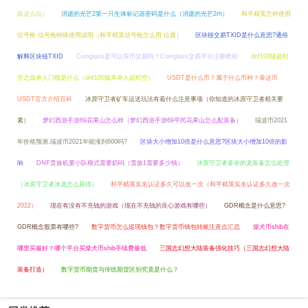
版这么玩）
消逝的光芒2第一只生体标记器密码是什么（消逝的光芒2rh）
和平精英怎样使用
信号枪 信号枪特殊使用说明（和平精英信号枪怎么用 位置）
区块链交易TXID是什么意思?通俗
解释区块链TXID
Coinglass是可以买币交易吗？Coinglass交易平台注册教程
dnf100级超时
空之战单人门槛是什么（dnf100版本单人超时空）
USDT是什么币？属于什么币种？泰达币
USDT官方介绍百科
冰原守卫者矿车运送玩法有着什么注意事项（你知道的冰原守卫者相关要
素）
梦幻西游手游69花果山怎么样（梦幻西游手游69平民花果山怎么配装备）
瑞波币2021
年价格预测,瑞波币2021年能涨到600吗?
区块大小增加10倍是什么意思?区块大小增加10倍的影
响
DNF贵族机要小队模式需要奶吗（贵族1需要多少钱）
冰原守卫者多余的龙装备怎么处理
（冰原守卫者冰龙怎么获得）
和平精英实名认证多久可以改一次（和平精英实名认证多久改一次
2022）
现在有没有不充钱的游戏（现在不充钱的良心游戏有哪些）
GDR概念是什么意思?
GDR概念股票有哪些?
数字货币怎么提现钱包？数字货币钱包转账注意点汇总
柴犬币shib在
哪里买最好？哪个平台买柴犬币shib手续费最低
三国志幻想大陆装备强化技巧（三国志幻想大陆
装备打造）
数字货币期货与传统期货区别究竟是什么？