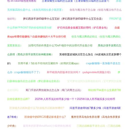
包 imToken钱包使用教程
王者荣耀生日福利怎么设置（王者荣耀生日福利怎么设置?）
永劫
无间最高段位是什么（永劫无间段位多少算厉害）
创造与魔法包子怎么做（创造与魔法包子怎么
做好吃）
梦幻西游手游65级带什么宝宝好（梦幻西游手游65级带什么宝宝合适）
FRONT是
什么币种?FRONT币的价值和前景分析
炉石传说黄金猿藏宝图好用吗（炉石黄金包）
自媒
体app有哪些最赚钱？自媒体赚钱的十大平台排行榜
创造与魔法鹦鹉必刷点（创造与魔法鹦鹉位
置图更新后）
治理代币的作用是什么?DeFi项目中的治理代币全面介绍
黑色沙漠手游黑石怎
么获得（黑色沙漠手游黑石块神殿攻略）
英雄联盟皮城执法官怎么加点（lol皮城执法官皮肤哪个
好）
百用不腻！5款名不经传的宝藏软件（好用的宝藏app）
csgo躲猫猫一直加载不进去怎
么办（csgo躲猫猫玩不了了）
和平精英内部版本区别大吗？（pubgmobile内测版介绍）
梦
幻新诛仙璇玑石怎么获得（梦幻新诛仙玄机石）
宝可梦传说阿尔宙斯能联机吗（宝可梦阿尔宙斯
会好玩吗）
蜀门手游武尊技能加点怎么加（蜀门武尊怎么玩）
特比特/Tbit是什么交易所?特
比特交易所怎么样?
2025年人民币兑比特币多少钱一个？2025年1块人民币能买多少比特币
区块链共识机制是什么?区块链共识机制有哪些?
问道手游改6到改7要多少钱（问道手游改6跟
改7有啥）
区块链中的ERC20通证标准是什么?
魔兽世界高地杂鱼群在哪（高地杂鱼群要多
少钓鱼）
最简单的部署MetaMask(小狐狸钱包)教程
三国志战略版手游怎么玩（三国志战略