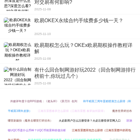
对交易有何影响?
3、风暴战区2官方版支持语音系统与队友实时通信，并指挥正确的操作完整计
2025-11-08
划;
欧易OKEX永续合约手续费多少钱一天？
4、配对系统是新推出的，可以和全世界的玩家一起赢。
2025-11-10
欧易期权怎么玩？OKEx欧易期权操作教程详
解
2025-11-08
有什么回合制网游好玩2022（回合制网游排行
榜前十,你玩过几个）
2025-11-08
外媒评年度十佳RPG游戏：《老头环》《异刃3》在列
和平精英三周年蛋糕喷漆怎么获得（和
平精英3周年皮肤）
江南百景图春笋怎么获得（江南百景图 春笋如何获得）
魔兽世界烬丝布
哪里刷最快（魔兽去哪里打烬丝布）
火必新用户怎么注册登录？火必注册登录官网入口
区块
链UQC币是什么币种？UQC币前景和价值分析
江南百景图荷包怎么获得（江南百景图中的荷包