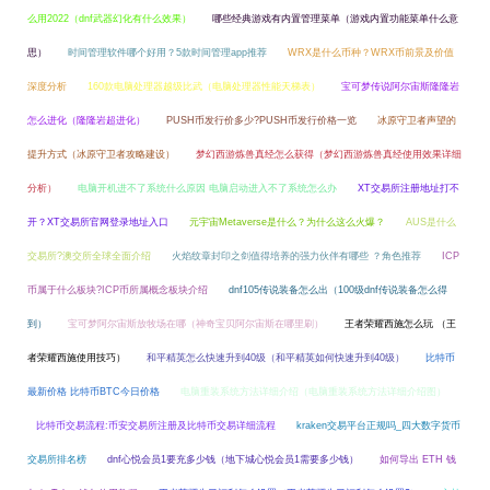
么用2022（dnf武器幻化有什么效果）
哪些经典游戏有内置管理菜单（游戏内置功能菜单什么意
思）
时间管理软件哪个好用？5款时间管理app推荐
WRX是什么币种？WRX币前景及价值
深度分析
160款电脑处理器越级比武（电脑处理器性能天梯表）
宝可梦传说阿尔宙斯隆隆岩
怎么进化（隆隆岩超进化）
PUSH币发行价多少?PUSH币发行价格一览
冰原守卫者声望的
提升方式（冰原守卫者攻略建设）
梦幻西游炼兽真经怎么获得（梦幻西游炼兽真经使用效果详细
分析）
电脑开机进不了系统什么原因 电脑启动进入不了系统怎么办
XT交易所注册地址打不
开？XT交易所官网登录地址入口
元宇宙Metaverse是什么？为什么这么火爆？
AUS是什么
交易所?澳交所全球全面介绍
火焰纹章封印之剑值得培养的强力伙伴有哪些 ？角色推荐
ICP
币属于什么板块?ICP币所属概念板块介绍
dnf105传说装备怎么出（100级dnf传说装备怎么得
到）
宝可梦阿尔宙斯放牧场在哪（神奇宝贝阿尔宙斯在哪里刷）
王者荣耀西施怎么玩 （王
者荣耀西施使用技巧）
和平精英怎么快速升到40级（和平精英如何快速升到40级）
比特币
最新价格 比特币BTC今日价格
电脑重装系统方法详细介绍（电脑重装系统方法详细介绍图）
比特币交易流程:币安交易所注册及比特币交易详细流程
kraken交易平台正规吗_四大数字货币
交易所排名榜
dnf心悦会员1要充多少钱（地下城心悦会员1需要多少钱）
如何导出 ETH 钱