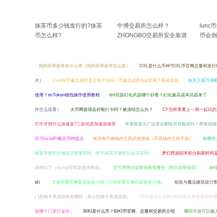
抹茶币多少钱发行的?抹茶
中博交易所怎么样？
lunc
币怎么样?
ZHONGBO交易所安全靠谱
币会倒
吗？
我的世界效率有什么用（我的世界效率怎么算）
DXL是什么币种?DXL币官网总量和发
片）
CoinW币赢交易所是正规平台吗？币赢交易所App官网下载最新版
洛克王国万神
使用？imToken钱包操作使用教程
dnf武器幻化武器哪个好看？幻化最高成本武器来了
作怎么设置）
火币网提现会封银行卡吗？被冻结怎么办？
CF怎样查看上一局一起玩的
打不开用什么加速器?三款优质加速器推荐
苹果恢复出厂设置会删除所有数据吗？苹果按键
目?SocialFi概念币种盘点
有没有不烧钱的古风武侠游戏（不花钱的古风手游）
有哪些
精英手册积分满级才能累积吗（和平精英手册积分会清零吗）
梦幻西游副本积分刷新时间
讲明白了（mysql安装及使用教程）
宝可梦阿尔宙斯坐骑有哪些（阿尔宙斯获得）
dn
id）
王者荣耀艾琳新皮肤多少钱（王者荣耀艾琳的皮肤多少钱）
创造与魔法建筑设计图
门的抽卡养成游戏有哪些（良心的抽卡养成游戏）
IRIS是什么币种?IRIS币未来前景和价
版哪个门派打金块）
BIKI是什么币？BIKI币官网、总量和交易所介绍
哪些手游可以赚