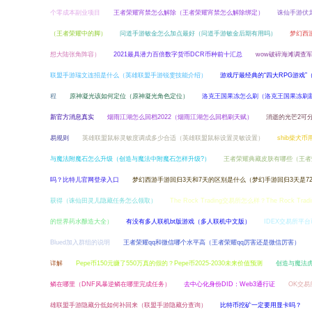
个零成本副业项目
王者荣耀宵禁怎么解除（王者荣耀宵禁怎么解除绑定）
诛仙手游伏
（王者荣耀中的脚）
问道手游敏金怎么加点最好（问道手游敏金后期有用吗）
梦幻西
想大陆张角阵容）
2021最具潜力百倍数字货币DCR币种前十汇总
wow破碎海滩调查
联盟手游瑞文连招是什么（英雄联盟手游锐雯技能介绍）
游戏厅最经典的“四大RPG游戏
程
原神凝光该如何定位（原神凝光角色定位）
洛克王国果冻怎么刷（洛克王国果冻刷
新官方消息真实
烟雨江湖怎么回档2022（烟雨江湖怎么回档刷天赋）
消逝的光芒2可分
易规则
英雄联盟鼠标灵敏度调成多少合适（英雄联盟鼠标设置灵敏设置）
shib柴犬币
与魔法附魔石怎么升级（创造与魔法中附魔石怎样升级?）
王者荣耀典藏皮肤有哪些（王者
吗？比特儿官网登录入口
梦幻西游手游回归3天和7天的区别是什么（梦幻手游回归3天是7
获得（诛仙田灵儿隐藏任务怎么领取）
The Rock Trading交易所怎么样？The Rock Tr
的世界药水酿造大全）
有没有多人联机bt版游戏（多人联机中文版）
IDEX交易所平台
Blued加入群组的说明
王者荣耀qq和微信哪个水平高（王者荣耀qq厉害还是微信厉害）
详解
Pepe币150元赚了550万真的假的？Pepe币2025-2030未来价值预测
创造与魔法
鳞在哪里（DNF风暴逆鳞在哪里完成任务）
去中心化身份DID：Web3通行证
OK交易
雄联盟手游隐藏分低如何补回来（联盟手游隐藏分查询）
比特币挖矿一定要用显卡吗？