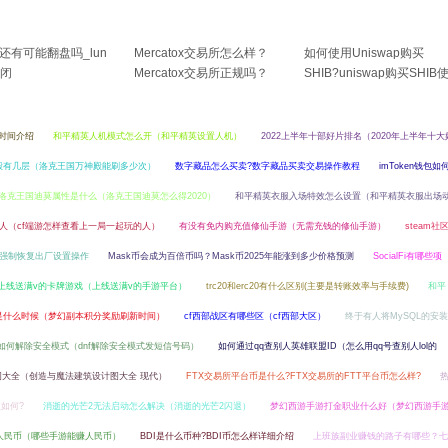
币还有可能翻盘吗_lun
Mercatox交易所怎么样？
如何使用Uniswap购买
闭
Mercatox交易所正规吗？
SHIB?uniswap购买SHIB
用教程
行时间介绍
和平精英人机模式怎么开（和平精英设置人机）
2022上半年十部好片排名（2020年上半年十大
殿有几层（洛克王国万神殿能刷多少次）
数字藏品怎么买卖?数字藏品买卖交易操作教程
imToken钱包如
洛克王国迪莫属性是什么（洛克王国迪莫怎么得2020）
和平精英衣服入场特效怎么设置（和平精英衣服出场
人（cf端游怎样查看上一局一起玩的人）
有没有免内购充值修仙手游（无需充钱的修仙手游）
steam社
强制恢复出厂设置操作
Mask币会成为百倍币吗？Mask币2025年能涨到多少价格预测
SocialFi有哪些项
上线送满v的卡牌游戏（上线送满v的手游平台）
trc20和erc20有什么区别(主要是转账效率与手续费)
和平
是什么时候（梦幻副本积分奖励刷新时间）
cf西部战区有哪些区（cf西部大区）
终于有人将MySQL的安装
f如何解除安全模式（dnf解除安全模式发短信号码）
如何通过qq查别人英雄联盟ID（怎么用qq号查别人lol的
大全（创造与魔法建筑设计图大全 现代）
FTX交易所平台币是什么?FTX交易所的FTT平台币怎么样?
值如何?
消逝的光芒2无法启动怎么解决（消逝的光芒2闪退）
梦幻西游手游打金职业什么好（梦幻西游手
人民币（哪些手游能赚人民币）
BDI是什么币种?BDI币怎么样详细介绍
上班族副业赚钱的路子有哪些？七