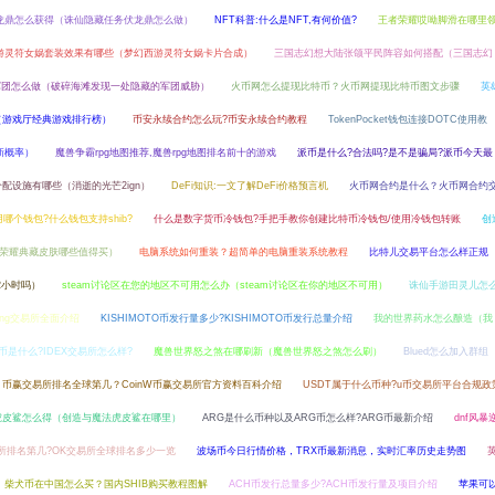
龙鼎怎么获得（诛仙隐藏任务伏龙鼎怎么做）
NFT科普:什么是NFT,有何价值?
王者荣耀哎呦脚滑在哪里
游灵符女娲套装效果有哪些（梦幻西游灵符女娲卡片合成）
三国志幻想大陆张颌平民阵容如何搭配（三国志幻
军团怎么做（破碎海滩发现一处隐藏的军团威胁）
火币网怎么提现比特币？火币网提现比特币图文步骤
英
”（游戏厅经典游戏排行榜）
币安永续合约怎么玩?币安永续合约教程
TokenPocket钱包连接DOTC使用教
新概率）
魔兽争霸rpg地图推荐,魔兽rpg地图排名前十的游戏
派币是什么?合法吗?是不是骗局?派币今天最
配设施有哪些（消逝的光芒2ign）
DeFi知识:一文了解DeFi价格预言机
火币网合约是什么？火币网合约
用哪个钱包?什么钱包支持shib?
什么是数字货币冷钱包?手把手教你创建比特币冷钱包/使用冷钱包转账
创
荣耀典藏皮肤哪些值得买）
电脑系统如何重装？超简单的电脑重装系统教程
比特儿交易平台怎么样正规
2小时吗）
steam讨论区在您的地区不可用怎么办（steam讨论区在你的地区不可用）
诛仙手游田灵儿怎
ading交易所全面介绍
KISHIMOTO币发行量多少?KISHIMOTO币发行总量介绍
我的世界药水怎么酿造（我
币是什么?IDEX交易所怎么样?
魔兽世界怒之煞在哪刷新（魔兽世界怒之煞怎么刷）
Blued怎么加入群组
币赢交易所排名全球第几？CoinW币赢交易所官方资料百科介绍
USDT属于什么币种?u币交易所平台合规政
虎皮鲨怎么得（创造与魔法虎皮鲨在哪里）
ARG是什么币种以及ARG币怎么样?ARG币最新介绍
dnf风暴
所排名第几?OK交易所全球排名多少一览
波场币今日行情价格，TRX币最新消息，实时汇率历史走势图
柴犬币在中国怎么买？国内SHIB购买教程图解
ACH币发行总量多少?ACH币发行量及项目介绍
苹果可