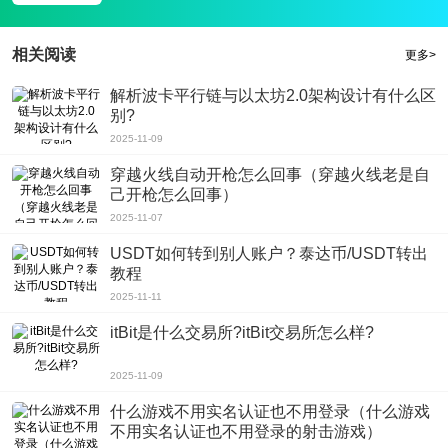
3、不断缩小的安全区、激烈的竞争区和冷静的操作，随时与队友一起调整阵型
来杀死对手。
相关阅读
更多>
游戏评测
抓住安全包，pubgmobile亚服的战争将在任何时候进入激烈地带，建立更强大
解析波卡平行链与以太坊2.0架构设计有什么区
的力量，用一个键切换更多的敌人，并顺利打击，你会遇到各种各样的对手。有
别?
时候，因为不同的声音交流，指挥官打不起，但每个人都以超强的力量取胜。
2025-11-09
穿越火线自动开枪怎么回事（穿越火线老是自
己开枪怎么回事）
2025-11-07
USDT如何转到别人账户？泰达币/USDT转出
教程
2025-11-11
itBit是什么交易所?itBit交易所怎么样?
2025-11-09
什么游戏不用实名认证也不用登录（什么游戏
不用实名认证也不用登录的射击游戏）