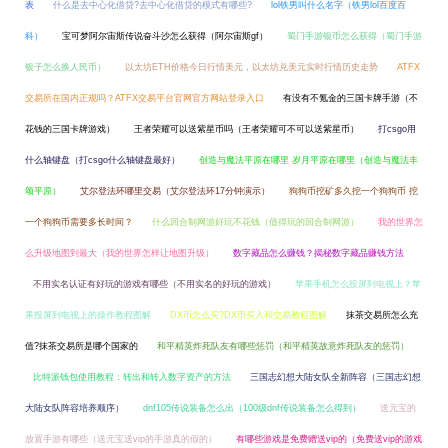
表
什么是去中心化借贷?去中心化借贷的模式有哪些?
lol铁男叫什么名字（铁男lol百度百
科）
宝可梦阿尔宙斯传说奋斗沙怎么获得（阿尔宙斯gf）
蜀门手游银币怎么获得（蜀门手游
银子怎么换人民币）
以太坊ETH价格今日行情美元，以太坊兑美元实时行情历史走势
ATFX
交易所在国内正规吗？ATFX交易平台官网官方网站登录入口
有没有不氪金的三国卡牌手游（不
花钱的三国卡牌游戏）
王者荣耀可以送紫星币吗（王者荣耀可不可以送紫星币）
打csgo用
什么轴键盘（打csgo什么轴键盘最好）
创造与魔法平原在哪里 岁月平原在哪里（创造与魔法丰
颂平原）
艾尔登法环哪里交易（艾尔登法环17分钟演示）
狗狗币挖矿多久挖一个狗狗币 挖
一个狗狗币需要多长时间？
什么回合制网游好玩不花钱（值得玩的回合制网游）
我的世界怎
么升级地图到最大（我的世界怎样让地图升级）
数字藏品怎么赚钱？揭秘数字藏品赚钱方法
不用实名认证有好玩的游戏有哪些（不用实名的好玩的游戏）
苹果手机怎么投屏到电视上？苹
果投屏到电视上的操作教程图解
DX币怎么买?DX币买入和交易教程图解
抹茶交易所怎么充
值?抹茶交易所是哪个国家的
和平精英炸死队友有哪些惩罚（和平精英故意炸死队友的惩罚）
比特派钱包使用教程：转出和转入数字资产的方法
三国志幻想大陆女队全新阵容（三国志幻想
大陆女队阵容培养顺序）
dnf105传说装备怎么出（100级dnf传说装备怎么得到）
送元宝的
放置手游有哪些（送元宝送vip的手游真的假的）
有哪些游戏是免费赠送vip的（免费送vip的游戏