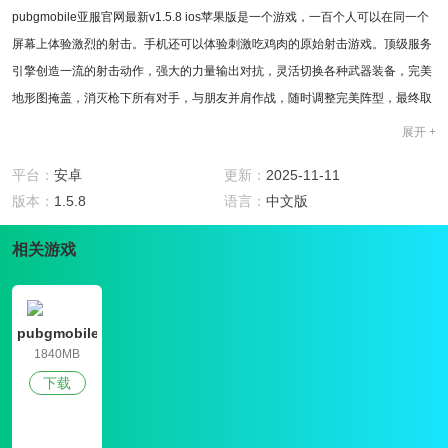
pubgmobile亚服官网最新v1.5.8 ios苹果版是一个游戏，一百个人可以在同一个
屏幕上体验激烈的射击。手机还可以体验刺激吃鸡肉的原始射击游戏。顶级服务
引擎创造一流的射击动作，强大的力量输出对抗，灵活切换各种武器装备，完美
地形图掩盖，消灭枪下所有对手，与朋友并肩作战，随时调整完美阵型，最终取
胜。
展开 +
游戏亮点
1、pubgmobile亚服有丰富的武器库供你选择，强大的装备让你装备精良，独立
平台：
安卓
更新：
2025-11-11
的地图探索，消灭所有对手;
版本：
1.5.8
语言：
中文版
2、在战场上遇见乡下吃鸡肉的玩家。完美的队形和默契会帮助你稳扎稳打地吃
相关游戏
到鸡肉并取得胜利;
3、熟悉不同的地形图部分，精彩的PK挑战游戏，不同模式的对抗，享受一个愉
快的拍摄乐趣。
游戏玩法
pubgmobile
1、进行完美的射击，升级你自己的武器，探索不同的房子，找到更多的供应
亚服官网正
1840MB
版
品，发动精彩的战斗;
下载
2、地图不断冒着战斗的风险，学会使用各种地形图来隐藏自己，在草丛中很好
地抓住它，然后杀死它;