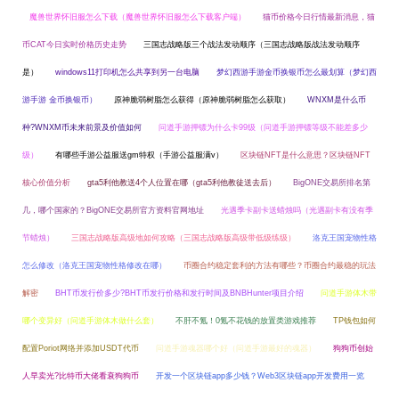
魔兽世界怀旧服怎么下载（魔兽世界怀旧服怎么下载客户端）
猫币价格今日行情最新消息，猫
币CAT今日实时价格历史走势
三国志战略版三个战法发动顺序（三国志战略版战法发动顺序
是）
windows11打印机怎么共享到另一台电脑
梦幻西游手游金币换银币怎么最划算（梦幻西
游手游 金币换银币）
原神脆弱树脂怎么获得（原神脆弱树脂怎么获取）
WNXM是什么币
种?WNXM币未来前景及价值如何
问道手游押镖为什么卡99级（问道手游押镖等级不能差多少
级）
有哪些手游公益服送gm特权（手游公益服满v）
区块链NFT是什么意思？区块链NFT
核心价值分析
gta5利他教送4个人位置在哪（gta5利他教徒送去后）
BigONE交易所排名第
几，哪个国家的？BigONE交易所官方资料官网地址
光遇季卡副卡送蜡烛吗（光遇副卡有没有季
节蜡烛）
三国志战略版高级地如何攻略（三国志战略版高级带低级练级）
洛克王国宠物性格
怎么修改（洛克王国宠物性格修改在哪）
币圈合约稳定套利的方法有哪些？币圈合约最稳的玩法
解密
BHT币发行价多少?BHT币发行价格和发行时间及BNBHunter项目介绍
问道手游体木带
哪个变异好（问道手游体木做什么套）
不肝不氪！0氪不花钱的放置类游戏推荐
TP钱包如何
配置Poriot网络并添加USDT代币
问道手游魂器哪个好（问道手游最好的魂器）
狗狗币创始
人早卖光?比特币大佬看衰狗狗币
开发一个区块链app多少钱？Web3区块链app开发费用一览