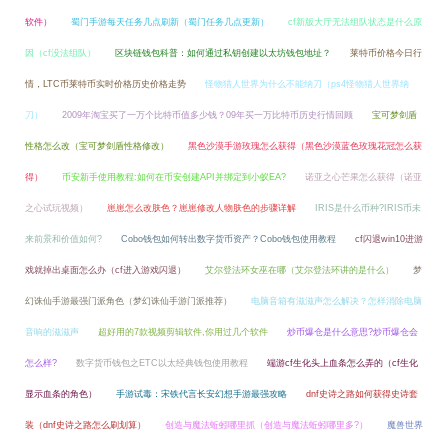
软件）
蜀门手游每天任务几点刷新（蜀门任务几点更新）
cf新版大厅无法组队状态是什么原
因（cf没法组队）
区块链钱包科普：如何通过私钥创建以太坊钱包地址？
莱特币价格今日行
情，LTC币莱特币实时价格历史价格走势
怪物猎人世界为什么不能纳刀（ps4怪物猎人世界纳
刀）
2009年淘宝买了一万个比特币值多少钱？09年买一万比特币历史行情回顾
宝可梦剑盾
性格怎么改（宝可梦剑盾性格修改）
黑色沙漠手游玫瑰怎么获得（黑色沙漠蓝色玫瑰花冠怎么获
得）
币安新手使用教程:如何在币安创建API并绑定到小蚁EA?
诺亚之心芒果怎么获得（诺亚
之心试玩视频）
崽崽怎么改肤色？崽崽修改人物肤色的步骤详解
IRIS是什么币种?IRIS币未
来前景和价值如何?
Cobo钱包如何转出数字货币资产？Cobo钱包使用教程
cf闪退win10进游
戏就掉出桌面怎么办（cf进入游戏闪退）
艾尔登法环女巫在哪（艾尔登法环讲的是什么）
梦
幻诛仙手游最强门派角色（梦幻诛仙手游门派推荐）
电脑音箱有滋滋声怎么解决？怎样消除电脑
音响的滋滋声
超好用的7款视频剪辑软件,你用过几个软件
炒币爆仓是什么意思?炒币爆仓会
怎么样?
数字货币钱包之ETC以太经典钱包使用教程
端游cf生化头上血条怎么弄的（cf生化
显示血条的角色）
手游试毒：宋铁代言长安幻想手游最强攻略
dnf史诗之路如何获得史诗套
装（dnf史诗之路怎么刷划算）
创造与魔法蚯蚓哪里抓（创造与魔法蚯蚓哪里多?）
魔兽世界