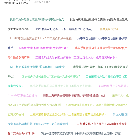
2025-11-07
比特币泡沫是什么意思?科普比特币泡沫含义
创造与魔法混战服选什么宠物（创造与魔法混战
服新手攻略2020）
和平精英花灯怎么开（和平精英那个灯怎么弄）
什么是显卡挖矿?
LUNC币怎么购买交易?LUNC币买卖交易操作教程
火币网怎么挖矿？火币网怎么挖矿赚钱哪
种币
AToken钱包和imToken钱包究竟哪个好？
苹果手机微信分身在哪里设置？iPhone使用
两个微信教程详解
三国志幻想大陆女团如何克制（三国志幻想大陆什么阵容克制女队）
NFT概念股是什么意思?通俗解释NFT概念股
王者荣耀进哪个区都一样吗（王者在哪个区有关
系么）
区块链共识机制是什么?区块链共识机制有哪些?
王者荣耀老六这个梗出自哪里（王
者老六头像）
奥比岛手游烟花盛会奖励怎么领（奥比岛元旦活动）
Coinsbit是什么交易所？
Coinsbit交易所全面介绍
妄想山海神罚巨兽在哪（妄想山海神兽遗迹是什么）
莱特币为什么
涨不起来？莱特币2025能涨到多少价格预测
Coinglass是什么平台安全吗？看盘软件Coinglass
官方资料百科
王者荣耀语音被禁止怎么解除（王者荣耀语音被禁言怎么解除）
第五人格 国
服黄衣牵制战术推荐（第五人格黄衣之主百度百科）
山寨币交易平台有哪些？2025山寨币数字
货币交易所App排行榜
诛仙手游焚香技能加点攻略（手游诛仙焚香技能加什么厉害不厉害）