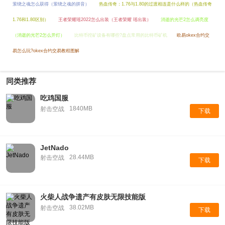
萦绕之魂怎么获得（萦绕之魂的拼音）
热血传奇：1.76与1.80的过渡相连是什么样的（热血传奇
1.76和1.80区别）
王者荣耀瑶2022怎么出装（王者荣耀 瑶出装）
消逝的光芒2怎么调亮度
（消逝的光芒2怎么开灯）
比特币挖矿设备有哪些?盘点常用的比特币矿机
欧易okex合约交
易怎么玩?okex合约交易教程图解
同类推荐
吃鸡国服
1840MB
射击空战
下载
JetNado
28.44MB
射击空战
下载
火柴人战争遗产有皮肤无限技能版
38.02MB
射击空战
下载