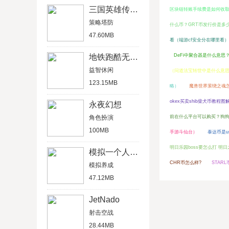
三国英雄传单机版
区块链转账手续费是如何收取
策略塔防
什么币？GRT币发行价是多
47.60MB
看（端游cf安全分在哪里看）
地铁跑酷无限金币版
DeFi中聚合器是什么意思？
益智休闲
（问道法宝转世中是什么意
123.15MB
略）
魔兽世界萦绕之魂
okex买卖shib柴犬币教程图
永夜幻想
角色扮演
前在什么平台可以购买？狗
100MB
手游斗仙台）
泰达币是u
明日乐园boss要怎么打 明日
模拟一个人一生
CHR币怎么样?
STAR
模拟养成
47.12MB
JetNado
射击空战
28.44MB