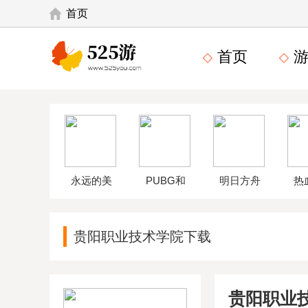
首页
首页
游
永远的美
PUBG和
明日方舟
热
味星球4破
平精英体
wikiapp
中
贵阳职业技术学院下载
解版
验服
贵阳职业