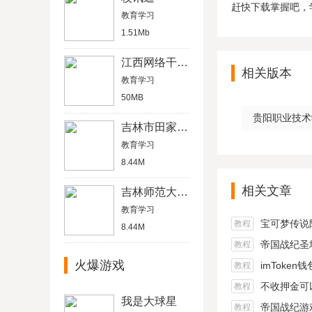
赶快下载掌握吧，
教育学习
1.51Mb
江西网络干部学院
相关版本
教育学习
50MB
贵阳职业技术学
吉林市田家炳高级中学
教育学习
8.44M
相关文章
吉林师范大学博达学院教务系统平台
教育学习
宝可梦传说阿尔宙
教程
8.44M
帝国战纪圣坛
教程
火爆游戏
imToken
教程
不收押金可以在家做的
教程
我是大球星
帝国战纪游戏船
教程