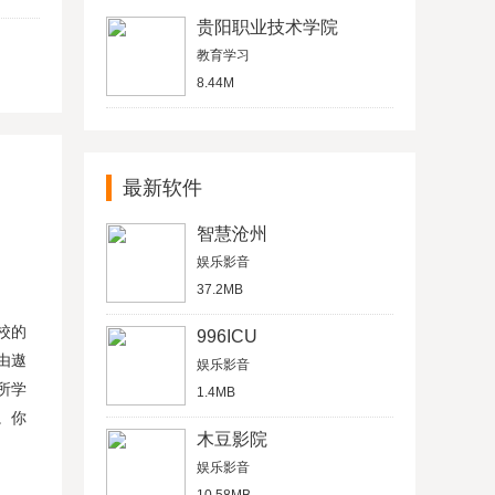
贵阳职业技术学院
教育学习
8.44M
最新软件
智慧沧州
娱乐影音
37.2MB
校的
996ICU
由遨
娱乐影音
所学
1.4MB
。你
木豆影院
娱乐影音