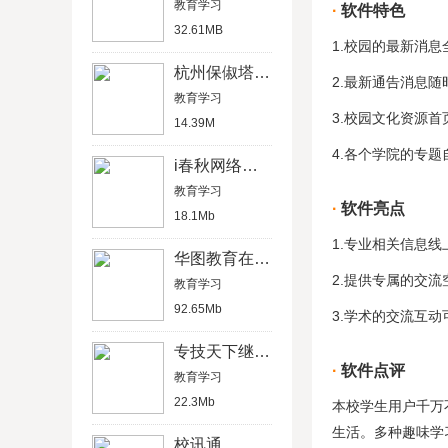
教育学习
软件特色
32.61MB
1.校园的最新消
杭州保俶塔实验学校
2.最新通告消息
教育学习
3.校园文化资源
14.39M
4.各个学院的专
i春秋网络安全
教育学习
软件亮点
18.1Mb
1.专业相关信息
华图教育在线估分
2.提供专属的交
教育学习
92.65Mb
3.学术的交流互
专技天下继续教育网
软件点评
教育学习
22.3Mb
本校学生用户千万
生活。多种趣味学
校讯通