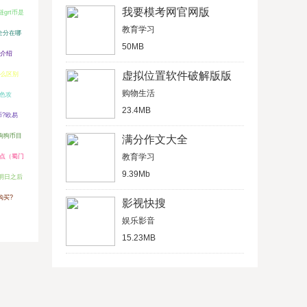
我要模考网官网版
grt币是
教育学习
安全分在哪
50MB
价介绍
虚拟位置软件破解版版
么区别
购物生活
色攻
23.4MB
币?欧易
狗狗币目
满分作文大全
教育学习
点（蜀门
9.39Mb
明日之后
购买?
影视快搜
娱乐影音
15.23MB