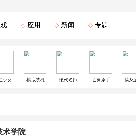
戏
应用
新闻
专题
血少女
模拟装机
绝代名师
亡灵杀手
愤怒
文数字
公司破解
无限曲玉
鸟星
版
版
版
战2破
技术学院