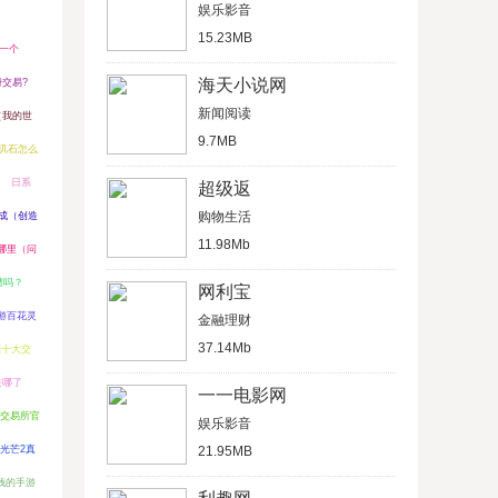
娱乐影音
15.23MB
一个
海天小说网
册交易?
新闻阅读
（我的世
9.7MB
玑石怎么
日系
超级返
购物生活
成（创造
11.98Mb
哪里（问
谱吗？
网利宝
游百花灵
金融理财
37.14Mb
圈十大交
去哪了
一一电影网
欧交易所官
娱乐影音
光芒2真
21.95MB
花钱的手游