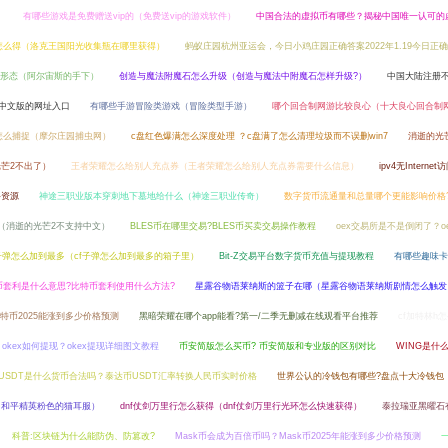
）
有哪些游戏是免费赠送vip的（免费送vip的游戏软件）
中国合法的虚拟币有哪些？揭秘中国唯一认可的
怎么得（洛克王国阳光收集瓶在哪里获得）
蚂蚁庄园杭州亚运会，今日小鸡庄园正确答案2022年1.19今日正
形态（阿尔宙斯的手下）
创造与魔法附魔石怎么升级（创造与魔法中附魔石怎样升级?）
中国大陆注册
e官网中文版的网址入口
有哪些手游冒险类游戏（冒险类型手游）
哪个回合制网游比较良心（十大良心回合制
怎么捕捉（摩尔庄园捕虫网）
c盘红色爆满怎么深度处理 ？c盘满了怎么清理垃圾而不误删win7
消逝的光
芒2不出了）
王者荣耀怎么给别人充点券（王者荣耀怎么给别人充点券需要什么信息）
ipv4无Interne
络资源
神途三职业版本穿刺地下墓地给什么（神途三职业传奇）
数字货币流通量和总量哪个更能影响价格
（消逝的光芒2不支持中文）
BLES币在哪里交易?BLES币买卖交易操作教程
oex交易所是不是倒闭了？o
f子弹怎么加到最多（cf子弹怎么加到最多的箱子里）
Bit-Z交易平台数字货币充值与提现教程
有哪些趣味卡
币套利是什么意思?比特币套利使用什么方法?
星露谷物语莱纳斯的篮子在哪（星露谷物语莱纳斯剧情怎么触发
特币2025能涨到多少价格预测
黑暗荣耀在哪个app能看?第一/二季无删减在线观看平台推荐
cf加特林h
okex如何提现？okex提现详细图文教程
币安简版怎么买币? 币安简版和专业版的区别对比
WING是什
USDT是什么货币合法吗？泰达币USDT汇率转换人民币实时价格
世界公认的冷钱包有哪些?盘点十大冷钱包
（和平精英粉色的猫耳服）
dnf仗剑万里行怎么获得（dnf仗剑万里行光环怎么快速获得）
泰拉瑞亚黑曜石
科普:区块链为什么能防伪、防篡改?
Mask币会成为百倍币吗？Mask币2025年能涨到多少价格预测