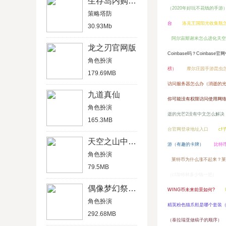
生存岛内购破解版
（2020年好玩不花钱的手游
策略塔防
台
洛克王国阳光收集瓶
30.93Mb
阿尔宙斯谢米怎么进化天空
龙之刃官网版
Coinbase吗？Coinbas
角色扮演
榜）
摩尔庄园手游昆虫
179.69MB
访问服务器怎么办（消逝的光
九道真仙
你可能没有权限访问使用网
角色扮演
逝的光芒2没有中文怎么解决
165.3MB
台官网登录地址入口
c
天空之山中文破解版
游（有趣的卡牌）
比特
角色扮演
莱特币为什么涨不起来？莱
79.5MB
（cf加特林多少钱一把）
偶像梦幻祭2官方版
WING币未来前景如何?
角色扮演
精英粉色猫爪鞋是哪个套装
292.68MB
（泰拉瑞亚做稿子的顺序）