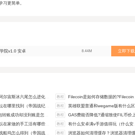
学习更简单。
院v1.0 安卓
立即下载
8.44M
斯冰六尾怎么进化（宝可梦冰六尾怎么得）
Filecoin是如何存储数据的?Filecoin的价值体现和未来前景分析
教程
在哪里找到（帝国战纪游戏攻略）
英雄联盟普通和wegame版有什么区别（英雄联盟wegame版和英雄联盟）
教程
钱包转账成功却没到账是怎么回事?
GAS费能否降低?通缩致使FIL币价上涨,近看1000
教程
手工活有哪些？四个可以操作的小项目真是可靠
有什么安卓满v手游值得玩（什么安卓手游好玩）
教程
坞怎么得到（帝国战纪战役攻略）
浏览器如何清理缓存？浏览器清理缓存快捷
教程