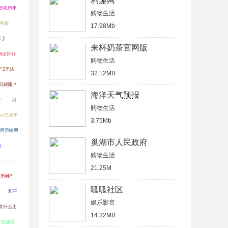
利趣网
虚拟币平
购物生活
确答案
17.98Mb
不了
来杯奶茶官网版
网游排行
购物生活
芒2无法
32.12MB
t访问权限？
海洋天气预报
?
消
购物生活
ex交易平
3.75Mb
牌策略网
巢湖市人民政府
）
购物生活
怎么获得
21.25M
么币种?
呱呱社区
和平
娱乐影音
有什么用
14.32MB
一文读懂