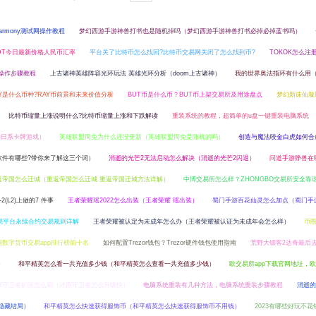
rmony测试网操作教程
梦幻西游手游神兽打书也是随机掉吗（梦幻西游手游神兽打书必掉必掉蓝书吗）
DT今日最新价格人民币汇率
平台关了比特币怎么找回?比特币交易网关闭了怎么找到币?
TOKOK怎么注
易操作步骤教程
上古诸神英雄阵容光环玩法 英雄光环分析（doom上古诸神）
我的世界奥法指环有什么用
AY是什么币种?RAY币前景和未来价值分析
BUT币是什么币？BUT币上架交易所及用途盘点
梦幻新诛仙璇
比特币缩量上涨说明什么?比特币缩量上涨和下跌解读
重装系统的教程，超简单的u盘一键重装电脑系统
的日系卡牌游戏）
英雄联盟周免为什么还没更新（英雄联盟周免是随机的吗）
创造与魔法咬金白虎如何合
软件有哪些?带你来了解这三个词）
消逝的光芒2无法启动怎么解决（消逝的光芒2闪退）
问道手游狰兽在
返帝国怎么迁城（重返帝国怎么迁城 重返帝国迁城方法详解）
中博交易所怎么样？ZHONGBO交易所安全靠
2(L2)上做的7 件事
王者荣耀瑶2022怎么出装（王者荣耀 瑶出装）
蜀门手游百花仙灵怎么加点（蜀门手
io交易平台永续合约交易规则详解
王者荣耀被认定为未成年怎么办（王者荣耀被认证为未成年会怎么样）
币
币圈数字货币交易app排行榜前十名
如何配置Trezor钱包？Trezor硬件钱包使用指南
荒野大镖客2达奇最后
）
和平精英怎么看一共充值多少钱（和平精英怎么查看一共充值多少钱）
欧交易所app下载官网地址，
原守卫者矿区怎么刷（冰原守卫者怎么升级快）
电脑系统重装有几种方法，电脑系统重装步骤教程
消逝的
隐藏结局）
和平精英怎么快速获得服饰币（和平精英怎么快速获得服饰币不用钱）
2023有哪些好玩不