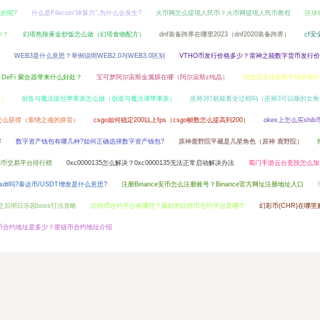
的呢?
什么是Filecoin"掉算力",为什么会发生?
火币网怎么提现人民币？火币网提现人民币教程
区块链
少？
幻塔热辣黄金炒饭怎么做（幻塔食物配方）
dnf装备跨界在哪里2023（dnf2020装备跨界）
cf
WEB3是什么意思？举例说明WEB2.0与WEB3.0区别
VTHO币发行价格多少？雷神之能数字货币发行
DeFi 聚合器带来什么好处？
宝可梦阿尔宙斯金属膜在哪（阿尔宙斯z纯晶）
问道法宝转世和不转世有什
思）
创造与魔法拔丝苹果派怎么做（创造与魔法薄苹果派）
巫师3打桩能看全过程吗（巫师3可以睡的女角
怎么获得（萦绕之魂的拼音）
csgo如何稳定200以上fps（csgo帧数怎么提高到200）
okex上怎么买shib
解
数字资产钱包有哪几种?如何正确选择数字资产钱包?
原神鹿野院平藏是几星角色（原神 鹿野院）
狗币交易平台排行榜
0xc0000135怎么解决？0xc0000135无法正常启动解决办法
蜀门手游云台竞技怎么加
sdt吗?泰达币/USDT增发是什么意思?
注册Binance安币怎么注册账号？Binance官方网址注册地址入口
之后明日乐园boss打法攻略
比特币合约平台有哪些？最好的比特币合约平台是哪个
幻彩币(CHR)在哪里
L币合约地址是多少？星链币合约地址介绍