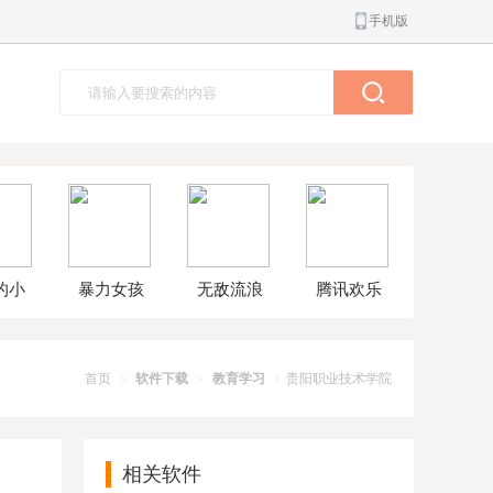
手机版
的小
暴力女孩
无敌流浪
腾讯欢乐
球大
模拟器汉
汉8无敌版
斗地主正
解版
化版
版
首页
软件下载
教育学习
贵阳职业技术学院
>
>
>
相关软件