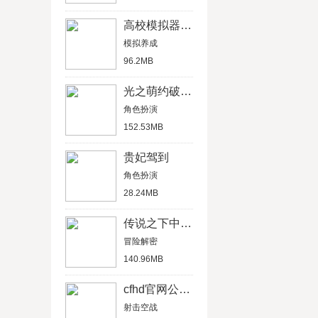
高校模拟器中文版
模拟养成
96.2MB
光之萌约破解版
角色扮演
152.53MB
贵妃驾到
角色扮演
28.24MB
传说之下中文汉化版
冒险解密
140.96MB
cfhd官网公测版
射击空战