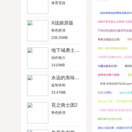
体育竞技
如何将钱包的网络切换至Ha
X战娘原版
USDT等于多少人民币？US
角色扮演
TOKOK交易所注册买币交
238.20MB
界奥法戒指怎么用）
R
获得（梦幻新诛仙玄机石）
地下城勇士官网版
动作格斗
卡牌类手游哪些好玩（好玩
1410MB
与魔法破金白虎）
翻译
道狰兽在哪个地图）
重
永远的美味星球4破解版
科普:你现在就可以在Layer-
益智休闲
33.47MB
石怎么搭配）
gate.
易所app下载 ，2025最新
苍之骑士团2
（荒野大镖客2达奇最后结局
角色扮演
网登录平台官方介绍
冰
朋友小孩在哪（消逝的光芒2