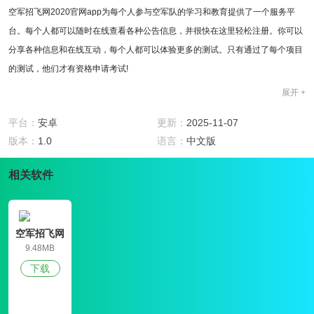
空军招飞网2020官网app为每个人参与空军队的学习和教育提供了一个服务平
台。每个人都可以随时在线查看各种公告信息，并很快在这里轻松注册。你可以
分享各种信息和在线互动，每个人都可以体验更多的测试。只有通过了每个项目
的测试，他们才有资格申请考试!
软件特色
展开 +
1、这里的行业动态信息可以在第一时间为大家更新，并且可以查询很多注册时
间表!
平台：
安卓
更新：
2025-11-07
2、您可以在空军招飞网2020官网app看到各种考试的内容，也可以参加考前培
版本：
1.0
语言：
中文版
训!
软件用法
相关软件
1、男性，未婚，不超过24岁(自申请当年的7月1日起)。
2、理工科学士学位的应届毕业生空军招飞网2020官网app可以使用哦。
3 、符合《军队招收飞行学员政治条件条例》的有关要求。
空军招飞网
软件评测
9.48MB
空军招飞网2020官网app是官方发布的空军队注册软件。中国空军队招募网将中
下载
国空军队招募资本的最新信息推给大家，以便学习成为空军队所需的更多知识，
您可以直接通过中国空军队招募网轻松注册。