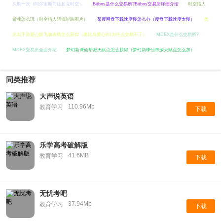
久刷一次（阿尔宙斯前往超克时空）
Bitbns是什么交易所?Bitbns交易所详细介绍
时空猎人
斩魂怎么玩（时空猎人斩魂时装图片）
某度网盘下载速度慢怎么办（度盘下载速度太慢）
奥
比岛手游爱心眼飞吻表情怎么获得（奥比岛爱心白t为什么交易不了）
MDEX是什么交易所?
MDEX交易所全面介绍
梦幻新诛仙帮派天赋点怎么获得（梦幻新诛仙帮派天赋点怎么加）
同类推荐
大声说英语
110.96Mb
教育学习
下载
乐学高考破解版
41.6MB
教育学习
下载
无忧考吧
37.94Mb
教育学习
下载