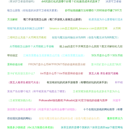
（寒冰护卫者值得做吗）
dnf武器幻化武器哪个好看？幻化最高成本武器来了
冰原守卫者秘
银怎么获取（你知道的冰原守卫者相关要素）
炒币短线稳赚方法有哪些？2000块炒币赚了8千万
方法解析
蜀门手游无双怎么刷（蜀门手游双人坐骑怎么获得）
欧易充值为什么要看银行流水
明细?欧易充值未到账怎么回事?
binance coin是正规的吗_binance coin交易所官网
火币网
二维码怎么充值？火币网充币教程
创造与魔法如何融合冰鸟饲料（创造与魔法冰鸟饲料配方）
火币期权怎么操作？火币期权上手攻略
能上qq但是打不开网页是什么原因？图文详解轻松几招
帮你搞定
江南百景图金玉花首簪怎么打造（江南百景图玉如意）
SOL币是什么币？SOL币前
景和价值分析
FRONT是什么币种?FRONT币的价值和前景分析
显卡挖矿是什么意思?购买
显卡矿机应该注意什么?
trx币是什么币？trx币前景和价值分析
第五人格 求生者技巧攻略
（第五人格求生者技巧大全）
有没有好玩的武侠手游推荐（有哪些好玩的武侠手游）
和平精
英丧尸岛在哪个地方（和平精英丧尸地图去了哪里）
王者荣耀加载界面金色皮肤名字是为什么
（王者荣耀加载白色）
Polkawallet钱包教程:Polkadot(波卡)官方钱包的创建与质押
问道手
游后期力金和法金哪个好（问道手游力金和法金哪个好组队）
十个在线玩游戏的网站推荐（有哪
些在线玩游戏的网站）
创造与魔法咬金白虎如何合成（创造与魔法破金白虎）
魔兽世界法力
陵墓多少级能进（tbc法力陵墓任务奖励）
抹茶交易所是哪个国家的？抹茶交易所app下载官网地