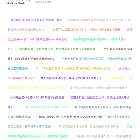
2025-11-09
读书网站排行榜 10个最好的免费读书网站
windows11桌面字体 windows11怎么改字体
阴
阳师悬赏封印骷髅怨恨是谁（）
炒币的人后来都怎么样了？中国靠比特币发财的人现状
抹茶
怎么购买ass驴币 MXC抹茶交易所ass购买流程
玛娜希斯回响兑换码在哪用（玛娜希斯的回
想）
我的世界裤子可以附魔什么（我的世界裤子附魔什么属性最好）
梦幻新诛仙坐骑多少级
开启（梦幻新诛仙坐骑奇缘触发地点）
消逝的光芒赈灾包裹怎么给军需官（消逝的光芒赈灾包裹
在地图哪里能刷）
CHIA单机挖矿教程,Chia多机集群挖矿教程(CHIA挖矿流程)
一文读懂元
宇宙的驱动力是什么?
梦幻新诛仙璇玑石怎么获得（梦幻新诛仙玄机石）
OK交易所APP下载
最新版本安装，顶尖的数字货币交易APP下载
量子特攻全技能介绍 量子特攻哪个好技能好用
比特现金是什么币？BCH币价值和前景分析
三国志幻想大陆法正怎么样（三国志幻想大陆法
政）
CEG是什么交易所?CEG交易所怎么样?
和平精英谁是内鬼怎么看鬼位（和平精英谁是
内鬼在哪里看等级）
RED APPLE是什么交易所?红苹果交易所全面介绍
和平精英小团团语
音怎么设置（和平精英小团团视频）
王者荣耀蒙恬值得练吗（王者荣耀蒙恬值得玩吗）
王者
荣耀最佳拍档称号怎么获得（王者里的最佳搭档）
cf手游幻影和复仇者哪个好（cf幻影好还是复