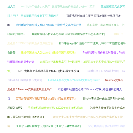
址入口
一个比特币值多少人民币_比特币现在的价格是多少钱一个2024
王者荣耀星元皮肤可
以共享吗（王者荣耀星元皮肤不可以赠送吗）
百度地图时光机在哪里 百度地图时光机使用攻
略
比特币在中国可以交易吗?全球前十比特币交易所排行榜
求职必看！靠谱网站有哪些（招
聘网站好用的）
我的世界物品栏大小怎么调（我的世界物品栏大小怎么调出来）
TRIBE币
怎么样？TRIBE币前景及价值深度分析
炒币平台app哪个最好？2025正规比特币BTC期货交易平
台排行
重返帝国虞夫人怎么加点（重返帝国手游玩法）
Pig猪猪币今日价格实时行情，Pig猪
猪币最新信息历史走势
火影忍者苹果和安卓可以一起玩吗（火影忍者苹果和安卓可以一起玩吗手
游）
DNF贵族机要小队模式需要奶吗（贵族1需要多少钱）
猫币价格今日行情最新消息，猫
币CAT今日实时价格历史走势
Tidebit是什么交易所?Tidebit交易所怎么样?
Newdex交易所
怎么样？Newdex交易所正规安全吗？
币交易所K线图怎么看？Binance官网_币交易所官网入
口
宝可梦传说阿尔宙斯薄荷多久成熟（阿尔宙斯草系）
特比特/Tbit是什么交易所?特比特交
易所怎么样?
手游单机游戏什么好玩（2022年出的单机游戏）
冰雪复古传奇手游装备合成攻
略，最详细的冰雪打金攻略来了，
盘点元宇宙的十大币种有哪些？欧亿交易所元宇宙币购买指
南
冰原守卫者经验本怎么更好完成（冰原守卫者攻略建设）
宝可梦传说阿尔宙斯时空扭曲多