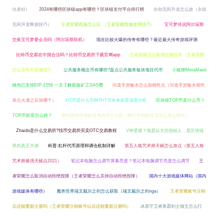
仇者好）
2024有哪些区块链app有哪些？区块链支付平台排行榜
永劫无间升龙怎么放（永劫
无间升龙释放技巧）
王者荣耀西施怎么玩 （王者荣耀西施使用技巧）
宝可梦传说阿尔宙斯
交换宝可梦要会员吗（阿尔宙斯联机）
现在比较火爆的传奇有哪些？最近最火传奇游戏评测
比特币交易在中国合法吗？比特币交易所下载官网app
王者荣耀怎么换绑定微信号（王者荣耀
怎么卖号不卖微信?）
公共服务概念币有哪些?盘点公共服务板块项目代币
小狐狸MetaMask
钱包已支持EIP-1559 一文了解新版矿工GAS费
问道手游敏水怎么加相性点（问道手游敏水相性
加点火满之后加哪个）
HT币是什么币种?HT币未来前景深度分析
区块链TOP币是什么币？
TOP币前景怎么样？
梦幻西游手游妙音鸟内丹怎么配（梦幻手游妙音鸟怎么加点最好）
Zhaobi是什么交易所?找币交易所买卖OTC交易教程
V神是谁？他是以太坊创始人，是区块链
界的真正大佬
科普:杠杆代币原理和调仓机制详解
第五人格咒术师天赋怎么加点（第五人格
咒术师最强天赋点2021）
笔记本电脑怎么调节屏幕亮度？笔记本电脑调节亮度怎么调节
王
者荣耀怎么取消自动拒绝投降（王者荣耀怎么关掉自动拒绝投降）
国内十大游戏媒体网站（国内
游戏媒体有哪些）
魔兽世界瑞文戴尔之剑怎么获取（瑞文戴尔之剑nga）
王者荣耀账号注销
后还能重新注册吗（王者荣耀注销账号以后还能重新注册吗）
冰原守卫者寒霜剑士领主怎么打