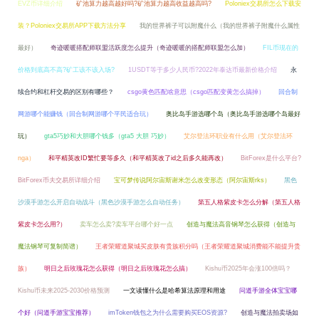
EVZ币详细介绍
矿池算力越高越好吗?矿池算力越高收益越高吗?
Poloniex交易所怎么下载安
装？Poloniex交易所APP下载方法分享
我的世界裤子可以附魔什么（我的世界裤子附魔什么属性
最好）
奇迹暖暖搭配师联盟活跃度怎么提升（奇迹暖暖的搭配师联盟怎么加）
FIL币现在的
价格到底高不高?矿工该不该入场?
1USDT等于多少人民币?2022年泰达币最新价格介绍
永
续合约和杠杆交易的区别有哪些？
csgo黄色匹配啥意思（csgo匹配变黄怎么搞掉）
回合制
网游哪个能赚钱（回合制网游哪个平民适合玩）
奥比岛手游选哪个岛（奥比岛手游选哪个岛最好
玩）
gta5巧妙和大胆哪个钱多（gta5 大胆 巧妙）
艾尔登法环职业有什么用（艾尔登法环
nga）
和平精英改ID繁忙要等多久（和平精英改了id之后多久能再改）
BitForex是什么平台?
BitForex币夫交易所详细介绍
宝可梦传说阿尔宙斯谢米怎么改变形态（阿尔宙斯rks）
黑色
沙漠手游怎么开启自动战斗（黑色沙漠手游怎么自动任务）
第五人格紫皮卡怎么分解（第五人格
紫皮卡怎么用?）
卖车怎么卖?卖车平台哪个好一点
创造与魔法高音钢琴怎么获得（创造与
魔法钢琴可复制简谱）
王者荣耀道聚城买皮肤有贵族积分吗（王者荣耀道聚城消费能不能提升贵
族）
明日之后玫瑰花怎么获得（明日之后玫瑰花怎么搞）
Kishu币2025年会涨100倍吗？
Kishu币未来2025-2030价格预测
一文读懂什么是哈希算法原理和用途
问道手游全体宝宝哪
个好（问道手游宝宝推荐）
imToken钱包之为什么需要购买EOS资源?
创造与魔法拍卖场如