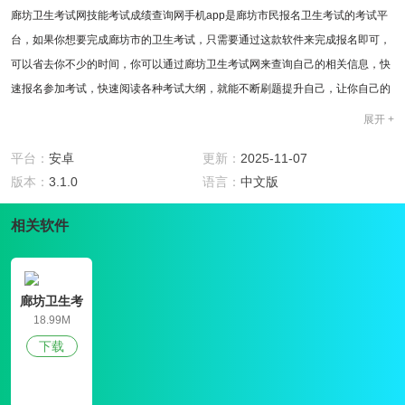
廊坊卫生考试网技能考试成绩查询网手机app是廊坊市民报名卫生考试的考试平
台，如果你想要完成廊坊市的卫生考试，只需要通过这款软件来完成报名即可，
可以省去你不少的时间，你可以通过廊坊卫生考试网来查询自己的相关信息，快
速报名参加考试，快速阅读各种考试大纲，就能不断刷题提升自己，让你自己的
能力有所提升，更好地找到想要的内容.
展开 +
软件功能
1.信息查询：支持快速查询全部考核相关信息，方便你及时制定好备考计划。
平台：
安卓
更新：
2025-11-07
2.资讯推送：为你实时推送各种优质资讯，各种动态都能一手掌握。
版本：
3.1.0
语言：
中文版
3.报考指南：给你指明考试的正确方向，让你轻松掌握更多考试知识。
软件特色
相关软件
1.为你实时推送更多资讯内容，无限便捷你的生活。
2.各种审核信息都能一手掌握，让你省去不少时间。
3.最贴心的咨询服务，为你在线解疑答惑。
廊坊卫生考
软件点评
试网准考证
18.99M
廊坊卫生考试网这款软件还挺不错，可以帮助你快速找到想要的内容，每天都能
查询入口
下载
发现更多精彩的内容，全面满足你的备考需求，你可以通过廊坊卫生考试网来下
载各种申请、登记表，带给你更加便捷的服务。