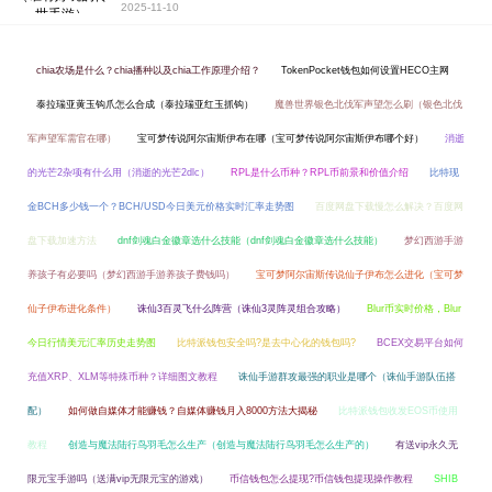
2025-11-10
chia农场是什么？chia播种以及chia工作原理介绍？
TokenPocket钱包如何设置HECO主网
泰拉瑞亚黄玉钩爪怎么合成（泰拉瑞亚红玉抓钩）
魔兽世界银色北伐军声望怎么刷（银色北伐
军声望军需官在哪）
宝可梦传说阿尔宙斯伊布在哪（宝可梦传说阿尔宙斯伊布哪个好）
消逝
的光芒2杂项有什么用（消逝的光芒2dlc）
RPL是什么币种？RPL币前景和价值介绍
比特现
金BCH多少钱一个？BCH/USD今日美元价格实时汇率走势图
百度网盘下载慢怎么解决？百度网
盘下载加速方法
dnf剑魂白金徽章选什么技能（dnf剑魂白金徽章选什么技能）
梦幻西游手游
养孩子有必要吗（梦幻西游手游养孩子费钱吗）
宝可梦阿尔宙斯传说仙子伊布怎么进化（宝可梦
仙子伊布进化条件）
诛仙3百灵飞什么阵营（诛仙3灵阵灵组合攻略）
Blur币实时价格，Blur
今日行情美元汇率历史走势图
比特派钱包安全吗?是去中心化的钱包吗?
BCEX交易平台如何
充值XRP、XLM等特殊币种？详细图文教程
诛仙手游群攻最强的职业是哪个（诛仙手游队伍搭
配）
如何做自媒体才能赚钱？自媒体赚钱月入8000方法大揭秘
比特派钱包收发EOS币使用
教程
创造与魔法陆行鸟羽毛怎么生产（创造与魔法陆行鸟羽毛怎么生产的）
有送vip永久无
限元宝手游吗（送满vip无限元宝的游戏）
币信钱包怎么提现?币信钱包提现操作教程
SHIB