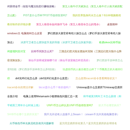
何获得金币（创造与魔法拍卖行赚钱攻略）
第五人格牛仔天赋加点（第五人格牛仔人格天赋搭配
怎么配）
PIST是什么币种?PIST币值得投资吗?
我的世界隐身药水怎么做？8分钟视频教程
教你制作的详细步骤
第五人格宿伞如何操作飞伞（第五人格宿伞怎么斜甩伞）
桌面闹钟
windows11 电脑闹钟怎么设置
梦幻西游大唐官府奇经八脉怎么点（梦幻手游大唐官府奇经八脉
加点）
冰原守卫者怎么更快提升龙的等级（冰原守卫者怎么快速升级）
欧易okex比特币如
何提现到支付宝
比特币买跌怎么买?
三国志幻想大陆女团如何克制（三国志幻想大陆什么阵
容克制女队）
诛仙手游商城宠物哪个好（诛仙手游宠物怎样卖高价）
梦幻西游手游神兽怎么
变6技能（梦幻西游手游神兽怎么弄6技能）
玩虚拟币的人最后都怎么样了？币圈真正的大佬排行
榜
dnf光环幻化怎么弄（dnf光环幻化是什么意思）
怎么使用tracert命令查看网络状况？
tracert命令的用法详解
btcst是什么币？有价值吗？
Uniswap是什么交易所?Uniswap交易所
全面介绍
电脑上使用Metamask小狐狸钱包问题汇总一览
和平精英3周年工卡怎么获得（和
平精英三周年什么时候上线）
UNFI币怎么样以及UNFI币值得投资吗?
柴犬币在哪里购买?
SHIB币在哪个交易所买卖?
我不允许还有人连接不上Steam！（steam不允许其他电脑登录）
火币钱包币种兑换流程及相关问题解答
蓝贝壳交易所排名第几？蓝贝壳交易所的全球排名