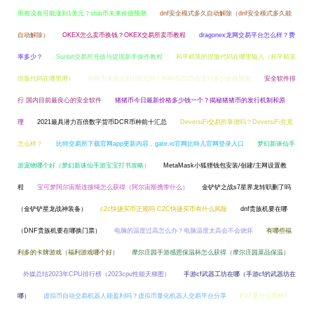
币有没有可能涨到1美元？shib币未来价值预测
dnf安全模式多久自动解除（dnf安全模式多久能
自动解除）
OKEX怎么卖币换钱？OKEX交易所卖币教程
dragonex龙网交易平台怎么样？费
率多少？
Sunbit交易所充值与提现新手操作教程
和平精英的捏脸代码在哪里输入（和平精英
捏脸代码在哪里用）
狗狗币未来达到100元吗？狗狗币2025会涨到多少价格预测
安全软件排
行 国内目前最良心的安全软件
猪猪币今日最新价格多少钱一个？揭秘猪猪币的发行机制和原
理
2021最具潜力百倍数字货币DCR币种前十汇总
DeversiFi交易所靠谱吗？DeversiFi究竟
怎么样？
比特交易所下载官网app更新内容，gate.io官网比特儿官网登录入口
梦幻新诛仙手
游宠物哪个好（梦幻新诛仙手游宝宝打书攻略）
MetaMask小狐狸钱包安装/创建/主网设置教
程
宝可梦阿尔宙斯连接绳怎么获得（阿尔宙斯携带什么）
金铲铲之战s7星界龙转职删了吗
（金铲铲星龙战神装备）
c2c快捷买币正规吗 C2C快捷买币有什么风险
dnf贵族机要在哪
（DNF贵族机要在哪换门票）
电脑的温度过高怎么办？电脑温度太高会不会烧坏
有哪些福
利多的卡牌游戏（福利游戏哪个好）
摩尔庄园手游感恩保温杯怎么获得（摩尔庄园菜品保温）
外媒总结2023年CPU排行榜（2023cpu性能天梯图）
手游cf武器工坊在哪（手游cf的武器坊在
哪）
虚拟币自动交易机器人能盈利吗？虚拟币量化机器人交易平台分享
EVZ是什么币种?