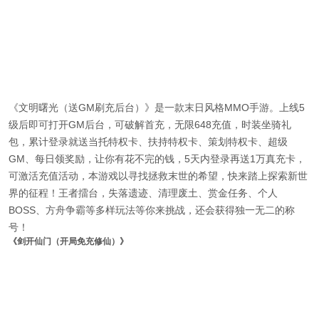
《文明曙光（送GM刷充后台）》是一款末日风格MMO手游。上线5
级后即可打开GM后台，可破解首充，无限648充值，时装坐骑礼
包，累计登录就送当托特权卡、扶持特权卡、策划特权卡、超级
GM、每日领奖励，让你有花不完的钱，5天内登录再送1万真充卡，
可激活充值活动，本游戏以寻找拯救末世的希望，快来踏上探索新世
界的征程！王者擂台，失落遗迹、清理废土、赏金任务、个人
BOSS、方舟争霸等多样玩法等你来挑战，还会获得独一无二的称
号！
《剑开仙门（开局免充修仙）》