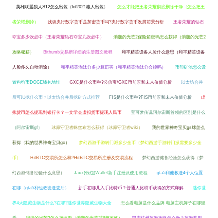
英雄联盟狼人S12怎么出装（lol2021狼人出装）
怎么才能把王者荣耀彻底删除干净（怎么把王
者荣耀删掉）
浅谈央行数字货币是加密货币吗?央行数字货币发展前景分析
王者荣耀的钻石
夺宝多少次必中（王者荣耀钻石夺宝几次必中）
消逝的光芒2保险箱密码怎么获得（消逝的光芒2
攻略秘籍）
Bithumb交易所详细的注册图文教程
和平精英设备人脸什么意思（和平精英设备
人脸多久自动消除）
和平精英淘汰分多少算厉害（和平精英淘汰分会掉吗）
币印矿池怎么设
置狗狗币DOGE钱包地址
GXC是什么币种?公信宝/GXC币前景和未来价值分析
以太坊合并
后可以挖什么币？以太坊合并后挖矿方式推荐
FIS是什么币种?FIS币前景和未来价值分析
虚
拟货币怎么提现到银行卡？一文学会虚拟货币提现人民币
宝可梦传说阿尔宙斯首领的区别是什么
（阿尔宙斯gf）
冰原守卫者蛛丝布怎么获得（冰原守卫者wiki）
我的世界神奇宝贝gs球怎么
获得（我的世界神奇宝贝go）
梦幻西游手游转门派多少金币（梦幻西游手游转门派需要多少金
币）
HitBTC交易所怎么样?HitBTC交易所注册及交易流程
梦幻西游储备经验怎么获得（梦
幻西游储备经验什么意思）
Jaxx(钱包)Wallet新手注册及使用教程
gta5利他教送4个人位置
在哪（gta5利他教徒送去后）
新手在哪儿入手比特币？普通人比特币获得的方式详解
迷你世
界4大隐藏生物是什么?在哪?迷你世界隐藏生物大全
怎么看电脑是什么品牌 电脑主机牌子在哪里