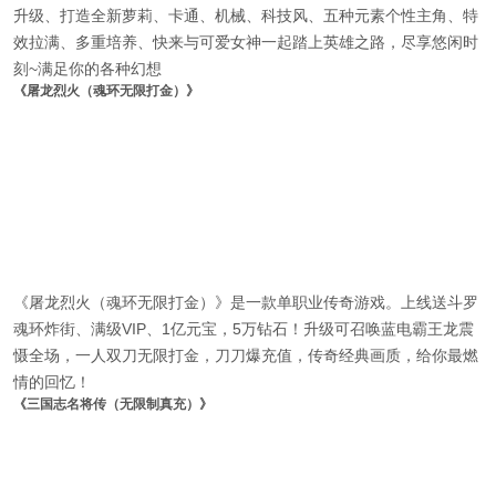
升级、打造全新萝莉、卡通、机械、科技风、五种元素个性主角、特
效拉满、多重培养、快来与可爱女神一起踏上英雄之路，尽享悠闲时
刻~满足你的各种幻想
《屠龙烈火（魂环无限打金）》
《屠龙烈火（魂环无限打金）》是一款单职业传奇游戏。上线送斗罗
魂环炸街、满级VIP、1亿元宝，5万钻石！升级可召唤蓝电霸王龙震
慑全场，一人双刀无限打金，刀刀爆充值，传奇经典画质，给你最燃
情的回忆！
《三国志名将传（无限制真充）》