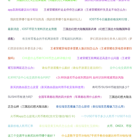
看
消逝的光芒2怎么加速跑（消逝的光芒2视频攻略）
国庆杭州旅游攻略怎么做？旅游常用
app及路线建议出行规划
王者荣耀摇杆走走停停怎么解决（王者荣耀摇杆失灵走不动怎么办）
我的世界哪个版本可玩性高（我的世界哪个版本最好玩儿）
IOST币今日最新价格实时行情，
最新消息，IOST币官方资料历史走势图
三国志幻想大陆魏国新武将（幻想三国志大陆魏国阵容
搭配）
有没有零氪金的手机网游推荐（零氪能玩的网游）
梦幻西游坐骑任务单人能过吗（梦
幻西游坐骑任务要花多少钱）
王者荣耀异地登录需要人脸识别怎么办（王者荣耀在异地登录要扫
脸吗）
CHI是什么币种?CHI币怎么样详细介绍
王者荣耀互联网延迟高是什么问题（王者荣
耀互联网延迟怎么办）
诛仙手游灌魔什么最好（诛仙手游灌注道法排行）
去中心化交易所有
杠杆吗?去中心化交易所有合约吗?
c2c和快捷买币会收到黑款吗 如何识别和规避黑款风险
新买的路由器怎么设置（新买路由器如何用手机安装和使用）
寿司币/SUSHI币能涨到多少?
SUSHI币有潜力吗?
全国车商都在用的四大软件（车商都在用什么软件）
三国志幻想大陆法
正怎么样（三国志幻想大陆法政）
泰拉瑞亚恶魔镰刀怎么获得（泰拉瑞亚恶魔镰刀怎么用）
火币网app怎么提现人民币教程(支付宝/微信/银行卡)
一个USDT等于多少人民币？USDT今日
最新价格人民币汇率
泰拉瑞亚黄玉钩爪怎么合成（泰拉瑞亚红玉抓钩）
火币、OKEX、币安
这三个交易平台购买比特币哪个最好？
什么是数字货币冷钱包?手把手教你创建比特币冷钱包/使