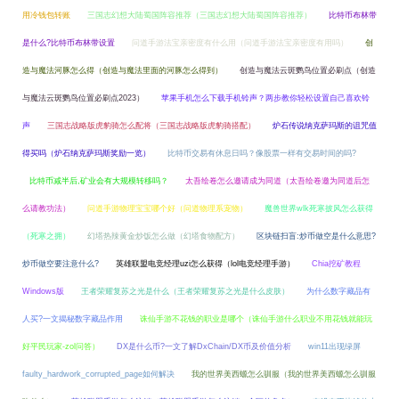
用冷钱包转账
三国志幻想大陆蜀国阵容推荐（三国志幻想大陆蜀国阵容推荐）
比特币布林带
是什么?比特币布林带设置
问道手游法宝亲密度有什么用（问道手游法宝亲密度有用吗）
创
造与魔法河豚怎么得（创造与魔法里面的河豚怎么得到）
创造与魔法云斑鹦鸟位置必刷点（创造
与魔法云斑鹦鸟位置必刷点2023）
苹果手机怎么下载手机铃声？两步教你轻松设置自己喜欢铃
声
三国志战略版虎豹骑怎么配将（三国志战略版虎豹骑搭配）
炉石传说纳克萨玛斯的诅咒值
得买吗（炉石纳克萨玛斯奖励一览）
比特币交易有休息日吗？像股票一样有交易时间的吗?
比特币减半后,矿业会有大规模转移吗？
太吾绘卷怎么邀请成为同道（太吾绘卷邀为同道后怎
么请教功法）
问道手游物理宝宝哪个好（问道物理系宠物）
魔兽世界wlk死寒披风怎么获得
（死寒之拥）
幻塔热辣黄金炒饭怎么做（幻塔食物配方）
区块链扫盲:炒币做空是什么意思?
炒币做空要注意什么?
英雄联盟电竞经理uzi怎么获得（lol电竞经理手游）
Chia挖矿教程
Windows版
王者荣耀复苏之光是什么（王者荣耀复苏之光是什么皮肤）
为什么数字藏品有
人买?一文揭秘数字藏品作用
诛仙手游不花钱的职业是哪个（诛仙手游什么职业不用花钱就能玩
好平民玩家-zol问答）
DX是什么币?一文了解DxChain/DX币及价值分析
win11出现绿屏
faulty_hardwork_corrupted_page如何解决
我的世界美西螈怎么驯服（我的世界美西螈怎么驯服