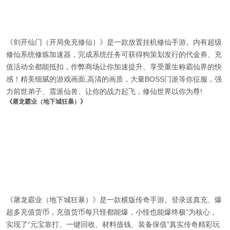
《剑开仙门（开局免充修仙）》是一款放置挂机修仙手游。内有超级
修仙系统修炼加速器，完成系统任务可获得狗策划发行的代金券、充
值活动全都能抵扣，作弊商场让你加速提升、享受重生称霸仙界的快
感！精美细腻的游戏画面,高清的画质，大量BOSS门派等你征服，强
力前世弟子、震派仙兽、让你的战力起飞，修仙世界以你为尊!
《屠龙霸业（地下城狂暴）》
《屠龙霸业（地下城狂暴）》是一款横版传奇手游。登录送真充、爆
超多充值货币，充值货币每只怪都能爆，小怪也能爆终极”为核心，
实现了“元宝靠打、一键回收、材料值钱、装备保值”真实传奇精彩玩