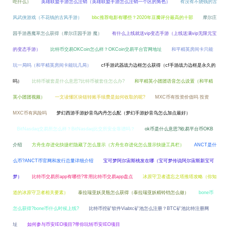
吃什么）
英雄联盟手游怎么注销（英雄联盟手游怎么注销一个区的角色）
有没有不烧钱的古
风武侠游戏（不花钱的古风手游）
bbc推荐电影有哪些？2020年豆瓣评分最高的十部
摩尔庄
园手游愚魔草怎么获得（摩尔庄园手游 魔）
有什么上线就送vip变态手游（上线送满vip无限元宝
的变态手游）
比特币交易OKCoin怎么样？OKCoin交易平台官网地址
和平精英房间卡只能
玩一局吗（和平精英房间卡能玩几局）
cf手游武器战力边框怎么获得（cf手游战力边框是永久的
吗）
比特币被套是什么意思?比特币被套住怎么办?
和平精英小团团语音怎么设置（和平精
英小团团视频）
一文读懂区块链转账手续费是如何收取的呢?
MXC币有投资价值吗 投资
MXC币有风险吗
梦幻西游手游妙音鸟内丹怎么配（梦幻手游妙音鸟怎么加点最好）
BitNasdaq交易所怎么样？BitNasdaq比交所安全靠谱吗？
ok币是什么意思?欧易平台币OKB
介绍
方舟生存进化快捷栏隐藏了怎么显示（方舟生存进化怎么显示快捷工具栏）
ANCT是什
么币?ANCT币官网和发行总量详细介绍
宝可梦阿尔宙斯桃发在哪（宝可梦传说阿尔宙斯新宝可
梦）
比特币交易所app有哪些?常用比特币交易app盘点
冰原守卫者遗忘之塔推塔攻略（你知
道的冰原守卫者相关要素）
泰拉瑞亚妖灵瓶怎么获得（泰拉瑞亚妖精铃铛怎么做）
bone币
怎么获得?bone币什么时候上线?
比特币挖矿软件Viabtc矿池怎么注册？BTC矿池比特注册网
址
如何参与币安IEO项目?带你玩转币安IEO项目