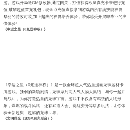
游。游戏开局送GM修改器,通过闯关，打怪获得欧皇真充卡来进行充
值,破解超值首充礼包，现金点充值直接拿到游戏内所有满技能神兽,
华丽的特效时装,加上超爽的神兽培养体验，带你感受开局即毕业的爽
快体验!
《幸运之星（0氪送神权）》
《幸运之星（0氪送神权）》是一款全球超人气热血漫画龙珠题材卡
牌游戏。独创的新颖剧情，龙珠系列高人气人物大集结，与你一起并
肩战斗，为你打造热血的龙珠宇宙。游戏中不仅含有精致的人物形
象，爆燃的战斗风格，还有武道大会、觉醒变身等诸多玩法，让你体
验全新超爽、超燃的龙珠世界。
《文明曙光（送GM刷充后台）》