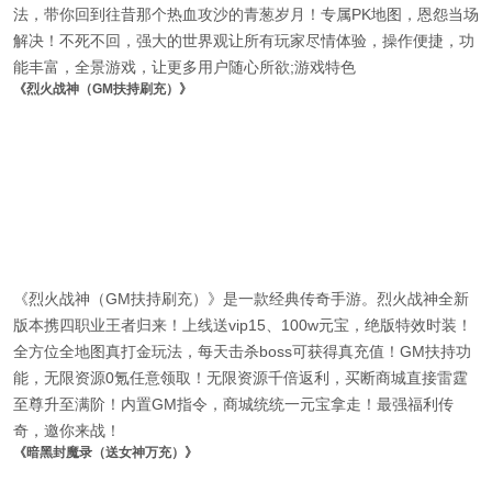
法，带你回到往昔那个热血攻沙的青葱岁月！专属PK地图，恩怨当场
解决！不死不回，强大的世界观让所有玩家尽情体验，操作便捷，功
能丰富，全景游戏，让更多用户随心所欲;游戏特色
《烈火战神（GM扶持刷充）》
《烈火战神（GM扶持刷充）》是一款经典传奇手游。烈火战神全新
版本携四职业王者归来！上线送vip15、100w元宝，绝版特效时装！
全方位全地图真打金玩法，每天击杀boss可获得真充值！GM扶持功
能，无限资源0氪任意领取！无限资源千倍返利，买断商城直接雷霆
至尊升至满阶！内置GM指令，商城统统一元宝拿走！最强福利传
奇，邀你来战！
《暗黑封魔录（送女神万充）》