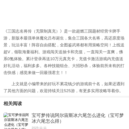
《三国志名将传（无限制真充）》是一款超燃三国题材经营卡牌手
游，新版本最强单体魔化吕布诞生，集合三国各大名将，高还原度场
景，玩法丰富！阵容自由搭配，全图鉴武将都有用策略空间！上线送
超V，领取海量福利。游戏闯关送抽卡和充值，一直闯关一直爽，佛
系0氪体验。累计登录再送10万元真充卡，充值卡激活游戏内充值送
好礼活动，福利多多。各种技能组合、大招秒杀，体验前所未有的打
击快感；感觉来做一回最强君主！！
上文就是小编带来的
好玩不累花钱少的游戏前十名
，如果还遇到
了其他方面的问题，欢迎持续关注525游，有更多实用攻略等着你。
相关阅读
宝可梦传说阿尔宙斯冰六尾怎么进化（宝可梦
冰六尾怎么得）
2025-11-11