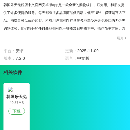
韩国乐天免税店中文官网安卓版app是一款全新的购物软件，它为用户和朋友提
供了许多便捷的服务。每天都有很多品牌商品做活动，低至10%，保证是官方正
品。消费者可以放心购买。所有用户都可以在世界各地享受乐天免税店的无边界
购物体验。他们想买的任何商品都可以一键添加到购物车中。操作简单方便。喜
欢购物的朋友不应该错过。来下载吧!
展开 +
软件特色
1、韩国乐天免税店官网版每天更新受欢迎的产品，并与顾客一起购买;
平台：
安卓
更新：
2025-11-09
2、大量的官方真品，如果你想买的话可以在这里找到;
版本：
7.2.0
语言：
中文版
3、大额优惠券可以让你以最低的价格将产品带回家。
软件用法
相关软件
1、韩国乐天免税店官网版有许多名牌护肤品和化妆品，每天都有活动;
2、24小时客户服务，为您提供贴心服务，如有任何疑问，请随时咨询;
3、会员机制，为会员提供最好的服务。
韩国乐天免
软件亮点
税店官网版
40.87MB
1、你可以在韩国乐天免税店官网版选择大量官方正品;
下载
2、随时随地打开手机进行一键式购物;
3、你可以找到所有你想买的海外商品。
v7.2.0更新日志