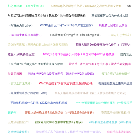
机怎么获得（江南百景图 旗）
Uniswap交易所怎么交易？Uniswap交易所交易图文教程
08
年买1万元比特币现在值多少钱？我有20个比特币如何套现教程
王者荣耀阿古朵为什么没人玩
（阿古朵为什么kpl）
WING是什么币种?WING币未来前景如何?
疯狂骑士团堆什么属性
（疯狂骑士团堆什么属性0）
有哪些魔幻系列rpg手游（魔幻类rpg游戏）
三国志幻想大陆刘
关张阵容搭配（三国志幻想大陆刘关张阵容搭配）
荒野大镖客2传说麋鹿有什么作用（《荒野大
镖客》,传说麋鹿位置）
1000万个环球币值多少人民币？中国环球币2025价格预测
国内怎么
上火币网?火币网交易平台新手注册操作教程
雷达币一夜之间没有了怎么回事？雷达币会突然消
失归零原因
消逝的光芒2怎么换英文配音（消逝的光芒2怎么说话）
云顶之弈s7龙神有哪些
（云顶之弈龙战神）
Win7系统提示“内存不足”的原因及解决办法
电脑基础教程之重装系统篇
（电脑重装系统小白教程3分钟）
第五人格最黑求生者有哪些（第五人格求生者黑历史大全）
手游单机游戏什么好玩（2022年出的单机游戏）
一个全部提现官方红包版有哪些（一块提现手
赚软件）
穿越火线传说之路3怎么升级快（cf传说之路3任务详解）
币安流动性挖矿教程,什
么是流动性挖矿?
如何避免比特币交易中常犯的7个错误?
和平精英怎么赠送皮肤（和平精英
怎么赠送皮肤枪）
比特币挖矿客户端有哪些？比特币挖矿软件十大排名
狗狗币未来达到100