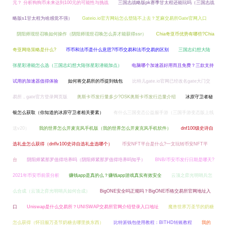
元？ 分析狗狗币未来达到100元的可能性与挑战
三国志战略版pk赛季甘太程还能玩吗（三国志战
略版s1甘太程为啥感觉不强）
Gateio.io官方网站怎么登陆不上去？芝麻交易所Gate官网入口
阴阳师现世召唤如何操作（阴阳师现世召唤怎么弄才能获得ssr）
Chia奇亚币优势有哪些?Chia
奇亚网络策略是什么?
币币和法币是什么意思?币币交易和法币交易的区别
三国志幻想大陆
张星彩潜能怎么选（三国志幻想大陆张星彩潜能加点）
电脑哪个加速器好用而且免费？三款支持
试用的加速器值得体验
如何将交易所的币提到钱包
比特儿gate.io官网已经改名gate大门交
易所，gate官方登录网页版
奥斯卡币发行量多少?OSK奥斯卡币发行总量介绍
冰原守卫者秘
银怎么获取（你知道的冰原守卫者相关要素）
有什么三国变态公益服手游（三国手游变态版上线
送v20）
我的世界怎么开麦克风手机版（我的世界怎么开麦克风手机软件）
dnf100级史诗自
选礼盒怎么获得（dnflv100史诗自选礼盒选哪个）
币安NFT平台是什么?一文玩转币安NFT平
台
阴阳师紧那罗值得培养吗（阴阳师紧那罗值得培养吗知乎）
BNB/币安币发行日期是哪天?
2021年币安币前景分析
赚钱app是真的么？赚钱app游戏真实有效安全
云顶之弈光明哨兵怎
么合成（云顶之弈光明哨兵如何合成）
BigONE安全吗正规吗？BigONE币格交易所官网地址入
口
Uniswap是什么交易所？UNISWAP交易所官网介绍登录入口地址
魔兽世界万圣节的奶糖
怎么获得（怀旧服万圣节奶糖去哪里换东西）
比特派钱包使用教程：BITHD转账教程
我的