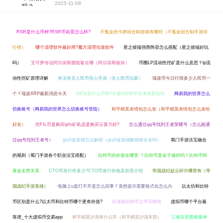
2025-11-08
RSR是什么币种?RSR币前景怎么样?
不氪金的卡牌回合制游戏有哪些（不氪金回合制手游排
行榜）
哪个清理软件最好用?魔方清理垃圾软件
星之彼端强势阵容怎么搭配（星之彼端好玩
吗）
宝可梦传说阿尔宙斯圆陆鲨在哪（阿尔宙斯板块）
币圈LP流动性挖矿是什么意思？lp流
动性挖矿原理详解
有没有非人民币良心手游（非人民币玩家）
瑞波币今日行情多少人民币一
个？瑞波XRP最新消息今天
NEW是什么币种?牛顿/NEW币未来前景如何
网易我的世界怎么
切换账号（网易我的世界怎么切换账号登陆）
和平精英表情包怎么发（和平精英表情包怎么发给
好友）
挖FIL币是购买ipfs矿机还是购买云算力好?
怎么通过qq号找到王者荣耀号（怎么能通
过qq号找到王者号）
gta5改装铺怎么解锁（gta5改装铺解锁铬合金吗）
蜀门手游法宝融合
的规则（蜀门手游各个职业法宝搭配）
比特币的价值在哪里 ？比特币是金子做的吗？比特币和
黄金走势关系
CTO币发行价多少?CTO币发行价格及前景介绍
帝国战纪赵云碎片哪里有（帝
国战纪手游英雄）
电脑上u盘打不开是怎么回事？竟然提示需要格式化怎么办
以太坊和比特
币区别是什么?以太币和比特币哪个更有价值?
区块链比特币之币天销毁
虚拟币哪个平台最
靠谱_十大虚拟币交易app
和平精英沙漠有什么车（和平精英沙漠车型）
江南百景图棋童神