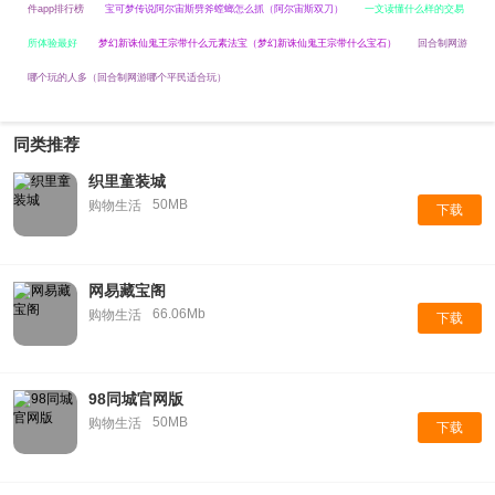
件app排行榜
宝可梦传说阿尔宙斯劈斧螳螂怎么抓（阿尔宙斯双刀）
一文读懂什么样的交易
所体验最好
梦幻新诛仙鬼王宗带什么元素法宝（梦幻新诛仙鬼王宗带什么宝石）
回合制网游
哪个玩的人多（回合制网游哪个平民适合玩）
同类推荐
织里童装城
50MB
购物生活
下载
网易藏宝阁
66.06Mb
购物生活
下载
98同城官网版
50MB
购物生活
下载