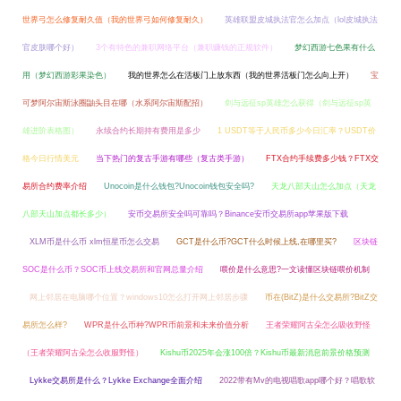
世界弓怎么修复耐久值（我的世界弓如何修复耐久）
英雄联盟皮城执法官怎么加点（lol皮城执法
官皮肤哪个好）
3个有特色的兼职网络平台（兼职赚钱的正规软件）
梦幻西游七色果有什么
用（梦幻西游彩果染色）
我的世界怎么在活板门上放东西（我的世界活板门怎么向上开）
宝
可梦阿尔宙斯泳圈鼬头目在哪（水系阿尔宙斯配招）
剑与远征sp英雄怎么获得（剑与远征sp英
雄进阶表格图）
永续合约长期持有费用是多少
1 USDT等于人民币多少今日汇率？USDT价
格今日行情美元
当下热门的复古手游有哪些（复古类手游）
FTX合约手续费多少钱？FTX交
易所合约费率介绍
Unocoin是什么钱包?Unocoin钱包安全吗?
天龙八部天山怎么加点（天龙
八部天山加点都长多少）
安币交易所安全吗可靠吗？Binance安币交易所app苹果版下载
XLM币是什么币 xlm恒星币怎么交易
GCT是什么币?GCT什么时候上线,在哪里买?
区块链
SOC是什么币？SOC币上线交易所和官网总量介绍
喂价是什么意思?一文读懂区块链喂价机制
网上邻居在电脑哪个位置？windows10怎么打开网上邻居步骤
币在(BitZ)是什么交易所?BitZ交
易所怎么样?
WPR是什么币种?WPR币前景和未来价值分析
王者荣耀阿古朵怎么吸收野怪
（王者荣耀阿古朵怎么收服野怪）
Kishu币2025年会涨100倍？Kishu币最新消息前景价格预测
Lykke交易所是什么？Lykke Exchange全面介绍
2022带有Mv的电视唱歌app哪个好？唱歌软