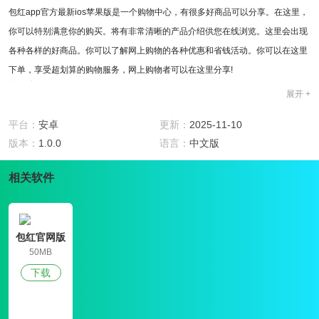
包红app官方最新ios苹果版是一个购物中心，有很多好商品可以分享。在这里，
你可以特别满意你的购买。将有非常清晰的产品介绍供您在线浏览。这里会出现
各种各样的好商品。你可以了解网上购物的各种优惠和省钱活动。你可以在这里
下单，享受超划算的购物服务，网上购物者可以在这里分享!
软件特色
展开 +
1、商品的分类还比较清晰，各种品牌的商品会出现在这里的购物平台上，会有
很多选择;
平台：
安卓
更新：
2025-11-10
2、购物促销对每个人来说也是非常令人惊讶的，在包红app官方最新ios苹果版
版本：
1.0.0
语言：
中文版
直接下单购物，你可以直接送货上门;
相关软件
3、他们都有真正的购物保证，这主要是为了让每个购物者都能特别满意和有信
心地购买。
软件亮点
1、包红app官方最新ios苹果版的商品更新速度会特别快，你可以每天享受更好
包红官网版
更便宜的购物方式;
50MB
2、越来越多的用户会喜欢在这里购物，而且会有质量更好、更容易买到的商品;
下载
3、全新的网上购物界面可以让大家更加自由和无忧，网上购物也不麻烦。
软件用法
1、购物与社交有效结合，网上购物获得很好的购物效益;