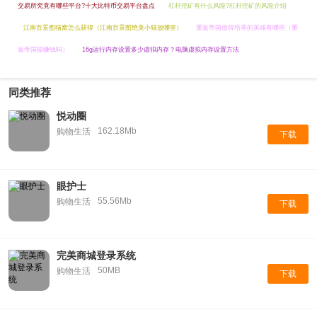
交易所究竟有哪些平台?十大比特币交易平台盘点
杠杆挖矿有什么风险?杠杆挖矿的风险介绍
江南百景图猫窝怎么获得（江南百景图绝美小猫放哪里）
重返帝国值得培养的英雄有哪些（重
返帝国能赚钱吗）
16g运行内存设置多少虚拟内存？电脑虚拟内存设置方法
同类推荐
悦动圈
162.18Mb
购物生活
下载
眼护士
55.56Mb
购物生活
下载
完美商城登录系统
50MB
购物生活
下载