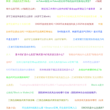
阵营（消逝的光芒2角色）
imToken钱包:imToken的比特币钱包如何切换地址类型?
cf抽奖
有什么技巧吗（cf抽奖怎么样）
附近找工作用什么软件好呢?多款app评测这几个最靠谱
冰
原守卫者战争勋章怎么获得（冰原守卫者wiki）
瑞波币今日价格以及2025年价值前景分析 ，瑞
波币交易平台十大排行榜
OKB币值得投资吗？OKB币未来能涨到多少2025年价格预测
中国
比特币交易合法吗？中国比特币交易网官网地址
SHIB(柴犬币、狗屎币)是空气币吗？ 柴犬币是
不是主流币？
金铲铲之战爆爆可以肝出来吗（金铲铲爆率）
王者荣耀打匹配增加英雄战力吗
（王者打匹配增加英雄胜率吗）
比特币挖矿代价多大？深度分析比特币财富的背后带来的代价有
多大
显卡挖矿是什么意思?购买显卡矿机应该注意什么?
智能合约地址什么意思?智能合约安
全吗?
比特儿海外版官网app更新内容，比特儿海外版Gate.io官网下载
AXS币怎么获得?
AXS币购买交易操作步骤教程
简单阐述数字藏品清退流程是什么?
永续合约有哪些特点?永
续合约可以长期持有吗?
王者荣耀账号受限制不能充值怎么办（王者荣耀账号受限制 无法消费什
么意思）
TradingView被国家叫停还可以用吗？TradingView国内替代软件分享
Block.io是什
么钱包?Block.io Wallet介绍
阴阳师神乐疾风自动给哪个目标（阴阳师神乐自动技能顺序）
三国志战略版武将升级攻略（三国志战略版武将快速升级技巧）
仙侠游戏无敌版有哪些（仙侠
无敌小说）
币交易所K线图怎么看？Binance官网_币交易所官网入口
DBOSS是什么交易所?