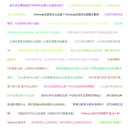
柴犬币在哪里购买?SHIB币在哪个交易所买卖?
王者荣耀阿古朵怎么吸收野怪（王者荣耀阿古
朵怎么收服野怪）
Uniswap交易所怎么交易？Uniswap交易所交易图文教程
问道手游狰兽在
哪里（问道狰兽在哪个地图）
OpenSea是什么?opensea交易所开户、买卖NFT教学
10款飒
爽美丽女性主角的游戏（好玩的女性主角游戏）
REEF是什么币种?REEF币未来价值怎么样
江南百景图月影桥怎么获得（江南百景图月兔建筑）
CF幻神在哪里买（cf幻神在哪里买最便
宜）
瓦特交易所怎么样？瓦特交易所正规吗？
有什么可以组情侣cp的手游（哪些游戏可以
组情侣）
《传奇霸业手游》道士快速升级攻略（传奇霸业手游道士技能搭配）
王者荣耀到
V10要多少钱（王者到v10需要多少）
宽带连接错误633是什么意思？宽带连接错误代码633解决
教程
什么是Aptos公链?一文全面解读Aptos公链是怎么运作的
2021年显卡挖矿算力排行榜,
显卡算力表,显卡怎么挖矿?
Exmo交易所怎么用？Exmo交易所使用教程
什么是DeFi机枪池?
DeFi机枪池是什么意思?
国内比特币去哪里交易？中国比特币交易网官网地址
梦幻新诛仙神
兽进阶需要什么（梦幻新诛仙神兽进阶什么时候出）
苹果13是双卡双待手机吗？（官方表明已支
持）
消逝的光芒2怎么加速跑（消逝的光芒2视频攻略）
Solana公链代币有哪些?盘点十种
Solana公链代币
和平精英怎么发表情包（和平精英怎么发表情包动态）
消逝的光芒2选哪个