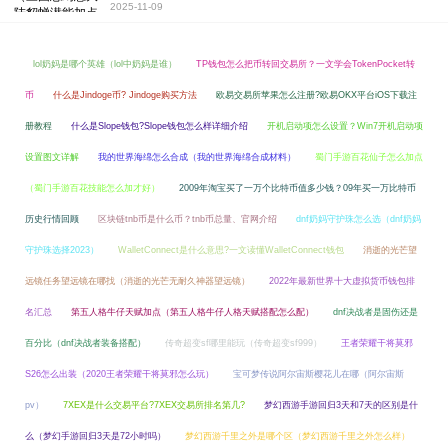
2025-11-09
lol奶妈是哪个英雄（lol中奶妈是谁）
TP钱包怎么把币转回交易所？一文学会TokenPocket转
币
什么是Jindoge币? Jindoge购买方法
欧易交易所苹果怎么注册?欧易OKX平台iOS下载注
册教程
什么是Slope钱包?Slope钱包怎么样详细介绍
开机启动项怎么设置？Win7开机启动项
设置图文详解
我的世界海绵怎么合成（我的世界海绵合成材料）
蜀门手游百花仙子怎么加点
（蜀门手游百花技能怎么加才好）
2009年淘宝买了一万个比特币值多少钱？09年买一万比特币
历史行情回顾
区块链tnb币是什么币？tnb币总量、官网介绍
dnf奶妈守护珠怎么选（dnf奶妈
守护珠选择2023）
WalletConnect是什么意思?一文读懂WalletConnect钱包
消逝的光芒望
远镜任务望远镜在哪找（消逝的光芒无耐久神器望远镜）
2022年最新世界十大虚拟货币钱包排
名汇总
第五人格牛仔天赋加点（第五人格牛仔人格天赋搭配怎么配）
dnf决战者是固伤还是
百分比（dnf决战者装备搭配）
传奇超变sf哪里能玩（传奇超变sf999）
王者荣耀干将莫邪
S26怎么出装（2020王者荣耀干将莫邪怎么玩）
宝可梦传说阿尔宙斯樱花儿在哪（阿尔宙斯
pv）
7XEX是什么交易平台?7XEX交易所排名第几?
梦幻西游手游回归3天和7天的区别是什
么（梦幻手游回归3天是72小时吗）
梦幻西游千里之外是哪个区（梦幻西游千里之外怎么样）