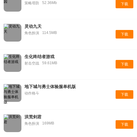
52.36Mb
策略塔防
下载
灵动九天
114.5MB
角色扮演
下载
生化终结者游戏
59.61MB
射击空战
下载
地下城与勇士体验服单机版
动作格斗
下载
洪荒剑君
169MB
角色扮演
下载