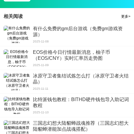
2、喜欢购物的人可以聚集在这里，每个人都可以分享他们的网上购物体验;
3、如果有什么新的优惠省钱活动，包红app官方最新ios苹果版会在第一时间让
相关阅读
更多>
大家知道并花掉它们。
有什么免费的gm后台游戏（免费gm游戏资
源）
2025-11-08
EOS价格今日行情最新消息，柚子币
（EOS/CNY）实时汇率历走势图
2025-11-09
冰原守卫者集结试炼怎么打（冰原守卫者火结
晶）
2025-11-11
比特派钱包教程：BITHD硬件钱包导入助记词
教程
2025-11-10
三国志幻想大陆貂蝉战魂推荐（三国志幻想大
陆貂蝉潜能加点战魂搭配）