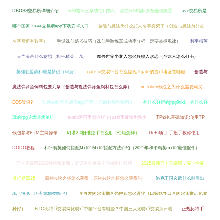
DBOSS交易所详细介绍
RSI指标三条线使用技巧，期货RSI指标参数最佳设置
ave交易所是
哪个国家？ave交易所app下载安卓入口
创造与魔法为什么打人名字变紫了（创造与魔法为什么
名字后面有数字）
手游诛仙炼器技巧（诛仙手游炼器成功率分析一定要掌握规律）
和平精英
一夫当关是什么意思（和平精英一凡）
魔兽世界小龙人怎么解锁人形态（小龙人怎么打书）
英雄联盟蔚和谁是情侣（lol蔚）
gate.io交易平台怎么提现？gate的提币地址在哪里
创造与
魔法弹涂鱼饲料包要几条（创造与魔法弹涂鱼饲料包怎么弄）
imToken钱包之为什么需要购买
EOS资源?
如何在欧意交易所app官网上充值购买狗狗币？
有什么好玩的jrpg游戏（有什么好
玩的rpg游戏游戏单机）
sushi寿司币怎么样？sushi币能涨到多少
TP钱包基础知识:使用TP
钱包参与FTM主网操作
幻塔2.0旧维拉币怎么用（幻塔怎样）
DeFi项目:手把手教你使用
DODO教程
和平精英如何搭配M762 M762搭配方法介绍（2021年和平精英m762最佳配件）
显卡天梯图2020移动和桌面，笔记本电脑显卡天梯图排行榜
2025最新显卡天梯图，显卡性能
排行榜2025
原神共饮之杯怎么获得（原神共饮之杯怎么获得的）
洛克王国玄武什么时候出
现（洛克王国玄武值得练吗）
宝可梦阿尔宙斯月亮伊布怎么进化（口袋妖怪日月阿尔宙斯进化哪
种好）
BTC比特币交易网比特币中国平台有哪些？中国三大比特币交易所评测
正规比特币