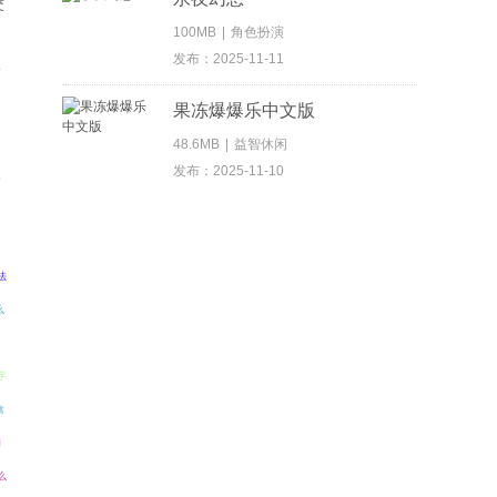
交
100MB
|
角色扮演
发布：2025-11-11
果冻爆爆乐中文版
48.6MB
|
益智休闲
发布：2025-11-10
使
法
么
字
禽
闪
么