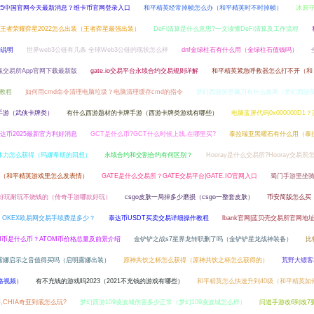
025中国官网今天最新消息？维卡币官网登录入口
和平精英经常掉帧怎么办（和平精英时不时掉帧）
冰原
王者荣耀弈星2022怎么出装（王者弈星最强出装）
DeFi清算是什么意思?一文读懂DeFi清算及工作流程
的说明
世界web3公链有几条 全球Web3公链的现状怎么样
dnf金绿柱石有什么用（金绿柱石值钱吗）
赢交易所App官网下载最新版
gate.io交易平台永续合约交易规则详解
和平精英紧急呼救器怎么打不开（和
作教程
如何用cmd命令清理电脑垃圾？电脑清理缓存cmd的指令
梦幻西游笑里藏刀有什么效果（梦幻西游
手游（武侠卡牌类）
有什么西游题材的卡牌手游（西游卡牌类游戏有哪些）
电脑蓝屏代码0x000000D1？
雷达币2025最新官方利好消息
GCT是什么币?GCT什么时候上线,在哪里买?
泰拉瑞亚黑曜石有什么用（泰
体力怎么获得（玛娜希斯的回想）
永续合约和交割合约有何区别？
Hooray是什么交易所?Hooray交易所
（和平精英游戏里怎么发表情）
GATE是什么交易所？GATE交易平台|GATE.IO官网入口
蜀门手游里坐
好玩耐玩不烧钱的（传奇手游哪款好玩）
csgo皮肤一局掉多少磨损（csgo一整套皮肤）
币安简版怎么买
OKEX欧易网交易手续费是多少？
泰达币USDT买卖交易详细操作教程
lbank官网|蓝贝壳交易所官网地
M币是什么币？ATOM币价格总量及前景介绍
金铲铲之战s7星界龙转职删了吗（金铲铲星龙战神装备）
比
露娜启示之音值得买吗（启明露娜出装）
原神共饮之杯怎么获得（原神共饮之杯怎么获得的）
荒野大镖客
略视频）
有不充钱的游戏吗2023（2021不充钱的游戏有哪些）
和平精英怎么快速升到40级（和平精英如
,CHIA奇亚到底怎么玩?
梦幻西游109凌波城伤害多少正常（梦幻109凌波城怎么样）
问道手游改6到改7