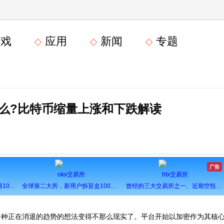
戏
应用
新闻
专题
么?比特币缩量上涨和下跌解读
广告
okx交易所
htx交易所
全球第一大所，新用户注册可得100USDT奖励
全球第二大所，新用户拆盲盒100%中奖，最高价值60000元
曾经的三大交易所之一、近期空投活动较多，力争重回巅峰
一种正在消退的趋势的想法变得不那么现实了。平台开始以加密作为其核