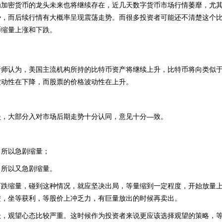
为加密货币的龙头未来也将继续存在，近几天数字货币市场行情萎靡，尤
势，而后续行情有大概率呈现震荡走势。而很多投资者可能还不清楚这个
币缩量上涨和下跌。
析师认为，美国主流机构所持的比特币资产将继续上升，比特币将向类似
波动性在下降，而股票的价格波动性在上升。
淡，大部分入对市场后期走势十分认同，意见十分—致。
，所以急剧缩量；
，所以又急剧缩量。
下跌缩量，碰到这种情况，就应坚决出局，等量缩到一定程度，开始放量
进，坐等获利，等股价上冲乏力，有巨量放出的时候再卖出。
极，观望心态比较严重。这时候作为投资者来说更应该选择观望的策略，