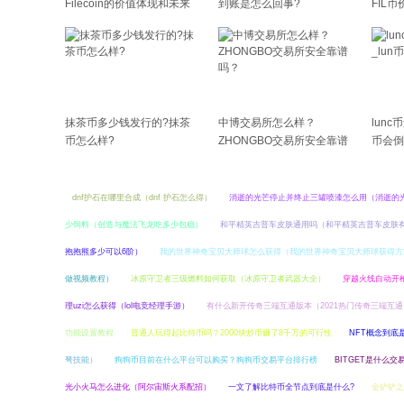
Filecoin的价值体现和未来
到账是怎么回事?
FIL币
前景分析
抹茶币多少钱发行的?抹茶
中博交易所怎么样？
lunc
币怎么样?
ZHONGBO交易所安全靠谱
币会倒
吗？
dnf护石在哪里合成（dnf 护石怎么得）
消逝的光芒停止并终止三罐喷漆怎么用（消逝的
少饲料（创造与魔法飞龙吃多少包稳）
和平精英吉普车皮肤通用吗（和平精英吉普车皮肤
抱抱熊多少可以6阶）
我的世界神奇宝贝大师球怎么获得（我的世界神奇宝贝大师球获得方
做视频教程）
冰原守卫者三级燃料如何获取（冰原守卫者武器大全）
穿越火线自动开
理uzi怎么获得（lol电竞经理手游）
有什么新开传奇三端互通版本（2021热门传奇三端互通
功能设置教程
普通人玩得起比特币吗？2000块炒币赚了8千万的可行性
NFT概念到底
弩技能）
狗狗币目前在什么平台可以购买？狗狗币交易平台排行榜
BITGET是什么交
光小火马怎么进化（阿尔宙斯火系配招）
一文了解比特币全节点到底是什么?
金铲铲之