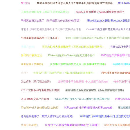
来定的）
苹果手机序列号查询怎么看真假？苹果手机真假辨别最准方法推荐
维卡币2
卫者怎么做好装备（冰原守卫者武器大全）
ABBC是什么币种？ABBC币究竟怎么样？
平精英会员怎么没了（和平精英为什么没有vip等级）
Blued怎么加入群组 Blued加入群组
球前十比特币交易所是哪几个？比特币交易平台排名
CoinW币赢交易所是正规平台吗？币
平精英紧急呼救器为什么打不开）
如何下载和注册欧易APP?欧易APP下载和新手注册操
里藏刀特技）
三国志幻想大陆挑战阵容（三国志幻想大陆超强阵容）
有什么武侠卡牌
屏代码d1解决方法
AToken钱包和imToken钱包究竟哪个好？
2025雷达币开网在即？
瑞亚做稿子的顺序）
庆余年手游帮派传功怎么玩（庆余年谁发的传单）
玛娜希斯回响
么样?
有什么可以打国战的手游（可以打国战的网游有哪些）
和平精英聊天怎么发表情
怎么得到（蜀门端游坐骑）
虚拟币哪个平台最靠谱_十大虚拟币交易app
传奇手游哪个
币? 币安简版和专业版的区别对比
星露谷物语潘妮的家在哪里（潘妮星露谷物语攻略）
入口-lbank交易平台官网
WELL币发行价多少?WELL币发行价格详细介绍
区块链ATO
币etf指什么? 比特币etf怎么购买
汽车app软件排行榜 最靠谱的买车app软件
王者荣耀
达奇最后去哪了（荒野大镖客2达奇最后结局）
和平精英（和平精英,新手入门,游戏技巧攻
快速升到40级）
科普:去中心化钱包被盗能追回来吗?怎么追回?
Chia奇亚常见问题解答