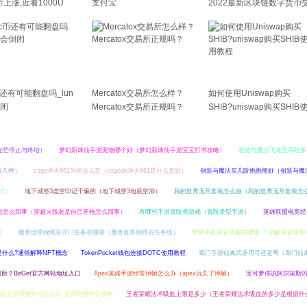
价上涨,近看1000U
支付宝
2022最新区块链数字货币
易平台排名前十名
币还有可能翻盘吗_lun
Mercatox交易所怎么样？
如何使用Uniswap购买
闭
Mercatox交易所正规吗？
SHIB?uniswap购买SHIB
用教程
光芒停止与终结）
梦幻新诛仙手游宠物哪个好（梦幻新诛仙手游宝宝打书攻略）
创造与魔法飞龙王鸟吃多
有几种）
csgo淬火661为啥这么贵（csgoak淬火661是什么意思）
创造与魔法买几阶抱抱熊好（创造与魔
式）
地下城堡3虚空印记干嘛的（地下城堡3地底空洞）
我的世界无尽套装怎么做（我的世界无尽套装怎
枪怎么回事（穿越火线老是自己开枪怎么回事）
有哪些手游冒险类游戏（冒险类型手游）
英雄联盟电竞经
）
魔兽世界锦绣谷开门任务在哪接（魔兽世界锦绣谷任务线）
苹果手机录音功能在哪里 ？详解录音转文
是什么?通俗解释NFT概念
TokenPocket钱包连接DOTC使用教程
蜀门手游仙禽武器用弓还是弩（蜀门仙
易所？BitGet官方网站地址入口
Apex英雄手游经常掉帧怎么办（apex玩久了掉帧）
宝可梦传说阿尔宙斯
战变异阿狸阵容怎么玩 变异阿狸阵容攻略
王者荣耀法术吸血上限是多少（王者荣耀法术吸血的多少是根据什