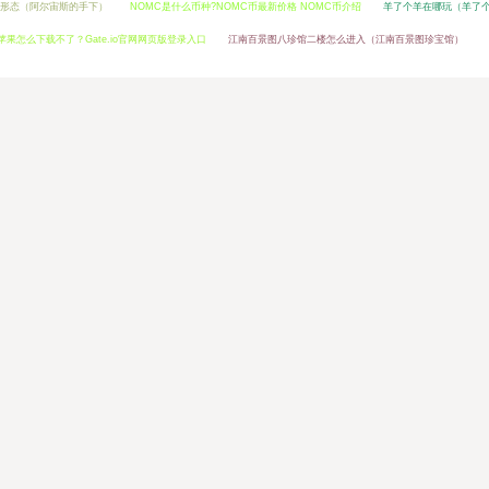
形态（阿尔宙斯的手下）
NOMC是什么币种?NOMC币最新价格 NOMC币介绍
羊了个羊在哪玩（羊了
下载苹果怎么下载不了？Gate.io官网网页版登录入口
江南百景图八珍馆二楼怎么进入（江南百景图珍宝馆）