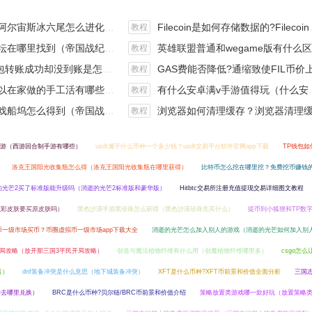
斯冰六尾怎么进化（宝可梦冰六尾怎么得）
Filecoin是如何存储数据的?Filecoin的价值体现和未来前景分析
教程
在哪里找到（帝国战纪游戏攻略）
英雄联盟普通和wegame版有什么区别（英雄联盟wegame版和英雄联盟）
教程
钱包转账成功却没到账是怎么回事?
GAS费能否降低?通缩致使FIL币价上涨,近看1000
教程
手工活有哪些？四个可以操作的小项目真是可靠
有什么安卓满v手游值得玩（什么安卓手游好玩）
教程
坞怎么得到（帝国战纪战役攻略）
浏览器如何清理缓存？浏览器清理缓存快捷
教程
游（西游回合制手游有哪些）
usdt属于什么币种一个多少钱？usdt交易平台软件官网app下载
TP钱包如
洛克王国阳光收集瓶怎么得（洛克王国阳光收集瓶在哪里获得）
比特币怎么挖在哪里挖？免费挖币赚钱的
的光芒2买了标准版能升级吗（消逝的光芒2标准版和豪华版）
Hitbtc交易所注册充值提现交易详细图文教程
炫彩皮肤要买原皮肤吗）
黑色沙漠手游黑珍珠怎么获得（黑色沙漠珍珠先买什么）
提币到小狐狸和TP数
币一级市场买币？币圈虚拟币一级市场app下载大全
消逝的光芒怎么加入别人的游戏（消逝的光芒如何加入别
开局攻略（放开那三国3平民开局攻略）
创造与魔法植物纤维有什么用（创魔植物纤维哪里多）
csgo怎
音）
dnf装备冲突是什么意思（地下城装备冲突）
XFT是什么币种?XFT币前景和价值全面分析
三国
陆去哪里兑换）
BRC是什么币种?贝尔链/BRC币前景和价值介绍
策略放置类游戏哪一款好玩（放置策略