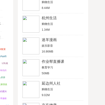
购物生活
8.44M
杭州生活
U
购物生活
1.34M
键
迷羊漫画
娱乐影音
何配置
16.86MB
App的
作业帮直播课
LOL炫
教育学习
字钱包的
50MB
人的游
延边州人社
么让探员说
购物生活
志幻想大
9.02M
类手游排