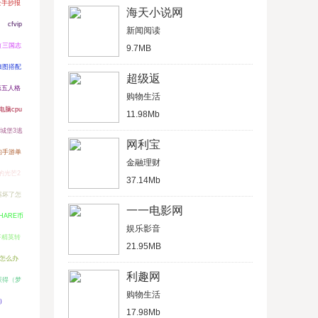
全手抄报
海天小说网
cfvip
新闻阅读
（三国志
9.7MB
椒图搭配
超级返
第五人格
购物生活
脑cpu
11.98Mb
城堡3逃
网利宝
的手游单
金融理财
的光芒2
37.14Mb
器坏了怎
一一电影网
HARE币
娱乐影音
平精英转
21.95MB
怎么办
利趣网
获得（梦
购物生活
戏）
17.98Mb