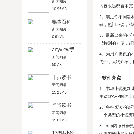
新闻阅读
内容永远都看不完
10.95MB
2、满足你不同题
糗事百科
载，热门小说，精
新闻阅读
3、最新出来的小
0.91Mb
书特别的方便，赶
anyview手机阅读器
4、为用户提供的
新闻阅读
简介，人物介绍，
50MB
十点读书
软件亮点
新闻阅读
1、书城小说更新
15.21MB
用这款APP阅读丰
当当读书
2、各种阅读的类
新闻阅读
一个类型的小说资
35.62MB
3、app内每日
178轻小说
个更加便捷的阅读平