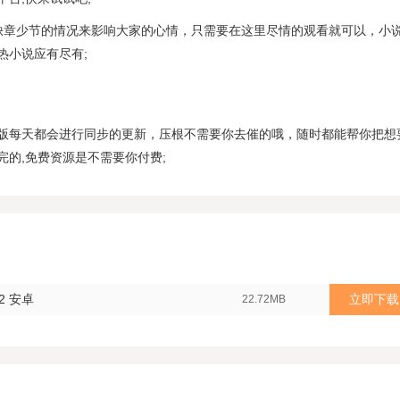
缺章少节的情况来影响大家的心情，只需要在这里尽情的观看就可以，小
热小说应有尽有;
版每天都会进行同步的更新，压根不需要你去催的哦，随时都能帮你把想
完的,免费资源是不需要你付费;
2 安卓
立即下载
22.72MB