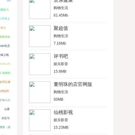
京东健康
）
dnf
购物生活
隐藏热力
61.45Mb
 即将上
聚超值
食者之
购物生活
国策略游戏
7.16Mb
hain生态
游戏上线
评书吧
娱乐影音
未来达到
15.8MB
11 电脑闹
发50亿属
董明珠的店官网版
如何运作
购物生活
50MB
玉兔几点
山寨
仙桃影视
创造与
娱乐影音
15.23MB
哪里（星