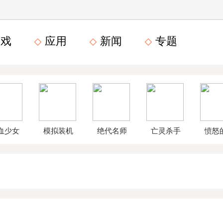
戏
应用
新闻
专题
血少女
模拟装机
绝代名师
亡灵杀手
愤怒
文数字
公司破解
无限曲玉
鸟星
版
版
版
战2破