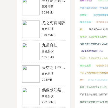
生存岛内购破解版
行榜前十名）
电脑怎么用
策略塔防
刷图点数有什么用（dnf刷图
30.93Mb
值数据）
比特币缩量横
龙之刃官网版
线皮肤推荐
和平精英怎
角色扮演
眼）
国内AICoin电脑
179.69MB
有哪些（三国策略单机安卓
项目有哪些全面解析？OKExC
九道真仙
角色扮演
（模拟养成游戏排行榜）
165.3MB
100元？ 分析狗狗币未来达
钟怎么设置
问道里的毕
天空之山中文破解版
于谁？狗狗币发行时间发行
角色扮演
79.5MB
的?
PNUT今日行情最
刷新（诛仙手游玉兔怎么抓
偶像梦幻祭2官方版
币归零是什么意思?山寨币归
角色扮演
292.68MB
魔法猫咪妙妙窝有什么用（