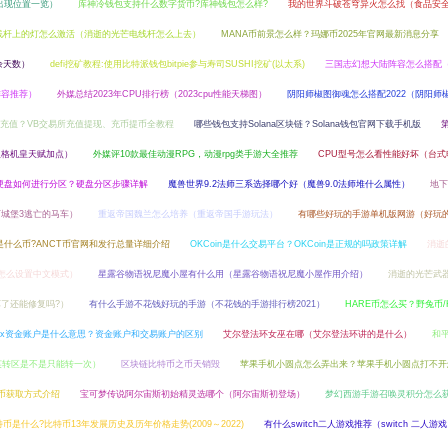
出现位置一览）
库神冷钱包支持什么数字货币?库神钱包怎么样?
我的世界斗破苍穹异火怎么找（食品安
线杆上的灯怎么激活（消逝的光芒电线杆怎么上去）
MANA币前景怎么样？玛娜币2025年官网最新消息分享
余天数）
defi挖矿教程:使用比特派钱包bitpie参与寿司SUSHI挖矿(以太系)
三国志幻想大陆阵容怎么搭配
阵容推荐）
外媒总结2023年CPU排行榜（2023cpu性能天梯图）
阴阳师椒图御魂怎么搭配2022（阴阳师
L怎么充值？VB交易所充值提现、充币提币全教程
哪些钱包支持Solana区块链？Solana钱包官网下载手机版
人格机皇天赋加点）
外媒评10款最佳动漫RPG，动漫rpg类手游大全推荐
CPU型号怎么看性能好坏（台式电
B硬盘如何进行分区？硬盘分区步骤详解
魔兽世界9.2法师三系选择哪个好（魔兽9.0法师堆什么属性）
地下
城堡3逃亡的马车）
重返帝国魏兰怎么培养（重返帝国手游玩法）
有哪些好玩的手游单机版网游（好玩
T是什么币?ANCT币官网和发行总量详细介绍
OKCoin是什么交易平台？OKCoin是正规的吗政策详解
消逝
怎么设置中文模式）
星露谷物语祝尼魔小屋有什么用（星露谷物语祝尼魔小屋作用介绍）
消逝的光芒武
了还能修复吗?）
有什么手游不花钱好玩的手游（不花钱的手游排行榜2021）
HARE币怎么买？野兔币/
kex资金账户是什么意思？资金账户和交易账户的区别
艾尔登法环女巫在哪（艾尔登法环讲的是什么）
和
英转区是不是只能转一次）
区块链比特币之币天销毁
苹果手机小圆点怎么弄出来？苹果手机小圆点打不开
波币获取方式介绍
宝可梦传说阿尔宙斯初始精灵选哪个（阿尔宙斯初登场）
梦幻西游手游召唤灵积分怎么
币是什么?比特币13年发展历史及历年价格走势(2009～2022)
有什么switch二人游戏推荐（switch 二人游