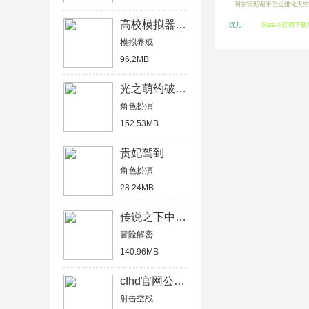
阿尔宙斯谢米怎么进化天空
高校模拟器中文版
玩儿）
Gate.io官网
模拟养成
96.2MB
光之萌约破解版
角色扮演
152.53MB
贵妃驾到
角色扮演
28.24MB
传说之下中文汉化版
冒险解密
140.96MB
cfhd官网公测版
射击空战