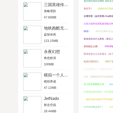
露谷物语海莉在哪里 海莉全
三国英雄传单机版
加文字）
消逝的光芒电
策略塔防
在哪里看（如何查看cfvip剩
47.60MB
幻想大陆阵容搭配最强输出
地铁跑酷无限金币版
阵容）
VB GLOBA
益智休闲
机皇适合玩什么角色（第五
123.15MB
的性能怎么看）
500G
永夜幻想
匿者密道怎么完美通关（地下
角色扮演
机排行榜2021）
ANC
100MB
怎么设置中文（消逝的光芒2
模拟一个人一生
么办（消逝的光芒中武器损坏
模拟养成
买入和交易教程介绍
o
47.12MB
区要两边都30级吗（和平精
JetNado
瑞波币如何获得?XRP瑞
射击空战
幻手游召唤灵满了）
比特
28.44MB