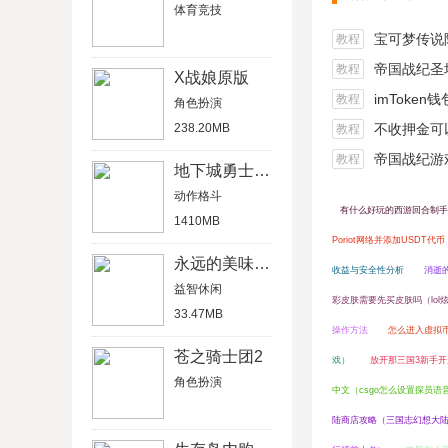
体育竞技
宝可梦传说阿尔宙
教程
帝国战纪圣坛
教程
X战娘原版
imToken
教程
角色扮演
238.20MB
不收押金可以在家做的
教程
帝国战纪游戏船
教程
地下城勇士官网版
动作格斗
有什么好玩的西游回合制手
1410MB
Poriot网络并添加USDT代币
永远的美味星球4破解版
收益与安全性分析
消逝
益智休闲
彩皮肤需要先买皮肤吗（lol
33.47MB
操作方法
怎么进入虚拟
苍之骑士团2
戏）
放开那三国3新手
角色扮演
中文（csgo怎么设置探员语
陆商店攻略（三国志幻想大