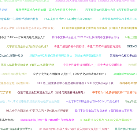
万能钥匙连接wifi？出现感叹号怎么解决
三国志幻想大陆鲁肃最强阵容推荐（三国志幻想大陆鲁肃阵容搭配
快捷键）
魔兽世界高地杂鱼群在哪（高地杂鱼群要多少钓鱼）
和平精英如何隐藏热力值（和平精英如何
盘意味着什么?比特币横盘的特点
PSG是什么币种?PSG币怎么样全面介绍
王者荣耀有哪些即将上线的皮肤
么送别人皮肤（和平精英怎么送别人皮肤衣服）
CF端游能刷捕食者之眼的角色有哪些（cf哪些人物可以刷捕
版打不开？AICoin官网网页版电脑版入口
狗狗币交易平台盘点,2021年可以买狗狗币交易平台排行
bt版三
）
元宇宙究竟是什么?如何抓住机遇?
奇亚币最新价格今日行情，奇亚币2025年最新官方消息
OKExC
hain生态币种盘点
消逝的光芒2烈酒保险箱密码是什么（消逝的光芒2隐藏结局）
近期有什么模拟养成
第五人格最新活动攻略（第五人格,最新活动）
中国允许发行虚拟币吗？_中国十大虚拟货币排名
狗狗币
到100元的可能性与挑战
金铲铲之战好友增援商店是什么（金铲铲之战邀请好友助力）
桌面闹钟windows
业是什么意思（问道后期）
SOL链上的主要去中心化交易所有哪些？SOL币交易所app下载
狗狗币每年增
量官方资料
创造与魔法鱼缸观赏鱼怎么弄（创造与魔法各种鱼用处）
中本聪为什么要发明比特币?比特币
新价格，PNUT松鼠币最新消息实时价格历史走势图
一文了解CINU是什么币种?CINU币怎么样?
诛仙手游
）
唯品会的东西怎么样?是正品吗？竟然比专柜还便宜
蜀门手游仙禽法宝加点攻略（蜀门仙禽法宝搭配）
零几率大吗?
Blur能涨到多少钱一枚？Blur币牛市价格预测
BTSE是什么交易所?BTSE交易所最新介绍
创造与魔法猫咪建筑设置图）
imToken教程 在导入助记词时,输入提示无效是什么原因?
星露谷物语海莉在