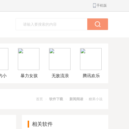
手机版
的小
暴力女孩
无敌流浪
腾讯欢乐
球大
模拟器汉
汉8无敌版
斗地主正
解版
化版
版
首页
软件下载
新闻阅读
糖果小说
>
>
>
相关软件