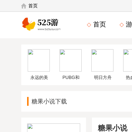
首页
首页
游
永远的美
PUBG和
明日方舟
热
味星球4破
平精英体
wikiapp
中
糖果小说下载
解版
验服
糖果小说