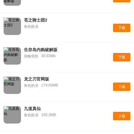
苍之骑士团2
角色扮演
下载
生存岛内购破解版
30.93Mb
策略塔防
下载
龙之刃官网版
179.69MB
角色扮演
下载
九道真仙
165.3MB
角色扮演
下载