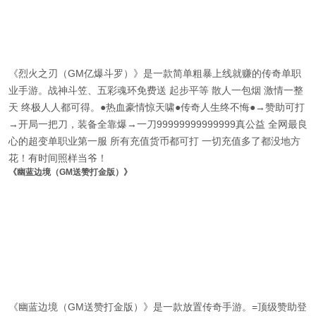
《烈火之刃（GM亿爆斗罗）》是一款简单粗暴上线就赚的传奇单职
业手游。战神斗笠、五彩魂环免费送 起步平等 散人一包烟 激情一整
天 终极人人都可得。●热血豪情惊天啸●传奇人生终不悔●→赞助可打
→开局一把刀，装备全靠爆→一刀99999999999999真公益 全网最良
心的超变单职业第一服 所有充值货币都可打 一切充值多了都没地方
花！有时间照样当爷！
《幽蓝边境（GM送赞打金版）》
《幽蓝边境（GM送赞打金版）》是一款放置传奇手游。=顶级赞助登