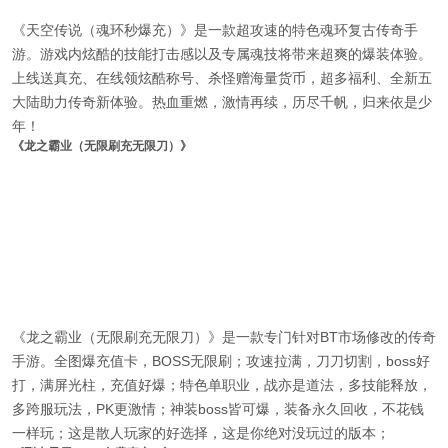
《天空传说（魂环秒爆充）》是一款超攻速的特色魂环复古传奇手
游。游戏内炫酷的技能打击感以及专属魂技将带来超爽的爆装体验。
上线送真充、在线领炫酷称号、杀怪赠海量货币，超多福利、全新五
大陆助力传奇新体验。热血重燃，激情再续，历尽千帆，归来依是少
年！
《龙之霸业（无限刷充无限刀）》
《龙之霸业（无限刷充无限刀）》是一款专门针对BT市场修改的传奇
手游。全图爆充值卡，BOSS无限刷；攻速拉满，刀刀切割，boss好
打，满屏光柱，充值好爆；特色单职业，战亦是道法，多技能释放，
多跨服玩法，PK更激情；神装boss皆可爆，装备永久回收，不花钱
一样玩；这是散人玩家的好选择，这是你绝对没玩过的版本；