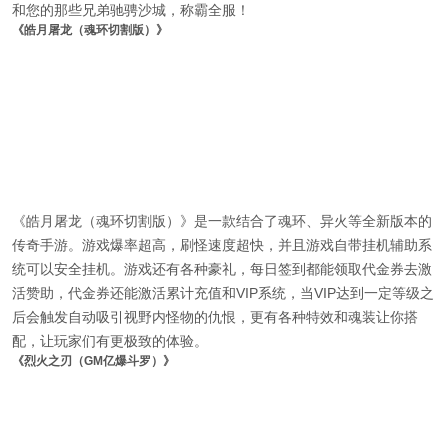
和您的那些兄弟驰骋沙城，称霸全服！
《皓月屠龙（魂环切割版）》
《皓月屠龙（魂环切割版）》是一款结合了魂环、异火等全新版本的
传奇手游。游戏爆率超高，刷怪速度超快，并且游戏自带挂机辅助系
统可以安全挂机。游戏还有各种豪礼，每日签到都能领取代金券去激
活赞助，代金券还能激活累计充值和VIP系统，当VIP达到一定等级之
后会触发自动吸引视野内怪物的仇恨，更有各种特效和魂装让你搭
配，让玩家们有更极致的体验。
《烈火之刃（GM亿爆斗罗）》