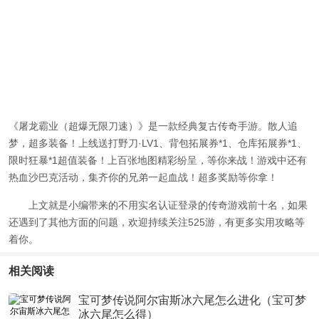
《屠龙霸业（超爆无限刀速）》是一款经典复古传奇手游。散人追
梦，超多装备！上线送打野刀·LV1、背包拓展券*1、仓库拓展券*1、
限时狂暴*1超值装备！上百张地图精彩纷呈，等你来战！游戏中还有
热血沙巴克活动，集齐你的兄弟一起血战！超多奖励等你拿！
上文就是小编带来的
不用实名认证登录的传奇游戏前十名
，如果
还遇到了其他方面的问题，欢迎持续关注525游，有更多实用攻略等
着你。
相关阅读
宝可梦传说阿尔宙斯冰六尾怎么进化（宝可梦
冰六尾怎么得）