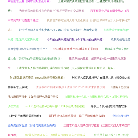
亲密度怎么看（阿尔宙斯怎么培养）
王者荣耀皮肤销量数据哪里看（王者皮肤累计销量排行
榜）
为什么我的欧易没有合约账户?欧易开通合约交易教程
和平精英丧尸岛在哪个地方（和
平精英丧尸地图去了哪里）
我的世界神奇宝贝大师球怎么获得（我的世界神奇宝贝大师球获得方
式）
波卡币今日人民币多少钱一枚？DOT今日价格实时汇率历史走势
有哪些送无限元宝gm
手游（送无限元宝的手游）
今年的仙侠手游热门版（今年最火的仙侠手游）
欧易充值地址是
什么意思?欧易充值地址怎么用?
ZKS币是什么币?ZKS币未来前景如何
梦幻诛仙手游宠物图
鉴大全（梦幻诛仙手游宠物怎么打技能加点）
重装系统的教程，超简单的u盘一键重装电脑系
统
王者荣耀五人排位时星耀可以和铂金排位吗（五人排位时星耀可以和铂金一起吗）
MySQL数据库安装（mysql数据库安装教程）
时空猎人疾风战神碎片在哪里兑换（时空猎人封
神装备怎么获得）
波场币2025能涨到多少？波场币2025-2030未来价格预测
c盘满了怎么清
理垃圾而不误删 ？如何清理电脑缓存垃圾
火币网杠杆什么鬼？火币杠杆怎么玩？火币杠杆倍数
调整方法
usdk币怎样获得?欧易平台USDK币获取详细教程
分享三个实用的思维导图软件
（3种好用的思维导图软件）
蜀门手游钛晶怎么获得（蜀门手游精魄怎么得）
创造与魔法咬
金白虎如何合成（创造与魔法破金白虎）
三国志幻想大陆蜀国阵容推荐（三国志幻想大陆蜀国阵
容推荐）
dnf装备找回要多久（dnf装备找回要多久才能完成）
什么是主网上线?主网上线意