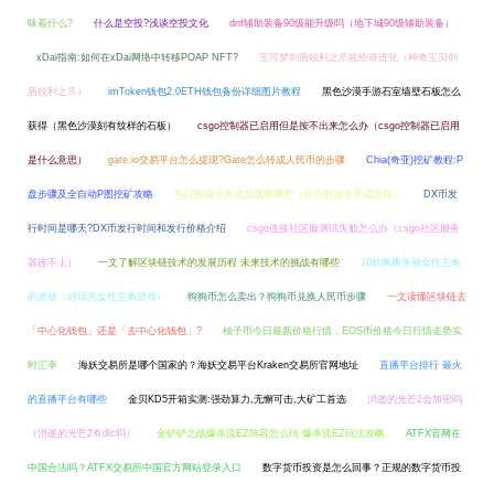
味着什么?
什么是空投?浅谈空投文化
dnf辅助装备90级能升级吗（地下城90级辅助装备）
xDai指南:如何在xDai网络中转移POAP NFT?
宝可梦剑盾锐利之爪能给谁进化（神奇宝贝剑
盾锐利之爪）
imToken钱包2.0ETH钱包备份详细图片教程
黑色沙漠手游石室墙壁石板怎么
获得（黑色沙漠刻有纹样的石板）
csgo控制器已启用但是按不出来怎么办（csgo控制器已启用
是什么意思）
gate.io交易平台怎么提现?Gate怎么转成人民币的步骤
Chia(奇亚)挖矿教程:P
盘步骤及全自动P图挖矿攻略
热门的抽卡养成游戏有哪些（良心的抽卡养成游戏）
DX币发
行时间是哪天?DX币发行时间和发行价格介绍
csgo连接社区服测试失败怎么办（csgo社区服务
器连不上）
一文了解区块链技术的发展历程 未来技术的挑战有哪些
10款飒爽美丽女性主角
的游戏（好玩的女性主角游戏）
狗狗币怎么卖出？狗狗币兑换人民币步骤
一文读懂区块链去
「中心化钱包」还是「去中心化钱包」?
柚子币今日最新价格行情，EOS币价格今日行情走势实
时汇率
海妖交易所是哪个国家的？海妖交易平台Kraken交易所官网地址
直播平台排行 最火
的直播平台有哪些
金贝KD5开箱实测:强劲算力,无懈可击,大矿工首选
消逝的光芒2会加密吗
（消逝的光芒2有dlc吗）
金铲铲之战爆杀流EZ阵容怎么玩 爆杀流EZ玩法攻略
ATFX官网在
中国合法吗？ATFX交易所中国官方网站登录入口
数字货币投资是怎么回事？正规的数字货币投