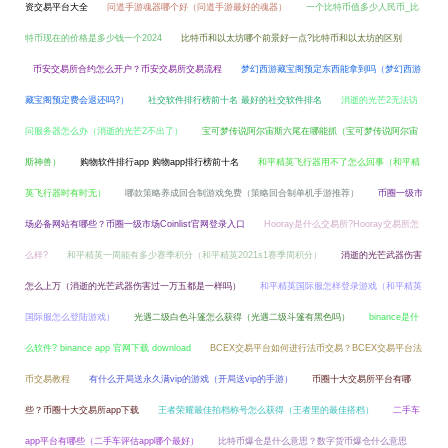
资交易平台大全
问道手游魂器哪个好（问道手游最好的魂器）
一个比特币值多少人民币_比
特币现在的价格是多少钱一个2024
比特币和以太坊哪个前景好一点?比特币和以太坊的区别
币安交易所合约怎么开户？币安交易所交易流程
梦幻西游藏宝阁预定东西能拿到吗（梦幻西游
藏宝阁预定费会退还吗?）
社交软件排行榜前十名 最好的社交软件排名
消逝的光芒2无法访
问服务器怎么办（消逝的光芒2不出了）
宝可梦传说阿尔宙斯六尾在哪能抓（宝可梦传说阿尔宙
斯神兽）
购物软件排行app 购物app排行榜前十名
和平精英飞行器用不了怎么回事（和平精
英飞行器时有时无）
哪款策略养成回合制游戏免费（策略回合制单机手游推荐）
币圈一级市
场必备网站有哪些？币圈一级市场Coinlist官网登录入口
Hooray是什么交易所?Hooray交易所怎
么样?
和平精英一周能有多少赛季积分（和平精英2021s1赛季周积分）
消逝的光芒武器伤害
怎么上万（消逝的光芒武器伤害过一万五都是一样吗）
和平精英国际服怎样登录游戏（和平精英
国际服怎么登陆游戏）
光遇二级白色斗篷怎么获得（光遇二级斗篷有黑色吗）
binance是什
么软件? binance app 官网下载 download
BCEX交易平台如何进行法币交易？BCEX交易平台法
币交易教程
有什么开局送永久满vip的游戏（开局送vip的手游）
币圈十大交易所平台有哪
些？币圈十大交易所app下载
王者荣耀最佳拍档称号怎么获得（王者里的最佳搭档）
二手车
app平台有哪些（二手车评估app哪个最好）
比特币爆仓是什么意思？数字货币爆仓什么意思