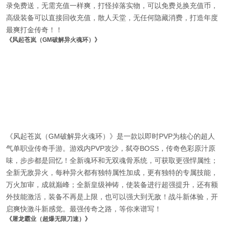
录免费送，无需充值一样爽，打怪掉落实物，可以免费兑换充值币，
高级装备可以直接回收充值，散人天堂，无任何隐藏消费，打造年度
最爽打金传奇！！
《风起苍岚（GM破解异火魂环）》
《风起苍岚（GM破解异火魂环）》是一款以即时PVP为核心的超人
气单职业传奇手游。游戏内PVP攻沙，弑夺BOSS，传奇色彩原汁原
味，步步都是回忆！全新魂环和无双魂骨系统，可获取更强悍属性；
全新无敌异火，每种异火都有独特属性加成，更有独特的专属技能，
万火加审，成就巅峰；全新皇级神铸，使装备进行超强提升，还有额
外技能激活，装备不再是上限，也可以强大到无敌！战斗新体验，开
启爽快激斗新感觉。最强传奇之路，等你来谱写！
《屠龙霸业（超爆无限刀速）》