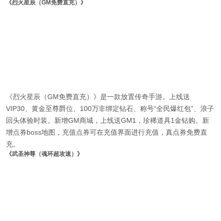
《烈火星辰（GM免费直充）》
《烈火星辰（GM免费直充）》是一款放置传奇手游。上线送
VIP30、黄金至尊爵位、100万非绑定钻石、称号“全民爆红包”、浪子
回头体验时装。新增GM商城，上线送GM1，珍稀道具1金钻购。新
增点券boss地图，充值点券可在充值界面进行充值，真点券免费直
充。
《武圣神尊（魂环超攻速）》