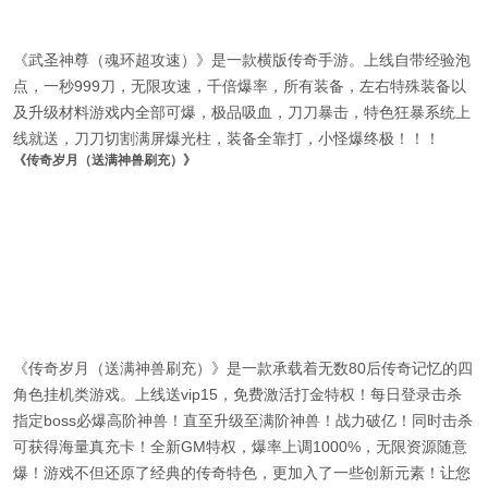
《武圣神尊（魂环超攻速）》是一款横版传奇手游。上线自带经验泡
点，一秒999刀，无限攻速，千倍爆率，所有装备，左右特殊装备以
及升级材料游戏内全部可爆，极品吸血，刀刀暴击，特色狂暴系统上
线就送，刀刀切割满屏爆光柱，装备全靠打，小怪爆终极！！！
《传奇岁月（送满神兽刷充）》
《传奇岁月（送满神兽刷充）》是一款承载着无数80后传奇记忆的四
角色挂机类游戏。上线送vip15，免费激活打金特权！每日登录击杀
指定boss必爆高阶神兽！直至升级至满阶神兽！战力破亿！同时击杀
可获得海量真充卡！全新GM特权，爆率上调1000%，无限资源随意
爆！游戏不但还原了经典的传奇特色，更加入了一些创新元素！让您