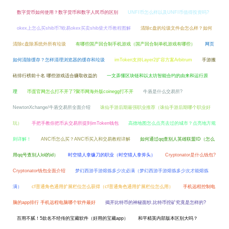
数字货币如何使用？数字货币和数字人民币的区别
UNFI币怎么样以及UNFI币值得投资吗?
okex上怎么买shib币?欧易okex买卖shib柴犬币教程图解
清除c盘的垃圾文件会怎么样？如何
清除c盘除系统外所有垃圾
有哪些国产回合制手机游戏（国产回合制单机游戏有哪些）
网页
如何清除缓存？怎样清理浏览器的缓存和垃圾
imToken支持Layer2扩容方案Arbitrum
手游搬
砖排行榜前十名 哪些游戏适合赚取收益的
一文弄懂区块链和以太坊智能合约的由来和运行原
理
币蛋官网怎么打不开了?聚币网海外版coinegg打不开
牛盾是什么交易所?
NewtonXchange/牛盾交易所全面介绍
诛仙手游后期最强职业推荐（诛仙手游后期哪个职业好
玩）
手把手教你把币从交易所提到imToken钱包
高德地图怎么点亮去过的城市？点亮地方规
则详解！
ANC币怎么买？ANC币买入和交易教程详解
如何通过qq查别人英雄联盟ID（怎么
用qq号查别人lol的id）
时空猎人拿镰刀的职业（时空猎人拿斧头）
Cryptonator是什么钱包?
Cryptonator钱包全面介绍
梦幻西游手游熔炼多少次必满（梦幻西游手游熔炼多少次才能熔炼
满）
cf普通角色通用扩展栏位怎么获得（cf普通角色通用扩展栏位怎么用）
手机远程控制电
脑的app排行 手机远程电脑哪个软件最好
揭开比特币的神秘面纱,比特币挖矿究竟是怎样的?
百用不腻！5款名不经传的宝藏软件（好用的宝藏app）
和平精英内部版本区别大吗？