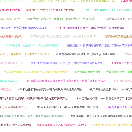
略网游（有趣的卡牌）
Gate.io交易平台怎么注册新帐号？Gate.io官方登录网页版国内地址分享
火币钱包
词及导出私钥教程
RPL是什么币种？RPL币前景和价值介绍
IRIS是什么币种?IRIS币未来前景和价值如何
测出未来的走势吗？
问道手游全力和三力一敏哪个好（问道手游玩全力还是3力）
lol语音素材在哪里（英
id怎么改（王者荣耀单字id改空白名复制）
有没有好玩的传奇手游推荐（好玩的传奇类手游哪个最好玩）
花钱的三国卡牌游戏）
QQ飞车手游A车晶钻星爵怎么获得（qq飞车手游钻石a车）
有哪些好玩的宠物养成
）
GDR概念是什么意思?GDR概念股票有哪些?
币圈看虚拟币行情的网站有哪些？虚拟币交易app软件下
么办（王者荣耀被认证为未成年会怎么样）
外媒总结2023年CPU排行榜（2023cpu性能天梯图）
方舟生
档 手机版存档方法）
梦幻西游手游化灵露有什么用（梦幻西游手游华灵露值多少钱）
王者荣耀人气值
AVE交易所app下载安卓优点特色，AVE交易所官网地址
王者荣耀怎么玩米莱狄（王者荣耀玩米莱狄的主
l的windows版）
和平精英人物离屏幕太近怎么设置（和平精英人物离手机太近怎么调）
梦幻西游乾坤
5开玩法）
c2c和快捷买币会收到黑款吗 如何识别和规避黑款风险
cf机甲撕裂者怎么获得永久（csol机
不朽传奇宝石怎么获得（暗黑破坏神不朽传奇宝石获得历史）
okex官网如何打开？okex网页登录不了了【已
得（dnf手游韩服出了吗）
F2Pool鱼池还能挖吗？F2Pool-全球领先的比特币矿池
火币网怎么提现人民币
国圣光迪莫怎么超进化（洛克王国圣光迪莫超进化皇家）
魔兽世界怀旧服怎么下载（魔兽世界怀旧服怎么下载
么是元宇宙 元宇宙详细介绍
欧易不实名可以交易吗?欧易衍生工具介绍
科普:以太坊智能合约,以及大部分To