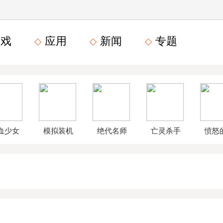
戏
应用
新闻
专题
血少女
模拟装机
绝代名师
亡灵杀手
愤怒
文数字
公司破解
无限曲玉
鸟星
版
版
版
战2破