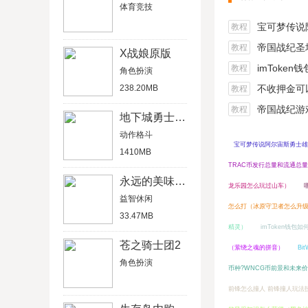
体育竞技
宝可梦传说阿尔宙
教程
帝国战纪圣坛
教程
X战娘原版
imToken
教程
角色扮演
238.20MB
不收押金可以在家做的
教程
帝国战纪游戏船
教程
地下城勇士官网版
动作格斗
宝可梦传说阿尔宙斯勇士雄
1410MB
TRAC币发行总量和流通总
永远的美味星球4破解版
龙乐园怎么玩过山车）
益智休闲
怎么打（冰原守卫者怎么升
33.47MB
精灵）
imToken钱包
苍之骑士团2
（萦绕之魂的拼音）
Bi
角色扮演
币种?WNCG币前景和未来
前锋怎么撞人 前锋撞人玩法