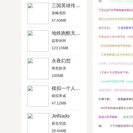
用）
有哪些趣味卡牌策
三国英雄传单机版
了怎么办?火币钱包备份助记
策略塔防
顾以太坊的历史价格可以预
47.60MB
色语音包）
王者荣耀单字
地铁跑酷无限金币版
不氪金的三国卡牌手游（不
益智休闲
（好玩的宠物养成手机游戏
123.15MB
王者荣耀被认定为未成年怎
永夜幻想
么存档（方舟生存进化怎么存
角色扮演
（王者人气点赞业务下单）
100MB
mysql安装教程详解（mysq
模拟一个人一生
每周几举行（梦幻西游乾坤盘
模拟养成
打哪个图）
暗黑破坏神
47.12MB
dnf手游韩服深渊票怎么获
JetNado
提现人民币教程
洛克王
射击空战
端）
十个问题告诉你什
28.44MB