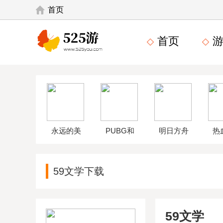
首页
首页
游
永远的美
PUBG和
明日方舟
热
味星球4破
平精英体
wikiapp
中
59文学下载
解版
验服
59文学