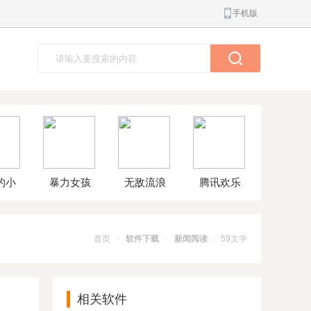
手机版
的小
暴力女孩
无敌流浪
腾讯欢乐
球大
模拟器汉
汉8无敌版
斗地主正
解版
化版
版
首页
软件下载
新闻阅读
59文学
>
>
>
相关软件