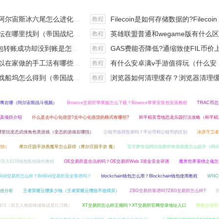
斯冰六尾怎么进化（宝可梦冰六尾怎么得）
Filecoin是如何存储数据的?Filecoin的价值体现和未来前景分析
教程
在哪里找到（帝国战纪游戏攻略）
英雄联盟普通和wegame版有什么区别（英雄联盟wegame版和英雄联盟）
教程
钱包转账成功却没到账是怎么回事?
GAS费能否降低?通缩致使FIL币价上涨,近看1000
教程
手工活有哪些？四个可以操作的小项目真是可靠
有什么安卓满v手游值得玩（什么安卓手游好玩）
教程
坞怎么得到（帝国战纪战役攻略）
浏览器如何清理缓存？浏览器清理缓存快捷
教程
鹰在哪（阿尔宙斯战斗视频）
Binance交易所苹果版怎么下载？Binance苹果安装包安装教程
TRAC币
量及项目介绍
什么是去中心化借贷?去中心化借贷的模式有哪些?
和平精英雪地恐龙乐园打法攻略（和平精
哪里玩变态武侠角色类游戏（变态的游戏在哪找）
公链币值得投资吗？平台币和公链币的区别
冰原守卫者
级快）
摩尔庄园手游愚魔草怎么获得（摩尔庄园手游 魔）
宝可梦传说阿尔宙斯伊布亲密度怎么提升（阿
如何导入EOS钱包私钥操作教程
OE交易所是合法的吗？OE交易所Web 3资金安全评测
魔兽世界萦绕之魂怎
tWell交易所怎么样？BitWell交易所安全靠谱吗？
blockchain钱包怎么用？Blockchain钱包使用教程
WN
价值分析
王者荣耀云缨多少钱（王者荣耀云缨值不值得买）
ZBG交易所靠谱吗?ZBG交易所怎么样?
技巧（第五人格前锋撞救还是扛刀救）
XT交易所怎么样正规吗？XT交易所官网登录地址入口
黑色沙漠手