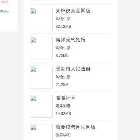
么点伤害
来杯奶茶官网版
盗能追回
购物生活
32.12MB
海洋天气预报
购物生活
3.75Mb
巢湖市人民政府
购物生活
21.25M
呱呱社区
娱乐影音
14.32MB
我要模考网官网版
教育学习