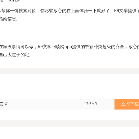
以帮你一键搜索到位，你尽管放心的在上面体验一下就好了，59文学提供
指南信息;
在家没事情可以做，59文学阅读网app提供的书籍种类超级的齐全，放心
自己太过于的宅;
 安卓
立即下载
17.5MB