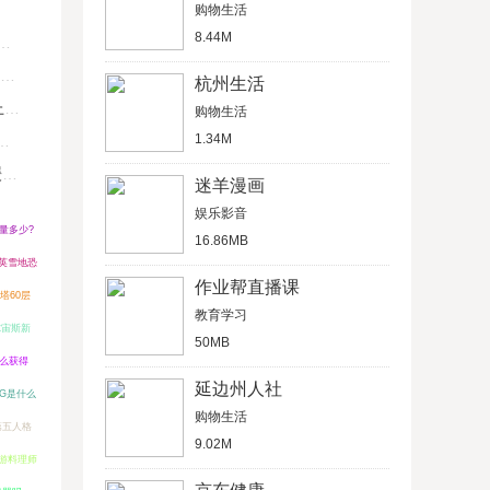
购物生活
8.44M
杭州生活
U
购物生活
1.34M
键
迷羊漫画
娱乐影音
总量多少?
16.86MB
英雪地恐
作业帮直播课
塔60层
教育学习
尔宙斯新
50MB
么获得
延边州人社
CG是什么
购物生活
第五人格
9.02M
游料理师