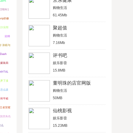
京东健康
武器吗
购物生活
2明年1
61.45Mb
ip的修
聚超值
阿尔宙斯
购物生活
比特
7.16Mb
好 孙权与
Dash
评书吧
娱乐影音
纪紫装四
15.8MB
i中TVL
么开了没
董明珠的店官网版
器怎么设
购物生活
50MB
和平精
王者荣耀
仙桃影视
国类角色
娱乐影音
15.23MB
怎么