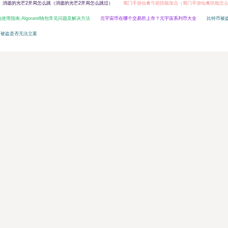
消逝的光芒2开局怎么跳（消逝的光芒2开局怎么跳过）
蜀门手游仙禽弓箭技能加点（蜀门手游仙禽技能怎
钱包使用指南,Algorand钱包常见问题及解决方法
元宇宙币在哪个交易所上市？元宇宙系列币大全
比特币被
币被盗是否无法立案