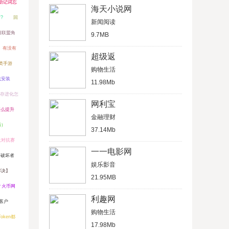
助记词忘
海天小说网
?
回
新闻阅读
雄联盟角
9.7MB
有没有
超级返
类手游
购物生活
载安装
11.98Mb
存进化怎
网利宝
怎么提升
金融理财
播）
37.14Mb
盘对抗赛
一一电影网
甲破坏者
娱乐影音
解决】
21.95MB
？火币网
利趣网
客户
购物生活
ken都
17.98Mb