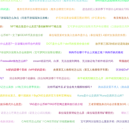
沙漠料理从零到道人）
魔兽世界装备怎么幻化2023（魔兽世界幻化装饰品）
dnf95级武器能继承到100级
100武器）
魔兽世界烬丝布哪里刷最快（魔兽去哪里打烬丝布）
进击的巨人第四季下半部什么时候出?202
手游福瑞怎么加点（问道手游福瑞加点攻略）
炉石传说黄金猿藏宝图好用吗（炉石黄金包）
有没有送永久v
游）
NFT概念股是什么意思?通俗解释NFT概念股
宝可梦传说阿尔宙斯月亮伊布在哪抓（口袋妖怪日月
什么币种?一文了解GEAR币及价值分析
泰拉瑞亚派对女孩入住条件是什么（泰拉瑞亚1.4派对女孩卖的东西）
约是什么意思?一文读懂比特币合约类型
DOT是什么币？dot币的投资价值分析
放开那三国2孙权好还是陆逊
梦传说阿尔宙斯头目会刷新吗（宝可梦阿尔宙斯在哪抓）
狗狗币在哪个平台上买最正规？狗狗币购买教程
 Freewallet钱包怎么样?
steam错误代码、白屏、无法连接到网络、无法验证电子邮件错误代码
帝国战
）
lol奶妈是哪个英雄（lol中奶妈是谁）
炎黄第五人格祭祀怎么玩（第五人格黄祭开车图）
区块链DeF
与?
回合制网游哪个能赚钱（回合制网游哪个平民适合玩）
和平精英陀螺仪怎么开（和平精英陀螺仪怎
印记怎么装扮（cf枪王排位赛季奖励）
比特币减半后,矿业会有大规模转移吗？
路由器设置不求人（路由
E交易所排名第几，哪个国家的？BigONE交易所官方资料官网地址
Kuna是什么交易所?Kuna交易所怎么样?
英娱乐模式什么意思）
YAG是什么币种?YAG币官网总量和发行价介绍
王者荣耀隐身访问会访客量加1吗（
诺亚之心芒果怎么获得（诺亚之心试玩视频）
泰拉瑞亚夜明锭怎么弄（泰拉瑞亚夜明矿哪里挖）
哪款三
角色扮演游戏）
CAKE币怎么挖矿？CAKE币挖矿详细图解教程
宝可梦阿尔宙斯怎么重新开档（阿尔宙斯