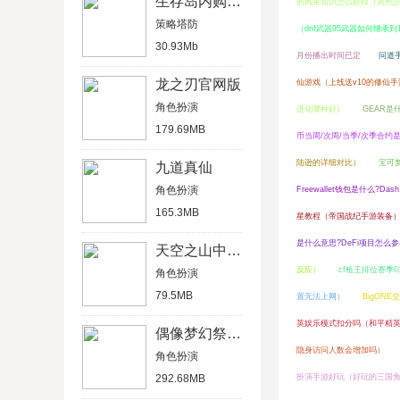
生存岛内购破解版
的风采知识怎么获得（黑色
策略塔防
（dnf武器95武器如何继承到
30.93Mb
月份播出时间已定
问道
龙之刃官网版
仙游戏（上线送v10的修仙手
角色扮演
进化哪种好）
GEAR是
179.69MB
币当周/次周/当季/次季合
陆逊的详细对比）
宝可
九道真仙
角色扮演
Freewallet钱包是什么?Dash
165.3MB
星教程（帝国战纪手游装备
是什么意思?DeFi项目怎么参
天空之山中文破解版
反应）
cf枪王排位赛季
角色扮演
79.5MB
置无法上网）
BigON
英娱乐模式扣分吗（和平精
偶像梦幻祭2官方版
隐身访问人数会增加吗）
角色扮演
292.68MB
扮演手游好玩（好玩的三国