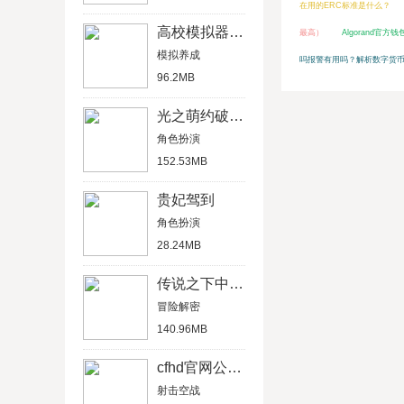
在用的ERC标准是什么？
高校模拟器中文版
最高）
Algorand官方
模拟养成
吗报警有用吗？解析数字货
96.2MB
光之萌约破解版
角色扮演
152.53MB
贵妃驾到
角色扮演
28.24MB
传说之下中文汉化版
冒险解密
140.96MB
cfhd官网公测版
射击空战