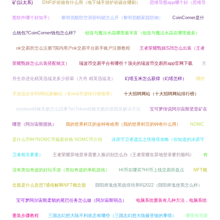
矿(以太系)
DNF炉岩核有什么用（地下城手游炉岩碳在哪刷）
思维导图app哪个好（思维导
图软件哪个好知乎）
黎明觉醒防空洞密码锁怎么开（黎明觉醒家园防御）
CoinCorner是什
么钱包?CoinCorner钱包怎么样?
创造与魔法水晶哪里最丰富（创造与魔法水晶在哪里最多）
ok交易所怎么注册?国内用户ok交易平台新手账户注册教程
王者荣耀甄姬S26怎么出装（王者
荣耀甄姬怎么出装搭配铭文）
瑞波币交易平台有哪些？顶尖的瑞波币交易所app官网下载
方
舟生存进化精英迅猛龙多少箭晕（方舟 精英迅猛龙）
幻塔玉米怎么获得（幻塔怎样）
哪些
手游适合非RMB玩家畅玩（非rmb手游排行榜推荐）
十大招聘网站（十大招聘网站排行榜）
imtoken转账失败怎么回事?imToken转账失败的原因及解决方法
宝可梦传说阿尔宙斯坚坚矿在
哪里（阿尔宙斯固执）
我的世界村庄的金钟有啥用（我的世界村庄的钟有什么用）
NOMC
是什么币种?NOMC币最新价格 NOMC币介绍
冰原守卫者遗忘之塔推塔攻略（你知道的冰原守
卫者相关要素）
王者荣耀异地登录需要人脸识别怎么办（王者荣耀在异地登录要扫脸吗）
有
没有类似奇迹的好玩手游（类似奇迹的单机游戏）
HI币在哪买?HI币上线交易所盘点
NFT概
念股是什么意思?通俗解释NFT概念股
阴阳师鬼使黑值得培养吗2022（阴阳师鬼使黑怎么样）
宝可梦阿尔宙斯柔韧的尾巴任务怎么做（阿尔宙斯弱点）
电脑系统重装有几种方法，电脑系统
重装步骤教程
三国志幻想大陆不利状态有哪些（三国志幻想大陆最苦恼的事情）
哪里有无限