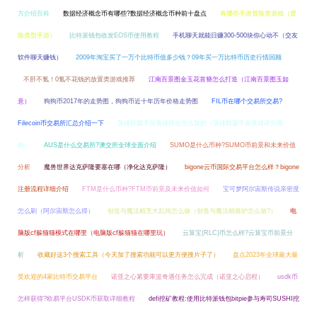
方介绍百科
数据经济概念币有哪些?数据经济概念币种前十盘点
有哪些手游冒险类游戏（冒
险类型手游）
比特派钱包收发EOS币使用教程
手机聊天就能日赚300-500块你心动不（交友
软件聊天赚钱）
2009年淘宝买了一万个比特币值多少钱？09年买一万比特币历史行情回顾
不肝不氪！0氪不花钱的放置类游戏推荐
江南百景图金玉花首簪怎么打造（江南百景图玉如
意）
狗狗币2017年的走势图，狗狗币近十年历年价格走势图
FIL币在哪个交易所交易?
Filecoin币交易所汇总介绍一下
英雄联盟手游英雄评分怎么算的（英雄联盟手游英雄评分规
则）
AUS是什么交易所?澳交所全球全面介绍
SUMO是什么币种?SUMO币前景和未来价值
分析
魔兽世界达克萨隆要塞在哪（净化达克萨隆）
bigone云币国际交易平台怎么样？bigone
注册流程详细介绍
FTM是什么币种?FTM币前景及未来价值如何
宝可梦阿尔宙斯传说亲密度
怎么刷（阿尔宙斯怎么得）
创造与魔法精烹大乱炖怎么做（创造与魔法精炼炉怎么做?）
电
脑版cf躲猫猫模式在哪里（电脑版cf躲猫猫在哪里玩）
云算宝(RLC)币怎么样?云算宝币前景分
析
收藏好这3个搜索工具（今天加了搜索功能可以更方便搜片子了）
盘点2023年全球最大最
受欢迎的4家比特币交易平台
诺亚之心紧要果篮奇遇任务怎么完成（诺亚之心启程）
usdk币
怎样获得?欧易平台USDK币获取详细教程
defi挖矿教程:使用比特派钱包bitpie参与寿司SUSHI挖