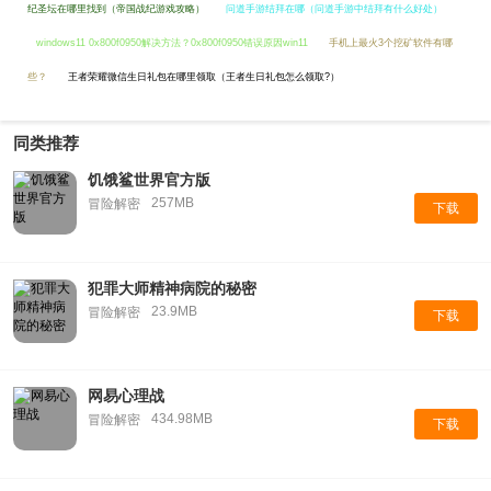
纪圣坛在哪里找到（帝国战纪游戏攻略）
问道手游结拜在哪（问道手游中结拜有什么好处）
windows11 0x800f0950解决方法？0x800f0950错误原因win11
手机上最火3个挖矿软件有哪
些？
王者荣耀微信生日礼包在哪里领取（王者生日礼包怎么领取?）
同类推荐
饥饿鲨世界官方版
257MB
冒险解密
下载
犯罪大师精神病院的秘密
23.9MB
冒险解密
下载
网易心理战
434.98MB
冒险解密
下载