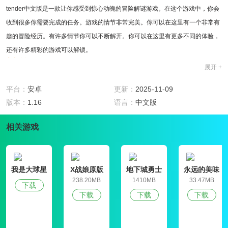
tender中文版是一款让你感受到惊心动魄的冒险解谜游戏。在这个游戏中，你会
收到很多你需要完成的任务。游戏的情节非常完美。你可以在这里有一个非常有
趣的冒险经历。有许多情节你可以不断解开。你可以在这里有更多不同的体验，
还有许多精彩的游戏可以解锁。
官方介绍
展开 +
Tender游戏是一款非常惊悚的探索解密类游戏，在这里我们将走进这个故事当
中，一对登山的夫妻突然一起的消失，而根据警察的调查，这里唯一有嫌疑的人
平台：
安卓
更新：
2025-11-09
就是居住在这里的，根据慢慢的搜索，却没有发现任何可疑的地方，因此玩家需
版本：
1.16
语言：
中文版
要扮演这个人，而这座山间当中屋子只有你一个人居住，需要伴随着剧情的发展
相关游戏
而最终改变结局。
游戏斯特
1.这里有很多很多精彩的挑战。你可以加入，游戏非常丰富。
2.一个非常自由的游戏，你可以有各种不同的冒险方式，并且喝太多怪异的东西;
我是大球星
X战娘原版
地下城勇士
永远的美味
3.你应该用你的智慧来完成这里的各种挑战，并继续承担更多的风险。
官网版
星球4破解版
238.20MB
1410MB
33.47MB
下载
游戏亮点
下载
下载
下载
1.整个场景非常奇怪，有各种各样的情节要探索。
2、内容相当丰富，游戏中会有新的挑战和游戏等着你去玩;
3.解锁更多区域，体验更多刺激的冒险，并在游戏中完成各种食物的烹饪。