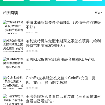
4.困难在继续增加，需要应对的挑战也在不断丰富。这场游戏会更加紧张。
精选评测
相关阅读
更多>
tender手游中文汉化版安卓app拥有各种扑朔迷离的故事不断展开，随着一系列
手游诛仙羽翅要多少钱能出（诛仙手游羽翅好
谜题的出现，你需要在场景里面收集大量的线索，在你不断地分析推断之下找出
不好）
正确的答案，从而成功完成各种任务挑战，喜欢的朋友快来体验吧。
2025-11-09
哈利波特魔法觉醒韦斯莱之家怎么获得（哈利
波特韦斯莱家权利好大）
2025-11-08
金贝KD2拆机实测:家用静音炫彩KDA矿机
2025-11-10
CoinEx交易所怎么充值？CoinEx充值、提
现、充币、提币图文教程
2025-11-09
王者荣耀怎么查看自己看过谁（王者荣耀如何
查看自己看过谁）