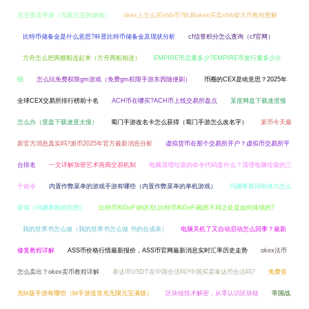
元宝变态手游（无限元宝的游戏）
okex上怎么买shib币?欧易okex买卖shib柴犬币教程图解
比特币储备金是什么意思?科普比特币储备金及现状分析
cf信誉积分怎么查询（cf官网）
方舟怎么把两艘船连起来（方舟两船相连）
EMPIRE币总量多少?EMPIRE币发行量多少介
绍
怎么玩免费权限gm游戏（免费gm权限手游东西随便刷）
币圈的CEX是啥意思？2025年
全球CEX交易所排行榜前十名
ACH币在哪买?ACH币上线交易所盘点
某度网盘下载速度慢
怎么办（度盘下载速度太慢）
蜀门手游改名卡怎么获得（蜀门手游怎么改名字）
派币今天最
新官方消息真实吗?派币2025年官方最新消息分析
虚拟货币在那个交易所开户？虚拟币交易所平
台排名
一文详解加密艺术画廊交易机制
电脑清理垃圾的命令代码是什么？清理电脑垃圾的三
个命令
内置作弊菜单的游戏手游有哪些（内置作弊菜单的单机游戏）
玛娜希斯回响体力怎么
获得（玛娜希斯的回想）
比特币和DeFi的区别,比特币和DeFi截然不同之处是如何体现的?
我的世界书怎么做（我的世界书怎么做 书的合成表）
电脑关机了又自动启动怎么回事？最新
修复教程详解
ASS币价格行情最新报价，ASS币官网最新消息实时汇率历史走势
okex法币
怎么卖出？okex卖币教程详解
泰达币USDT在中国合法吗?中国买卖泰达币合法吗?
免费首
充bt版手游有哪些（bt手游送首充无限元宝满级）
区块链技术解密，从零认识区块链
帝国战