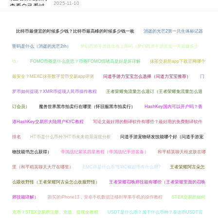
2025-11-10
比特币最便宜的时候多少钱？比特币最高峰的时候多少钱一枚
消逝的光芒2第一只生体标记器
密码是什么（消逝的光芒2rh）
梦幻西游手游抓鬼有上限吗（梦幻西游手游抓鬼一天能赚多少
钱）
FOMO币圈是什么意思？币圈FOMO情绪高是好是坏详解
抹茶交易所app下载官网哪个
最安全？MEXC抹茶数字货币交易app评测
问道手游力宝宝怎么选择（问道力宝宝推荐）
门
罗币如何提现？XMR币提现人民币操作教程
王者荣耀免流量怎么退订（王者荣耀免流量怎么退
订会员）
魔兽世界黑市拍卖行在哪里（怀旧服黑市拍卖行）
HashKey国内可以开户吗？香
港HashKey交易所大陆用户KYC教程
写论文最好用的翻译软件有哪些？最好用的免费翻译软件
排名
HT币是什么币种?HT币未来前景深度分析
问道手游宠物研发技能哪个好（问道手游宠
物技能书怎么获得）
帝国战纪紫装四星教程（帝国战纪手游装备）
和平精英聊天框皮肤在哪
里（和平精英聊天大厅在哪里）
EMC币是什么币?EMC崛起币有什么用?
王者荣耀阿古朵怎
么吸收野怪（王者荣耀阿古朵怎么收服野怪）
王者荣耀召唤师技能有哪些（王者荣耀里面的召唤
师技能详解）
新买的iPhone13，安卓手机数据迁移到苹果手机的操作教程
STEX交易所如何
充币？STEX交易所注册、充值、提现全教程
USDT是什么币？属于什么币种？泰达币USDT官