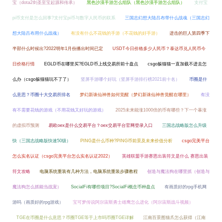
宝（dota2剑圣至宝起源和传承）
黑色沙漠手游怎么组队（黑色沙漠手游怎么组队）
支付宝
pi币支付是怎么回事?支付宝pi币与数字人民币的联系
三国志幻想大陆吕布带什么战魂（三国志幻
想大陆吕布用什么战魂）
有没有什么不花钱的手游（不花钱的好手游）
进击的巨人第四季下
半部什么时候出?2022明年1月份播出时间已定
USDT今日价格多少人民币？泰达币兑人民币今
日价格行情
EGLD币在哪里买?EGLD币上线交易所前十盘点
csgo躲猫猫一直加载不进去怎
么办（csgo躲猫猫玩不了了）
竖屏手游哪个好玩（竖屏手游排行榜2021前十名）
币圈是什
么意思？币圈十大交易所排名
梦幻新诛仙神兽如何觉醒（梦幻新诛仙神兽觉醒在哪里）
有没
有不需要花钱的游戏（不用花钱又好玩的游戏）
2025未来能涨1000倍的币有哪些？下一个暴涨
的虚拟币预测
易欧oex是什么交易平台？oex交易平台官网登录入口
三国志战略版怎么升级
快（三国志战略版快速50级）
PING是什么币种?PING币前景及未来价值分析
csgo完美平台
怎么实名认证（csgo完美平台怎么实名认证2022）
英雄联盟手游赛恩出装符文是什么 赛恩出装
符文攻略
电脑系统重装有几种方法，电脑系统重装步骤教程
创造与魔法狗在哪里抓（创造与
魔法狗怎么抓能当战宠）
SocialFi有哪些项目?SocialFi概念币种盘点
有画质好的rpg手机网
游吗（画质好的rpg游戏）
宝可梦传说阿尔宙斯勇士雄鹰怎么进化（阿尔宙斯战斗视频）
TGE在币圈是什么意思？币圈TGE等于上市吗币圈TGE详解
江南百景图猫爪怎么获得（江南