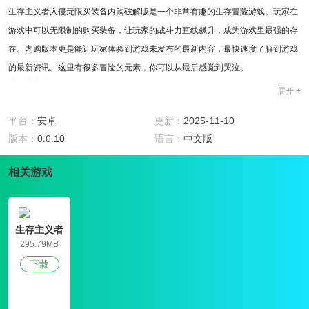
生存主义者入侵无限买装备内购破解版是一个非常有趣的生存冒险游戏。玩家在
游戏中可以无限制的购买装备，让玩家的战斗力直线飙升，成为游戏里最强的存
在。内购版本更是能让玩家体验到游戏未发布的最新内容，最快速度了解到游戏
的最新资讯。这里有很多冒险的元素，你可以从最后感觉到哭泣。
破解内容说明
展开 +
1、玩家在游戏中可以无限制的购买装备，让玩家的战斗力直线飙升，成为游戏
里最强的存在。
平台：
安卓
更新：
2025-11-10
2、内购版本更是能让玩家体验到游戏未发布的最新内容，最快速度了解到游戏
版本：
0.0.10
语言：
中文版
的最新资讯。
游戏特色
相关游戏
1、生存主义者入侵无限买装备内购破解版是一款新rpg元素融合生存和冒险游
戏，新颖体验;
2、有趣的挑战，在不同的场景中尝试不同的玩法;
生存主义者
3、你将被安置在一个岛上，靠自己的能力生活;
入侵破解版
295.79MB
4、丰富的挑战游戏，许多特殊的生存感受给你不同的乐趣;
下载
玩法攻略
1、生存主义者入侵无限买装备内购破解版整体难度不大，操作简单快捷;
2、丰富的资源正等着你来获取，灵活的视角可以自由切换;