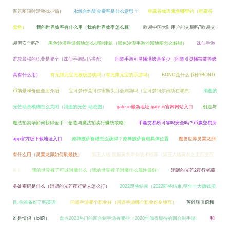
百景图限时活动找小猫）
永续合约资金费率是什么意思？
星露谷物语鬼鱼哪里钓（星露谷
鬼鱼）
我的世界效率有什么用（我的世界效率怎么算）
欧易中国大陆用户能交易吗?欧易交
易所安全吗?
黑色沙漠手游领地怎么拆除建筑（黑色沙漠手游沙漠地图怎么解锁）
诛仙手游
群攻最强的职业是哪个（诛仙手游队伍搭配）
问道手游引灵幡满级是多少（问道引灵幡技能等级
高有什么用）
有无限元宝无敌版游戏吗（有无限元宝的手游吗）
BOND是什么币种?BOND
币前景和价值全面介绍
宝可梦传说阿尔宙斯头目会刷新吗（宝可梦阿尔宙斯在哪抓）
消逝的
光芒动态模糊怎么关闭（消逝的光芒 动态图）
gate.io最新地址,gate.io官网网站入口
创造与
魔法拍卖场如何获得金币（创造与魔法拍卖行赚钱攻略）
币赢交易所可靠吗安全吗？币赢交易所
app官方版下载地址入口
原神披萨食谱怎么获得？原神披萨食谱具体位置
魔兽世界灵翼龙卵
有什么用（灵翼龙卵如何刷最快）
第五人格 国服黄衣牵制战术推荐（第五人格黄衣之主百度百
科）
我的世界裤子可以附魔什么（我的世界裤子附魔什么属性最好）
消逝的光芒2夜行者藏
身处密码是什么（消逝的光芒夜行猎人怎么打）
2022即将结束（2022即将结束,明年十大赚钱项
目,你准备好了吗英语）
问道手游哪个职业好（问道手游哪个职业好杀地宫）
英雄联盟蔚和
谁是情侣（lol蔚）
盘点2023热门的回合制手游有哪些（2020年值得期待的回合制手游）
和