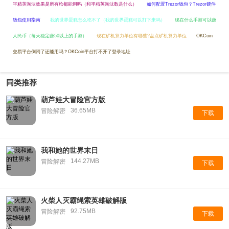
平精英淘汰效果是所有枪都能用吗（和平精英淘汰数是什么）
如何配置Trezor钱包？Trezor硬件
钱包使用指南
我的世界蛋糕怎么吃不了（我的世界蛋糕可以打下来吗）
现在什么手游可以赚
人民币（每天稳定赚50以上的手游）
现在矿机算力单位有哪些?盘点矿机算力单位
OKCoin
交易平台倒闭了还能用吗？OKCoin平台打不开了登录地址
同类推荐
葫芦娃大冒险官方版
36.65MB
冒险解密
下载
我和她的世界末日
144.27MB
冒险解密
下载
火柴人灭霸绳索英雄破解版
92.75MB
冒险解密
下载