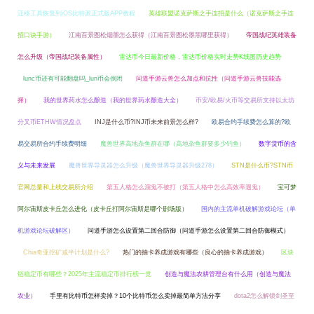
迁移工具恢复到iOS比特派正式版APP教程
英雄联盟诺克萨斯之手连招是什么（诺克萨斯之手连
招口诀手游）
江南百景图松烟墨怎么获得（江南百景图松墨黑哪里获得）
帝国战纪英雄装备
怎么升级（帝国战纪装备属性）
雷达币今日最新价格，雷达币价格实时走势K线图历史趋势
lunc币还有可能翻盘吗_lun币会倒闭
问道手游云兽怎么加点和抗性（问道手游云兽技能选
择）
我的世界药水怎么酿造（我的世界药水酿造大全）
币安/欧易/火币等交易所支持以太坊
分叉币ETHW情况盘点
INJ是什么币?INJ币未来前景怎么样?
欧易合约手续费怎么算的?欧
易交易所合约手续费明细
魔兽世界高地杂鱼群在哪（高地杂鱼群要多少钓鱼）
数字货币的含
义与未来发展
魔兽世界导灵器怎么升级（魔兽世界导灵器升级278）
STN是什么币?STN币
官网总量和上线交易所介绍
第五人格怎么溜鬼不被打（第五人格中怎么高效率遛鬼）
宝可梦
阿尔宙斯皮卡丘怎么进化（皮卡丘打阿尔宙斯是哪个剧场版）
国内的主流单机破解游戏论坛（单
机游戏论坛破解区）
问道手游怎么设置第二回合防御（问道手游怎么设置第二回合防御模式）
Chia奇亚挖矿减半计划是什么?
热门的抽卡养成游戏有哪些（良心的抽卡养成游戏）
区块
链稳定币有哪些？2025年主流稳定币排行榜一览
创造与魔法农耕管理台有什么用（创造与魔法
农业）
手里有比特币怎样卖掉？10个比特币怎么卖掉最简单方法分享
dota2怎么解锁剑圣至