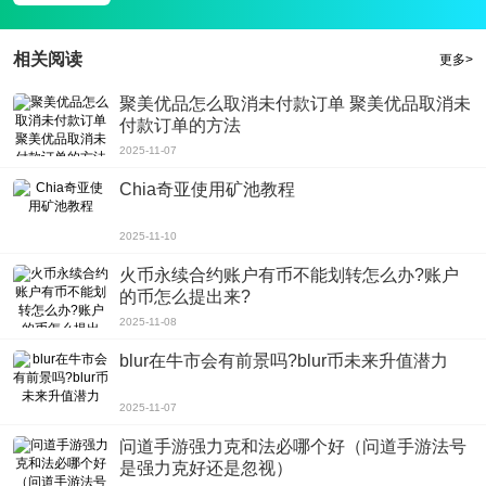
3、面对各种各样的丧尸，你必须灵活地避开它们，小心被攻击;
游戏亮点
相关阅读
更多>
1、新手进来的时候会有指导帮助你，以后你要靠自己了;
聚美优品怎么取消未付款订单 聚美优品取消未
2、打开你的新挑战游戏，随时战斗;
付款订单的方法
3、生存主义者入侵无限买装备内购破解版是一款创新的生存杰作，不要错过精
2025-11-07
品罢工;
游戏评测
Chia奇亚使用矿池教程
经典的冒险元素中加入了许多生存游戏、精美的图片和3D逼真的场景，具有很强
2025-11-10
的替代感，让你可以很快融入游戏。生存主义者入侵无限买装备内购破解版中玩
家将被放在一个岛上。你需要每一种永久的方式来让自己成功地生活。寻找各种
火币永续合约账户有币不能划转怎么办?账户
的币怎么提出来?
各样的水和食物，你可以在这里生活得更轻松，有丰富的资源，许多特殊的挑战
2025-11-08
正等着你。
blur在牛市会有前景吗?blur币未来升值潜力
2025-11-07
问道手游强力克和法必哪个好（问道手游法号
是强力克好还是忽视）