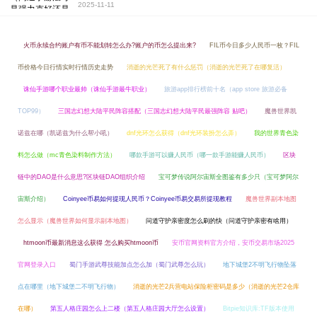
2025-11-11
火币永续合约账户有币不能划转怎么办?账户的币怎么提出来?
FIL币今日多少人民币一枚？FIL
币价格今日行情实时行情历史走势
消逝的光芒死了有什么惩罚（消逝的光芒死了在哪复活）
诛仙手游哪个职业最帅（诛仙手游最牛职业）
旅游app排行榜前十名（app store 旅游必备
TOP99）
三国志幻想大陆平民阵容搭配（三国志幻想大陆平民最强阵容 贴吧）
魔兽世界凯
诺兹在哪（凯诺兹为什么帮小吼）
dnf光环怎么获得（dnf光环装扮怎么弄）
我的世界青色染
料怎么做（mc青色染料制作方法）
哪款手游可以赚人民币（哪一款手游能赚人民币）
区块
链中的DAO是什么意思?区块链DAO组织介绍
宝可梦传说阿尔宙斯全图鉴有多少只（宝可梦阿尔
宙斯介绍）
Coinyee币易如何提现人民币？Coinyee币易交易所提现教程
魔兽世界副本地图
怎么显示（魔兽世界如何显示副本地图）
问道守护亲密度怎么刷的快（问道守护亲密有啥用）
htmoon币最新消息这么获得 怎么购买htmoon币
安币官网资料官方介绍，安币交易市场2025
官网登录入口
蜀门手游武尊技能加点怎么加（蜀门武尊怎么玩）
地下城堡2不明飞行物坠落
点在哪里（地下城堡二不明飞行物）
消逝的光芒2兵营电站保险柜密码是多少（消逝的光芒2仓库
在哪）
第五人格庄园怎么上二楼（第五人格庄园大厅怎么设置）
Bitpie知识库:TF版本使用