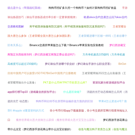
据点是什么（帝国战纪英雄）
狗狗币挖矿多久挖一个狗狗币？如何计算狗狗币挖矿收益
手游
诛仙炼器技巧（诛仙手游炼器成功率分析一定要掌握规律）
欧易okex合约交易怎么玩?okex合约
交易教程图解
和平精英体验服有防沉迷吗（和平精英体验服有防沉迷系统吗?）
王者荣耀全
国大赛怎么参加（王者荣耀全国大赛怎么参加团队赛）
王者荣耀进哪个区都一样吗（王者在哪个
区有关系么）
Binance交易所苹果版怎么下载？Binance苹果安装包安装教程
梦幻西游藏宝
阁预定东西能拿到吗（梦幻西游藏宝阁预定费会退还吗?）
方舟单机最高105级吗（方舟单机最
高难度可以超过150级吗）
梦幻诛仙手游哪个职业好（梦幻诛仙手游什么职业厉害）
BitGet
目前中国用户可以接受USDT吗?BitGet中国用户注册教程
王者荣耀周瑜2022怎么出装最强（王
者荣耀周瑜出什么装备）
PKT是什么币种?PKT币前景怎么样?
资深玩家分析游戏折扣平台
app排行榜Top10（游戏最全的折扣平台）
什么是区块链?
消逝的光芒动态模糊怎么关闭（消
逝的光芒 动态图）
狗狗币和比特币在原理和金融价值方面的的区别
苹果id怎么更改id号? 推
荐6 种apple id重置密码的方式
非小号币行情app下载最新版，非小号交易所官网行情查询地址入
口
魔兽世界熔火恶犬坐骑怎么获得（魔兽世界熔火恶犬宝宝怎么获取）
梦幻西游手游花果山
带什么法宝（梦幻西游手游花果山带什么法宝比较好）
创造与魔法狗子资质怎么算（创造与魔法