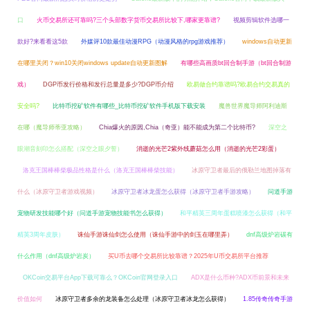
口
火币交易所还可靠吗?三个头部数字货币交易所比较下,哪家更靠谱?
视频剪辑软件选哪一
款好?来看看这5款
外媒评10款最佳动漫RPG（动漫风格的rpg游戏推荐）
windows自动更新
在哪里关闭？win10关闭windows update自动更新图解
有哪些高画质bt回合制手游（bt回合制游
戏）
DGP币发行价格和发行总量是多少?DGP币介绍
欧易做合约靠谱吗?欧易合约交易真的
安全吗?
比特币挖矿软件有哪些_比特币挖矿软件手机版下载安装
魔兽世界魔导师阿利迪斯
在哪（魔导师蒂亚攻略）
Chia爆火的原因,Chia（奇亚）能不能成为第二个比特币?
深空之
眼潮音刻印怎么搭配（深空之眼夕誓）
消逝的光芒2紫外线蘑菇怎么用（消逝的光芒2彩蛋）
洛克王国棒棒柴极品性格是什么（洛克王国棒棒柴技能）
冰原守卫者最后的俄勒兰地图掉落有
什么（冰原守卫者游戏视频）
冰原守卫者冰龙蛋怎么获得（冰原守卫者手游攻略）
问道手游
宠物研发技能哪个好（问道手游宠物技能书怎么获得）
和平精英三周年蛋糕喷漆怎么获得（和平
精英3周年皮肤）
诛仙手游诛仙剑怎么使用（诛仙手游中的剑玉在哪里弄）
dnf高级炉岩碳有
什么作用（dnf高级炉岩炭）
买U币去哪个交易所比较靠谱？2025年U币交易所平台推荐
OKCoin交易平台App下载可靠么？OKCoin官网登录入口
ADX是什么币种?ADX币前景和未来
价值如何
冰原守卫者多余的龙装备怎么处理（冰原守卫者冰龙怎么获得）
1.85传奇传奇手游