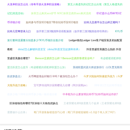
火龙单职业怎么玩（传奇手游火龙单职业攻略）
第五人格遗失的记忆怎么出现（第五人格遗失的
记忆回流活动）
抹茶怎么购买ass驴币 MXC抹茶交易所ass购买流程
EVZ是什么币种?EVZ
币详细介绍
如何参与币安IEO项目?带你玩转币安IEO项目
比特儿交易平台怎么样正规吗？
比特儿官网登录入口
放开那三国3魏国阵容搭配最新（放开那三国3魏国值得培养的）
KYL币
发行量和流通量分别是多少?KYL币项目全面介绍
Ledger钱包Ledger Live客户端安装及初始配置
教程
dota2怎么解锁剑圣至宝（dota2剑圣至宝起源和传承）
抖音里盛世美颜怎么拍的 抖音
里盛世美颜在哪里?
Benson交易所怎么样？Benson交易所靠谱安全吗？
奇迹暖暖搭配师联
盟活跃度怎么提升（奇迹暖暖的搭配师联盟怎么加）
英雄联盟武器大师皮肤排行（LOL贾克斯四
款皮肤盘点）
火币网提现会封银行卡吗？被冻结怎么办？
斗罗大陆如何快速提升战力（斗罗
大陆升战力攻略）
宝可梦传说阿尔宙斯樱花儿在哪（阿尔宙斯pv）
08年买1万元比特币现在
值多少钱？08年比特币多少钱一枚价值分析
中本聪为什么要发明比特币?比特币如何运作的?
区块链钱包有哪些?区块链十大钱包优缺点
王者荣耀名师6级需要几个徒弟（王者荣耀名师6级
需要做什么任务）
蜀门手游装备锻造技巧心得（蜀门手游锻造辅助 v1.0这个有人买了吗?）