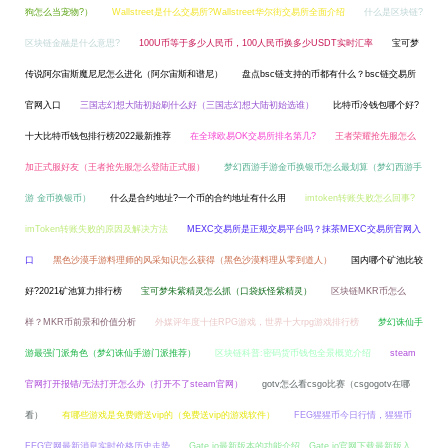
狗怎么当宠物?）
Wallstreet是什么交易所?Wallstreet华尔街交易所全面介绍
什么是区块链?
区块链金融是什么意思?
100U币等于多少人民币，100人民币换多少USDT实时汇率
宝可梦
传说阿尔宙斯魔尼尼怎么进化（阿尔宙斯和谱尼）
盘点bsc链支持的币都有什么？bsc链交易所
官网入口
三国志幻想大陆初始刷什么好（三国志幻想大陆初始选谁）
比特币冷钱包哪个好?
十大比特币钱包排行榜2022最新推荐
在全球欧易OK交易所排名第几?
王者荣耀抢先服怎么
加正式服好友（王者抢先服怎么登陆正式服）
梦幻西游手游金币换银币怎么最划算（梦幻西游手
游 金币换银币）
什么是合约地址?一个币的合约地址有什么用
imtoken转账失败怎么回事?
imToken转账失败的原因及解决方法
MEXC交易所是正规交易平台吗？抹茶MEXC交易所官网入
口
黑色沙漠手游料理师的风采知识怎么获得（黑色沙漠料理从零到道人）
国内哪个矿池比较
好?2021矿池算力排行榜
宝可梦朱紫精灵怎么抓（口袋妖怪紫精灵）
区块链MKR币怎么
样？MKR币前景和价值分析
外媒评年度十佳RPG游戏，世界十大rpg游戏排行榜
梦幻诛仙手
游最强门派角色（梦幻诛仙手游门派推荐）
区块链科普:密码货币钱包全景概览介绍
steam
官网打开报错/无法打开怎么办（打开不了steam官网）
gotv怎么看csgo比赛（csgogotv在哪
看）
有哪些游戏是免费赠送vip的（免费送vip的游戏软件）
FEG猩猩币今日行情，猩猩币
FEG官网最新消息实时价格历史走势
Gate.io最新版本的功能介绍，Gate.io官网下载最新版入