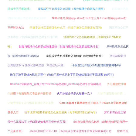
以抽卡的手机游戏）
泰拉瑞亚生命果实怎么获得（泰拉瑞亚生命果实在哪里）
欧易做合约靠
谱吗?欧易合约交易真的安全吗?
苹果平板电脑的app store打不开怎么办？mac电脑appstore打
不开解决方法
问道手游法宝亲密度有什么用（问道手游法宝亲密度有用吗）
国际网络交易平
台有哪些 ？跨境电商网络交易平台排行榜
消逝的光芒2怎么扔燃烧瓶（消逝的光芒2视频攻
略）
创造与魔法什么样的坐骑速度快（创造与魔法什么坐骑速度快排名）
原神铁蜂刺怎么获
得（原神铁蜂刺值得做吗）
泰拉瑞亚火炬神事件怎么触发（terraria火炬神）
帝国战纪是什
么类型游戏 帝国战纪游戏类型（帝国战纪手游）
冷钱包怎么转账?冷钱包转账需要网络吗?
诛仙手游不花钱的职业是哪个（诛仙手游什么职业不用花钱就能玩好平民玩家-zol问答）
Bitstamp官网资料_官网介绍？Bitstamp交易所_Bitstamp交易平台官网地址
外汇看盘软件哪
个好用？电脑端外汇看盘软件排行榜
火币永续合约多久结算一次？
UNI币最新价格行情，
UNI币价格今日行情最新消息历史走势
Gate.io官网下载苹果怎么下载不了？Gate.io官网网页版
登录入口
地下城堡3逃匿者密道怎么完美通关（地下城堡3逃亡的马车）
梦幻新诛仙鬼王宗
带什么元素法宝（梦幻新诛仙鬼王宗带什么宝石）
dnf自动修理怎么触发（dnf自动修理是修理一
个还是全部）
steam社区打不开-118，Steam以及主流游戏平台常见问题解决汇总
比特币合