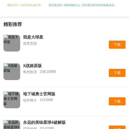
哪里2023（dnf2020装备跨界）
艾尔登法环二周目保留什么（艾尔登法环15分钟实机演示）
精彩推荐
我是大球星
体育竞技
下载
X战娘原版
238.20MB
角色扮演
下载
地下城勇士官网版
1410MB
动作格斗
下载
永远的美味星球4破解版
33.47MB
益智休闲