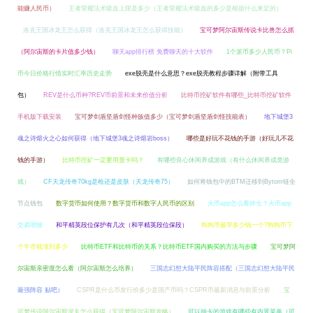
能赚人民币）
王者荣耀法术吸血上限是多少（王者荣耀法术吸血的多少是根据什么来定的）
洛克王国冰龙王怎么获得（洛克王国冰龙王怎么获得技能）
宝可梦阿尔宙斯传说卡比兽怎么抓
（阿尔宙斯的卡片值多少钱）
聊天app排行榜 免费聊天的十大软件
1个派币多少人民币？Pi
币今日价格行情实时汇率历史走势
exe脱壳是什么意思？exe脱壳教程步骤详解（附带工具
包）
REV是什么币种?REV币前景和未来价值分析
比特币挖矿软件有哪些_比特币挖矿软件
手机版下载安装
宝可梦剑盾坚盾剑怪种族值多少（宝可梦剑盾坚盾剑怪技能表）
地下城堡3
魂之诗熔火之心如何获得（地下城堡3魂之诗熔岩boss）
哪些是好玩不花钱的手游（好玩儿不花
钱的手游）
比特币挖矿一定要用显卡吗？
有哪些良心休闲养成游戏（有什么休闲养成类游
戏）
CF天龙传奇70kg是枪还是皮肤（天龙传奇75）
如何将钱包中的BTM迁移到Bytom链全
节点钱包
数字货币如何使用？数字货币和数字人民币的区别
火币app怎么看持仓？火币app
交易明细
和平精英段位保护有几次（和平精英段位保段）
狗狗币最早多少钱一个?狗狗币下
个牛市能涨到多少
比特币ETF和比特币的关系？比特币ETF国内购买的方法与步骤
宝可梦阿
尔宙斯亲密度怎么看（阿尔宙斯怎么培养）
三国志幻想大陆平民阵容搭配（三国志幻想大陆平民
最强阵容 贴吧）
CSPR是什么币发行价多少是国产币吗？CSPR币最新消息与前景分析
宝
可梦传说阿尔宙斯泥丸怎么获得（宝可梦阿尔宙斯攻略）
可以抽卡的游戏有哪些有内置菜单（可