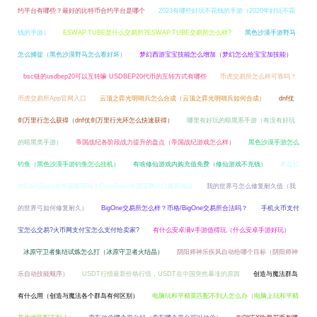
约平台有哪些？最好的比特币合约平台是哪个
2023有哪些好玩不花钱的手游（2020年好玩不花
钱的手游）
ESWAP.TUBE是什么交易所?ESWAP.TUBE交易所怎么样?
黑色沙漠手游野马
怎么捕捉（黑色沙漠野马怎么看好坏）
梦幻西游宝宝技能怎么增加（梦幻怎么给宝宝加技能）
bsc链的usdbep20可以互转嘛 USDBEP20代币的互转方式有哪些
币虎交易所怎么样可靠吗？
币虎交易所App官网入口
云顶之弈光明哨兵怎么合成（云顶之弈光明哨兵如何合成）
dnf仗
剑万里行怎么获得（dnf仗剑万里行光环怎么快速获得）
哪里有好玩的暗黑系手游（有没有好玩
的暗黑类手游）
帝国战纪各阶段战力提升的盘点（帝国战纪游戏怎么样）
黑色沙漠手游怎么
钓鱼（黑色沙漠手游钓鱼怎么挂机）
有啥修仙游戏内购充值免费（修仙游戏不充钱）
看盘软
件CoinGlass在中国能用吗？CoinGlass中国官网入口最新地址
我的世界弓怎么修复耐久值（我
的世界弓如何修复耐久）
BigOne交易所怎么样？币格/BigOne交易所合法吗？
手机火币支付
宝怎么交易?火币网支付宝怎么支付给卖家?
有什么安卓满v手游值得玩（什么安卓手游好玩）
冰原守卫者集结试炼怎么打（冰原守卫者火结晶）
阴阳师神乐疾风自动给哪个目标（阴阳师神
乐自动技能顺序）
USDT行情最新价格行情，USDT在中国突然暴涨的原因
创造与魔法群岛
有什么用（创造与魔法各个群岛有何区别）
电脑玩和平精英匹配不到人怎么办（电脑上玩和平精