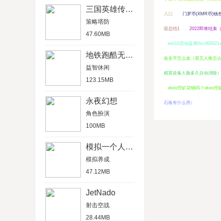
三国英雄传单机版
入口
门罗币(XMR币)
策略塔防
容总结1
2022即将结束
47.60MB
win10启动蓝屏0xc0000
地铁跑酷无限金币版
改名字怎么改（第五人格怎么
益智休闲
精英设备人脸多久自动消除
123.15MB
okex挖矿花钱吗？okex
永夜幻想
石板有什么用）
角色扮演
100MB
模拟一个人一生
模拟养成
47.12MB
JetNado
射击空战
28.44MB