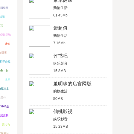
京东健康
购物生活
陆回归奖
61.45Mb
版视
填写
聚超值
这5款是地
购物生活
7.16Mb
诛仙
在哪查
评书吧
易平台盘
娱乐影音
15.8MB
重叠（创
冰原
董明珠的店官网版
与魔法水
购物生活
准是什
50MB
HAT是
仙桃影视
上架交易
娱乐影音
奥比岛
15.23MB
官网网址