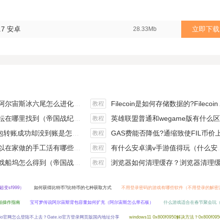
.7 安卓
立即下载
28.33Mb
斯冰六尾怎么进化（宝可梦冰六尾怎么得）
Filecoin是如何存储数据的?Filecoin的价值体现和未来前景分析
教程
在哪里找到（帝国战纪游戏攻略）
英雄联盟普通和wegame版有什么区别（英雄联盟wegame版和英雄联盟）
教程
钱包转账成功却没到账是怎么回事?
GAS费能否降低?通缩致使FIL币价上涨,近看1000
教程
手工活有哪些？四个可以操作的小项目真是可靠
有什么安卓满v手游值得玩（什么安卓手游好玩）
教程
坞怎么得到（帝国战纪战役攻略）
浏览器如何清理缓存？浏览器清理缓存快捷
教程
变sf999）
如何获得比特币?比特币的七种获取方式
不用登录密码的游戏有哪些软件（不用登录的解密
竞拍操作指南
宝可梦传说阿尔宙斯背包容量如何扩充（阿尔宙斯怎么带石板）
什么游戏适合在春节聚会玩
e.io官网怎么登陆不上去？Gate.io官方登录网页版国内地址分享
windows11 0x800f0950解决方法？0x800f0