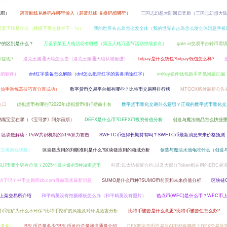
地图）
碧蓝航线兑换码在哪里输入（碧蓝航线 兑换码填哪里）
三国志幻想大陆回归奖励（三国志幻想大
万贯下联是什么（腰缠万贯金腰带下一句）
我的世界布吉岛怎么发全体（我的世界布吉岛怎么发全体消息手机
户的区别是什么？
万圣节第五人格活动有哪些（第五人格万圣节活动持续多久）
gate.io交易平台转币需
和提现?
洛克王国通天塔怎么去（洛克王国通天塔从哪里进）
bitpay是什么钱包?bitpay钱包怎么样?
道的软件）
dnf红字装备怎么解除（dnf怎么把带红字的装备消除红字）
imKey硬件钱包新手常见问题汇编
诛仙手游炼器技巧百分百成功）
数字货币交易平台都有哪些？比特币交易网排行榜
MTGOX赔付最新公告
入口
虚拟货币有哪些?2022年虚拟货币排行榜前十名
数字货币量化交易什么意思？正规的数字货币量化交
鸭嘴宝宝在哪（《宝可梦》阿尔宙斯）
DEFX是什么币?DEFX币投资价值分析
创造与魔法物品怎么快捷
区块链解读：PoW共识机制的51%算力攻击
SWFTC币值得长期持有吗？SWFTC币最新消息未来价格预测
守卫者游戏视频）
区块链应用的判断准则是什么?区块链应用的领域分析
创造与魔法水池龟吃什么（创造
和SUI币哪个更有价值？2025年最火爆的5种加密货币
科普:以太坊智能合约,以及大部分Token都在用的ERC标
功了吗？中币交易所zb.com目前现状最新消息
SUMO是什么币种?SUMO币前景和未来价值分析
区块链C
和上架交易所介绍
和平精英没有拍摄模板怎么办（和平精英没有照片）
热点币(WFC)是什么币？WFC币
特币挖矿为什么不环保?比特币挖矿的风险及对环境危害分析
比特币被套是什么意思?比特币被套住怎么办?
岛灵化）
BSL币总量多少?BSL币发行总量和流通量介绍
DEX数字货币交易所APP都有哪些？DEX交易所