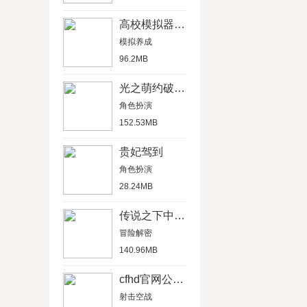
高校模拟器中文版
模拟养成
96.2MB
光之萌约破解版
角色扮演
152.53MB
贵妃驾到
角色扮演
28.24MB
传说之下中文汉化版
冒险解密
140.96MB
cfhd官网公测版
射击空战