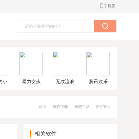
手机版
的小
暴力女孩
无敌流浪
腾讯欢乐
球大
模拟器汉
汉8无敌版
斗地主正
解版
化版
版
首页
软件下载
购物生活
兼客兼职
>
>
>
相关软件