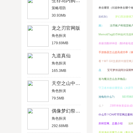
生存岛内购破解版
策略塔防
兽在哪里（问道狰兽在哪个
30.93Mb
励机制）
梦幻西游腰缠
频）
法币账户和现货账
龙之刃官网版
Memo&Tag的币种如何充值
角色扮演
179.69MB
表最强翻译神器（翻译最地
手游炼器怎么提高成功率（
九道真仙
看？MT·GX交易所中国官网
角色扮演
165.3MB
点
宝可梦传说阿尔宙斯
造与魔法怎么合并物品）
天空之山中文破解版
守卫者木梭在哪里搞（冰原
角色扮演
池龟吃什么?）
SEI币
79.5MB
么？
ZB即将恢复提款成
偶像梦幻祭2官方版
什么币？CHAT币官网总量
角色扮演
所和官网、总量介绍
比
292.68MB
手游净化花魇怎么做（奥比