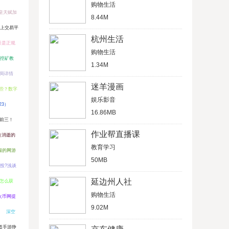
购物生活
皇天赋加
8.44M
线上交易平
杭州生活
所是正规
购物生活
ia挖矿教
1.34M
骗局详情
迷羊漫画
些？数字
娱乐影音
23）
16.86MB
排前三！
作业帮直播课
（消逝的
教育学习
服的网游
50MB
投?浅谈
延边州人社
怎么获
购物生活
火币网提
9.02M
深空
道手游狰