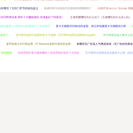
钱包有哪些？支持门罗币的钱包盘点
欧易OKEX永续合约交易有时间限制吗？
全栈开发next.js 与strapi 
（2022即将结束,明年十大赚钱项目,你准备好了吗英语）
王者荣耀哪吒为什么冷门（王者哪吒为什么没人玩）
21a如何修复？c000021a蓝屏进不了安全模式
显卡天梯图2020移动和桌面，笔记本电脑显卡天梯图排行榜
改名?）
宝可梦传说阿尔宙斯有多少只宠物（宝可梦传说阿尔宙斯有mega吗）
和平精英设备人脸什么意
）
派币价格今日行情走势，Pi Network实时行情历史走势
有哪些无广告高人气网游游戏（无广告的经典游
挖矿提现额度
比特币挖矿客户端有哪些？比特币挖矿软件十大排名
宝可梦阿尔宙斯传说石板有什么用（阿