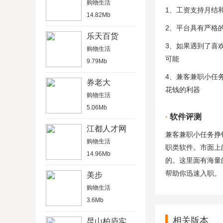
购物生活
1、工资支持月结
14.82Mb
2、平台具有严格
乐天百货
3、如果遇到了喜
购物生活
可能
9.79Mb
4、兼客兼职小任
券老大
花钱的利器
购物生活
5.06Mb
软件评测
江都人才网
兼客兼职小任务挣
购物生活
职类软件。市面上
14.96Mb
的。这里面有海量
帮助你迅速入职。
美步
购物生活
3.6Mb
相关版本
昆山柏庐实验小学