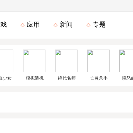
戏
应用
新闻
专题
血少女
模拟装机
绝代名师
亡灵杀手
愤怒
文数字
公司破解
无限曲玉
鸟星
版
版
版
战2破