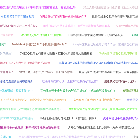
右摆如何调整灵敏度（和平精英枪口左右晃动上下晃动怎么调）
第五人格 机皇适合玩什么角色（第五人格机
？交易所买卖币新手图文教程
YFI是什么币?YFI币什么时候出来的?
比特币线上交易平台有哪些?比特币
网币升级?如何进行主网币升级?
pi币合法吗？是不是骗局？_pi币今天最新官方消息真实
CoinW币赢交易
网下载最新版
Bitstamp交易平台新用户注册教程
幻塔维拉仙人掌果实怎么解密（幻塔武器拟人）
Ch
如何?
MetaMask钱包安全吗？小狐狸钱包好用吗？
Crypto交易所已经跑路了吗？Crypto交易所怎么样
迪的邀约）
7XEX交易所如何币换人民币？7XEX交易所提现人民币教程
正规的数字货币交易所APP有哪
消逝的光芒2在哪里买（消逝的光芒2白嫖）
豆瓣评分9.0以上的电影榜单TOP20（豆瓣评分9.0以上的电影20
竟有哪些?
okex子账户有什么用？okex子账户操作教程
复古传奇手游排行榜2020前十名排—这款居然
创造与魔法黄金分布图最新）
欧易活期挖矿可以一直挖吗?欧易挖矿怎么样?
消逝的光芒2杂项可以卖吗
t版有哪些（超变手游app）
我长途自驾十余年必备的10款手机软件（长途自驾必备软件 ）
有哪些新开
时空猎人附魔卡怎么用（时空猎人角色附魔详细教程）
如何玩火币的合约？火币合约新手教程
什么是空
么切换和平精英（2个微信号怎么切换和平精英账号）
魔兽世界熔火恶犬坐骑怎么获得（魔兽世界熔火恶犬宝宝
所?DBOSS交易所详细介绍
TP钱包基础知识:如何进行TRX的转账、收款？
火币网提现手续费多少钱？
报已被记录什么意思（和平精英举报系统通知被记）
方舟生存进化精英迅猛龙多少箭晕（方舟 精英迅猛龙）
眼5-4）
王者荣耀安卓账号可以转苹果吗（王者荣耀安卓账号可以转苹果吗,不是都微信登录的吗）
问