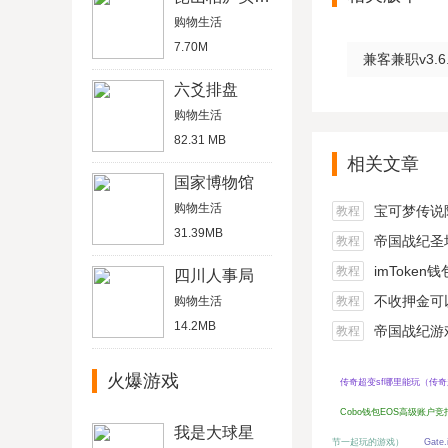
购物生活
7.70M
兼客兼职v3.6
六爻排盘
购物生活
82.31 MB
相关文章
国家博物馆
购物生活
宝可梦传说阿尔宙
教程
31.39MB
帝国战纪圣坛
教程
imToken
教程
四川人事局
不收押金可以在家做的
购物生活
教程
14.2MB
帝国战纪游戏船
教程
火爆游戏
传奇超变sf哪里能玩（传奇超
Cobo钱包EOS高级账户
我是大球星
节一起玩的游戏）
Gat