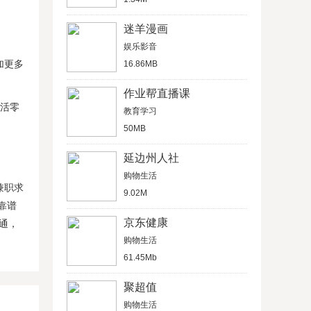
迷羊漫画
娱乐影音
加更多
16.86MB
作业帮直播课
生活零
教育学习
50MB
延边州人社
购物生活
兼职求
9.02M
靠谱
京东健康
通，
购物生活
61.45Mb
聚超值
购物生活