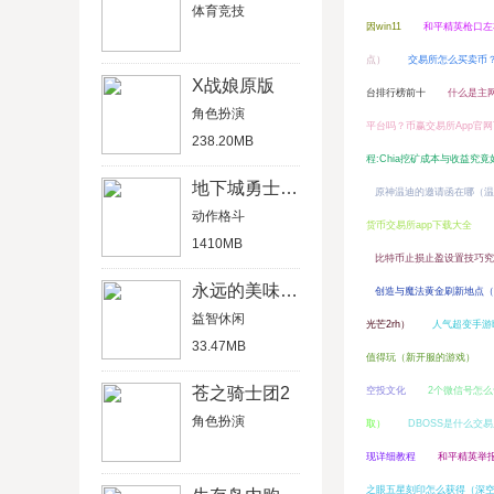
体育竞技
因win11
和平精英枪口左
点）
交易所怎么买卖币
X战娘原版
台排行榜前十
什么是主
角色扮演
平台吗？币赢交易所App官
238.20MB
程:Chia挖矿成本与收益究竟
地下城勇士官网版
原神温迪的邀请函在哪（温
动作格斗
货币交易所app下载大全
1410MB
比特币止损止盈设置技巧究
永远的美味星球4破解版
创造与魔法黄金刷新地点（
益智休闲
光芒2rh）
人气超变手游b
33.47MB
值得玩（新开服的游戏）
苍之骑士团2
空投文化
2个微信号怎
角色扮演
取）
DBOSS是什么交易
现详细教程
和平精英举
之眼五星刻印怎么获得（深空之