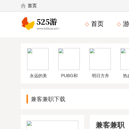
首页
首页
游
永远的美
PUBG和
明日方舟
热
味星球4破
平精英体
wikiapp
中
兼客兼职下载
解版
验服
兼客兼职