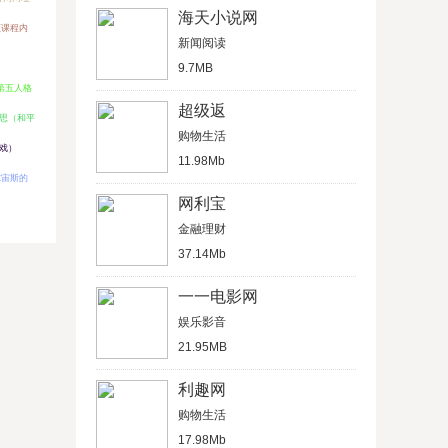
海天小说网
视频课程内
新闻阅读
9.7MB
第五人格
超级返
思（和平
购物生活
戏）
11.98Mb
尔宙斯的
网利宝
金融理财
37.14Mb
一一电影网
娱乐影音
21.95MB
利趣网
购物生活
17.98Mb