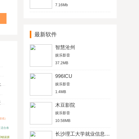
7.16Mb
最新软件
智慧沧州
娱乐影音
37.2MB
996ICU
U
娱乐影音
1.4MB
键
木豆影院
娱乐影音
游戏）
10.58MB
（适合春
长沙理工大学就业信息网学生信息管理平台
950错误原