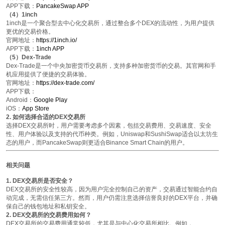
APP下载
：
PancakeSwap APP
（4）1inch
1inch是一个聚合型去中心化交易所，通过整合多个DEX的流动性，为用户提供
更优的交易价格。
官网地址
：
https://1inch.io/
APP下载
：
1inch APP
（5）Dex-Trade
Dex-Trade是一个中央加密货币交易所，支持多种加密货币的交易。其官网和手
机应用提供了便捷的交易体验。
官网地址
：
https://dex-trade.com/
APP下载
：
Android
：
Google Play
iOS
：
App Store
2. 如何选择合适的DEX交易所
选择DEX交易所时，用户需要考虑多个因素，包括交易费用、交易速度、安全
性、用户体验以及支持的代币种类。例如，Uniswap和SushiSwap适合以太坊生
态的用户，而PancakeSwap则更适合Binance Smart Chain的用户。
相关问题
1. DEX交易所是否安全？
DEX交易所的安全性较高，因为用户完全控制自己的资产，交易通过智能合约自
动完成，无需信任第三方。然而，用户仍需注意选择信誉良好的DEX平台，并确
保自己的钱包地址和私钥安全。
2. DEX交易所的交易费用如何？
DEX交易所的交易费用通常较低，尤其是与中心化交易所相比。例如，