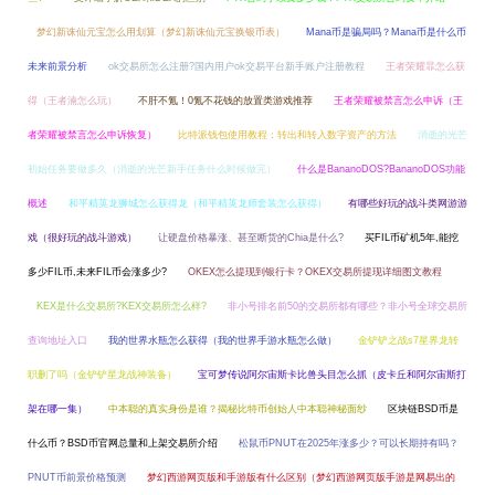
梦幻新诛仙元宝怎么用划算（梦幻新诛仙元宝换银币表）
Mana币是骗局吗？Mana币是什么币
未来前景分析
ok交易所怎么注册?国内用户ok交易平台新手账户注册教程
王者荣耀暃怎么获
得（王者湳怎么玩）
不肝不氪！0氪不花钱的放置类游戏推荐
王者荣耀被禁言怎么申诉（王
者荣耀被禁言怎么申诉恢复）
比特派钱包使用教程：转出和转入数字资产的方法
消逝的光芒
初始任务要做多久（消逝的光芒新手任务什么时候做完）
什么是BananoDOS?BananoDOS功能
概述
和平精英龙狮城怎么获得龙（和平精英龙师套装怎么获得）
有哪些好玩的战斗类网游游
戏（很好玩的战斗游戏）
让硬盘价格暴涨、甚至断货的Chia是什么?
买FIL币矿机5年,能挖
多少FIL币,未来FIL币会涨多少?
OKEX怎么提现到银行卡？OKEX交易所提现详细图文教程
KEX是什么交易所?KEX交易所怎么样?
非小号排名前50的交易所都有哪些？非小号全球交易所
查询地址入口
我的世界水瓶怎么获得（我的世界手游水瓶怎么做）
金铲铲之战s7星界龙转
职删了吗（金铲铲星龙战神装备）
宝可梦传说阿尔宙斯卡比兽头目怎么抓（皮卡丘和阿尔宙斯打
架在哪一集）
中本聪的真实身份是谁？揭秘比特币创始人中本聪神秘面纱
区块链BSD币是
什么币？BSD币官网总量和上架交易所介绍
松鼠币PNUT在2025年涨多少？可以长期持有吗？
PNUT币前景价格预测
梦幻西游网页版和手游版有什么区别（梦幻西游网页版手游是网易出的