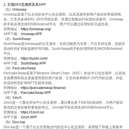
1. 主流DEX交易所及其APP
（1）Uniswap
Uniswap是基于以太坊的去中心化交易所，以其高效性和用户友好的界面而闻
名。它支持多种ERC-20代币的交易，并通过智能合约实现自动做市。Uniswap
的手机应用支持iOS和Android平台，用户可以通过应用轻松完成交易。
官网地址
：
https://uniswap.org/
APP下载
：
Uniswap APP
（2）SushiSwap
SushiSwap是Uniswap的分叉项目，但其功能更为丰富，不仅支持交易，还提供
流动性挖矿和收益耕作等功能。SushiSwap的手机应用同样支持iOS和Android
平台。
官网地址
：
https://sushi.com/
APP下载
：
SushiSwap APP
（3）PancakeSwap
PancakeSwap是基于Binance Smart Chain（BSC）的去中心化交易所，以其低
交易费用和高交易速度而受到用户欢迎。它支持多种BEP-20代币的交易，并提
供流动性挖矿和NFT交易等功能。
官网地址
：
https://pancakeswap.finance/
APP下载
：
PancakeSwap APP
（4）1inch
1inch是一个聚合型去中心化交易所，通过整合多个DEX的流动性，为用户提供
更优的交易价格和更低的滑点。1inch的手机应用支持iOS和Android平台。
官网地址
：
https://1inch.io/
APP下载
：
1inch APP
（5）Dex.top
Dex.top是一个基于以太坊智能合约的去中心化交易所，采用链下和链上双账本