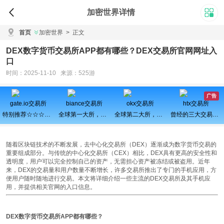
加密世界详情
首页
加密世界
>
正文
DEX数字货币交易所APP都有哪些？DEX交易所官网网址入
口
时间：2025-11-10 来源：525游
广告
gate.io交易所
biance交易所
okx交易所
htx交易所
特别推荐☆☆☆百倍币之王
全球第一大所，新用户注册可得100USDT奖励
全球第二大所，新用户拆盲盒100%中奖，最高价值60000元
曾经的三大交易所之一、近期空投活动较多，力争重回巅峰
随着区块链技术的不断发展，去中心化交易所（DEX）逐渐成为数字货币交易的
重要组成部分。与传统的中心化交易所（CEX）相比，DEX具有更高的安全性和
透明度，用户可以完全控制自己的资产，无需担心资产被冻结或被盗用。近年
来，DEX的交易量和用户数量不断增长，许多交易所推出了专门的手机应用，方
便用户随时随地进行交易。本文将详细介绍一些主流的DEX交易所及其手机应
用，并提供相关官网的入口信息。
DEX数字货币交易所APP都有哪些？