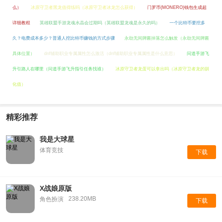
么）
冰原守卫者黑龙值得练吗（冰原守卫者冰龙怎么获得）
门罗币(MONERO)钱包生成超
详细教程
英雄联盟手游龙魂水晶会过期吗（英雄联盟龙魂是永久的吗）
一个比特币要挖多
久？电费成本多少？普通人挖比特币赚钱的方式步骤
永劫无间牌匾掉落怎么触发（永劫无间牌匾
具体位置）
dnf辅助职业专属属性怎么激活（dnf辅助职业专属属性是什么意思）
问道手游飞
升引路人在哪里（问道手游飞升指引任务找谁）
冰原守卫者龙蛋可以拿出吗（冰原守卫者龙的驯
化值）
精彩推荐
我是大球星
体育竞技
下载
X战娘原版
238.20MB
角色扮演
下载