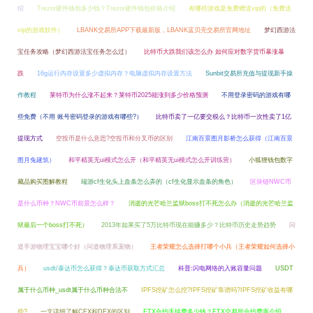
绍
Trezor硬件钱包多少钱？Trezor硬件钱包价格介绍
有哪些游戏是免费赠送vip的（免费送
vip的游戏软件）
LBANK交易所APP下载最新版，LBANK蓝贝壳交易所官网地址
梦幻西游法
宝任务攻略（梦幻西游法宝任务怎么过）
比特币大跌我们该怎么办 如何应对数字货币暴涨暴
跌
16g运行内存设置多少虚拟内存？电脑虚拟内存设置方法
Sunbit交易所充值与提现新手操
作教程
莱特币为什么涨不起来？莱特币2025能涨到多少价格预测
不用登录密码的游戏有哪
些免费（不用 账号密码登录的游戏有哪些?）
比特币卖了一亿要交税么？比特币一次性卖了1亿
提现方式
空投币是什么意思?空投币和分叉币的区别
江南百景图月影桥怎么获得（江南百景
图月兔建筑）
和平精英无ui模式怎么开（和平精英无ui模式怎么开训练营）
小狐狸钱包数字
藏品购买图解教程
端游cf生化头上血条怎么弄的（cf生化显示血条的角色）
区块链NWC币
是什么币种？NWC币前景怎么样？
消逝的光芒哈兰监狱boss打不死怎么办（消逝的光芒哈兰监
狱最后一个boss打不死）
2013年如果买了5万比特币现在能赚多少？比特币历史走势趋势
问
道手游物理宝宝哪个好（问道物理系宠物）
王者荣耀怎么选择打哪个小兵（王者荣耀如何选择小
兵）
usdt/泰达币怎么获得？泰达币获取方式汇总
科普:闪电网络的入账容量问题
USDT
属于什么币种_usdt属于什么币种合法不
IPFS挖矿怎么挖?IPFS挖矿靠谱吗?IPFS挖矿收益有哪
些?
一文详细了解CEX和DEX的区别
FTX合约手续费多少钱？FTX交易所合约费率介绍