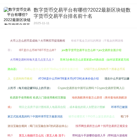
数字货币交易平台有哪些?2022最新区块链数
字货币交易平台排名前十名
2025-11-11
火币上怎么把币卖成钱？火币网买币提现教程
有啥不氪金又好玩的网游（不氪金的网游推
荐）
IBT是什么币种?IBT币怎么样?
jex数字货币交易平台怎么样？jex交易所全面介绍
火币网交易时间每天是几点至几点？
简单3步教你怎么设置家庭wifi路由器（如何设置家庭无线
路由器）
BitBay是什么交易所?BitBay交易所全面介绍
USDT怎么买狗狗币？用泰达币买
入、交易狗狗币教程
ATOM是什么币种?阿童木币(ATOM)未来价值介绍
现在什么手游可以赚
人民币（每天稳定赚50以上的手游）
Crypto交易所在中国可以用吗？Crypto交易所官网入口
欧易新手使用教程 欧易入门级使用教程完整版
地铁跑酷奥特曼怎么获得（奥特曼地铁跑酷游
戏）
明日之后房子设计图纸双人地基四合院 ，成本最低的双人别墅设计图解
环球币已被国
家正式批准真的吗？中国环球币官方最新消息
猪币在哪里买？PIG币上架交易所盘点
蜀门手
游法宝融合规则（蜀门法宝融合加7的武器会掉么）
找币网交易所怎么样？找币交易所正规安全
吗？
第五人格靓仔怎么玩（第五人格 混子）
即时战斗手游哪些值得入手（即时战斗游戏有