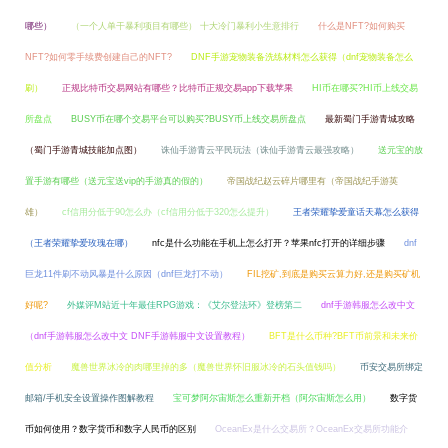
哪些）
（一个人单干暴利项目有哪些） 十大冷门暴利小生意排行
什么是NFT?如何购买
NFT?如何零手续费创建自己的NFT?
DNF手游宠物装备洗练材料怎么获得（dnf宠物装备怎么
刷）
正规比特币交易网站有哪些？比特币正规交易app下载苹果
HI币在哪买?HI币上线交易
所盘点
BUSY币在哪个交易平台可以购买?BUSY币上线交易所盘点
最新蜀门手游青城攻略
（蜀门手游青城技能加点图）
诛仙手游青云平民玩法（诛仙手游青云最强攻略）
送元宝的放
置手游有哪些（送元宝送vip的手游真的假的）
帝国战纪赵云碎片哪里有（帝国战纪手游英
雄）
cf信用分低于90怎么办（cf信用分低于320怎么提升）
王者荣耀挚爱童话天幕怎么获得
（王者荣耀挚爱玫瑰在哪）
nfc是什么功能在手机上怎么打开？苹果nfc打开的详细步骤
dnf
巨龙11件刷不动风暴是什么原因（dnf巨龙打不动）
FIL挖矿,到底是购买云算力好,还是购买矿机
好呢?
外媒评M站近十年最佳RPG游戏：《艾尔登法环》登榜第二
dnf手游韩服怎么改中文
（dnf手游韩服怎么改中文 DNF手游韩服中文设置教程）
BFT是什么币种?BFT币前景和未来价
值分析
魔兽世界冰冷的肉哪里掉的多（魔兽世界怀旧服冰冷的石头值钱吗）
币安交易所绑定
邮箱/手机安全设置操作图解教程
宝可梦阿尔宙斯怎么重新开档（阿尔宙斯怎么用）
数字货
币如何使用？数字货币和数字人民币的区别
OceanEx是什么交易所？OceanEx交易所功能介