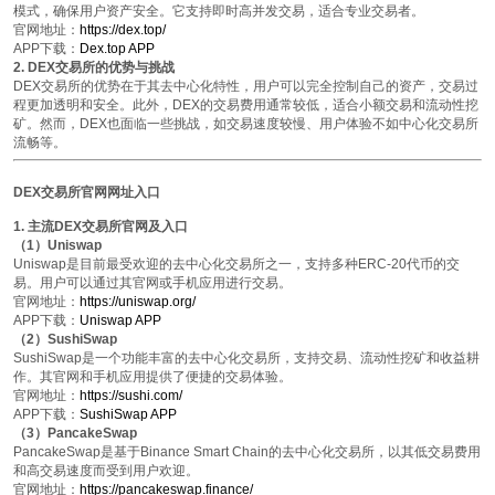
模式，确保用户资产安全。它支持即时高并发交易，适合专业交易者。
官网地址
：
https://dex.top/
APP下载
：
Dex.top APP
2. DEX交易所的优势与挑战
DEX交易所的优势在于其去中心化特性，用户可以完全控制自己的资产，交易过
程更加透明和安全。此外，DEX的交易费用通常较低，适合小额交易和流动性挖
矿。然而，DEX也面临一些挑战，如交易速度较慢、用户体验不如中心化交易所
流畅等。
DEX交易所官网网址入口
1. 主流DEX交易所官网及入口
（1）Uniswap
Uniswap是目前最受欢迎的去中心化交易所之一，支持多种ERC-20代币的交
易。用户可以通过其官网或手机应用进行交易。
官网地址
：
https://uniswap.org/
APP下载
：
Uniswap APP
（2）SushiSwap
SushiSwap是一个功能丰富的去中心化交易所，支持交易、流动性挖矿和收益耕
作。其官网和手机应用提供了便捷的交易体验。
官网地址
：
https://sushi.com/
APP下载
：
SushiSwap APP
（3）PancakeSwap
PancakeSwap是基于Binance Smart Chain的去中心化交易所，以其低交易费用
和高交易速度而受到用户欢迎。
官网地址
：
https://pancakeswap.finance/