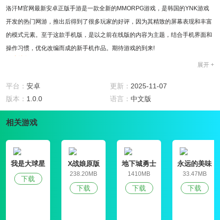
洛汗M官网最新安卓正版手游是一款全新的MMORPG游戏，是韩国的YNK游戏
开发的热门网游，推出后得到了很多玩家的好评，因为其精致的屏幕表现和丰富
的模式元素。至于这款手机版，是以之前在线版的内容为主题，结合手机界面和
操作习惯，优化改编而成的新手机作品。期待游戏的到来!
游戏特色
展开 +
1、洛汗M官网最新安卓正版手游精致华丽，游戏是大场面
2、终极震撼，瞬间战斗特效
平台：
安卓
更新：
2025-11-07
3、改变技能，放出炫酷的招数
版本：
1.0.0
语言：
中文版
游戏亮点
1、原貌，解锁顶级时尚
相关游戏
2、洛汗M官网最新安卓正版手游中有着一个非常经典的玩法设定
3、在这里能够感受到最为纯正的游戏打击快感,宏伟世界观之中再现魔兽与人类
的较量
我是大球星
X战娘原版
地下城勇士
永远的美味
官网版
星球4破解版
238.20MB
1410MB
33.47MB
下载
下载
下载
下载