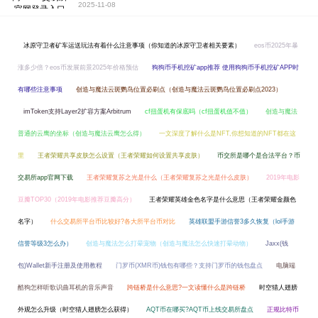
2025-11-08
冰原守卫者矿车运送玩法有着什么注意事项（你知道的冰原守卫者相关要素）
eos币2025年暴
涨多少倍？eos币发展前景2025年价格预估
狗狗币手机挖矿app推荐 使用狗狗币手机挖矿APP时
有哪些注意事项
创造与魔法云斑鹦鸟位置必刷点（创造与魔法云斑鹦鸟位置必刷点2023）
imToken支持Layer2扩容方案Arbitrum
cf扭蛋机有保底吗（cf扭蛋机值不值）
创造与魔法
普通的云鹰的坐标（创造与魔法云鹰怎么得）
一文深度了解什么是NFT,你想知道的NFT都在这
里
王者荣耀共享皮肤怎么设置（王者荣耀如何设置共享皮肤）
币交所是哪个是合法平台？币
交易所app官网下载
王者荣耀复苏之光是什么（王者荣耀复苏之光是什么皮肤）
2019年电影
豆瓣TOP30（2019年电影推荐豆瓣高分）
王者荣耀英雄金色名字是什么意思（王者荣耀金颜色
名字）
什么交易所平台币比较好?各大所平台币对比
英雄联盟手游信誉3多久恢复（lol手游
信誉等级3怎么办）
创造与魔法怎么打晕宠物（创造与魔法怎么快速打晕动物）
Jaxx(钱
包)Wallet新手注册及使用教程
门罗币(XMR币)钱包有哪些？支持门罗币的钱包盘点
电脑端
酷狗怎样听歌识曲耳机的音乐声音
跨链桥是什么意思?一文读懂什么是跨链桥
时空猎人翅膀
外观怎么升级（时空猎人翅膀怎么获得）
AQT币在哪买?AQT币上线交易所盘点
正规比特币