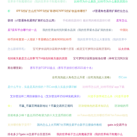
世界斧子附魔哪些好（我的世界斧子附魔有哪些）
比特币为什么暴跌_比特币为什么暴跌原因分
析
IPFS挖矿怎么挖?IPFS挖矿靠谱吗?IPFS挖矿收益有哪些?
cf普通角色通用扩展栏位怎么
获得（cf普通角色通用扩展栏位怎么用）
手机模拟器排行 最好用的模拟器排行榜
卖车怎么
卖?卖车平台哪个好一点
我的世界如何找到紫水晶洞（我的世界紫水晶矿洞的坐标）
中国比
特币持有量第一人现状？李晨晒自己拥有9000比特币
我的世界羽毛怎么大量获取（我的世界中
怎么获得羽毛）
宝可梦传说阿尔宙斯伊布哪个厉害（精灵宝可梦阿尔宙斯厉害吗）
以太坊钱
包转账失败是怎么回事?ETH钱包转账失败的原因
宝可梦阿尔宙斯放牧场在哪（神奇宝贝阿尔宙
斯在哪里刷）
赛车手游TOP10盘点（赛车手游排行榜2021前十名）
回合制网游哪个能赚钱
（回合制网游哪个平民适合玩）
全民泡泡超人角色怎么升星（全民泡泡超人攻略）
币Coin
是什么平台，实盘是真的假的？币Coin接入实盘步骤详解
比特币怎么挖_比特币挖矿app下载
艾尔登法环二周目保留什么（艾尔登法环15分钟实机演示）
问道手游李靖怎么杀（问道手游李
伞）
币赢_币赢官网最新地址？币赢交易所正规吗
区块链钱包的基本知识点
区块链的币
目前有多少种？盘点2025有潜力的十大主流币排行榜
imToken钱包支持哪些币种?imToken钱包
支持哪些数字货币?
国内怎么上火币网?火币网交易平台新手注册操作教程
gate.io交易平台
排名多少?gate.io交易平台百度百科
我的世界稿子怎么附魔最厉害（我的世界稿子附魔什么