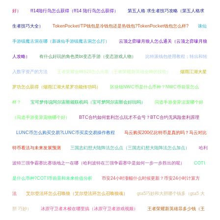
好）
ff14陆行鸟怎么获得（ff14 陆行鸟怎么获得）
第五人格 求生者技巧攻略（第五人格求
生者技巧大全）
TokenPocket/TP钱包是冷钱包还是热钱包?TokenPocket钱包怎么样?
诛仙
手游镇魔古洞在哪（新诛仙手游镇魔古洞怎么打）
云顶之弈嚎月狼人怎么通关（云顶之弈嚎月狼
人攻略）
有什么好玩的角色类bt变态手游（变态游戏人物）
比特派钱包使用教程：转出和转
入数字资产的方法
王者荣耀金蝉S26怎么出装（王者荣耀新英雄金蝉的技能）
烟雨江湖大星
罗功怎么获得（烟雨江湖大星罗功能传功吗）
区块链NWC币是什么币种？NWC币前景怎么
样？
宝可梦传说阿尔宙斯能联机吗（宝可梦阿尔宙斯会好玩吗）
问道手游变异法宠哪个好
（问道手游变异宠物哪个好）
BTC合约如何套利怎么玩才不会亏？BTC合约无风险套利原理
LUNC币怎么购买交易?LUNC币买卖交易操作教程
马云购买200亿比特币是真的吗？马云对比
特币看法与未来发展预测
三国志幻想大陆阵法怎么点（三国志幻想大陆阵法怎么加点）
哈利
波特三强争霸赛比赛场地之一在哪（哈利波特在三强争霸赛中是如何一步一步胜出的呢）
COTI
是什么币种?COTI币前景和未来价值分析
币安24小时涨幅什么时候更新？币安24小时计算方
法
艾尔登法环怎么召唤狼（艾尔登法环怎么召唤狼魂）
gta5巧妙和大胆哪个钱多（gta5 大
胆 巧妙）
冰原守卫者木梭在哪里搞（冰原守卫者游戏视频）
王者荣耀新英雄暃多少钱（王