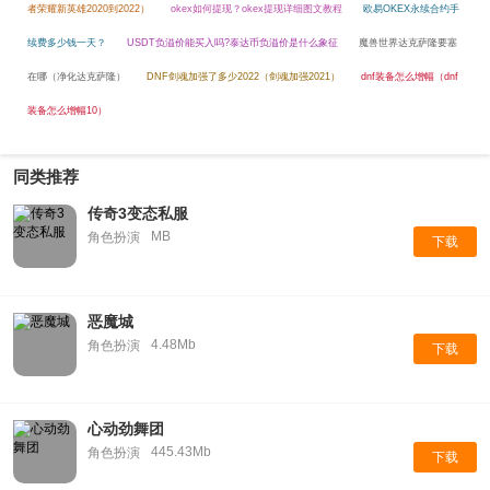
者荣耀新英雄2020到2022）
okex如何提现？okex提现详细图文教程
欧易OKEX永续合约手
续费多少钱一天？
USDT负溢价能买入吗?泰达币负溢价是什么象征
魔兽世界达克萨隆要塞
在哪（净化达克萨隆）
DNF剑魂加强了多少2022（剑魂加强2021）
dnf装备怎么增幅（dnf
装备怎么增幅10）
同类推荐
传奇3变态私服
MB
角色扮演
下载
恶魔城
4.48Mb
角色扮演
下载
心动劲舞团
445.43Mb
角色扮演
下载