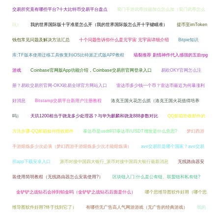
交易所究竟有哪些平台?十大比特币交易平台盘点
蜀门手游武尊技能加点怎么加（蜀门武尊怎么
玩）
我的世界国际版十字准星怎么开（我的世界国际版怎么开十字键瞄准）
提币至imToken
钱包常见问题及解决方法汇总
十个问题告诉你什么是元宇宙 元宇宙详细介绍
Bitpie知识
库:TF版本使用迁移工具恢复到iOS比特派正式版APP教程
墙裂推荐 剧情神作代入感强的五款rpg
游戏
Coinbase官网版App功能介绍，Coinbase交易所官网登录入口
易欧OKY官网怎么注
册？易欧交易所官网-OKX欧易全球官方网站入口
雷达币多少钱一个币？雷达币最近为何暴涨利
好消息
Bitstamp交易平台新用户注册教程
洛克王国火花怎么抓（洛克王国火花值得培养
吗）
天玑1200相当于骁龙多少处理器？与华为麒麟和骁龙888参数对比
QQ邮箱拒收邮件的
方法步骤-QQ邮箱如何拒收邮件
泰达币是usdt吗?泰达币/USDT增发是什么意思?
梦幻西游
手游熔炼多少次必满（梦幻西游手游熔炼多少次才能熔炼满）
ave交易所是哪个国家？ave交易
所app下载安卓入口
派币对接中国四大银行_派币对接中国四大银行最新消息
无线路由器安
装使用简明教程（无线路由器怎么安装使用?）
区块链入门:什么是公有链、联盟链和私有链?
金铲铲之战钻石会掉到铂金吗（金铲铲之战钻石后面是什么）
哪个思维导图软件好用（哪个思
维导图软件好用?终于找到它了）
有哪些无广告高人气网游游戏（无广告的经典游戏）
我的