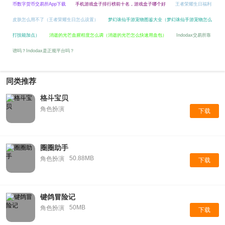
币数字货币交易所App下载
手机游戏盒子排行榜前十名，游戏盒子哪个好
王者荣耀生日福利
皮肤怎么用不了（王者荣耀生日怎么设置）
梦幻诛仙手游宠物图鉴大全（梦幻诛仙手游宠物怎么
打技能加点）
消逝的光芒血腥程度怎么调（消逝的光芒怎么快速用血包）
Indodax交易所靠
谱吗？Indodax是正规平台吗？
同类推荐
格斗宝贝
角色扮演
下载
圈圈助手
50.88MB
角色扮演
下载
键鸽冒险记
50MB
角色扮演
下载