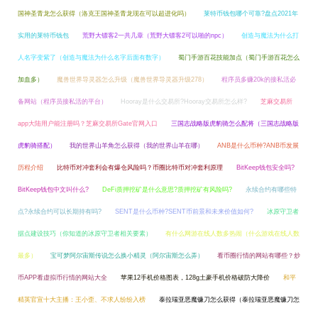
国神圣青龙怎么获得（洛克王国神圣青龙现在可以超进化吗）
莱特币钱包哪个可靠?盘点2021年
实用的莱特币钱包
荒野大镖客2一共几章（荒野大镖客2可以啪的npc）
创造与魔法为什么打
人名字变紫了（创造与魔法为什么名字后面有数字）
蜀门手游百花技能加点（蜀门手游百花怎么
加血多）
魔兽世界导灵器怎么升级（魔兽世界导灵器升级278）
程序员多赚20k的接私活必
备网站（程序员接私活的平台）
Hooray是什么交易所?Hooray交易所怎么样?
芝麻交易所
app大陆用户能注册吗？芝麻交易所Gate官网入口
三国志战略版虎豹骑怎么配将（三国志战略版
虎豹骑搭配）
我的世界山羊角怎么获得（我的世界山羊在哪）
ANB是什么币种?ANB币发展
历程介绍
比特币对冲套利会有爆仓风险吗？币圈比特币对冲套利原理
BitKeep钱包安全吗?
BitKeep钱包中文叫什么?
DeFi质押挖矿是什么意思?质押挖矿有风险吗?
永续合约有哪些特
点?永续合约可以长期持有吗?
SENT是什么币种?SENT币前景和未来价值如何?
冰原守卫者
据点建设技巧（你知道的冰原守卫者相关要素）
有什么网游在线人数多热闹（什么游戏在线人数
最多）
宝可梦阿尔宙斯传说怎么换小精灵（阿尔宙斯怎么弄）
看币圈行情的网站有哪些？炒
币APP看虚拟币行情的网站大全
苹果12手机价格图表，128g土豪手机价格破防大降价
和平
精英官宣十大主播：王小歪、不求人纷纷入榜
泰拉瑞亚恶魔镰刀怎么获得（泰拉瑞亚恶魔镰刀怎