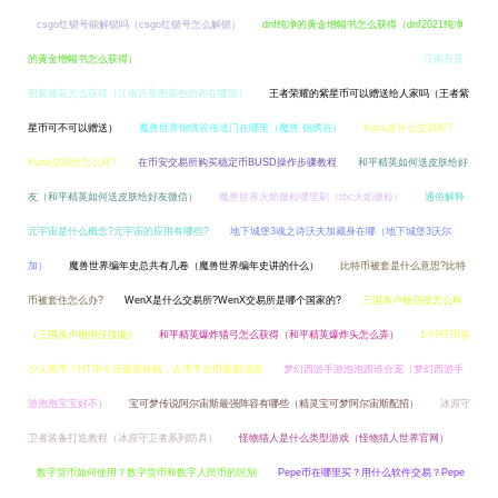
csgo红锁号能解锁吗（csgo红锁号怎么解锁）
dnf纯净的黄金增幅书怎么获得（dnf2021纯净
的黄金增幅书怎么获得）
KYL币发行量和流通量分别是多少?KYL币项目全面介绍
江南百景
图紫藤花怎么获得（江南百景图紫色的布在哪里）
王者荣耀的紫星币可以赠送给人家吗（王者紫
星币可不可以赠送）
魔兽世界锦绣谷传送门在哪里（魔兽 锦绣谷）
Kuna是什么交易所?
Kuna交易所怎么样?
在币安交易所购买稳定币BUSD操作步骤教程
和平精英如何送皮肤给好
友（和平精英如何送皮肤给好友微信）
魔兽世界火焰微粒哪里刷（tbc火焰微粒）
通俗解释
元宇宙是什么概念?元宇宙的应用有哪些?
地下城堡3魂之诗沃夫加藏身在哪（地下城堡3沃尔
加）
魔兽世界编年史总共有几卷（魔兽世界编年史讲的什么）
比特币被套是什么意思?比特
币被套住怎么办?
WenX是什么交易所?WenX交易所是哪个国家的?
三国杀卢植强度怎么样
（三国杀卢植明任技能）
和平精英爆炸猎弓怎么获得（和平精英爆炸头怎么弄）
1个HT币多
少人民币？HT币今日最新价格，火币平台币最新消息
梦幻西游手游泡泡跟谁合宠（梦幻西游手
游泡泡宝宝好不）
宝可梦传说阿尔宙斯最强阵容有哪些（精灵宝可梦阿尔宙斯配招）
冰原守
卫者装备打造教程（冰原守卫者系列防具）
怪物猎人是什么类型游戏（怪物猎人世界官网）
数字货币如何使用？数字货币和数字人民币的区别
Pepe币在哪里买？用什么软件交易？Pepe