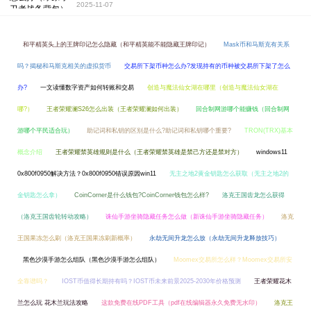
2025-11-07
和平精英头上的王牌印记怎么隐藏（和平精英能不能隐藏王牌印记）
Mask币和马斯克有关系
吗？揭秘和马斯克相关的虚拟货币
交易所下架币种怎么办?发现持有的币种被交易所下架了怎么
办?
一文读懂数字资产如何转账和交易
创造与魔法仙女湖在哪里（创造与魔法仙女湖在
哪?）
王者荣耀澜S26怎么出装（王者荣耀澜如何出装）
回合制网游哪个能赚钱（回合制网
游哪个平民适合玩）
助记词和私钥的区别是什么?助记词和私钥哪个重要?
TRON(TRX)基本
概念介绍
王者荣耀禁英雄规则是什么（王者荣耀禁英雄是禁己方还是禁对方）
windows11
0x800f0950解决方法？0x800f0950错误原因win11
无主之地2黄金钥匙怎么获取（无主之地2的
金钥匙怎么拿）
CoinCorner是什么钱包?CoinCorner钱包怎么样?
洛克王国齿龙怎么获得
（洛克王国齿轮转动攻略）
诛仙手游坐骑隐藏任务怎么做（新诛仙手游坐骑隐藏任务）
洛克
王国果冻怎么刷（洛克王国果冻刷新概率）
永劫无间升龙怎么放（永劫无间升龙释放技巧）
黑色沙漠手游怎么组队（黑色沙漠手游怎么组队）
Moomex交易所怎么样？Moomex交易所安
全靠谱吗？
IOST币值得长期持有吗？IOST币未来前景2025-2030年价格预测
王者荣耀花木
兰怎么玩 花木兰玩法攻略
这款免费在线PDF工具（pdf在线编辑器永久免费无水印）
洛克王