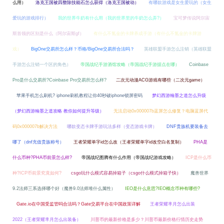
么用）
洛克王国被四整除技能石怎么获得（洛克王国被动）
有哪款游戏是女生爱玩的（女生
爱玩的游戏排行）
我的世界牛奶有什么用（我的世界里的牛奶怎么弄?）
宝可梦传说阿尔宙
斯首领的区别是什么（阿尔宙斯gf）
有什么不氪金的卡牌养成手游（有什么不氪金的卡牌游
戏）
BigOne交易所怎么样？币格/BigOne交易所合法吗？
英雄联盟手游怎么注销（英雄联盟
手游怎么注销一个区的角色）
帝国战纪手游酒馆攻略（帝国战纪手游据点在哪）
Coinbase
Pro是什么交易所?Coinbase Pro交易所怎么样?
二次元动漫ACG游戏有哪些（二次元game）
苹果手机怎么刷机? iphone刷机教程让你40秒破iphone锁屏密码
梦幻西游翰墨之道怎么升级
（梦幻西游翰墨之道攻略 教你如何提升等级）
无法启动0x000007b蓝屏怎么修复？电脑蓝屏代
码0x000007b解决方法
哪款变态卡牌手游玩法多样（变态游戏卡牌）
DNF贵族机要装备去
哪了（dnf充值贵族称号）
王者荣耀单字id怎么改（王者荣耀单字id改空白名复制）
PHA是
什么币种?PHA币前景怎么样?
帝国战纪图腾有什么作用（帝国战纪游戏攻略）
ICP是什么币
种?ICP币前景究竟如何?
csgo玩什么模式容易掉箱子（csgo什么模式掉箱子快）
魔兽世界
9.2法师三系选择哪个好（魔兽9.0法师堆什么属性）
IEO是什么意思?IEO概念币种有哪些?
Gate.io在中国受监管吗合法吗？Gate交易平台在中国政策详解
王者荣耀芈月怎么出装
2022（王者荣耀芈月怎么出装备）
川普币的最新价格是多少？川普币最新价格行情历史走势