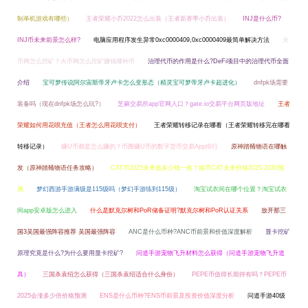
制单机游戏有哪些）
王者荣耀小乔2022怎么出装（王者新赛季小乔出装）
INJ是什么币?
INJ币未来前景怎么样?
电脑应用程序发生异常0xc0000409,0xc0000409最简单解决方法
火
币网怎么挖矿？火币网怎么挖矿赚钱哪种币
治理代币的作用是什么?DeFi项目中的治理代币全面
介绍
宝可梦传说阿尔宙斯帝牙卢卡怎么变形态（精灵宝可梦帝牙卢卡超进化）
dnfpk场需要
装备吗（现在dnfpk场怎么玩?）
芝麻交易所app官网入口？gate.io交易平台网页版地址
王者
荣耀如何用花呗充值（王者怎么用花呗支付）
王者荣耀转移记录在哪看（王者荣耀转移完在哪看
转移记录）
赚U币都是怎么赚的？币圈赚U币的数字货币交易App排行
原神踏鞴物语在哪触
发（原神踏鞴物语任务攻略）
CAT币2025未来值多少钱一枚？猫币CAT未来价格2025-2030预
测
梦幻西游手游满级是115级吗（梦幻手游练到115级）
淘宝试衣间在哪个位置？淘宝试衣
间app安卓版怎么进入
什么是默克尔树和PoR储备证明?默克尔树和PoR认证关系
放开那三
国3吴国最强阵容推荐 吴国最强阵容
ANC是什么币种?ANC币前景和价值深度解析
显卡挖矿
原理究竟是什么?为什么要用显卡挖矿?
问道手游宠物飞升材料怎么获得（问道手游宠物飞升道
具）
三国杀袁绍怎么获得（三国杀袁绍适合什么身份）
PEPE币值得长期持有吗？PEPE币
2025会涨多少倍价格预测
ENS是什么币种?ENS币前景及投资价值深度分析
问道手游40级