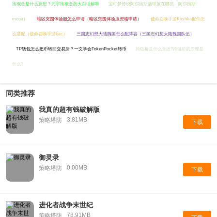
宙概念是什么意思？元宇宙概念的大白话解释
宝可梦传说阿尔宙斯盾甲茧在哪抓（阿尔宙斯
mega）
暗区突围体验服怎么申请（暗区突围体验服资格申请）
使命召唤手游Koshka配件怎
么搭配（使命召唤手游kac）
三国志幻想大陆魏国怎么配阵容（三国志幻想大陆魏国队伍）
TP钱包怎么把币转回交易所？一文学会TokenPocket转币
跨链桥是什么意思?跨链桥的原理是
什么?
同类推荐
我真的超有钱破解版
3.81MB
策略塔防
下载
御灵录
0.00MB
策略塔防
下载
进化者战争末世纪
78.91MB
策略塔防