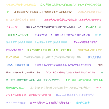
有哪些?区块链十大钱包优缺点
空气币是什么意思?空气币能上交易所吗?空气币一般的寿命是多
久?
和平精英物资币怎么获得（和平精英物资币怎么获得不花钱）
迷你世界香蕉树苗怎么获
得（迷你世界香蕉树,用用什么种）
三国志幻想大陆主界面人物怎么换（三国志幻想大陆形象怎
么换成皮肤）
上线破发的数字货币还能投资吗?破发币判断的依据是什么?
双人成行多少钱
（xbox双人成行多少钱）
电脑突然关机开不了机怎么办？电脑无法开机的原因分析
我的世
界神奇宝贝怎么提升亲密度（我的世界神奇宝贝怎样提升亲密度）
MANA币是哪个国家的?
MANA币怎么样?
哪个手游好玩不花钱（什么手游不花钱还耐玩）
币印矿池BSV币挖矿配置
图文详细教程
王者荣耀生日福利怎么领2022（王者荣耀生日福利怎么领取）
问道点卡服什
么意思（问道点卡充值）
英雄联盟s12琴女符文天赋怎么选（2021琴女最新符文天赋）
帝国
战纪红将哪个厉害（帝国战纪兵书）
我的世界南瓜种子怎么获得（我的世界南瓜种在哪）
问
道手游法宝特殊技能怎么获得（问道手游法宝介绍特技）
未来十年赚钱的生意有哪些（未来十年
最赚钱的十大行业）
宝可梦传说阿尔宙斯什么精灵值得培养（阿尔宙斯什么系最好）
BNB/
币安币发行日期是哪天?2021年币安币前景分析
Glassnode是什么平台?区块链数据平台
Glassnode详细介绍
原神海灵芝有什么用（原神海灵芝有啥用）
最简单的部署