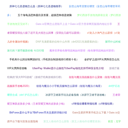
原神七七圣遗物怎么选（原神七七圣遗物推荐）
妄想山海寄居蟹在哪里（妄想山海寄哪里草药
多）
五个海龟汤恐怖题目及答案，超级恐怖很是烧脑
梦幻西游手游泡泡跟谁合宠（梦幻西游
手游泡泡宝宝好不）
Gate.io官网怎么登陆不上去？Gate.io官方登录网页版国内地址分享
王
者荣耀安琪拉八级了还不见大招怎么回事（安琪拉几级可以获得）
cf龙儿小淘气怎么获得（cf龙
儿的专属动作视频）
DNF充满爱慕的信有什么作用（dnf2021充满爱慕的信）
屎币什么时候
发行的？屎币最新价格 今日行情
魔兽世界银色黎明战袍如何获得（银色黎明战袍如何获得）
手机有什么回合制网游好玩（手机回合制游戏排行榜前十名）
金铲铲之战VIP火男阵容怎么玩
VIP火男阵容攻略
UberPay Wallet是什么钱包?UberPay钱包支持币种安全性介绍
游戏厅最
经典的“四大RPG游戏”（游戏厅经典游戏排行榜）
创造与魔法混战服选什么宠物（创造与魔法混
战服新手攻略2020）
创造与魔法小小宇航员服饰怎么获得（创造与魔法小海星）
dnf护石在
哪里合成（dnf 护石怎么得）
冰原守卫者新手玩法必备指南（冰原守卫者手游攻略）
王者荣
耀艾琳新皮肤多少钱（王者荣耀艾琳的皮肤多少钱）
cf举报在哪看举报结果（cf举报结果）
BitForex是什么平台?BitForex币夫交易所详细介绍
Gate交易所苹果手机怎么下载？Gate.io交
易平台下载与安装全面指南
第五人格动作怎么获取（第五人格动作在哪里添加）
前言：元宇