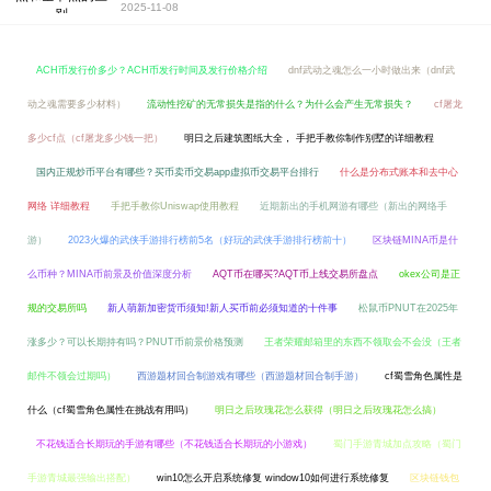
2025-11-08
ACH币发行价多少？ACH币发行时间及发行价格介绍
dnf武动之魂怎么一小时做出来（dnf武
动之魂需要多少材料）
流动性挖矿的无常损失是指的什么？为什么会产生无常损失？
cf屠龙
多少cf点（cf屠龙多少钱一把）
明日之后建筑图纸大全， 手把手教你制作别墅的详细教程
国内正规炒币平台有哪些？买币卖币交易app虚拟币交易平台排行
什么是分布式账本和去中心
网络 详细教程
手把手教你Uniswap使用教程
近期新出的手机网游有哪些（新出的网络手
游）
2023火爆的武侠手游排行榜前5名（好玩的武侠手游排行榜前十）
区块链MINA币是什
么币种？MINA币前景及价值深度分析
AQT币在哪买?AQT币上线交易所盘点
okex公司是正
规的交易所吗
新人萌新加密货币须知!新人买币前必须知道的十件事
松鼠币PNUT在2025年
涨多少？可以长期持有吗？PNUT币前景价格预测
王者荣耀邮箱里的东西不领取会不会没（王者
邮件不领会过期吗）
西游题材回合制游戏有哪些（西游题材回合制手游）
cf蜀雪角色属性是
什么（cf蜀雪角色属性在挑战有用吗）
明日之后玫瑰花怎么获得（明日之后玫瑰花怎么搞）
不花钱适合长期玩的手游有哪些（不花钱适合长期玩的小游戏）
蜀门手游青城加点攻略（蜀门
手游青城最强输出搭配）
win10怎么开启系统修复 window10如何进行系统修复
区块链钱包