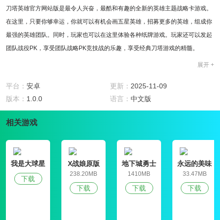
刀塔英雄官方网站版是最令人兴奋，最酷和有趣的全新的英雄主题战略卡游戏。
在这里，只要你够幸运，你就可以有机会画五星英雄，招募更多的英雄，组成你
最强的英雄团队。同时，玩家也可以在这里体验各种纸牌游戏。玩家还可以发起
团队战役PK，享受团队战略PK竞技战的乐趣，享受经典刀塔游戏的精髓。
刀塔英雄官方网站版功能:
展开 +
1.一款新的英雄战斗游戏，以刀塔为主题，是2019年最新颖、最刺激、最流畅的
平台：
安卓
更新：
2025-11-09
游戏；
版本：
1.0.0
语言：
中文版
2.放弃传统的纸牌游戏，引入更多的多元化运动，如英雄推广和技能提高；
3.让玩家充分享受刀塔的战斗乐趣，你也可以组成你最强的英雄阵容。
相关游戏
刀塔英雄官方网站版介绍:
一款经典有趣的基于回合的纸牌游戏，以《阿蒙》的卡通风格呈现给大家；
有成千上万个漂亮的卡片英雄角色供玩家选择，你可以自由组合和匹配你的英雄
我是大球星
X战娘原版
地下城勇士
永远的美味
阵容；
官网版
星球4破解版
238.20MB
1410MB
33.47MB
下载
当然，你也可以通过招募你最喜欢的魔兽英雄来战斗，并享受在你指尖释放华丽
下载
下载
下载
和酷把戏的乐趣。
刀塔英雄官方网站版本评估: