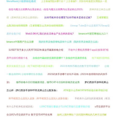
MetaMask(小狐狸钱包)教程
上古卷轴5随从哪个好？上古卷轴5：天际传奇难度实用随从一览
创造与魔法云斑鹦鸟位置必刷点（创造与魔法云斑鹦鸟位置必刷点2023）
原神共饮之杯怎么获
得（原神共饮之杯怎么获得的）
比特币账本存在哪里?比特币账本是谁在记账?
王者荣耀怎
么取消自动拒绝投降（王者荣耀怎么关掉自动拒绝投降）
Uswap Tube是什么交易所?USwap交
易所全面介绍
Web3.0时代,我们的生活将会产生怎样的变化?
binance中国官网地址入口？
binance中国用户怎么注册
我的世界反物质继电器有什么用（我的世界反物质怎么搞）
1USDT等于多少人民币?2022年泰达币最新价格介绍
不收中介费租房用哪个app比较靠谱?租
房平台排行榜前十名
永续合约最好的交易所是哪个？永续合约交易所排名
地下城堡3启明镇
废弃实验室怎么去（地下城堡3图10废弃城寨）
2021年狗狗币概念的数字货币有哪些?
公链
一般会倒闭吗 公链有哪些生存挑战
2023武侠手游哪个好玩不花钱（2021年值得期待的武侠手
游）
猫币价格今日行情最新消息，猫币CAT今日实时价格历史走势
梦幻西游手游69花果山
怎么样（梦幻西游手游69平民花果山怎么配装备）
ATM是什么币种?ATM币价值分析详细介绍
和平精英怎么送别人皮肤（和平精英怎么送别人皮肤衣服）
手机有什么好玩的攻城游戏（有没
有什么手机单机攻城游戏）
LUNC币发行量多少?LUNC币发行总量详细介绍
u币交易所平台
合法吗?u币交易所平台 数字货币APP排名网
如何上国外网站？访问国外网站的几种方法详解