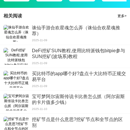
游戏性是对玩家的英雄组合的策略和战术的测试。如果使用不当，它可能会被打
败；
相关阅读
接下来的战斗打击很酷也很刺激，画面的效果也很明亮也很刺激；
更多>
除了燃烧大脑的策略外，游戏还增强了竞技战斗的快感体验，可以满足不同玩家
诛仙手游合欢星魂怎么弄（诛仙合欢星魂推
的需求。
荐）
2025-11-09
DeFi挖矿SUN教程,使用比特派钱包bitpie参与
SUN挖矿(波场系)教程
2025-11-09
买比特币的app哪个好?盘点十大比特币正规交
易平台
2025-11-09
宝可梦阿尔宙斯传说卡比兽怎么抓（阿尔宙斯
的卡片值多少钱）
2025-11-10
挖矿节点是什么意思?挖矿节点和全节点的区
别