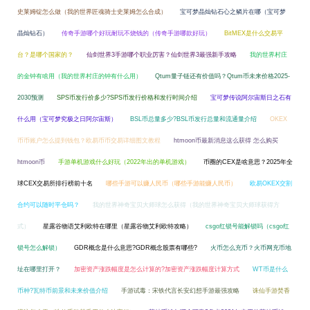
史莱姆锭怎么做（我的世界匠魂骑士史莱姆怎么合成）
宝可梦晶灿钻石心之鳞片在哪（宝可梦
晶灿钻石）
传奇手游哪个好玩耐玩不烧钱的（传奇手游哪款好玩）
BitMEX是什么交易平
台？是哪个国家的？
仙剑世界3手游哪个职业厉害？仙剑世界3最强新手攻略
我的世界村庄
的金钟有啥用（我的世界村庄的钟有什么用）
Qtum量子链还有价值吗？Qtum币未来价格2025-
2030预测
SPS币发行价多少?SPS币发行价格和发行时间介绍
宝可梦传说阿尔宙斯日之石有
什么用（宝可梦究极之日阿尔宙斯）
BSL币总量多少?BSL币发行总量和流通量介绍
OKEX
币币账户怎么提到钱包？欧易币币交易详细图文教程
htmoon币最新消息这么获得 怎么购买
htmoon币
手游单机游戏什么好玩（2022年出的单机游戏）
币圈的CEX是啥意思？2025年全
球CEX交易所排行榜前十名
哪些手游可以赚人民币（哪些手游能赚人民币）
欧易OKEX交割
合约可以随时平仓吗？
我的世界神奇宝贝大师球怎么获得（我的世界神奇宝贝大师球获得方
式）
星露谷物语艾利欧特在哪里（星露谷物艾利欧特攻略）
csgo红锁号能解锁吗（csgo红
锁号怎么解锁）
GDR概念是什么意思?GDR概念股票有哪些?
火币怎么充币？火币网充币地
址在哪里打开？
加密资产涨跌幅度是怎么计算的?加密资产涨跌幅度计算方式
WT币是什么
币种?瓦特币前景和未来价值介绍
手游试毒：宋铁代言长安幻想手游最强攻略
诛仙手游焚香