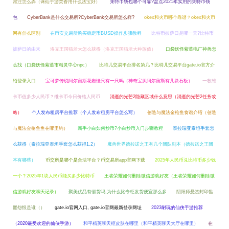
灌注怎么弄（诛仙手游焚香用什么法宝好）
莱特币钱包哪个可靠?盘点2021年实用的莱特币钱
包
CyberBank是什么交易所?CyberBank交易所怎么样?
okex和火币哪个靠谱？okex和火币
网有什么区别
在币安交易所购买稳定币BUSD操作步骤教程
比特币披萨日是哪一天?比特币
披萨日的由来
洛克王国猫老大怎么获得（洛克王国猫老大种族值）
口袋妖怪紫堇电厂神兽怎
么找（口袋妖怪紫堇市精灵中心npc）
比特儿交易平台排名第几？比特儿交易平台gate.io官方介
绍登录入口
宝可梦传说阿尔宙斯花岩怪只有一只吗（神奇宝贝阿尔宙斯有几块石板）
一枚维
卡币值多少人民币？维卡币今日价格人民币
消逝的光芒2隐藏区域什么意思（消逝的光芒2任务攻
略）
个人发布租房平台推荐（个人发布租房平台怎么写）
创造与魔法金枪鱼食谱介绍（创造
与魔法金枪鱼鱼在哪里钓）
新手小白如何炒币?小白炒币入门步骤教程
泰拉瑞亚泰坦手套怎
么获得（泰拉瑞亚泰坦手套怎么获得1.2）
魔兽世界德拉诺之王有几个团队副本（德拉诺之王团
本有哪些）
币交所是哪个是合法平台？币交易所app官网下载
2025年人民币兑比特币多少钱
一个？2025年1块人民币能买多少比特币
王者荣耀如何删除微信游戏好友（王者荣耀如何删除微
信游戏好友聊天记录）
聚美优品有假货吗,为什么比专柜发货便宜那么多
阴阳师悬赏封印骷
髅怨恨是谁（）
gate.io官网入口, gate.io官网最新登录网址
2023耐玩的仙侠手游推荐
（2020最受欢迎的仙侠手游）
和平精英聊天框皮肤在哪里（和平精英聊天大厅在哪里）
在