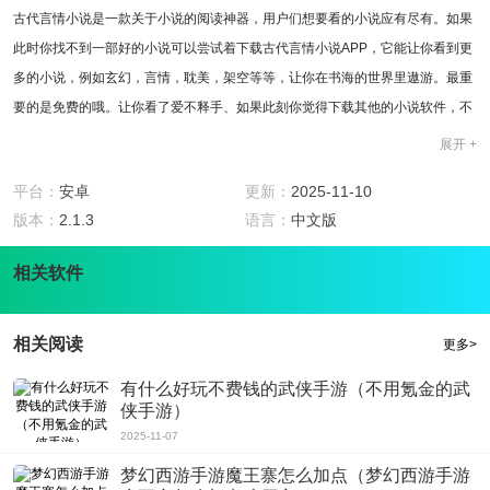
古代言情小说是一款关于小说的阅读神器，用户们想要看的小说应有尽有。如果
此时你找不到一部好的小说可以尝试着下载古代言情小说APP，它能让你看到更
多的小说，例如玄幻，言情，耽美，架空等等，让你在书海的世界里遨游。最重
要的是免费的哦。让你看了爱不释手、如果此刻你觉得下载其他的小说软件，不
仅特别费流量，而且看小说之时也需要VIP，主要是为了收费嘛，何不下载古代
展开 +
言情小说APP尝试一下呢，有了它简直就是你的阅读神器呀，让你一刻都停不下
平台：
安卓
更新：
2025-11-10
来，这种感觉真的是太好了。
版本：
2.1.3
语言：
中文版
软件特色
1，小说免费看
相关软件
2，小说的类型很多，随意挑选
3，每天还有推荐小说，只推荐你喜欢看的
4，还有各种红包，奖励中的惊喜等你来拿
相关阅读
更多>
软件点评
古代言情小说APP是一款关于阅读的软件，适用于所有的用户们，如果此刻你觉
有什么好玩不费钱的武侠手游（不用氪金的武
侠手游）
得自己闲来无事，可以随意地找本小说看看。小编大力推荐古代言情小说APP，
2025-11-07
不管是什么题材的小说都应有尽有，古代言情小说APP只推荐你爱看的小说。想
看什么就看什么，没有时间和空间的限制，喜欢看小说的朋友还在等什么，赶紧
梦幻西游手游魔王寨怎么加点（梦幻西游手游