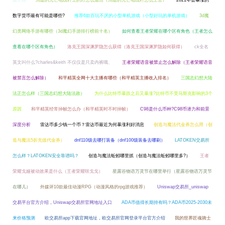
面介绍
消逝的光芒电线杆上的灯怎么激活（消逝的光芒电线杆怎么上去）
2021年会暴涨的
数字货币最有可能是哪些?
推荐6款百玩不厌的小型单机游戏（小型好玩的单机游戏）
3d魔
幻类网络手游有哪些（3d魔幻手游排行榜前十名）
如何查看王者荣耀在哪个区有角色（王者怎么
查看在哪个区有角色）
洛克王国深渊罗隐怎么获得（洛克王国深渊罗隐如何获得）
ck全名
英文叫什么?charles&keith 不仅仅是只卖内裤哦、
王者荣耀语音被禁止怎么解除（王者荣耀语音
被禁言怎么解除）
和平精英全网十大主播有哪些（和平精英主播收入排名）
三国志幻想大陆
法正怎么样（三国志幻想大陆法政）
为什么比特币暴跌之后又暴涨?比特币不受马斯克影响的3个
原因
和平精英经常掉帧怎么办（和平精英时不时掉帧）
C98是什么币种?C98币潜力和前景
深度分析
雷达币多少钱一个币？雷达币最近为何暴涨利好消息
创造与魔法代金券怎么用（创
造与魔法5折充值代金券）
dnf110级去哪打装备（dnf100级装备去哪刷）
LATOKEN交易所
怎么样？LATOKEN安全靠谱吗？
创造与魔法蚯蚓哪里抓（创造与魔法蚯蚓哪里多?）
王者
荣耀戈娅被动效果是什么（王者荣耀咲戈戈）
星露谷物语万灵节在哪里举行（星露谷物语万灵节
在哪儿）
外媒评10款最佳动漫RPG（动漫风格的rpg游戏推荐）
Uniswap交易所_uniswap
交易平台官方介绍，Uniswap交易所官网地址入口
ADA币值得长期持有吗？ADA币2025-2030未
来价格预测
欧交易所app下载官网地址，欧交易所官网登录平台官方介绍
我的世界匠魂骑士