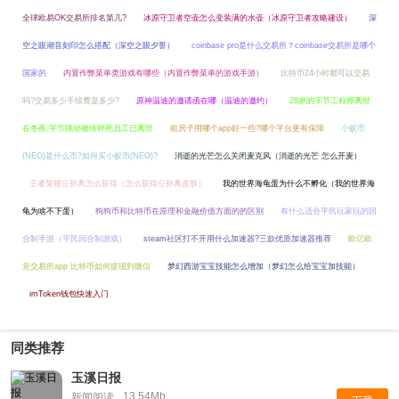
全球欧易OK交易所排名第几?
冰原守卫者空壶怎么变装满的水壶（冰原守卫者攻略建设）
深
空之眼潮音刻印怎么搭配（深空之眼夕誓）
coinbase pro是什么交易所？coinbase交易所是哪个
国家的
内置作弊菜单类游戏有哪些（内置作弊菜单的游戏手游）
比特币24小时都可以交易
吗?交易多少手续费是多少?
原神温迪的邀请函在哪（温迪的邀约）
28岁的字节工程师离世
在冬夜,字节跳动被传猝死员工已离世
租房子用哪个app好一些?哪个平台更有保障
小蚁币
(NEO)是什么币?如何买小蚁币(NEO)?
消逝的光芒怎么关闭麦克风（消逝的光芒 怎么开麦）
王者荣耀公孙离怎么获得（怎么获得公孙离皮肤）
我的世界海龟蛋为什么不孵化（我的世界海
龟为啥不下蛋）
狗狗币和比特币在原理和金融价值方面的的区别
有什么适合平民玩家玩的回
合制手游（平民回合制游戏）
steam社区打不开用什么加速器?三款优质加速器推荐
欧亿欧
意交易所app 比特币如何提现到微信
梦幻西游宝宝技能怎么增加（梦幻怎么给宝宝加技能）
imToken钱包快速入门
同类推荐
玉溪日报
13.54Mb
新闻阅读