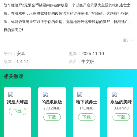
战车撞僵尸2无限金币钞票内购破解版是一个以僵尸启示录为主题的模拟逃亡之
旅。在游戏中，玩家将驾驶他的改装汽车穿过许多僵尸的障碍。这趟旅行很危
险。你能否逃离天空取决于你的命运。无情地粉碎这些残忍的僵尸，挑战死亡世
界的最高分!
破解版特色
展开 +
解锁并升级10种不同的车辆，包括跑车、消防车，甚至是冰淇淋贩售车。
破解了游戏内购系统，拥有限金币钞票。
平台：
安卓
更新：
2025-11-10
丰富的剧情模式，让你的战斗内容变得更加丰富。
版本：
1.4.14
语言：
中文版
相关游戏
多样的道路，不同的道路会遇到不同的僵尸。
游戏亮点
1.加入第一部电影的情节，创造一个全新的故事。这个故事将会更长，更精彩，
在一个充满僵尸感染的城市里旅行和冒险。
我是大球星
X战娘原版
地下城勇士
永远的美味
2.为每个人提供更多的检查点选择。不同的选择意味着不同的冒险环境和不同特
官网版
星球4破解版
238.20MB
1410MB
33.47MB
下载
征的僵尸。一路上总是有许多困难。你能否突破重围取决于你的驾驶技术。
下载
下载
下载
3.创造你自己的个人杀戮风格。各种车辆将装载略有不同的武器。选择合理升级
你的车辆，不要给僵尸留下任何机会。