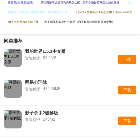
镖客2达奇最后结局）
梦幻西游手游妙音鸟内丹怎么配（梦幻手游妙音鸟怎么加点最好）
外
媒盘点十大最佳开放世界RPG《艾尔登法环》第一
OpenEx交易所合法吗怎么用？OpenSea中文
NFT交易所App官网下载
和平精英粉装是什么意思（和平精英粉套装是什么意思）
同类推荐
我的世界1.5.1中文版
55.9MB
冒险解密
下载
网易心理战
434.98MB
冒险解密
下载
影子杀手2破解版
245MB
冒险解密
下载