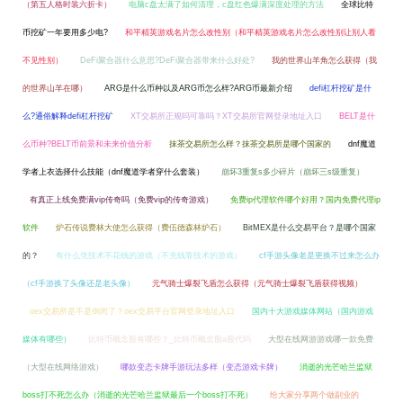
（第五人格时装六折卡）
电脑c盘太满了如何清理，c盘红色爆满深度处理的方法
全球比特
币挖矿一年要用多少电?
和平精英游戏名片怎么改性别（和平精英游戏名片怎么改性别让别人看
不见性别）
DeFi聚合器什么意思?DeFi聚合器带来什么好处?
我的世界山羊角怎么获得（我
的世界山羊在哪）
ARG是什么币种以及ARG币怎么样?ARG币最新介绍
defi杠杆挖矿是什
么?通俗解释defi杠杆挖矿
XT交易所正规吗可靠吗？XT交易所官网登录地址入口
BELT是什
么币种?BELT币前景和未来价值分析
抹茶交易所怎么样？抹茶交易所是哪个国家的
dnf魔道
学者上衣选择什么技能（dnf魔道学者穿什么套装）
崩坏3重复s多少碎片（崩坏三s级重复）
有真正上线免费满vip传奇吗（免费vip的传奇游戏）
免费ip代理软件哪个好用？国内免费代理ip
软件
炉石传说费林大使怎么获得（费伍德森林炉石）
BitMEX是什么交易平台？是哪个国家
的？
有什么凭技术不花钱的游戏（不充钱靠技术的游戏）
cf手游头像老是更换不过来怎么办
（cf手游换了头像还是老头像）
元气骑士爆裂飞盾怎么获得（元气骑士爆裂飞盾获得视频）
oex交易所是不是倒闭了？oex交易平台官网登录地址入口
国内十大游戏媒体网站（国内游戏
媒体有哪些）
比特币概念股有哪些？_比特币概念股a股代码
大型在线网游游戏哪一款免费
（大型在线网络游戏）
哪款变态卡牌手游玩法多样（变态游戏卡牌）
消逝的光芒哈兰监狱
boss打不死怎么办（消逝的光芒哈兰监狱最后一个boss打不死）
给大家分享两个做副业的