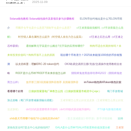
2025-11-09
Solana钱包教程:Solana钱包操作及新项目参与步骤教程
ELON币合约地址是什么?ELON币简
介
币圈开仓平仓是什么意思?强制平仓是什么意思?
cf王者蔷薇能觉醒吗（cf手游蔷薇怎么觉
醒）
时空猎人暴击属性怎么提升（时空猎人攻击力怎么提高）
cf王者之石怎么用（cf王者之
石咋获得）
通俗解释元宇宙是什么概念?元宇宙的应用有哪些?
狗狗币适合长期持有吗？未
来有投资价值吗？狗狗币涨不上去的原因
现在哪个币有潜力？2025未来能涨1000倍的币价格预
测
以太坊科普：理解ERC-20 token合约
OKX欧易交易所注册/充值/交易操作使用教程全攻
略
REEF是什么币种?REEF币未来价值怎么样
阴阳师鬼使黑值得培养吗2022（阴阳师鬼使
黑怎么样）
放开那三国3吴国最强阵容推荐 吴国最强阵容
imToken钱包和AToken钱包比较
看看哪个好用
口袋妖怪紫堇电厂神兽怎么找（口袋妖怪紫堇市精灵中心npc）
蜀门手游青城
加点攻略（蜀门手游青城最强输出搭配）
王者荣耀怎么禁止好友送皮肤（王者荣耀怎么禁止好友
送皮肤呢）
dnf110武器需要喂养升级吗（dnf100级武器还能升级吗）
FTX参与新项目教程
shib柴犬币用哪个钱包?什么钱包支持shib?
（复古龙城霸业1·80手游）新手详细攻略
比特
派钱包安全吗?是去中心化的钱包吗?
GALA是什么币种?GALA币前景和价值深度分析
王者荣