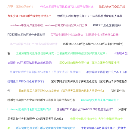
APP（做副业的软件）
什么交易所平台币比较好?各大所平台币对比
欧易/okex币交易手续
费多少钱？okex币手续费怎么计算？
炒币的人后来都怎么样了？中国靠比特币发财的人现状
coinbase中国用户注册教程,coinbase官网资料介绍登录入口分享
PDEX币怎么交易购买?
PDEX币交易购买操作步骤教程
宝可梦剑盾胆小性格加什么（剑盾胆小性格喜欢什么口味）
哪个清理软件最好用?魔方清理垃圾软件
区块链DODO币怎么样？DODO币未来价值深度分
析
王者荣耀如何删除微信游戏好友（王者荣耀如何删除微信游戏好友聊天记录）
cf百城ak怎
么获得（cf手游百城联赛ak怎么获得）
深空之眼前期角色哪个好（深空之眼角色强度排行）
外媒评M站近十年最佳RPG游戏：《艾尔登法环》登榜第二
泰拉瑞亚天界符为什么用不了（泰
拉瑞亚天界符为什么召唤不了）
宝可梦阿尔宙斯传说仙子伊布怎么进化（宝可梦仙子伊布进化条
件）
我的世界工具匠的职业方块是什么（我的世界工具商的职业方块是什么）
我有10个比
特币怎么卖掉？在中国比特币变现最简单合法的方法分析
Uniswap交易所是哪个国家的？
Uniswap交易所排名第几正规吗详解
区块链CELO是什么币种?CELO币前景怎么样?
冰原守
卫者采集任务都有哪些（冰原守卫者手游攻略）
电脑性价比排行前十名 大学生电脑推荐前十
名
币安简版怎么买币? 币安简版和专业版的区别对比
荒野大镖客2达奇最后去哪了（荒野大