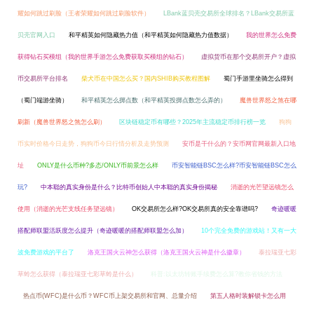
耀如何跳过刷脸（王者荣耀如何跳过刷脸软件）
LBank蓝贝壳交易所全球排名？LBank交易所蓝
贝壳官网入口
和平精英如何隐藏热力值（和平精英如何隐藏热力值数据）
我的世界怎么免费
获得钻石买模组（我的世界手游怎么免费获取买模组的钻石）
虚拟货币在那个交易所开户？虚拟
币交易所平台排名
柴犬币在中国怎么买？国内SHIB购买教程图解
蜀门手游里坐骑怎么得到
（蜀门端游坐骑）
和平精英怎么掷点数（和平精英投掷点数怎么弄的）
魔兽世界怒之煞在哪
刷新（魔兽世界怒之煞怎么刷）
区块链稳定币有哪些？2025年主流稳定币排行榜一览
狗狗
币实时价格今日走势，狗狗币今日行情分析及走势预测
安币是干什么的？安币网官网最新入口地
址
ONLY是什么币种?多态/ONLY币前景怎么样
币安智能链BSC怎么样?币安智能链BSC怎么
玩?
中本聪的真实身份是什么？比特币创始人中本聪的真实身份揭秘
消逝的光芒望远镜怎么
使用（消逝的光芒支线任务望远镜）
OK交易所怎么样?OK交易所真的安全靠谱吗?
奇迹暖暖
搭配师联盟活跃度怎么提升（奇迹暖暖的搭配师联盟怎么加）
10个完全免费的游戏站！又有一大
波免费游戏的平台了
洛克王国火云神怎么获得（洛克王国火云神是什么徽章）
泰拉瑞亚七彩
草蛉怎么获得（泰拉瑞亚七彩草蛉是什么）
科普:以太坊转账手续费怎么算?教你省钱的方法
热点币(WFC)是什么币？WFC币上架交易所和官网、总量介绍
第五人格时装解锁卡怎么用