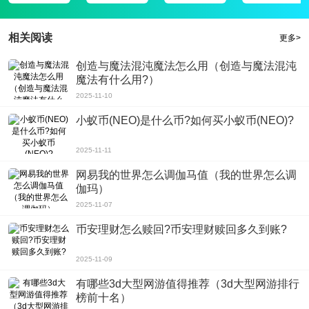
4.在这个城市里，有很多破坏。没有一条平坦的大路，每一步都很危险。车辆可
能随时损坏。如果你不小心驾驶，你的汽车可能会撞成碎片，这将使你的生命处
相关阅读
更多>
于危险之中。
玩法攻略
创造与魔法混沌魔法怎么用（创造与魔法混沌
在国家的另一端，一艘船正在等待撤离。你面前只有一个障碍:无数的城市被僵尸
魔法有什么用?）
占据。情况熟悉吗?只有一辆破旧的汽车和一些现金，但你需要冲过成群的僵
2025-11-10
尸，从天空中逃离!
小蚁币(NEO)是什么币?如何买小蚁币(NEO)?
温馨提示
战车撞僵尸2无限金币钞票内购破解版ios苹果还没有发布。暂时，我会把安卓版
2025-11-11
本下载给你!
网易我的世界怎么调伽马值（我的世界怎么调
伽玛）
2025-11-07
币安理财怎么赎回?币安理财赎回多久到账?
2025-11-09
有哪些3d大型网游值得推荐（3d大型网游排行
榜前十名）