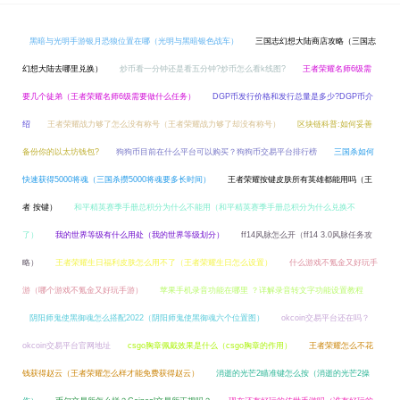
黑暗与光明手游银月恐狼位置在哪（光明与黑暗银色战车）
三国志幻想大陆商店攻略（三国志
幻想大陆去哪里兑换）
炒币看一分钟还是看五分钟?炒币怎么看k线图?
王者荣耀名师6级需
要几个徒弟（王者荣耀名师6级需要做什么任务）
DGP币发行价格和发行总量是多少?DGP币介
绍
王者荣耀战力够了怎么没有称号（王者荣耀战力够了却没有称号）
区块链科普:如何妥善
备份你的以太坊钱包?
狗狗币目前在什么平台可以购买？狗狗币交易平台排行榜
三国杀如何
快速获得5000将魂（三国杀攒5000将魂要多长时间）
王者荣耀按键皮肤所有英雄都能用吗（王
者 按键）
和平精英赛季手册总积分为什么不能用（和平精英赛季手册总积分为什么兑换不
了）
我的世界等级有什么用处（我的世界等级划分）
ff14风脉怎么开（ff14 3.0风脉任务攻
略）
王者荣耀生日福利皮肤怎么用不了（王者荣耀生日怎么设置）
什么游戏不氪金又好玩手
游（哪个游戏不氪金又好玩手游）
苹果手机录音功能在哪里 ？详解录音转文字功能设置教程
阴阳师鬼使黑御魂怎么搭配2022（阴阳师鬼使黑御魂六个位置图）
okcoin交易平台还在吗？
okcoin交易平台官网地址
csgo胸章佩戴效果是什么（csgo胸章的作用）
王者荣耀怎么不花
钱获得赵云（王者荣耀怎么样才能免费获得赵云）
消逝的光芒2瞄准键怎么按（消逝的光芒2操