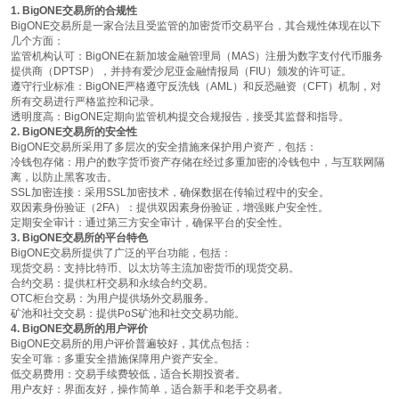
1. BigONE交易所的合规性
BigONE交易所是一家合法且受监管的加密货币交易平台，其合规性体现在以下
几个方面：
监管机构认可
：BigONE在新加坡金融管理局（MAS）注册为数字支付代币服务
提供商（DPTSP），并持有爱沙尼亚金融情报局（FIU）颁发的许可证。
遵守行业标准
：BigONE严格遵守反洗钱（AML）和反恐融资（CFT）机制，对
所有交易进行严格监控和记录。
透明度高
：BigONE定期向监管机构提交合规报告，接受其监督和指导。
2. BigONE交易所的安全性
BigONE交易所采用了多层次的安全措施来保护用户资产，包括：
冷钱包存储
：用户的数字货币资产存储在经过多重加密的冷钱包中，与互联网隔
离，以防止黑客攻击。
SSL加密连接
：采用SSL加密技术，确保数据在传输过程中的安全。
双因素身份验证（2FA）
：提供双因素身份验证，增强账户安全性。
定期安全审计
：通过第三方安全审计，确保平台的安全性。
3. BigONE交易所的平台特色
BigONE交易所提供了广泛的平台功能，包括：
现货交易
：支持比特币、以太坊等主流加密货币的现货交易。
合约交易
：提供杠杆交易和永续合约交易。
OTC柜台交易
：为用户提供场外交易服务。
矿池和社交交易
：提供PoS矿池和社交交易功能。
4. BigONE交易所的用户评价
BigONE交易所的用户评价普遍较好，其优点包括：
安全可靠
：多重安全措施保障用户资产安全。
低交易费用
：交易手续费较低，适合长期投资者。
用户友好
：界面友好，操作简单，适合新手和老手交易者。