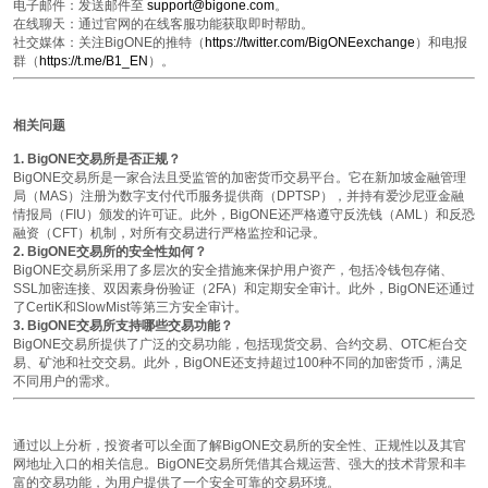
电子邮件
：发送邮件至
support@bigone.com
。
在线聊天
：通过官网的在线客服功能获取即时帮助。
社交媒体
：关注BigONE的推特（
https://twitter.com/BigONEexchange
）和电报
群（
https://t.me/B1_EN
）。
相关问题
1. BigONE交易所是否正规？
BigONE交易所是一家合法且受监管的加密货币交易平台。它在新加坡金融管理
局（MAS）注册为数字支付代币服务提供商（DPTSP），并持有爱沙尼亚金融
情报局（FIU）颁发的许可证。此外，BigONE还严格遵守反洗钱（AML）和反恐
融资（CFT）机制，对所有交易进行严格监控和记录。
2. BigONE交易所的安全性如何？
BigONE交易所采用了多层次的安全措施来保护用户资产，包括冷钱包存储、
SSL加密连接、双因素身份验证（2FA）和定期安全审计。此外，BigONE还通过
了CertiK和SlowMist等第三方安全审计。
3. BigONE交易所支持哪些交易功能？
BigONE交易所提供了广泛的交易功能，包括现货交易、合约交易、OTC柜台交
易、矿池和社交交易。此外，BigONE还支持超过100种不同的加密货币，满足
不同用户的需求。
通过以上分析，投资者可以全面了解BigONE交易所的安全性、正规性以及其官
网地址入口的相关信息。BigONE交易所凭借其合规运营、强大的技术背景和丰
富的交易功能，为用户提供了一个安全可靠的交易环境。