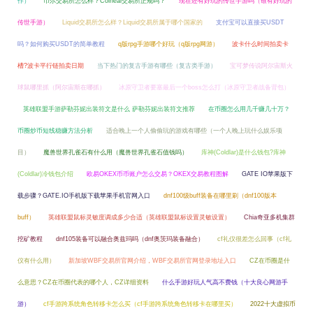
作）
币尔交易所怎么样？Coineal交易所正规吗？
现在还有好玩的传世手游吗（谁有好玩的
传世手游）
Liquid交易所怎么样？Liquid交易所属于哪个国家的
支付宝可以直接买USDT
吗？如何购买USDT的简单教程
q版rpg手游哪个好玩（q版rpg网游）
波卡什么时间拍卖卡
槽?波卡平行链拍卖日期
当下热门的复古手游有哪些（复古类手游）
宝可梦传说阿尔宙斯火
球鼠哪里抓（阿尔宙斯在哪抓）
冰原守卫者要塞最后一个boss怎么打（冰原守卫者战备背包）
英雄联盟手游萨勒芬妮出装符文是什么 萨勒芬妮出装符文推荐
在币圈怎么用几千赚几十万？
币圈炒币短线稳赚方法分析
适合晚上一个人偷偷玩的游戏有哪些（一个人晚上玩什么娱乐项
目）
魔兽世界孔雀石有什么用（魔兽世界孔雀石值钱吗）
库神(Coldlar)是什么钱包?库神
(Coldlar)冷钱包介绍
欧易OKEX币币账户怎么交易？OKEX交易教程图解
GATE IO苹果版下
载步骤？GATE.IO手机版下载苹果手机官网入口
dnf100级buff装备在哪里刷（dnf100版本
buff）
英雄联盟鼠标灵敏度调成多少合适（英雄联盟鼠标设置灵敏设置）
Chia奇亚多机集群
挖矿教程
dnf105装备可以融合奥兹玛吗（dnf奥茨玛装备融合）
cf礼仪很差怎么回事（cf礼
仪有什么用）
新加坡WBF交易所官网介绍，WBF交易所官网登录地址入口
CZ在币圈是什
么意思？CZ在币圈代表的哪个人，CZ详细资料
什么手游好玩人气高不费钱（十大良心网游手
游）
cf手游跨系统角色转移卡怎么买（cf手游跨系统角色转移卡在哪里买）
2022十大虚拟币