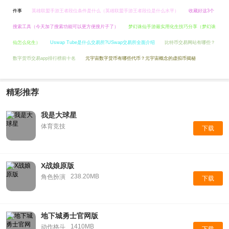
件事
英雄联盟手游王者段位条件是什么（英雄联盟手游王者段位是什么水平）
收藏好这3个
搜索工具（今天加了搜索功能可以更方便搜片子了）
梦幻诛仙手游最实用化生技巧分享（梦幻诛
仙怎么化生）
Uswap Tube是什么交易所?USwap交易所全面介绍
比特币交易网站有哪些？
数字货币交易app排行榜前十名
元宇宙数字货币有哪些代币？元宇宙概念的虚拟币揭秘
精彩推荐
我是大球星
体育竞技
下载
X战娘原版
238.20MB
角色扮演
下载
地下城勇士官网版
1410MB
动作格斗
下载