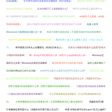
moba游戏）
宝可梦传说阿尔宙斯谢米在哪能抓（阿尔宙斯gf）
附近找工作用什么软件好呢?
多款app评测这几个最靠谱
以太经典ETC上涨原因是什么?
MEXC交易所是正规交易平台
吗？抹茶MEXC交易所官网入口
BMJ是什么币种?BMJ币合法吗?
dnf疲劳几点更新（dnf疲
劳啥时候刷新）
国内正规的区块链交易平台有哪些?国内区块链平台推荐
电脑上使用
Metamask小狐狸钱包问题汇总一览
有啥不需要充钱的游戏（不需要充钱的手机游戏有哪些）
NKN币可以投资吗?NKN币前景和价值分析
魔兽世界小龙人怎么解锁人形态（小龙人怎么打
书）
和平精英123木头人在哪里玩（吃鸡123木头人）
区块大小增加10倍是什么意思?区块大
小增加10倍的影响
哪一款rpg手游近期玩的人多（现在什么rpg游戏玩的人多）
Bitstamp交
易所怎么交易？Bitstamp交易所交易教程
通过欧易OKEX交易所参与指南
如何上国外网站？
访问国外网站的几种方法详解
比特币节点是什么意思?比特币节点有什么用?
泰达币怎么换
成人民币?泰达币USDT可以兑换人民币吗?
消逝的光芒2按Q没反应怎么办（消逝的光芒2pc）
荒野大镖客2传说动物有什么用（荒野大镖客2传说动物有啥用）
三国志幻想大陆女队全新阵容
（三国志幻想大陆女队阵容培养顺序）
什么手机游戏适合休闲娱乐（什么手机游戏休闲又好
玩）
王者荣耀隐身访问会访客量加1吗（王者荣耀隐身访问人数会增加吗）
消逝的光芒2夜
行者藏身处密码是什么（消逝的光芒夜行猎人怎么打）
科普:你现在就可以在Layer-2(L2)上做的7