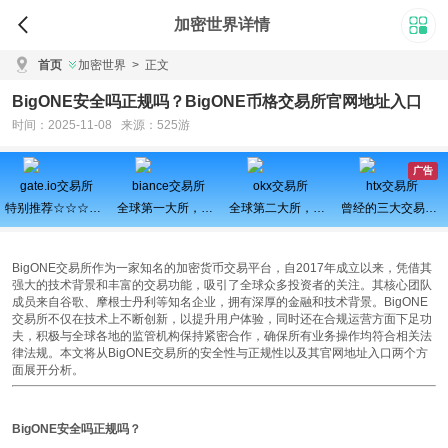
加密世界详情
首页
加密世界
>
正文
BigONE安全吗正规吗？BigONE币格交易所官网地址入口
时间：2025-11-08 来源：525游
广告
gate.io交易所
biance交易所
okx交易所
htx交易所
特别推荐☆☆☆百倍币之王
全球第一大所，新用户注册可得100USDT奖励
全球第二大所，新用户拆盲盒100%中奖，最高价值60000元
曾经的三大交易所之一、近期空投活动较多，力争重回巅峰
BigONE交易所作为一家知名的加密货币交易平台，自2017年成立以来，凭借其
强大的技术背景和丰富的交易功能，吸引了全球众多投资者的关注。其核心团队
成员来自谷歌、摩根士丹利等知名企业，拥有深厚的金融和技术背景。BigONE
交易所不仅在技术上不断创新，以提升用户体验，同时还在合规运营方面下足功
夫，积极与全球各地的监管机构保持紧密合作，确保所有业务操作均符合相关法
律法规。本文将从BigONE交易所的安全性与正规性以及其官网地址入口两个方
面展开分析。
BigONE安全吗正规吗？