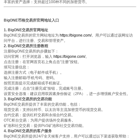
丰富的资产选择
：支持超过100种不同的加密货币。
BigONE币格交易所官网地址入口
1. BigONE交易所官网地址
BigONE交易所的官方网站地址为
https://bigone.com/
。用户可以通过该网址访
问平台，进行注册、交易和管理资产。
2. BigONE交易所注册教程
注册BigONE交易所的步骤如下：
访问官网
：打开浏览器，输入
https://bigone.com/
。
点击注册
：在官网首页右上角点击“注册”按钮。
填写注册信息
：
选择注册方式（电子邮件或手机）。
输入注册邮箱/手机号码、密码。
按照页面提示完成邮箱或手机验证。
完成注册
：点击“注册完成”按钮，完成账号注册。
设置安全选项
：建议启用双因素身份验证（2FA），进一步增强账户安全性。
3. BigONE交易所的交易功能
BigONE交易所提供了丰富的交易功能，包括：
现货交易
：支持比特币、以太坊等主流加密货币的现货交易。
合约交易
：提供杠杆交易和永续合约交易。
OTC柜台交易
：为用户提供场外交易服务。
矿池和社交交易
：提供PoS矿池和社交交易功能。
4. BigONE交易所的客户服务
BigONE交易所提供24/7全天候客户支持，用户可以通过以下渠道获取帮助：