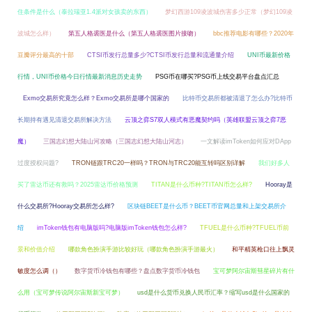
住条件是什么（泰拉瑞亚1.4派对女孩卖的东西）
梦幻西游109凌波城伤害多少正常（梦幻109凌
波城怎么样）
第五人格裘医是什么（第五人格裘医图片接吻）
bbc推荐电影有哪些？2020年
豆瓣评分最高的十部
CTSI币发行总量多少?CTSI币发行总量和流通量介绍
UNI币最新价格
行情，UNI币价格今日行情最新消息历史走势
PSG币在哪买?PSG币上线交易平台盘点汇总
Exmo交易所究竟怎么样？Exmo交易所是哪个国家的
比特币交易所都被清退了怎么办?比特币
长期持有遇见清退交易所解决方法
云顶之弈S7双人模式有恶魔契约吗（英雄联盟云顶之弈7恶
魔）
三国志幻想大陆山河攻略（三国志幻想大陆山河志）
一文解读imToken如何应对DApp
过度授权问题?
TRON链跟TRC20一样吗？TRON与TRC20能互转吗区别详解
我们好多人
买了雷达币还有救吗？2025雷达币价格预测
TITAN是什么币种?TITAN币怎么样?
Hooray是
什么交易所?Hooray交易所怎么样?
区块链BEET是什么币？BEET币官网总量和上架交易所介
绍
imToken钱包有电脑版吗?电脑版imToken钱包怎么样?
TFUEL是什么币种?TFUEL币前
景和价值介绍
哪款角色扮演手游比较好玩（哪款角色扮演手游最火）
和平精英枪口往上飘灵
敏度怎么调（）
数字货币冷钱包有哪些？盘点数字货币冷钱包
宝可梦阿尔宙斯彗星碎片有什
么用（宝可梦传说阿尔宙斯新宝可梦）
usd是什么货币兑换人民币汇率？缩写usd是什么国家的