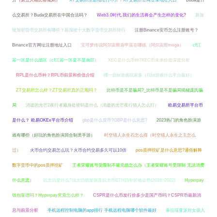
分（第五人格比赛规则）
XT交易所注册地址打不开？XT交易所官网登录地址入口
Buda是什
么交易所？Buda交易所在中国合法吗？
Web3.0时代,我们的生活将会产生怎样的变化?
新加
坡加密货币交易所有哪些？新加坡十大数字货币交易所排行
注册Binance安币怎么注册账号？
Binance官方网址注册地址入口
宝可梦传说阿尔宙斯盾甲茧在哪抓（阿尔宙斯mega）
cf江
苏一区是什么战区（cf江苏一区是不是南部）
XEC是什么币种?XEC币未来价值深度分析
RPL是什么币种？RPL币前景和价值介绍
哪一款bt游戏玩家多（玩bt游戏什么平台最好）
ZT交易所怎么样？ZT交易所真的正规吗？
比特币是不是骗局?_比特币是不是骗局揭秘庞氏骗
局
消逝的光芒2夜行者藏身处密码是什么（消逝的光芒夜行猎人怎么打）
欧易交易所平台币
是什么？ 欧易OKEx平台币介绍
gbp是什么货币?GBP是什么意思?
2023热门的角色扮演游
戏有哪些（好玩的角色扮演回合制类手游）
时空猎人永生石怎么得（时空猎人永生之主怎么
过）
火币合约交易怎么玩？火币合约交易多久可以10倍
pos质押挖矿是什么意思?通俗解释
数字货币中的pos质押挖矿
王者荣耀账号受限制不能充值怎么办（王者荣耀账号受限制 无法消费
什么意思）
以太坊是什么?以太坊的发展及以太币ETH历年价格走势(2016~2022)
Hyperpay
钱包靠谱吗？Hyperpay究竟怎么样？
CSPR是什么币发行价多少是国产币吗？CSPR币最新消
息与前景分析
手机远程控制电脑的app排行 手机远程电脑哪个软件最好
泰拉瑞亚派对女孩入