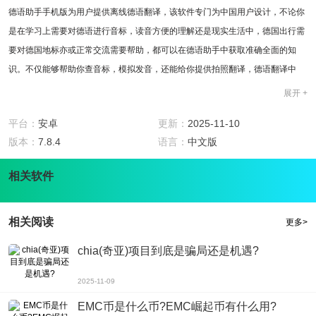
德语助手手机版为用户提供离线德语翻译，该软件专门为中国用户设计，不论你
是在学习上需要对德语进行音标，读音方便的理解还是现实生活中，德国出行需
要对德国地标亦或正常交流需要帮助，都可以在德语助手中获取准确全面的知
识。不仅能够帮助你查音标，模拟发音，还能给你提供拍照翻译，德语翻译中
文，中文单衣德语服务。
展开 +
软件特色
1.一款德国旅行神器，如果你想和德国人正常交流，这款软件就够了。
平台：
安卓
更新：
2025-11-10
2.德语学习神器，如果你需要学习德语，想了解每个词，每句话，这个软件同样
版本：
7.8.4
语言：
中文版
适合你。
相关软件
3.提供笔记功能，让你在学习中能够更好的了解每个知识点。
4.提供在线指导功能，随时随地帮助你学习。
5.海量资料，线上德语图书馆，供你选择则。离线翻译功能，让你随时随地了解
相关阅读
更多>
德语。
软件点评
chia(奇亚)项目到底是骗局还是机遇?
一款为用户提供德语学习，德国出行的必备神器，无论学习，还是和德国人聊
2025-11-09
天，该软件都可以满足你的需求。
EMC币是什么币?EMC崛起币有什么用?