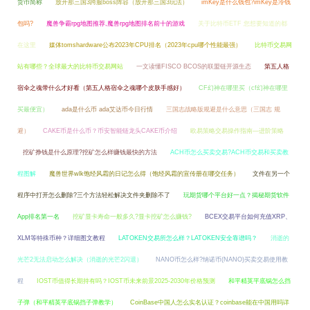
货币简称
放开那三国3跨服boss阵容（放开那三国3玩法）
imKey是什么钱包?imKey是冷钱
包吗?
魔兽争霸rpg地图推荐,魔兽rpg地图排名前十的游戏
关于比特币ETF 您想要知道的都
在这里
媒体tomshardware公布2023年CPU排名（2023年cpu哪个性能最强）
比特币交易网
站有哪些？全球最大的比特币交易网站
一文读懂FISCO BCOS的联盟链开源生态
第五人格
宿伞之魂带什么才好看（第五人格宿伞之魂哪个皮肤手感好）
CF幻神在哪里买（cf幻神在哪里
买最便宜）
ada是什么币 ada艾达币今日行情
三国志战略版规避是什么意思（三国志 规
避）
CAKE币是什么币？币安智能链龙头CAKE币介绍
欧易策略交易操作指南—进阶策略
挖矿挣钱是什么原理?挖矿怎么样赚钱最快的方法
ACH币怎么买卖交易?ACH币交易和买卖教
程图解
魔兽世界wlk饱经风霜的日记怎么得（饱经风霜的宣传册在哪交任务）
文件在另一个
程序中打开怎么删除?三个方法轻松解决文件夹删除不了
玩期货哪个平台好一点？揭秘期货软件
App排名第一名
挖矿显卡寿命一般多久?显卡挖矿怎么赚钱?
BCEX交易平台如何充值XRP、
XLM等特殊币种？详细图文教程
LATOKEN交易所怎么样？LATOKEN安全靠谱吗？
消逝的
光芒2无法启动怎么解决（消逝的光芒2闪退）
NANO币怎么样?纳诺币(NANO)买卖交易使用教
程
IOST币值得长期持有吗？IOST币未来前景2025-2030年价格预测
和平精英平底锅怎么挡
子弹（和平精英平底锅挡子弹教学）
CoinBase中国人怎么实名认证？coinbase能在中国用吗详