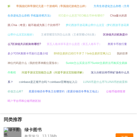
解
帝国战纪和帝国纪元是一个游戏吗（帝国战纪游戏怎么样）
方舟生存进化怎么存档（方舟
生存进化怎么存档 手机版存档方法）
IEO是什么意思?IEO概念币种有哪些?
Chia爆火的原
因,Chia（奇亚）能不能成为第二个比特币?
梦幻西游手游花果山带什么法宝（梦幻西游手游花果
山带什么法宝比较好）
王者荣耀暃S26怎么出装（王者荣耀s24出装）
区块链共识机制是什
么?区块链共识机制有哪些?
第五人格末班车是什么意思（第五人格车子）
奥斯卡币发行量
多少?OSK奥斯卡币发行总量介绍
BNB交易所已经打不开了？bnb交易所官网入口
我的世界
神位代码是什么（我的世界神殿位置指令）
Sunbit怎么买卖法币?Sunbit交易所法币购买交易操
作教程
问道手游法宝技能怎么弄（问道手游法宝技能详解）
深入分析比特币和矿场有什么关
系？
coinbase是正规平台吗？coinbase官网地址入口
LUNA币是什么币?LUNA币的前景和
价值怎么样?
星露谷物语冬季鱼王在哪里钓（星露谷物语冬季鱼王地点）
公链币值得投资
吗？平台币和公链币的区别
同类推荐
绿卡图书
13.13Mb
教育学习