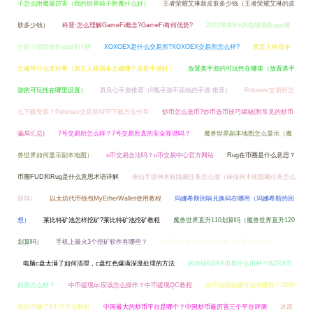
子怎么附魔最厉害（我的世界稿子附魔什么好）
王者荣耀艾琳新皮肤多少钱（王者荣耀艾琳的皮
肤多少钱）
科普:怎么理解GameFi概念?GameFi有何优势?
2022带有Mv的电视唱歌app哪
个好？唱歌软件app排行榜
XOXOEX是什么交易所?XOXOEX交易所怎么样?
第五人格宿伞
之魂带什么才好看（第五人格宿伞之魂哪个皮肤手感好）
放置类手游的可玩性在哪里（放置类手
游的可玩性在哪里设置）
真良心手游推荐（0氪手游不花钱的手游 推荐）
Poloniex交易所怎
么下载安装？Poloniex交易所APP下载方法分享
炒币怎么选币?炒币选币技巧揭秘(附常见的炒币
骗局汇总)
7号交易所怎么样？7号交易所真的安全靠谱吗？
魔兽世界副本地图怎么显示（魔
兽世界如何显示副本地图）
u币交易合法吗？u币交易中心官方网站
Rug在币圈是什么意思？
币圈FUD和Rug是什么意思术语详解
诛仙手游神木枝隐藏任务怎么做（诛仙神木枝隐藏任务怎么
获得）
以太坊代币钱包MyEtherWallet使用教程
玛娜希斯回响兑换码在哪用（玛娜希斯的回
想）
莱比特矿池怎样挖矿?莱比特矿池挖矿教程
魔兽世界直升110划算吗（魔兽世界直升120
划算吗）
手机上最火3个挖矿软件有哪些？
cf手游斯威特属性怎么样（cf斯太尔威力）
电脑c盘太满了如何清理，c盘红色爆满深度处理的方法
区块链BZRX币是什么币种？BZRX币
前景怎么样？
中币提现qc应该怎么操作？中币提现QC教程
炒币短线稳赚方法有哪些？2000
块炒币赚了8千万方法解析
中国最大的炒币平台是哪个？中国炒币最厉害三个平台评测
冰原