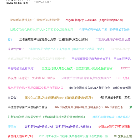
2025-11-07
比特币布林带是什么?比特币布林带设置
csgo鼠标dpi怎么调到400（csgo鼠标dpi1200）
LUNC币怎么购买交易?LUNC币买卖交易操作教程
有哪些经营养成类手游（经营养成手游推
荐）
王者荣耀隐藏玩家是什么意思（王者隐藏玩家怎么解除）
币安流动性挖矿教程,什么是
流动性挖矿?
消逝的光芒2滑铲用不了是为什么（消逝的光芒2武器一览表）
0xe06d7363怎
么解决游戏打不开？0xe06d7363错误原因分析
王者荣耀聊天记录为什么会不见（王者的聊天记
录有时候怎么看不见）
三国志幻想大陆怎么拍卖（三国志幻想大陆怎么拍卖宝物）
ERC20
协议是什么意思?一文读懂ERC20协议
分析代币协议转账需要多少笔交易操作?
CEEX是正
规交易平台吗？西易CEEX交易平台官网入口
dnf公会退出多久能加入新的公会（dnf公会会长退
出公会）
至今为止我认为比较赚钱的app（当前比较赚钱的软件）
4月武林纷争再起！2021
手游逆水寒国产武侠新势力登场
TRR币历史最高价格和最低价格是多少?TRR币价值分析
梦
幻新诛仙神兽进阶需要什么（梦幻新诛仙神兽进阶什么时候出）
cf昵称在哪里修改（cf改昵称在
哪里改）
梦幻新诛仙神兽多少钱（梦幻新诛仙神兽多少钱能出）
抹茶app倒闭了吗?抹茶重
新支持大陆用户了吗
2023传奇手游人气榜单,快来看看有没有你喜欢的那一款
XT交易所正规