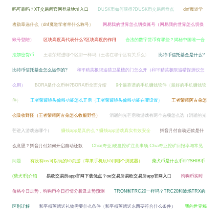
吗可靠吗？XT交易所官网登录地址入口
DUSK币如何获得?DUSK币交易所盘点
dnf魔道学
者勋章选什么（dnf魔道学者带什么称号）
网易我的世界怎么切换账号（网易我的世界怎么切换
账号登陆）
区块高度高代表什么?区块高度的作用
合法的数字货币有哪些？揭秘中国唯一合
法加密货币
王者荣耀进哪个区都一样吗（王者在哪个区有关系么）
比特币信托基金是什么?
比特币信托基金怎么运作的?
和平精英极限追猎卫星楼的门怎么开（和平精英极限追猎探测仪怎
么用）
BORA是什么币种?BORA币全面介绍
9个最靠谱的手机赚钱软件（最好的手机赚钱软
件）
王者荣耀镜头偏移功能怎么开启（王者荣耀镜头偏移功能在哪设置）
王者荣耀阿古朵怎
么吸收野怪（王者荣耀阿古朵怎么收服野怪）
消逝的光芒启动游戏有两个选项怎么选（消逝的光
芒进入游戏选哪个）
赚钱app是真的么？赚钱app游戏真实有效安全
抖音月付自动还款是什
么意思？抖音月付如何开启自动还款
Chia(奇亚)硬盘挖矿注意事项,Chia奇亚挖矿回报率与常见
问题
有没有ios可以玩的h5页游（苹果手机玩h5用哪个浏览器）
柴犬币是什么币种?SHIB币
(柴犬币)介绍
易欧交易所app官网下载优点？oe交易所易欧交易所app官网入口
狗狗币实时
价格今日走势，狗狗币今日行情分析及走势预测
TRON和TRC20一样吗？TRC20和波场TRX的
区别详解
和平精英赠送礼物需要什么条件（和平精英赠送东西要符合什么条件）
我的世界稿