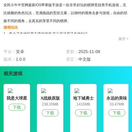
全民斗牛牛官网最新iOS苹果版手游是一款非常好玩的棋牌竞技类手机游戏，无
比烧脑的热色玩法，充满挑战的竞技元素，以独特的视角去参与游戏，自由的切
换不同的视角，去真实的享受不同的棋牌。
游戏玩法
1、集合了各地区最主流的游戏,百分百还原了各地玩法。
展开 +
2、全民斗牛牛官网最新iOS苹果版手游支持在线组局,微信、QQ一键登录
3、游戏设计时尚简约,个性化的牌桌配景。
平台：
安卓
更新：
2025-11-08
游戏特色
版本：
1.0.0
语言：
中文版
1、丰富的玩法规则,支持真人在线匹配竞技
2、全民斗牛牛官网最新iOS苹果版手游中将会有每日福利让你嗨翻天。
相关游戏
3、另外还有全新的玩法和超多的乐趣让你玩不停
我是大球星
X战娘原版
地下城勇士
永远的美味
官网版
星球4破解版
238.20MB
1410MB
33.47MB
下载
下载
下载
下载