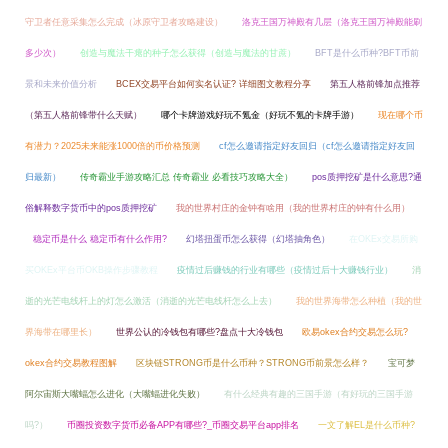
守卫者任意采集怎么完成（冰原守卫者攻略建设）
洛克王国万神殿有几层（洛克王国万神殿能刷
多少次）
创造与魔法干瘪的种子怎么获得（创造与魔法的甘蔗）
BFT是什么币种?BFT币前
景和未来价值分析
BCEX交易平台如何实名认证? 详细图文教程分享
第五人格前锋加点推荐
（第五人格前锋带什么天赋）
哪个卡牌游戏好玩不氪金（好玩不氪的卡牌手游）
现在哪个币
有潜力？2025未来能涨1000倍的币价格预测
cf怎么邀请指定好友回归（cf怎么邀请指定好友回
归最新）
传奇霸业手游攻略汇总 传奇霸业 必看技巧攻略大全）
pos质押挖矿是什么意思?通
俗解释数字货币中的pos质押挖矿
我的世界村庄的金钟有啥用（我的世界村庄的钟有什么用）
稳定币是什么 稳定币有什么作用?
幻塔扭蛋币怎么获得（幻塔抽角色）
在OKEx交易所购
买OKEx平台币OKB操作步骤教程
疫情过后赚钱的行业有哪些（疫情过后十大赚钱行业）
消
逝的光芒电线杆上的灯怎么激活（消逝的光芒电线杆怎么上去）
我的世界海带怎么种植（我的世
界海带在哪里长）
世界公认的冷钱包有哪些?盘点十大冷钱包
欧易okex合约交易怎么玩?
okex合约交易教程图解
区块链STRONG币是什么币种？STRONG币前景怎么样？
宝可梦
阿尔宙斯大嘴蝠怎么进化（大嘴蝠进化失败）
有什么经典有趣的三国手游（有好玩的三国手游
吗?）
币圈投资数字货币必备APP有哪些?_币圈交易平台app排名
一文了解EL是什么币种?