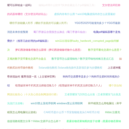
耀可以和铂金一起吗）
编辑pdf用什么软件?快来收藏这几个pdf编辑工具）
艾尔登法环巨帅
的武器有哪些（艾尔登法环好玩么）
虚拟内存有什么用？win10电脑虚拟内存怎么设置最好
哪些手游能赚人民币（哪款手游真的可以赚人民币）
YGG币2025可能涨到多少？YGG币最新
消息未来价值预测
蜀门手游云台竞技怎么加点（蜀门手游斗仙台）
电脑pdf编辑器哪个是免
费的？（推荐几款好用的pdf编辑器）
win11出现绿屏faulty_hardwork_corrupted_page如何解
决
梦幻西游储备经验怎么获得（梦幻西游储备经验什么意思）
数字货币量化交易什么意思？
正规的数字货币量化交易平台盘点
数字货币怎么提现钱包？数字货币钱包转账注意点汇总
如
何购买比特币操作教程
Solana钱包教程:Solana钱包操作及新项目参与步骤教程
上古诸神魔
尊表现如何 魔尊强度一览（上古诸神官网）
狗狗币交易费率是多少？狗狗币交易时间和规则介
绍
暗黑破坏神不朽死灵法师能召唤几个（暗黑破坏神不朽死灵法师召唤几个人）
哪个回合制
网游比较良心（十大良心回合制网游排行榜）
王者荣耀张飞S26怎么出装（王者荣耀张飞出装及
实战打法攻略）
win10禁止某程序联网 windows禁止应用联网
和平精英怎么用电脑玩（和平
精英怎么用电脑玩云游戏）
CAKE币是什么币？币安智能链龙头CAKE币介绍
Hitbtc注册充
值提现教程图文分享？Hitbtc交易平台怎么样？
星露谷物语莱纳斯的篮子在哪（星露谷物语莱纳