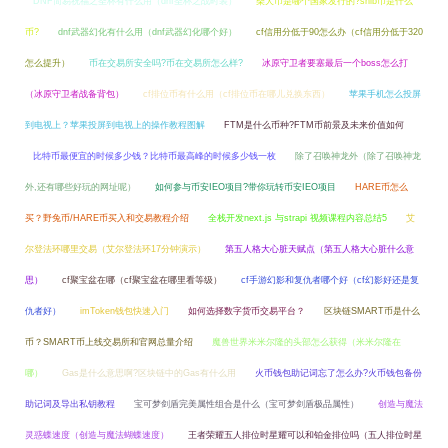
DNF简易祝福之圣杯有什么用（dnf圣杯之战时装）
柴犬币是哪个国家发行的?shib币是什么
币?
dnf武器幻化有什么用（dnf武器幻化哪个好）
cf信用分低于90怎么办（cf信用分低于320
怎么提升）
币在交易所安全吗?币在交易所怎么样?
冰原守卫者要塞最后一个boss怎么打
（冰原守卫者战备背包）
cf排位币有什么用（cf排位币在哪儿兑换东西）
苹果手机怎么投屏
到电视上？苹果投屏到电视上的操作教程图解
FTM是什么币种?FTM币前景及未来价值如何
比特币最便宜的时候多少钱？比特币最高峰的时候多少钱一枚
除了召唤神龙外（除了召唤神龙
外,还有哪些好玩的网址呢）
如何参与币安IEO项目?带你玩转币安IEO项目
HARE币怎么
买？野兔币/HARE币买入和交易教程介绍
全栈开发next.js 与strapi 视频课程内容总结5
艾
尔登法环哪里交易（艾尔登法环17分钟演示）
第五人格大心脏天赋点（第五人格大心脏什么意
思）
cf聚宝盆在哪（cf聚宝盆在哪里看等级）
cf手游幻影和复仇者哪个好（cf幻影好还是复
仇者好）
imToken钱包快速入门
如何选择数字货币交易平台？
区块链SMART币是什么
币？SMART币上线交易所和官网总量介绍
魔兽世界米米尔隆的头部怎么获得（米米尔隆在
哪）
Gas是什么意思啊?区块链中的Gas有什么用
火币钱包助记词忘了怎么办?火币钱包备份
助记词及导出私钥教程
宝可梦剑盾完美属性组合是什么（宝可梦剑盾极品属性）
创造与魔法
灵惑蝶速度（创造与魔法蝴蝶速度）
王者荣耀五人排位时星耀可以和铂金排位吗（五人排位时星