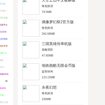
天空之山中文破解版
最新消息
角色扮演
如何注册？
79.5MB
DNF充满
偶像梦幻祭2官方版
交易平台
角色扮演
020年
292.68MB
几阶抱抱
三国英雄传单机版
我的世界
策略塔防
目是什么
47.60MB
竟怎么
地铁跑酷无限金币版
也能玩
益智休闲
缘触发地
123.15MB
）
阴
永夜幻想
攻略秘籍
角色扮演
开服）
100MB
笼怎么使