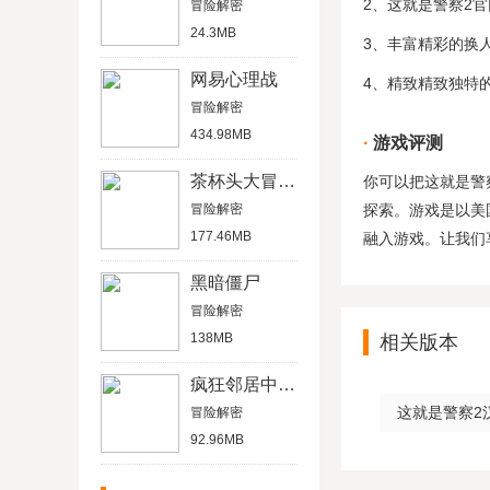
2、这就是警察2
冒险解密
24.3MB
3、丰富精彩的换
网易心理战
4、精致精致独特
冒险解密
434.98MB
游戏评测
茶杯头大冒险正版
你可以把这就是警
冒险解密
探索。游戏是以美
177.46MB
融入游戏。让我们
黑暗僵尸
冒险解密
138MB
相关版本
疯狂邻居中文版
这就是警察2汉化
冒险解密
92.96MB