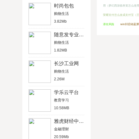
时尚包包
用（梦幻西游炼兽笼怎么使
购物生活
荣耀支付怎么改成支付宝（
3.82Mb
潜在风险
win10启动蓝
随意发专业汉化
购物生活
1.82MB
长沙工业网
购物生活
2.26M
学乐云平台
教育学习
10.58MB
雅虎财经中文版
金融理财
20.59Mb