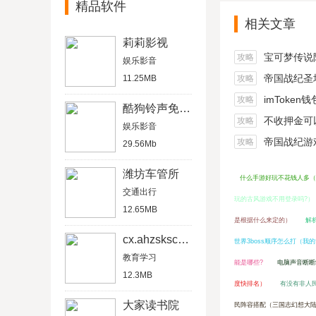
精品软件
相关文章
莉莉影视
宝可梦传说阿尔宙
攻略
娱乐影音
帝国战纪圣坛
11.25MB
攻略
imToken
攻略
酷狗铃声免费版
不收押金可以在家做的
攻略
娱乐影音
帝国战纪游戏船
攻略
29.56Mb
潍坊车管所
什么手游好玩不花钱人多（
交通出行
玩的古风游戏不用登录吗?）
12.65MB
是根据什么来定的）
解
cx.ahzskscn成绩查询
世界3boss顺序怎么打（我
教育学习
能是哪些?
电脑声音断断
12.3MB
度快排名）
有没有非人
大家读书院
民阵容搭配（三国志幻想大陆