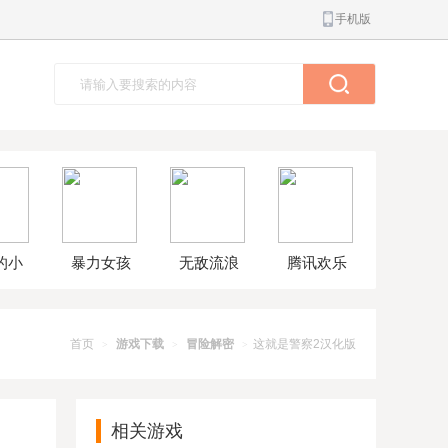
手机版
的小
暴力女孩
无敌流浪
腾讯欢乐
球大
模拟器汉
汉8无敌版
斗地主正
解版
化版
版
首页
游戏下载
冒险解密
这就是警察2汉化版
>
>
>
相关游戏