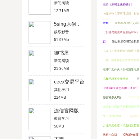
新闻阅读
获得（萦绕之魂的拼音）
12.71MB
与魔法狗在哪里可以抓（创
5sing原创音乐
教程
欧易okex合约交易
娱乐影音
（创造与魔法章鱼刷新时间
51.97Mb
口
通过欧易OKEX交易
么改（王者荣耀集合撤退位
御书屋
新闻阅读
有江湖题材的放置类游戏吗
21.36MB
在哪个文件夹？如何清除电脑
么和平精英空间违规）
ceex交易平台
卫者7星火龙怎么得（冰原守
其他应用
224MB
游雷神多久刷）
XVG币
怎么刷（问道手游宠物亲密
连信官网版
怎么保持冲刺）
Cryp
教育学习
分流阀怎么进（消逝的光芒
50MB
教程小白篇
CF幻神在哪