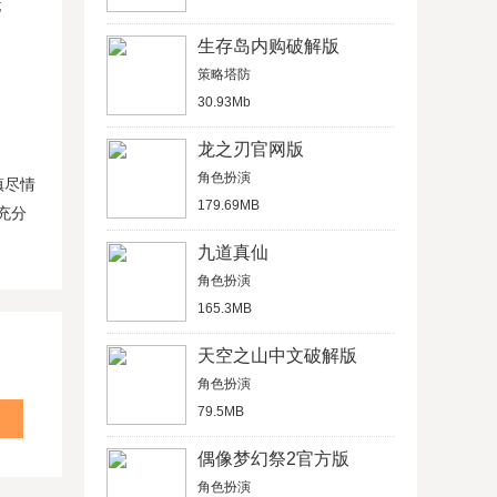
;
生存岛内购破解版
策略塔防
30.93Mb
龙之刃官网版
角色扮演
镇尽情
179.69MB
充分
九道真仙
角色扮演
165.3MB
天空之山中文破解版
角色扮演
79.5MB
偶像梦幻祭2官方版
角色扮演