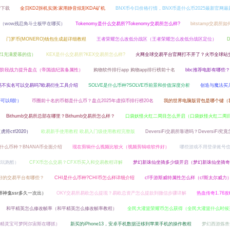
P下载
金贝KD2拆机实测:家用静音炫彩KDA矿机
BNX币今日价格行情，BNX币是什么币2025最新官网
（wow残忍角斗士板甲在哪买）
Tokenomy是什么交易所?Tokenomy交易所怎么样?
bitstamp交易所
门罗币(MONERO)钱包生成超详细教程
王者荣耀怎么改低分战区（王者荣耀怎么改低分战区定位）
021充满爱慕的信）
KEX是什么交易所?KEX交易所怎么样?
火网全球交易平台官网打不开了？火帀全球站
阶段战力提升盘点（帝国战纪装备属性）
购物软件排行app 购物app排行榜前十名
bbc推荐电影有哪些？2
易不实名可以交易吗?欧易衍生工具介绍
SOLVE是什么币种?SOLVE币前景和价值深度分析
创造与魔法买
可以6阶）
币圈前十名的币都是什么币？盘点2025年虚拟币排行榜20名
我的世界电脑版背包是哪个键（
Bithumb交易所总部在哪里？Bithumb交易所怎么样？
口袋妖怪火红二周目怎么开启（口袋妖怪火红二周
符ctf2020）
欧易新手使用教程 欧易入门级使用教程完整版
DeversiFi交易所靠谱吗？DeversiFi究
是什么币种？BNANA币全面介绍
现在剪辑什么视频比较火（视频剪辑啥软件好）
哪些游戏不用登录账号
能玩跑酷）
CFX币怎么交易？CFX币买入和交易教程详解
梦幻新诛仙坐骑多少级开启（梦幻新诛仙坐骑奇
较好的交易平台有哪些？
CHI是什么币种?CHI币怎么样详细介绍
cf手游斯威特属性怎么样（cf斯太尔威力
师神龛ssr多久一次出）
OKY交易所易欧怎么提现？易欧总资产怎么提款到微信步骤详解
热血传奇1.76
和平精英怎么修改帧率（和平精英怎么修改帧率教程）
全民大灌篮荣耀币怎么获得（全民大灌篮什么时候
精灵宝可梦阿尔宙斯在哪抓）
新买的iPhone13，安卓手机数据迁移到苹果手机的操作教程
梦幻西游炼兽