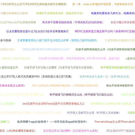
CREAM币怎么买?CREAM币交易和购买操作步骤教程
第一课，node.js本地的环境部署，与简单的命令符
造与魔法狗宠物怎么获得）
有哪些手游冒险类游戏（冒险类型手游）
电脑系统重装有几种方法，电脑系统
怎么玩?okex合约交易教程图解
有没有不需要花钱的游戏（不用花钱又好玩的游戏）
创造与魔法章鱼刷新
）
以太坊重组攻击是什么?以太坊2.0合并后将更难执行
MEXC交易所是正规交易平台吗？抹茶MEXC交
所参与指南
王者荣耀安琪拉八级了还不见大招怎么回事（安琪拉几级可以获得）
王者荣耀集合撤退信号变
置设置在右边）
ZBG交易所靠谱吗?ZBG交易所怎么样?
问道手游阵营技能怎么学（问道手游阵营技能学
（像放置江湖的单机游戏）
Chia币今日价格行情，奇亚币最新价格_XCH币今日行情，最新消息
c盘的
c盘的垃圾文件
问道手游飞升引路人在哪里（问道手游飞升指引任务找谁）
和平精英空间功能封禁怎么
云顶之弈S7双人模式有恶魔契约吗（英雄联盟云顶之弈7恶魔）
造梦4鱼纹多久返场一次（造梦4鱼纹头冠）
卫者冰龙蛋怎么获得）
有什么好玩的卡牌策略手机游戏（卡牌策略手游排行榜）
诛仙手游雷神刷新时间
是什么币?XVG币发行量和流通量介绍
和平精英飞行棋模式怎么玩（和平精英飞行器怎么玩）
问道手游宠
度怎么刷最快）
oex交易平台合法吗?oex交易平台官网登录地址入口
和平精英怎么把持续冲刺卡进轮盘（
to交易所支持哪些国家正规吗？Crypto交易所官方资料
时空猎人贡献币怎么得（时空猎人活动攻略）
消逝
主流阀门）
租房用哪个app比较靠谱？（一些常见租房app的科普软件）
PancakeSwap怎么用?Pancake
里买（cf幻神在哪里买最便宜）
艾尔登法环太刀好用吗（艾尔登法环什么类型）
OK交易所APP下载最