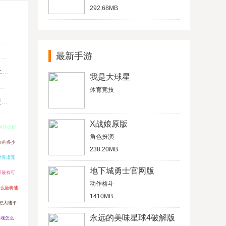
292.68MB
最新手游
U
我是大球星
体育竞技
键
X战娘原版
有什么好
角色扮演
血的多少
238.20MB
世界虚无
地下城勇士官网版
币最有可
动作格斗
么坐骑速
1410MB
想大陆平
永远的美味星球4破解版
之魂怎么