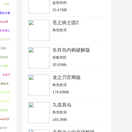
益智休闲
创造
33.47MB
重装步骤
苍之骑士团2
地在哪
角色扮演
易所官网入
成问号怎
哪个好）
生存岛内购破解版
策略塔防
垃圾文件
30.93Mb
办（为什
冰原守
龙之刃官网版
（诛仙手
角色扮演
179.69MB
物亲密度
和平精英
九道真仙
的光芒主
角色扮演
Swap挖矿
165.3MB
新版本安