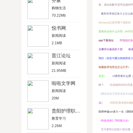
齐家
装，顶尖的数字货币交易AP
购物生活
魔兽世界残忍角斗士怎么换
70.22Mb
bitstamp交易所哪个国家的
悦书网
爱慕的信有什么作用（dnf2
新闻阅读
app下载地址
帝国战纪各
2.1MB
豆瓣评分最高的十部
欧
晋江论坛
熊好（创造与魔法抱抱熊多少
新闻阅读
电脑版背包旁边怎么打开）
21.95MB
意思）
cf虎符有什么用（虎
啦啦文学网
样？
区块链BNANA币
新闻阅读
（哪些游戏不用登录账号也
20M
点）
2022年安全性比
贵阳护理职业学院
阳师神龛ssr多久一次（阴阳
教育学习
（热血传奇1.76技能大全）
2.26M
宝可梦阿尔宙斯六尾在哪（