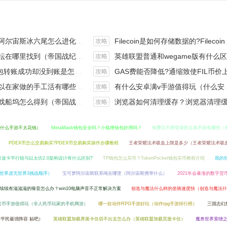
斯冰六尾怎么进化（宝可梦冰六尾怎么得）
Filecoin是如何存储数据的?Filecoin的价值体现和未来前景分析
攻略
在哪里找到（帝国战纪游戏攻略）
英雄联盟普通和wegame版有什么区别（英雄联盟wegame版和英雄联盟）
攻略
钱包转账成功却没到账是怎么回事?
GAS费能否降低?通缩致使FIL币价上涨,近看1000
攻略
手工活有哪些？四个可以操作的小项目真是可靠
有什么安卓满v手游值得玩（什么安卓手游好玩）
攻略
坞怎么得到（帝国战纪战役攻略）
浏览器如何清理缓存？浏览器清理缓存快捷
攻略
什么手游不太花钱）
MetaMask钱包安全吗？小狐狸钱包好用吗？
免费又不用登录的古风手游有哪些（
PDEX币怎么交易购买?PDEX币交易购买操作步骤教程
王者荣耀法术吸血上限是多少（王者荣耀法术吸
析波卡平行链与以太坊2.0架构设计有什么区别?
TP钱包怎么买币？TokenPocket钱包买币教程介绍
我的
的世界虚无世界3挑战顺序）
宝可梦阿尔宙斯联系绳在哪里（阿尔宙斯携带什么）
2021年会暴涨的数字货
续续有滋滋滋的噪音怎么办？win10电脑声音不正常解决方案
创造与魔法什么样的坐骑速度快（创造与魔法什
民币手游值得玩（非人民币玩家的手机网游）
哪一款动作RPG手游好玩（动作rpg手游排行榜）
三国志幻
平民最强阵容 贴吧）
英雄联盟加载界面卡住切不出去怎么办（英雄联盟加载页面卡住）
魔兽世界萦绕