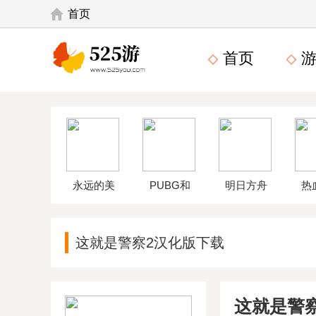
首页
首页
游
永远的美
PUBG和
明日方舟
热
味星球4破
平精英体
wikiapp
中
这就是警察2汉化版下载
解版
验服
这就是警