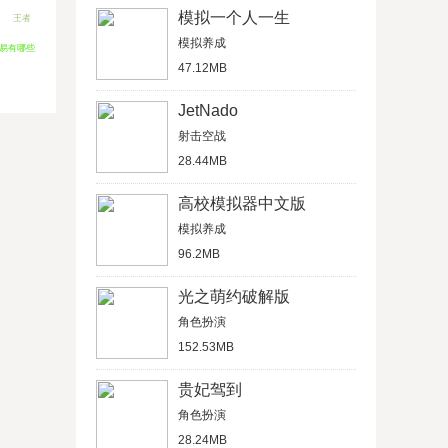
模拟一个人一生
王者
模拟养成
交易有哪些
47.12MB
JetNado
射击空战
28.44MB
高校模拟器中文版
模拟养成
96.2MB
光之萌约破解版
角色扮演
152.53MB
贵妃驾到
角色扮演
28.24MB