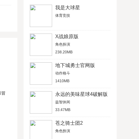
我是大球星
体育竞技
X战娘原版
角色扮演
238.20MB
地下城勇士官网版
动作格斗
1410MB
和冒
永远的美味星球4破解版
益智休闲
33.47MB
苍之骑士团2
角色扮演