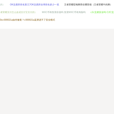
用的）
OK交易所排名第几?OK交易所全球排名多少一览
王者荣耀哎呦脚滑在哪里领（王者荣耀中的脚）
王者荣耀支付怎么改成支付宝支付的）
MXC币有投资价值吗 投资MXC币有风险吗
c2c交易安全吗 C2C
屏0xc000021a如何修复？c000021a蓝屏进不了安全模式