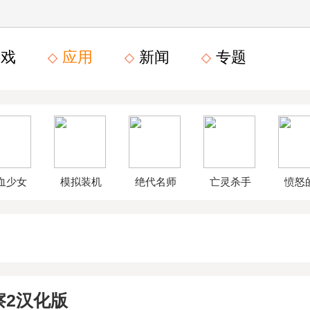
戏
应用
新闻
专题
血少女
模拟装机
绝代名师
亡灵杀手
愤怒
文数字
公司破解
无限曲玉
鸟星
版
版
版
战2破
察2汉化版