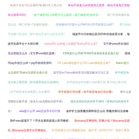
欧易不实名可以交易吗?欧易衍生工具介绍
诛仙手游鬼王pk技能加点推荐（诛仙手游鬼王技能
加点推荐2020）
地下城堡3狂人的野火怎么获得（地下城堡3狂热符文）
蜀门手游奇缘祈福
怎么玩（蜀门手游+7女娲祈福袋）
区块链ALGO是什么币种?ALGO币前景怎么样?
梦幻诛仙
手游哪个职业好（梦幻诛仙手游什么职业厉害）
瑞波币今日价格以及2025年价值前景分析 ，瑞
波币交易平台十大排行榜
kishu币什么时候上交易所?kishu币怎么买?
宝可梦unite所在地区
无法登陆怎么办（宝可梦unit地区选择）
KSM是什么币种?KSM币未来前景及价值介绍
猪猪
币pig市值怎么样？pig币值得投资吗
O3 Labs钱包是什么?O3 Labs钱包怎么样?
Bakkt是什
么交易所?Bakkt交易所全面介绍
提币至imToken钱包常见问题及解决方法汇总
和平精英淘
汰分多少算厉害（和平精英淘汰分会掉吗）
和平精英如何找爱心岛的摩天轮 摩天轮位置介绍
（和平精英海岛地图爱心岛在哪里）
和平精英灯塔在哪（和平精英海岛灯塔在哪）
有什么送
无限钻石版手游（送永久vip无限钻石的手游）
现在还有好玩的传世手游吗（谁有好玩的传世手
游）
ada是什么币 ada艾达币今日行情
金铲铲之战黑魔杰斯阵容怎么玩 黑魔杰斯玩法攻略
BitForex提现不了？币夫交易所提现人民币教程
Bitstamp官网资料_官网介绍？Bitstamp交易
所_Bitstamp交易平台官网地址
EOS价格今日行情最新消息，柚子币（EOS/CNY）实时汇率历