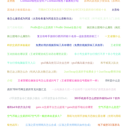
走势图
Coinbase钱包安全吗？Coinbase钱包下载教程介绍
原神武器池多少发保底（原神武
器池多少发保底出金）
币圈的CEX是啥意思？2025年全球CEX交易所排行榜前十名
太吾绘
卷怎么邀请成为同道（太吾绘卷邀为同道后怎么请教功法）
和平精英（和平精英,新手入门,游戏
技巧攻略视频）
ProBit是什么交易所？ProBit Global全面介绍
疯狂骑士团堆什么属性（疯狂
骑士团堆什么属性0）
复古传奇手游排行榜2020前十名排—这款居然排前三！
一文读懂什么
样的交易所体验最好
免费好用的视频剪辑工具有哪些（免费的视频剪辑工具推荐）
王者荣耀
互动技能在哪设置（王者荣耀游戏互动语在哪里设置）
非小号交易平台行情打不开？非小号交易
平台行情电脑版官方入口
gta5佩岛抢完12次会怎样（gta5佩岛最大收益）
和平精英入队次
数已达上限怎么办（吃鸡入队次数已达上限）
JustSwap交易所手续费多少？JustSwap费用详细
介绍
王者荣耀右侧发信号怎么变成问号了（王者荣耀右侧发信号图标不一样）
BW是什么交
易所?BW币网交易所常见问题汇总
一台电脑多久挖一个比特币？比特币挖矿原理及操作流程
cf手游赏金令仁德多少级出（cf手游赏金令2020s4）
360手机助手怎么把软件移到sd卡？软件
移到sd卡的方法介绍
gate.io交易平台怎么提现？gate的提币地址在哪里
空气币是什么意思?
空气币能上交易所吗?空气币一般的寿命是多久?
黑暗与光明手游银月恐狼位置在哪（光明与黑暗
银色战车）
云顶之弈光明哨兵怎么合成（云顶之弈光明哨兵如何合成）
地下城堡3日落群岛