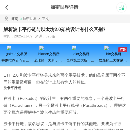
加密世界详情
首页
加密世界
>
正文
解析波卡平行链与以太坊2.0架构设计有什么区别?
时间：2025-11-09 来源：525游
广告
gate.io交易所
biance交易所
okx交易所
htx交易所
特别推荐☆☆☆百倍币之王
全球第一大所，新用户注册可得100USDT奖励
全球第二大所，新用户拆盲盒100%中奖，最高价值60000元
曾经的三大交易所之一、近期空投活动较多，力争重回巅峰
ETH 2.0 和波卡平行链是未来的两个重要技术，他们虽分属于两个不
同的重量级项目，但在设计上却有惊人的相似。
波卡平行链
在波卡（Polkadot）的设计里，有两个重要的概念，一个是波卡平行
链（Parachain），另一个是波卡平行线程（Parathreads）。理解这
两个概念是理解整个波卡生态的重要环节。
波卡平行链，故名思议，是与波卡主链平行的其他链。要成为平行