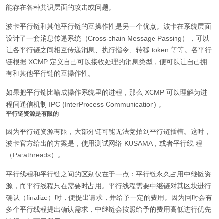
能存在各种共识层面的攻击或问题。
波卡平行链和其他平行链的互操作性是另一个优点。波卡在系统层面
设计了一套消息传递系统（Cross-chain Message Passing），可以
让各平行链之间相互传递消息、执行指令、转移 token 等等。各平行
链根据 XCMP 定义自己可以接收处理的消息类型，便可以让自己拥
有和其他平行链的互操作性。
如果把平行链比喻成操作系统里的进程，那么 XCMP 可以理解为进
程间通信机制 IPC (InterProcess Communication) 。
平行链资源是有限的
因为平行链资源有限，大部分链可能无法竞拍到平行链插槽。这时，
波卡官方给出的方案是，使用测试网络 KUSAMA，或者平行线 程
（Parathreads）。
平行线程和平行链之间的区别仅在于一点：平行链永久占用中继链资
源，而平行线程只在需要时占用。平行线程需要中继链对其区块进行
确认（finalize）时，便提出请求，并给予一定的费用。因为同时会有
多个平行线程提出确认需求，中继链会按照给予的费用高低进行优先