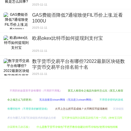
2025-11-11
GAS费能否降低?通缩致使FIL币价上涨,近看
1000U
2025-11-11
欧易okex比特币如何提现到支付宝
2025-11-11
数字货币交易平台有哪些?2022最新区块链数
字货币交易平台排名前十名
2025-11-11
不用肝的放置类手游有哪些（不用肝不用氪）
第五人格宿伞之魂反向操作怎么玩（第五人格宿
伞之魂怎么飞得更准）
无法连接至steam网络（无法进入steam网络）
不用登录密码的游戏
有哪些软件（不用登录的解密游戏）
火币上怎么把币卖成钱？火币网买币提现教程
区块链技
术分为哪几方面?区块链技术的优缺点分析
宝可梦传说阿尔宙斯花岩怪只有一只吗（神奇宝贝阿
尔宙斯有几块石板）
什么是数字货币冷钱包?手把手教你创建比特币冷钱包/使用冷钱包转账