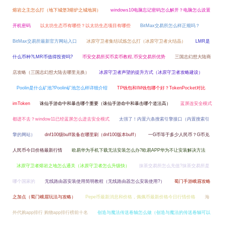
熔岩之主怎么打（地下城堡3熔炉之城地洞）
windows10电脑忘记密码怎么解开？电脑怎么设置
开机密码
以太坊生态币有哪些？以太坊生态项目有哪些
BitMax交易所怎么样正规吗？
BitMax交易所最新官方网站入口
冰原守卫者集结试炼怎么打（冰原守卫者火结晶）
LMR是
什么币种?LMR币值得投资吗?
币安交易所买币卖币教程,币安交易所优势
三国志幻想大陆商
店攻略（三国志幻想大陆去哪里兑换）
冰原守卫者声望的提升方式（冰原守卫者攻略建设）
Poolin是什么矿池?Poolin矿池怎么样详细介绍
TP钱包和IM钱包哪个好？TokenPocket对比
imToken
诛仙手游命中和暴击哪个重要（诛仙手游命中和暴击哪个道法高）
蓝屏连安全模式
都进不去？window11已经蓝屏怎么进去安全模式
太强了！内置六条搜索引擎接口（内置搜索引
擎的网站）
dnf100级buff装备在哪里刷（dnf100版本buff）
一G币等于多少人民币？G币兑
人民币今日价格最新行情
欧易华为手机下载无法安装怎么办?欧易APP华为不让安装解决方法
冰原守卫者熔岩之地怎么通关（冰原守卫者怎么升级快）
抹茶交易所怎么充值?抹茶交易所是
哪个国家的
无线路由器安装使用简明教程（无线路由器怎么安装使用?）
蜀门手游峨眉攻略
之加点（蜀门峨眉玩法与攻略）
Pepe币最新消息和价格，佩佩币最新价格今日行情价格
海
外代购app排行 购物app排行榜前十名
创造与魔法传送卷轴怎么做（创造与魔法的传送卷轴可以