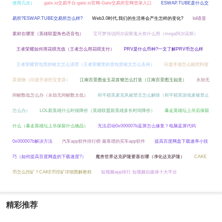
使用几次）
gate.io交易平台-gate.io官网-Gate交易所官网登录入口
ESWAP.TUBE是什么交
易所?ESWAP.TUBE交易所怎么样?
Web3.0时代,我们的生活将会产生怎样的变化?
lol语音
素材在哪里（英雄联盟角色语音包）
宝可梦传说阿尔宙斯鬼火有什么用（mega阿尔宙斯）
王者荣耀如何用花呗充值（王者怎么用花呗支付）
PRV是什么币种?一文了解PRV币怎么样
王者荣耀背包里的铭文怎么清理（王者荣耀里的背包里铭文怎么丢掉）
问道手游怎么能挖到变
异宠物（问道手游挖宝变异）
江南百景图金玉花首簪怎么打造（江南百景图玉如意）
永劫无
间帧数低怎么办（永劫无间帧数太低）
和平精英麦克风被禁言怎么解除（和平精英游戏麦被禁止
怎么办）
LOL新英雄什么时候降价（英雄联盟新英雄多长时间降价）
暴走英雄坛上吊后保留
什么（暴走英雄坛上吊保留什么物品）
无法启动0x000007b蓝屏怎么修复？电脑蓝屏代码
0x000007b解决方法
汽车app软件排行榜 最靠谱的买车app软件
提高百度网盘下载速率小技
巧（如何提高百度网盘的下载速度?）
魔兽世界达克萨隆要塞在哪（净化达克萨隆）
CAKE
币怎么挖矿？CAKE币挖矿详细图解教程
短视频app排行 短视频自媒体十大平台
精彩推荐