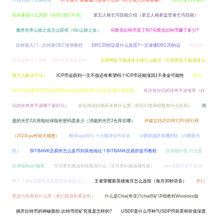
币钱包操作步骤教程
时空猎人 装备威力值有什么用（时空猎人所有装备）
dnf巨龙11件刷不
动风暴是什么原因（dnf巨龙打不动）
第五人格乞丐技能介绍（第五人格新监管者乞丐技能）
魔兽世界山脉之血怎么获得（tbc山脉之血）
马斯克比特币卖了吗?马斯克比特币赚了多少?
比特派入门：比特派OEC使用教程
ERC20协议是什么意思?一文读懂ERC20协议
我的世
界等级有什么用处（我的世界等级划分）
百度网盘下载速度太慢怎么解决（百度网盘下载速度太
慢怎么解决方法）
ICP币会跌到一文不值还有希望吗？ICP币还能涨回1千美金可能性
新兴
MXC抹茶数字货币交易所和okex交易所有什么区别 哪个更好用
有没有好玩的传奇手游推荐（好
玩的传奇类手游哪个最好玩）
炉石传说幻觉药水有什么用（炉石幻觉和窃取有什么区别）
消
逝的光芒2兵营电站保险柜密码是多少（消逝的光芒2仓库在哪）
外媒总结2023年CPU排行榜
（2023cpu性能天梯图）
翻译app排行 十大翻译软件排名
cf西部战区有哪些区（cf西部大
区）
BITBANK交易所怎么提币到其他地址？BITBANK交易所提币教程
区块链扫盲:什么是
区块链BaaS服务
宝可梦剑盾温和性格加什么（宝可梦剑盾温顺性格）
oex交易所是不是倒
闭了？oex交易平台官网登录地址入口
王者荣耀新英雄海月怎么连招（海月30秒语音）
梦幻
西游七色果有什么用（梦幻西游彩果染色）
什么是Chia(奇亚)?chia挖矿详细教程Windows版
揭开比特币的神秘面纱,比特币挖矿究竟是怎样的?
USDP是什么币种?USDP币前景和价值深度