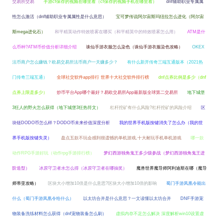
交易所交易
手游cf保存的视频在哪里看（cf保存的视频手机在哪里看）
dnf辅助职业专属属
性怎么激活（dnf辅助职业专属属性是什么意思）
宝可梦传说阿尔宙斯玛狃拉怎么进化（阿尔宙
斯mega进化石）
和平精英动作特效喷雾在哪买（和平精英中的特效喷雾怎么用）
ATM是什
么币种?ATM币价值分析详细介绍
诛仙手游衣服怎么染色（诛仙手游衣服染色攻略）
OKEX
法币商户怎么赚钱？欧易交易所法币商户一天赚多少？
有什么新开传奇三端互通版本（2021热
门传奇三端互通）
全球社交软件app排行 世界十大社交软件排行榜
dnf点券比例是多少（dnf
点券上限是多少）
炒币平台App哪个最好？易欧交易所App最新版全球第二交易所
地下城堡
3狂人的野火怎么获得（地下城堡3狂热符文）
杠杆挖矿有什么风险?杠杆挖矿的风险介绍
区
块链DODO币怎么样？DODO币未来价值深度分析
我的世界手机版按键消失了怎么办（我的世
界手机版按键失灵）
盘点五款不玩会感到很遗憾的单机游戏,十大耐玩手机单机游戏
哪一款
动作RPG手游好玩（动作rpg手游排行榜）
梦幻西游独角鬼王多少级参战（梦幻西游独角鬼王进
阶造型）
冰原守卫者水怎么得（冰原守卫者在哪抽奖）
魔兽世界魔导师阿利迪斯在哪（魔导
师蒂亚攻略）
区块大小增加10倍是什么意思?区块大小增加10倍的影响
蜀门手游凤凰令能出
什么（蜀门手游凤凰令给什么）
以太坊合并是什么意思？一文读懂以太坊合并
DNF手游宠
物装备洗练材料怎么获得（dnf宠物装备怎么刷）
虚拟内存不足怎么解决 深度解析win10设置虚