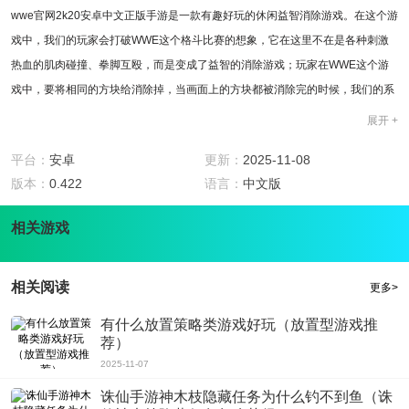
wwe官网2k20安卓中文正版手游是一款有趣好玩的休闲益智消除游戏。在这个游
戏中，我们的玩家会打破WWE这个格斗比赛的想象，它在这里不在是各种刺激
热血的肌肉碰撞、拳脚互殴，而是变成了益智的消除游戏；玩家在WWE这个游
戏中，要将相同的方块给消除掉，当画面上的方块都被消除完的时候，我们的系
统会给玩家一些WWE的选手人物。
展开 +
游戏特色
1.有着一百多名的冠军选手等着玩家在游戏中观看，这些冠军选手都很厉害，分
平台：
安卓
更新：
2025-11-08
分钟能够锤爆你。
版本：
0.422
语言：
中文版
2.有着强大的背景：游戏背景是以当今最火爆的WWE格斗比赛为背景的，所有的
相关游戏
东西都围绕着WWE。
3.游戏玩法非常的益智，你如果想提升一下智力，那么你可以下载这个游戏玩一
玩来提升提升。
相关阅读
更多>
4.游戏环境很绿色安全，玩家可以放心的下载安装，不用担心安装之后手机会有
有什么放置策略类游戏好玩（放置型游戏推
很多病毒突袭。
荐）
游戏点评
2025-11-07
这款游戏小编诚心推荐，大家一定要来玩，首先在画面上制作的很逼真，玩家在
游戏中的时候会看清楚人物身上每一个肌肉轮廓、表情变化等等，给玩家的视觉
诛仙手游神木枝隐藏任务为什么钓不到鱼（诛