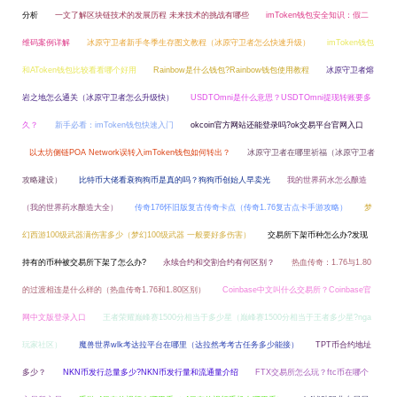
分析
一文了解区块链技术的发展历程 未来技术的挑战有哪些
imToken钱包安全知识：假二
维码案例详解
冰原守卫者新手冬季生存图文教程（冰原守卫者怎么快速升级）
imToken钱包
和AToken钱包比较看看哪个好用
Rainbow是什么钱包?Rainbow钱包使用教程
冰原守卫者熔
岩之地怎么通关（冰原守卫者怎么升级快）
USDTOmni是什么意思？USDTOmni提现转账要多
久？
新手必看：imToken钱包快速入门
okcoin官方网站还能登录吗?ok交易平台官网入口
以太坊侧链POA Network误转入imToken钱包如何转出？
冰原守卫者在哪里祈福（冰原守卫者
攻略建设）
比特币大佬看衰狗狗币是真的吗？狗狗币创始人早卖光
我的世界药水怎么酿造
（我的世界药水酿造大全）
传奇176怀旧版复古传奇卡点（传奇1.76复古点卡手游攻略）
梦
幻西游100级武器满伤害多少（梦幻100级武器 一般要好多伤害）
交易所下架币种怎么办?发现
持有的币种被交易所下架了怎么办?
永续合约和交割合约有何区别？
热血传奇：1.76与1.80
的过渡相连是什么样的（热血传奇1.76和1.80区别）
Coinbase中文叫什么交易所？Coinbase官
网中文版登录入口
王者荣耀巅峰赛1500分相当于多少星（巅峰赛1500分相当于王者多少星?nga
玩家社区）
魔兽世界wlk考达拉平台在哪里（达拉然考考古任务多少能接）
TPT币合约地址
多少？
NKN币发行总量多少?NKN币发行量和流通量介绍
FTX交易所怎么玩？ftc币在哪个