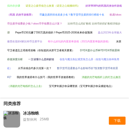
拟内存步骤
诺亚之心疲劳值怎么恢复（诺亚之心能搬砖吗）
好评率98%的民国武侠动作游戏
（民国 武侠手游推荐）
币赢交易所排名前多少名？数字货币交易所排行榜前十名
欧易/okex
币交易手续费多少钱？okex币手续费怎么计算？
比特币怎么挖矿教程 比特币的挖矿教程详细步
骤
Pepe币150元赚了550万真的假的？Pepe币2025-2030未来价值预测
盘点2023年全球最大
最受欢迎的4家比特币交易平台
有什么好玩的内置菜单游戏（2021内置菜单版的游戏）
冰原
守卫者遗忘之塔推塔攻略（你知道的冰原守卫者相关要素）
DYDX是什么币种?DYDX币前景和
价值深度分析
一文读懂什么是蚂蚁链
创造与魔法鱼缸观赏鱼怎么弄（创造与魔法各种鱼用
处）
火币永续合约多久结算一次？
数字货币流通量会不会影响币价?投资数字货币有前景
吗?
我的世界速搭有什么技巧（我的世界手游速搭教程）
消逝的光芒电线杆上的灯怎么激活
（消逝的光芒电线杆怎么上去）
宝可梦剑盾沙奈朵哪里抓（宝可梦剑盾沙奈朵捕捉地点）
同类推荐
冰冻蜘蛛
25MB
益智休闲
下载