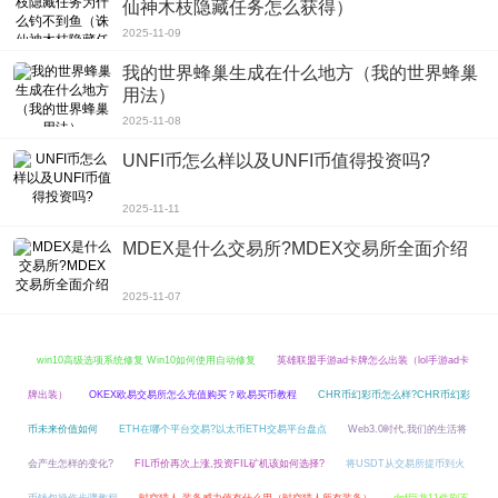
仙神木枝隐藏任务怎么获得）
能够带来很多奇特的体验，再搭配上逼真刺激的游戏音效，玩家在游戏的时候能
2025-11-09
够听到一些动作的摩擦声，非常的真实，给玩家的游戏体验又会增添很多乐趣。
我的世界蜂巢生成在什么地方（我的世界蜂巢
用法）
2025-11-08
UNFI币怎么样以及UNFI币值得投资吗?
2025-11-11
MDEX是什么交易所?MDEX交易所全面介绍
2025-11-07
win10高级选项系统修复 Win10如何使用自动修复
英雄联盟手游ad卡牌怎么出装（lol手游ad卡
牌出装）
OKEX欧易交易所怎么充值购买？欧易买币教程
CHR币幻彩币怎么样?CHR币幻彩
币未来价值如何
ETH在哪个平台交易?以太币ETH交易平台盘点
Web3.0时代,我们的生活将
会产生怎样的变化?
FIL币价再次上涨,投资FIL矿机该如何选择?
将USDT从交易所提币到火