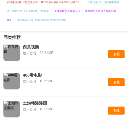
西游手游回归天数怎么计算（梦幻西游手游回归条件3天还是7天）
比特现金BCH历年减半时间
表，比特现金BCH最新消息历史走势
王者荣耀怎么登别人号（王者荣耀怎么登别人号不用微
信）
如何导出 ETH 钱包 imToken钱包使用教程
同类推荐
西瓜视频
23.31MB
娱乐影音
下载
480看电影
10.95MB
娱乐影音
下载
土炮韩漫漫画
18.25MB
娱乐影音
下载