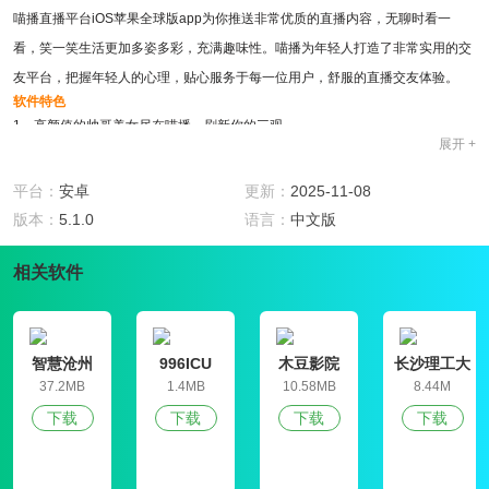
喵播直播平台iOS苹果全球版app为你推送非常优质的直播内容，无聊时看一
看，笑一笑生活更加多姿多彩，充满趣味性。喵播为年轻人打造了非常实用的交
友平台，把握年轻人的心理，贴心服务于每一位用户，舒服的直播交友体验。
软件特色
1、高颜值的帅哥美女尽在喵播，刷新你的三观
展开 +
2、参与直播活动，赢取幸运大奖，福利多多
3、喵播直播平台iOS苹果全球版app的各种才艺一应俱全，为用户呈现五彩缤纷
平台：
安卓
更新：
2025-11-08
的效果
版本：
5.1.0
语言：
中文版
4、打开定位直播出你的精彩视频，结识身边的好友
软件亮点
相关软件
1、自由自在在直播间邂逅你的缘分，轻松解决个人问题
2、喵播直播平台iOS苹果全球版app支持视频在线聊天互动，用颜值征服对方
3、赠送你的礼物给喜欢的直播，可以近距离的接触交流
智慧沧州
996ICU
木豆影院
长沙理工大
4、关注喜欢的主播，开播不迷路
学就业信息
37.2MB
1.4MB
10.58MB
8.44M
网学生信息
软件评测
下载
下载
下载
下载
管理平台
喵播直播平台iOS苹果全球版app是一款非常火爆的直播交友软件，拥有全国海
量的高颜值帅哥美女在线互动交流。可以根据你喜欢的类型加入直播间，进行吐
槽评论互动，24小时不间断的提供精彩直播，打造个性的观看直播体验。可以融