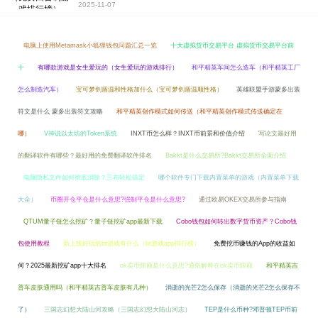
2025-11-07
电脑上使用Metamask小狐狸钱包问题汇总一览
十大虚拟货币交易平台 虚拟货币交易平台前
十
有哪款游戏是女生爱玩的（女生爱玩的游戏排行）
和平精英车间怎么造车（和平精英工厂
怎么制造汽车）
宝可梦剑盾温和性格加什么（宝可梦剑盾温顺性格）
英雄联盟手游蒙多出装
符文是什么 蒙多出装符文攻略
和平精英创作模式如何传送（和平精英创作模式传送确定在
哪）
V神说以太坊的Token系统
INXT币怎么样？INXT币前景和价值介绍
写论文最好用
的翻译软件有哪些？最好用的免费翻译软件排名
Bakkt是什么交易所?Bakkt交易所全面介绍
电脑隐私文件如何彻底消除？三布轻松搞定
哪个软件专门下载内置菜单的游戏（内置菜单下载
大全）
币圈开仓平仓是什么意思?强制平仓是什么意思?
通过欧易OKEX交易所参与指南
QTUM量子链怎么挖矿？量子链挖矿app最新下载
Cobo钱包如何转出数字货币资产？Cobo钱
包使用教程
新上线好玩的bt游戏有什么（bt游戏app排行榜）
免费挖币赚钱的App的收益如
何？2025最新挖矿app十大排名
ok卖币限额是什么意思?通俗解释在ok卖币限额
和平精英吉
普车皮肤通用吗（和平精英吉普车皮肤有几种）
消逝的光芒2怎么保存（消逝的光芒2怎么保存不
了）
三国志幻想大陆山河攻略（三国志幻想大陆山河志）
TEP是什么币种?邓普顿TEP币前