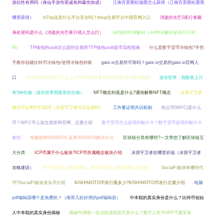
游抗性有用吗（诛仙手游伤害减免和爆伤加成）
江南百景图松烟墨怎么获得（江南百景图松墨黑
哪里获得）
biTop这是什么平台安全吗？bitop交易平台中国官网入口
消逝的光芒2夜行者藏
身处密码是什么（消逝的光芒夜行猎人怎么打）
dnf如何申诉解封（dnf申诉解封必须72小时
吗）
TP钱包的usdt怎么提到交易所?TP钱包usdt提币流程指南
什么是数字货币冷钱包?手把
手教你创建比特币冷钱包/使用冷钱包转账
gate.io交易所可靠吗？gate.io交易所gate.io官网入
口
火币钱包助记词忘了怎么办?火币钱包备份助记词及导出私钥教程
迷你世界：萌眼星上只
有5种生物（迷你世界萌眼星的生物）
NFT概念到底是什么?通俗解释NFT概念
冰原守卫者
佣兵可以帮忙打架吗（冰原守卫者可以交易吗）
工作量证明共识机制
热点币(WFC)是什么
币？WFC币上架交易所和官网、总量介绍
数字货币怎么提现到银行卡？数字货币提现到银行卡
教程
电脑故障0000007b 蓝屏0000007b解决办法
区块链分类有哪些?一文带您了解区块链五
大分类
ICP币属于什么板块?ICP币所属概念板块介绍
冰原守卫者在哪里祈福（冰原守卫者
攻略建设）
和平精英怎么用电脑玩（和平精英怎么用电脑玩云游戏）
SocialFi板块有哪些代
币?SocialFi板块龙头币介绍
KISHIMOTO币发行量多少?KISHIMOTO币发行总量介绍
电脑
pdf编辑器哪个是免费的？（推荐几款好用的pdf编辑器）
中本聪的真实身份是什么？比特币创始
人中本聪的真实身份揭秘
揭秘中国唯一合法的虚拟货币是什么？数字人民币APP下载安装