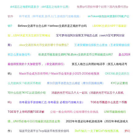
dnf遗忘之地密码是多少（dnf遗忘之地有什么用）
免费ip代理软件哪个好用？国内免费代理ip
软件
和平精英（和平精英,新手入门,游戏技巧攻略视频）
imToken钱包如何更新EOS账户公
钥?
Bitfinex交易平台怎么样？bitfinex交易所是正规的平台吗
LBANK交易所APP下载最新
版，LBANK蓝贝壳交易所官网地址
宝可梦传说阿尔宙斯叉字蝠怎么抓（swich宝可梦阿尔宙
斯）
okex交易所和火币交易所哪个手续费低?
王者荣耀微信授权怎么更改（王者荣耀微信授
权怎么更改微信号）
欧易卖币能直接交易吗?欧易okx交易所卖币立即就能卖出吗?
盘点2024
最值得投资的十大加密货币，（非交易所排行）
第五人格怎么利用好电话亭（第五人格电话号
码）
Mask币会成为百倍币吗？Mask币会涨到多少2025-2030价格预测
OKEX欧易交易所怎
么充值购买？欧易买币教程
摩尔庄园手游昆虫怎么捕捉（摩尔庄园捕虫网）
KYC认证要填
写什么信息?KYC认证流程介绍
消逝的光芒可以几个人一起玩（消逝的光芒可以五个人联机
吗）
传奇霸业手游攻略汇总 传奇霸业 必看技巧攻略大全）
TGE在币圈是什么意思？币圈
TGE等于上市吗币圈TGE详解
公链一般会倒闭吗 公链有哪些生存挑战
UNI币最新价格行
情，UNI币价格今日行情最新消息历史走势
2022年年度必玩单机游戏清单（2022年单机游戏大
作）
瑞波币交易平台?xrp瑞波币有投资价值吗
DeFi知识:一文了解DeFi价格预言机
梦幻