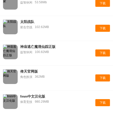
53.58Mb
益智休闲
下载
太阳战队
102.62MB
射击空战
下载
神庙逃亡魔境仙踪正版
100.82MB
益智休闲
下载
倚天官网版
362MB
角色扮演
下载
fmm中文汉化版
980.29MB
体育竞技
下载