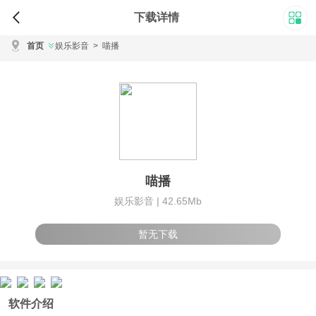
下载详情
首页
娱乐影音
>
喵播
喵播
娱乐影音 |
42.65Mb
暂无下载
软件介绍