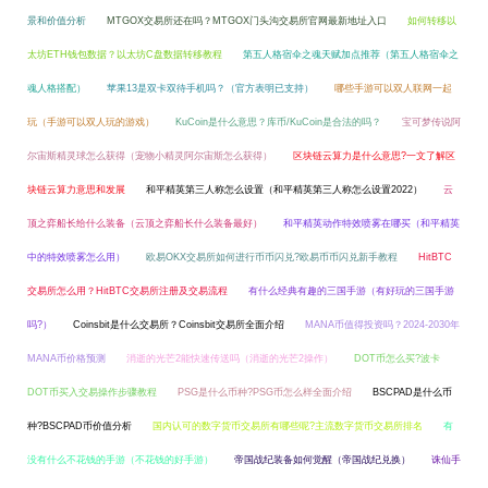
景和价值分析
MTGOX交易所还在吗？MTGOX门头沟交易所官网最新地址入口
如何转移以
太坊ETH钱包数据？以太坊C盘数据转移教程
第五人格宿伞之魂天赋加点推荐（第五人格宿伞之
魂人格搭配）
苹果13是双卡双待手机吗？（官方表明已支持）
哪些手游可以双人联网一起
玩（手游可以双人玩的游戏）
KuCoin是什么意思？库币/KuCoin是合法的吗？
宝可梦传说阿
尔宙斯精灵球怎么获得（宠物小精灵阿尔宙斯怎么获得）
区块链云算力是什么意思?一文了解区
块链云算力意思和发展
和平精英第三人称怎么设置（和平精英第三人称怎么设置2022）
云
顶之弈船长给什么装备（云顶之弈船长什么装备最好）
和平精英动作特效喷雾在哪买（和平精英
中的特效喷雾怎么用）
欧易OKX交易所如何进行币币闪兑?欧易币币闪兑新手教程
HitBTC
交易所怎么用？HitBTC交易所注册及交易流程
有什么经典有趣的三国手游（有好玩的三国手游
吗?）
Coinsbit是什么交易所？Coinsbit交易所全面介绍
MANA币值得投资吗？2024-2030年
MANA币价格预测
消逝的光芒2能快速传送吗（消逝的光芒2操作）
DOT币怎么买?波卡
DOT币买入交易操作步骤教程
PSG是什么币种?PSG币怎么样全面介绍
BSCPAD是什么币
种?BSCPAD币价值分析
国内认可的数字货币交易所有哪些呢?主流数字货币交易所排名
有
没有什么不花钱的手游（不花钱的好手游）
帝国战纪装备如何觉醒（帝国战纪兑换）
诛仙手