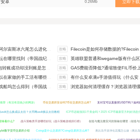
 安卓
立即下载
0.26Mb
斯冰六尾怎么进化（宝可梦冰六尾怎么得）
Filecoin是如何存储数据的?Filecoin的价值体现和未来前景分析
攻略
在哪里找到（帝国战纪游戏攻略）
英雄联盟普通和wegame版有什么区别（英雄联盟wegame版和英雄联盟）
攻略
钱包转账成功却没到账是怎么回事?
GAS费能否降低?通缩致使FIL币价上涨,近看1000
攻略
手工活有哪些？四个可以操作的小项目真是可靠
有什么安卓满v手游值得玩（什么安卓手游好玩）
攻略
坞怎么得到（帝国战纪战役攻略）
浏览器如何清理缓存？浏览器清理缓存快捷
攻略
推荐（有没有花钱少的网游）
币在交易所安全吗?币在交易所怎么样?
支付宝可以直接买USDT吗？如何
usdt怎么换成以太坊？火币网usdt换以太坊教程
ICP币还能涨回1千美金吗？2025 ICP币最新官方利好消息
意味着什么?
战斗策略类手游哪些好玩（战斗策略游戏排行榜）
创造与魔法雅安河的辣椒在哪里（创造与
Bybit数字货币交易所介绍
Coingi是什么交易所?Coingi交易所怎么样?
奥比岛手游净化花魇怎么做（奥比