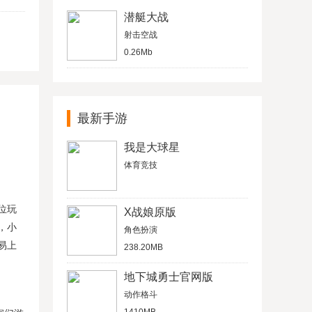
潜艇大战
射击空战
0.26Mb
最新手游
我是大球星
体育竞技
位玩
X战娘原版
，小
角色扮演
易上
238.20MB
地下城勇士官网版
动作格斗