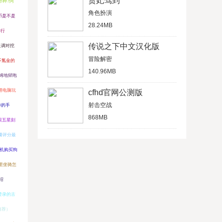
贵妃驾到
币种?阿
角色扮演
币是不是
28.24MB
排行
传说之下中文汉化版
上调对挖
冒险解密
不氪金的
140.96MB
姆地狱咆
用电脑玩
cfhd官网公测版
射击空战
待的手
868MB
眼五星刻
瓣评分最
手机购买狗
里坐骑怎
绍
登录的古
推荐）