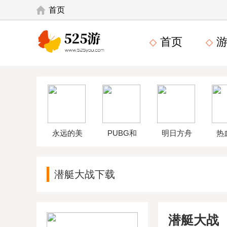
首页
首页
游
永远的美
PUBG和
明日方舟
热
味星球4破
平精英体
wikiapp
中
潜艇大战下载
解版
验服
潜艇大战