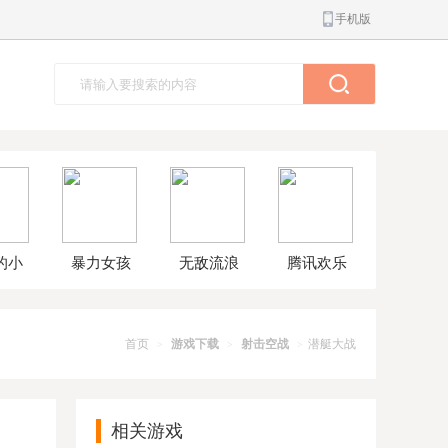
手机版
的小
暴力女孩
无敌流浪
腾讯欢乐
球大
模拟器汉
汉8无敌版
斗地主正
解版
化版
版
首页
游戏下载
射击空战
潜艇大战
>
>
>
相关游戏