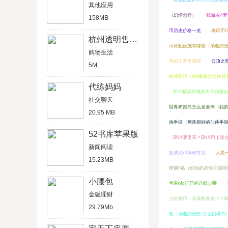
英雄联盟新手玩什么英雄能
其他应用
（幻塔怎样）
纸嫁衣4
158MB
币历史价格一览
寿司币/
杭州透明售房网一房一价
可分配设施有哪些（消逝的光芒
购物生活
涨的山寨币预测
云顶之
5M
快速获得（dnf徽章怎么快速
代练妈妈
和平精英开镜开火不能移动
社交聊天
世界布吉岛怎么发全体（我
20.95 MB
侠手游（画质很好的仙侠手
52书库苹果版
BNX哪里买？BNX币上架
新闻阅读
换成法币操作方法
人类
15.23MB
榜前5名（好玩的武侠手游排
小腰包
苹果nfc打开的详细步骤
金融理财
少比特币，具体数量多少？
29.79Mb
改（消逝的光芒 怎么扔爆竹