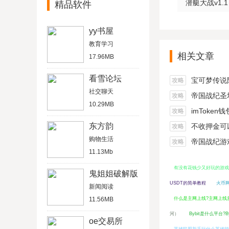
潜艇大战v1.1
精品软件
yy书屋
教育学习
相关文章
17.96MB
看雪论坛
宝可梦传说阿尔宙
攻略
社交聊天
帝国战纪圣坛
攻略
10.29MB
imToken
攻略
东方韵
不收押金可以在家做的
攻略
购物生活
帝国战纪游戏船
攻略
11.13Mb
有没有花钱少又好玩的游戏
鬼姐姐破解版
USDT的简单教程
火币网
新闻阅读
11.56MB
什么是主网上线?主网上线
河）
Bybit是什么平台?
oe交易所