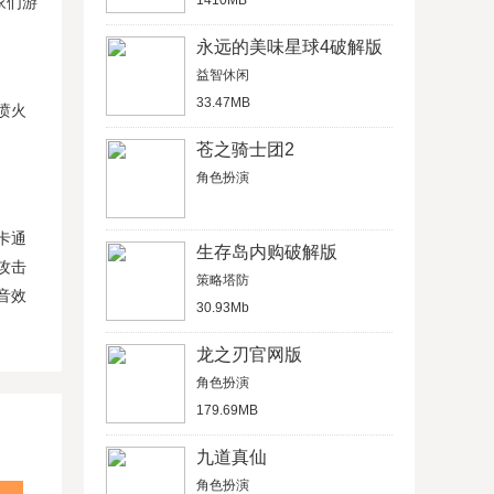
1410MB
家们游
永远的美味星球4破解版
益智休闲
33.47MB
喷火
苍之骑士团2
角色扮演
卡通
生存岛内购破解版
攻击
策略塔防
音效
30.93Mb
龙之刃官网版
角色扮演
179.69MB
九道真仙
角色扮演