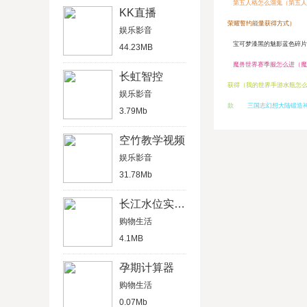
第五人格怎么溜鬼（第五人
KK直播
荣耀誓约能量获得方式）
娱乐影音
宝可梦漆黑的魅影蓝色碎片
44.23MB
魔兽世界赛季服怎么进（魔
长虹智控
获得（我的世界手游水瓶怎
娱乐影音
款
三国志幻想大陆锻造
3.79Mb
空竹教学视频
娱乐影音
31.78Mb
长江水位实时查询
购物生活
4.1MB
孕期计算器
购物生活
0.07Mb