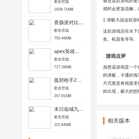
最近这款游戏的更
射击空战
戏时会更加流畅，
1938.71MB
2.潜艇大战这款
香肠派对比赛服
射击空战
这款游戏还在水下
750.46MB
鱼、机器鱼等等。
apex英雄国际服
游戏点评
射击空战
虽然该游戏是一个
727.56MB
的潜艇，卡通的海
孤胆枪手2中文版
方式更是将画面变
射击空战
的出现，极大的想
257.91MB
末日临城九游破解版
射击空战
相关版本
115.94MB