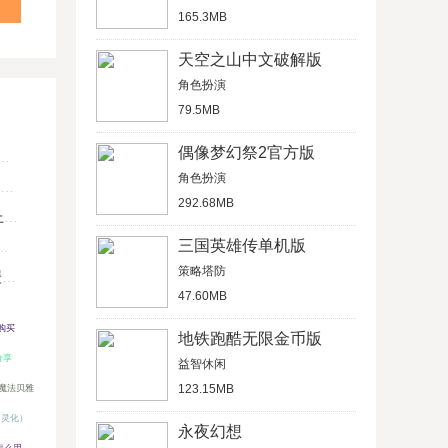
165.3MB
天空之山中文破解版
角色扮演
79.5MB
偶像梦幻祭2官方版
角色扮演
292.68MB
U
三国英雄传单机版
策略塔防
键
47.60MB
购买
地铁跑酷无限金币版
分享
益智休闲
123.15MB
魔法贝雅
岛灵化）
永夜幻想