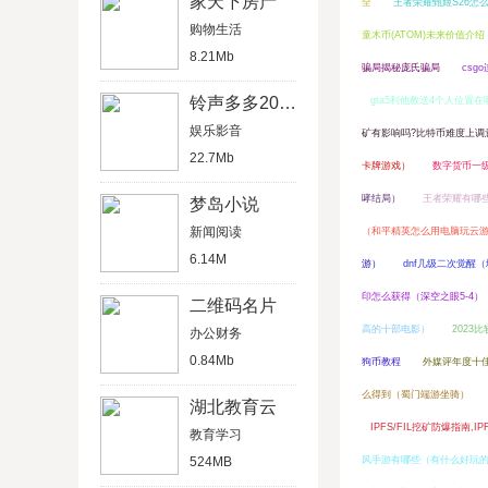
家天下房产
全
王者荣耀甄姬S26怎
购物生活
童木币(ATOM)未来价值介绍
8.21Mb
骗局揭秘庞氏骗局
csg
铃声多多2020最新版
gta5利他教送4个人位置在
娱乐影音
矿有影响吗?比特币难度上调
22.7Mb
卡牌游戏）
数字货币一
哮结局）
王者荣耀有哪
梦岛小说
新闻阅读
（和平精英怎么用电脑玩云
6.14M
游）
dnf几级二次觉醒
印怎么获得（深空之眼5-4）
二维码名片
高的十部电影）
2023
办公财务
0.84Mb
狗币教程
外媒评年度十佳
么得到（蜀门端游坐骑）
湖北教育云
IPFS/FIL挖矿防爆指南,I
教育学习
524MB
风手游有哪些（有什么好玩的