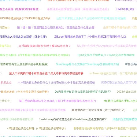
快速上手？英雄联盟角色强度排行
金铲铲之战精密德莱文怎么玩 精密德莱文玩法攻略
幻塔2.0旧维拉币
罗盘怎么获得（纸嫁衣第四章算盘）
泰拉瑞亚花园侏儒怎么获得（泰拉瑞亚花园怎么做）
EMC币多少钱一
SUSHI币能涨到多少?SUSHI币有潜力吗?
达世币未来能上涨多少？达世币2025年官网消息价格预测
消逝
2ign）
慢！慢！慢！百度网盘怎么还没被淘汰（百度云盘凭什么这么慢）
山寨币哪个币最有前景？20
弈S7卧龙之境棋盘怎么获得（卧龙在哪）
ZB.com官网怎么登录不了？中币交易所ZB币官网登录入口
dn
获得方法）
火币网提现会封银行卡吗？被冻结怎么办？
NU是什么币种?NuCypher/NU币未来前景和价
镜头怎么解决（和平精英开镜开枪不能移动镜头怎么解决）
Bybit交易所手续费多少？Bybit交易所费用明细
的世界布吉岛怎么发全体消息手机版视频）
SumSwap是什么交易所?SumSwap交易所详细介绍
有什么高
游）
柴犬币和狗狗币哪个有投资价值？柴犬币和狗狗币的区别详解
imToken钱包安全知识：假二维码案例
交易所盘点
中本聪的真实身份是什么？比特币创始人中本聪的真实身份揭秘
USDC币怎么兑换人民币?US
一败涂地攻略（全关卡图文通关攻略详解)
DeFi质押挖矿是什么意思?质押挖矿有风险吗?
2023火爆的武
行榜前十）
蜀门手游武尊副法宝怎么加点（蜀门手游武尊技能加点怎么加?）
nfc是什么功能在手机上怎
仙剑世界3手游哪个职业厉害？仙剑世界3最强新手攻略
魔兽世界术士幻化去找谁（术士好看的幻化）
赵
揭秘中国比特币持有者排行榜
SushiSwap挖矿收益怎么样?SushiSwap怎么交易挖矿?
消逝的光芒扔爆竹
）
cf黑机器处罚怎么解除（cf黑机器处罚去哪申诉）
看币圈行情的网站有哪些？炒币APP看虚拟币行情的