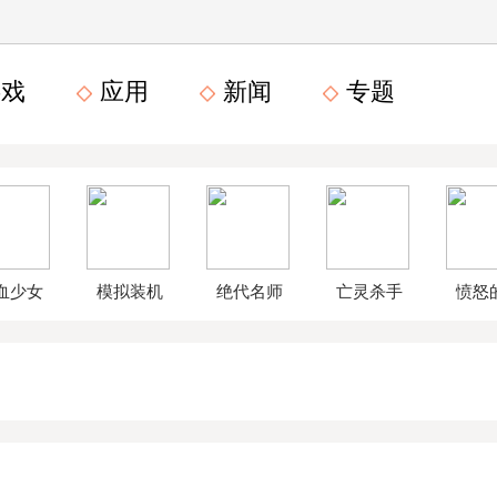
戏
应用
新闻
专题
血少女
模拟装机
绝代名师
亡灵杀手
愤怒
文数字
公司破解
无限曲玉
鸟星
版
版
版
战2破