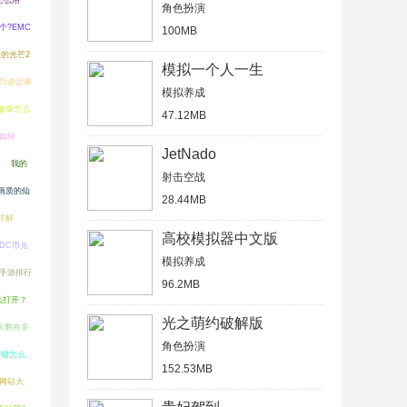
怎么用
角色扮演
个?EMC
100MB
的光芒2
模拟一个人一生
25必定暴
模拟养成
f徽章怎么
47.12MB
值如何
JetNado
我的
射击空战
画质的仙
28.44MB
详解
高校模拟器中文版
DC币兑
模拟养成
侠手游排行
96.2MB
么打开？
光之萌约破解版
长鹏有多
角色扮演
按键怎么
152.53MB
网站大