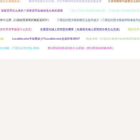
格怎么溜鬼医生）
莱特币价格今日行情，LTC币莱特币实时价格历史价格走势
王者荣耀誓约能量怎么获
加密货币怎么来的？加密货币会被创造出来的原因
三国志幻想大陆辅助潜能分配（三国幻想大陆辅助潜能选
有什么用（口袋妖怪漆黑的魅影蓝碎片）
三国志幻想大陆前期怎么提升战力（三国志幻想大陆如何快速提升
兽世界赛季服是什么意思）
光遇霞光城上层冥想在哪里（光遇霞光城上层冥想任务怎么完成）
我的世界
么做）
Localbitcoins手续费多少?Localbitcoins交易所靠谱吗?
热血传奇：打造自己梦想中的传奇怀旧版本1
神台攻略（三国志幻想大陆 神锻）
梦幻西游劫狱成功给什么奖励（梦幻西游劫狱难杀吗）