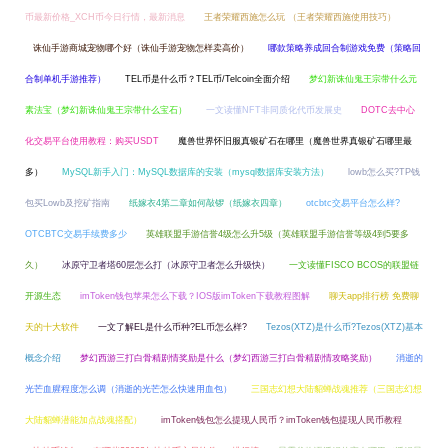
币最新价格_XCH币今日行情，最新消息
王者荣耀西施怎么玩 （王者荣耀西施使用技巧）
诛仙手游商城宠物哪个好（诛仙手游宠物怎样卖高价）
哪款策略养成回合制游戏免费（策略回
合制单机手游推荐）
TEL币是什么币？TEL币/Telcoin全面介绍
梦幻新诛仙鬼王宗带什么元
素法宝（梦幻新诛仙鬼王宗带什么宝石）
一文读懂NFT非同质化代币发展史
DOTC去中心
化交易平台使用教程：购买USDT
魔兽世界怀旧服真银矿石在哪里（魔兽世界真银矿石哪里最
多）
MySQL新手入门：MySQL数据库的安装（mysql数据库安装方法）
lowb怎么买?TP钱
包买Lowb及挖矿指南
纸嫁衣4第二章如何敲锣（纸嫁衣四章）
otcbtc交易平台怎么样?
OTCBTC交易手续费多少
英雄联盟手游信誉4级怎么升5级（英雄联盟手游信誉等级4到5要多
久）
冰原守卫者塔60层怎么打（冰原守卫者怎么升级快）
一文读懂FISCO BCOS的联盟链
开源生态
imToken钱包苹果怎么下载？IOS版imToken下载教程图解
聊天app排行榜 免费聊
天的十大软件
一文了解EL是什么币种?EL币怎么样?
Tezos(XTZ)是什么币?Tezos(XTZ)基本
概念介绍
梦幻西游三打白骨精剧情奖励是什么（梦幻西游三打白骨精剧情攻略奖励）
消逝的
光芒血腥程度怎么调（消逝的光芒怎么快速用血包）
三国志幻想大陆貂蝉战魂推荐（三国志幻想
大陆貂蝉潜能加点战魂搭配）
imToken钱包怎么提现人民币？imToken钱包提现人民币教程