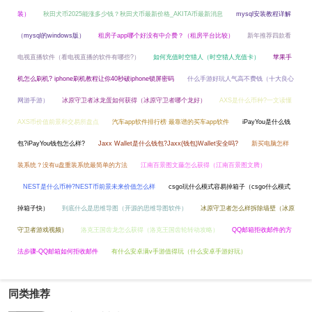
装）
秋田犬币2025能涨多少钱？秋田犬币最新价格_AKITA币最新消息
mysql安装教程详解
（mysql的windows版）
租房子app哪个好没有中介费？（租房平台比较）
新年推荐四款看
电视直播软件（看电视直播的软件有哪些?）
如何充值时空猎人（时空猎人充值卡）
苹果手
机怎么刷机? iphone刷机教程让你40秒破iphone锁屏密码
什么手游好玩人气高不费钱（十大良心
网游手游）
冰原守卫者冰龙蛋如何获得（冰原守卫者哪个龙好）
AXS是什么币种?一文读懂
AXS币价值前景和交易所盘点
汽车app软件排行榜 最靠谱的买车app软件
iPayYou是什么钱
包?iPayYou钱包怎么样?
Jaxx Wallet是什么钱包?Jaxx(钱包)Wallet安全吗?
新买电脑怎样
装系统？没有u盘重装系统最简单的方法
江南百景图文藤怎么获得（江南百景图文腾）
NEST是什么币种?NEST币前景未来价值怎么样
csgo玩什么模式容易掉箱子（csgo什么模式
掉箱子快）
到底什么是思维导图（开源的思维导图软件）
冰原守卫者怎么样拆除墙壁（冰原
守卫者游戏视频）
洛克王国齿龙怎么获得（洛克王国齿轮转动攻略）
QQ邮箱拒收邮件的方
法步骤-QQ邮箱如何拒收邮件
有什么安卓满v手游值得玩（什么安卓手游好玩）
同类推荐