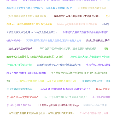
粽子福袋）
A股中比特币概念股龙头股票有哪些？比特币概念的上市公司概念股龙头一览
简
单阐述NFT交易平台是合法的吗?为什么那么多人选择NFT投资?
创造与魔法传送卷轴怎么做
（创造与魔法的传送卷轴可以使用几次）
有哪些玄幻仙侠公益服游戏（玄幻仙侠完本）
怎么
在Mdex上买卖BAG?BASIS GOLD交易教程
bitstamp交易平台新用户注册详细教程
cfhd传
奇级道具抽奖券怎么用（cf传奇奖励什么主武器）
加密货币交易所充值提币操作教程(加密货币
钱包转账攻略)
英雄联盟手游蒙多出装符文是什么 蒙多出装符文攻略
妄想山海魂核怎么获得
（妄想山海魂晶在哪合成）
TBC防骑和惩戒骑哪个练级快（魔兽世界防骑和惩戒骑）
消逝
的光芒2怎么设置中文（消逝的光芒2怎么设置中文模式）
海妖交易所大陆用户能注册吗？中国用
户可以用的币交易所排行
瑞波币如何获得?XRP瑞波币获取方式介绍
苹果手机注册ins总是显
示没有网络?图解苹果注册ins详细教程
宝可梦传说阿尔宙斯神秘礼物在哪里（阿尔宙斯怎么得
到）
云顶之弈光明哨兵怎么合成（云顶之弈光明哨兵如何合成）
梦幻西游劫狱成功给什么奖
励（梦幻西游劫狱难杀吗）
SocialFi板块有哪些代币?SocialFi板块龙头币介绍
Curve交易所
怎么样？Curve交易所安全吗？
BNT币怎么样?BNT币历史最高价是多少?
cf手游斯威特属性
怎么样（cf斯太尔威力）
十大邮箱app排行榜 好用的手机邮箱app
区块链Defi金融三要素
地下城堡3启明镇废弃实验室怎么去（地下城堡3图10废弃城寨）
Chia币今日价格行情，奇亚