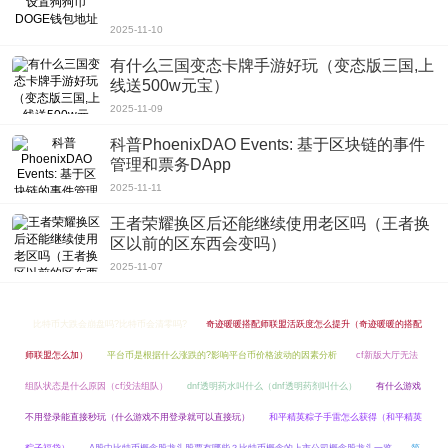
2025-11-10
有什么三国变态卡牌手游好玩（变态版三国,上
线送500w元宝）
2025-11-09
科普PhoenixDAO Events: 基于区块链的事件
管理和票务DApp
2025-11-11
王者荣耀换区后还能继续使用老区吗（王者换
区以前的区东西会变吗）
2025-11-07
比特币大跌会崩盘吗?比特币会清零吗?
奇迹暖暖搭配师联盟活跃度怎么提升（奇迹暖暖的搭配
师联盟怎么加）
平台币是根据什么涨跌的?影响平台币价格波动的因素分析
cf新版大厅无法
组队状态是什么原因（cf没法组队）
dnf透明药水叫什么（dnf透明药剂叫什么）
有什么游戏
不用登录能直接秒玩（什么游戏不用登录就可以直接玩）
和平精英粽子手雷怎么获得（和平精英