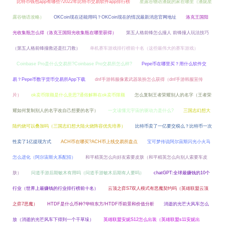
比特币钱包app有哪些?2022年比特币交易软件app排行榜
星露谷物语潘妮的家在哪里（潘妮星
露谷物语攻略）
OKCoin现在还能用吗？OKCoin现在的情况最新消息官网地址
洛克王国阳
光收集瓶怎么得（洛克王国阳光收集瓶在哪里获得）
第五人格前锋怎么撞人 前锋撞人玩法技巧
（第五人格前锋撞救还是扛刀救）
单机赛车游戏排行榜前十名（这些最伟大的赛车游戏）
Coinbase Pro是什么交易所?Coinbase Pro交易所怎么样?
Pepe币在哪里买？用什么软件交
易？Pepe币数字货币交易所App下载
dnf手游韩服像素武器装扮怎么获得（dnf手游韩服宣传
片）
ok卖币限额是什么意思?通俗解释在ok卖币限额
怎么复制王者荣耀别人的名字（王者荣
耀如何复制别人的名字改自己想要的名字）
一文读懂元宇宙的驱动力是什么?
三国志幻想大
陆灼烧可以叠加吗（三国志幻想大陆火烧阵容优先培养）
比特币卖了一亿要交税么？比特币一次
性卖了1亿提现方式
ACH币在哪买?ACH币上线交易所盘点
宝可梦传说阿尔宙斯闪光小火马
怎么进化（阿尔宙斯火系配招）
和平精英怎么向好友索要皮肤（和平精英怎么向别人索要车皮
肤）
问道手游后期敏木有用吗（问道手游敏木后期有人要吗）
chatGPT:全球最赚钱的10个
行业（世界上最赚钱的行业排行榜前十名）
云顶之弈S7双人模式有恶魔契约吗（英雄联盟云顶
之弈7恶魔）
HTDF是什么币种?华特东方/HTDF币前景和价值分析
消逝的光芒大风车怎么
放（消逝的光芒风车下得到一个干草垛）
英雄联盟安妮S12怎么出装（英雄联盟s11安妮出