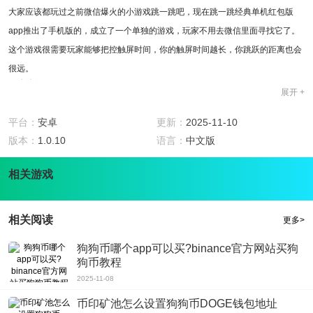
大家应该都玩过之前微信爆火的小游戏跳一跳吧，现在跳一跳经典单机红包版
app推出了手机版的，成立了一个单独的游戏，玩家不用去微信里面寻找它了。
这个游戏很需要玩家能够把控触屏时间，你的触屏时间越长，你跳跃的距离也会
很远。
游戏特色
展开 +
1.游戏玩法很简单易懂，适合多个年龄段的人玩：玩家进入只需要将小英雄弹射
到下一个台阶即可。
平台：
安卓
更新：
2025-11-10
2.一款好玩有趣的单机游戏：玩家进入游戏不需要联网，可以随时进行游戏，不
版本：
1.0.10
语言：
中文版
用担心消耗流量。
相关游戏
3.不需要氪金：玩家进入游戏不需要进行任何充值，完全靠自己的操作。
4.操作界面非常流畅，玩家在游戏里面不用担心系统会弹出各种广告来打搅你，
你可以放心游戏。
相关阅读
更多>
游戏点评
这款游戏在画面上制作的非常简单，玩家进入游戏不用花很多时间来捣鼓游戏规
狗狗币哪个app可以买?binance官方网站买狗
狗币教程
则，只需要看着游戏画面就晓得游戏是怎么玩的，可以省下很多时间；在玩法
2025-11-08
上，玩家跳的台阶越多，分数也会很高，当你没有跳跃到下一个台阶，你的游戏
就结束了，然后系统会结算你的分数和你的好友们进行排名。
币印矿池怎么设置狗狗币DOGE钱包地址