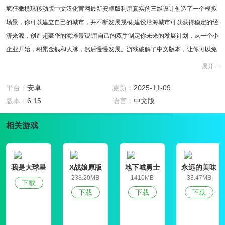
疯狂橄榄球移动版中文汉化官网最新安卓版利用真实的三维设计创造了一个模拟
场景，你可以建立自己的城市，并不断发展规模;建设沿海城市可以获得稳定的经
济来源，创造超豪华的海滩景观;用自己的双手制定你未来的发展计划，从一个小
企业开始，积累金钱和人脉，然后慢慢发展。游戏破解了中文版本，让你可以免
去外语的困扰，尽情游戏，官网安卓正版，想玩的快来下载吧!
展开 +
游戏特色
1、如果你想经营自己的行业，你需要在业务发展上小心谨慎，不能随便选择;
平台：
安卓
更新：
2025-11-09
2、疯狂橄榄球移动版可以把自己的办公楼建成自己的办公室，并不断发展;
版本：
6.15
语言：
中文版
游戏评测
疯狂橄榄球移动版中有许多独立的方式，你可以开发房地产，或者你可以选择开
相关游戏
一个农场来致富，你不必担心如何得到它，这取决于你，而你只需要制定一个商
业计划。
我是大球星
X战娘原版
地下城勇士
永远的美味
官网版
星球4破解版
238.20MB
1410MB
33.47MB
下载
下载
下载
下载