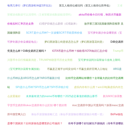
每周几举行（梦幻西游乾坤盘5开玩法）
第五人格排位难玩吗（第五人格排位胜率低）
王者
荣耀游戏数据可以清理吗（王者荣耀游戏数据能清理吗）
akita币价格今日行情，秋田犬币最新
价格实时汇率历史走势
幻塔护目镜怎么获得（幻塔副本）
放开那三国3吴国最强阵容推荐 吴
国最强阵容
SCRT是什么币种?一文读懂SCRT币前景和价值
宝可梦剑盾沙奈朵哪里抓（宝
可梦剑盾沙奈朵捕捉地点）
梦幻西游莲心剑意状态怎么开（梦幻西游莲花剑意）
DiBi交易所
究竟怎么样？DiBi交易所正规吗？
IOTA币是什么币种？埃欧塔/IOTA知识汇总介绍
Trump币
川普币今日行情最新消息，TRUMP特朗普币历史走势图
宝可梦传说阿尔宙斯奋斗值有上限吗
（宝可梦阿尔宙斯专属技能）
币赢是正规平台吗安全吗？币赢交易所官网入口地址
ARG是
什么币种以及ARG币怎么样?ARG币最新介绍
比特币交易网站有哪些？全球最大的比特币交易网
站
SPI是什么币种?SPI币怎么样?SPI币详细介绍
虚拟内存有什么用？win10电脑虚拟内存怎
么设置最好
未来最有潜力的meme币有哪些？2025必定暴涨的模因山寨币
新兴MXC抹茶数
字货币交易所和okex交易所有什么区别 哪个更好用
mxc交易所中国认可度高吗？抹茶mexc交易
所中国官网入口
诛仙手游宠物攻略汇总（诛仙手游宠物在哪抓宠物分布图一览）
BitPie钱包
是哪个国家的？比特派钱包是哪里的公司做的？
传奇手游哪个好玩耐玩不烧钱的（传奇手游哪款