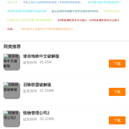
操作方法
手机上有什么休闲的种田游戏（手机种田单机游戏）
在中国大陆U币交易违法吗？
2025年全球U币交易所平台排行榜
盘点全球区块链数字货币交易所前50排名
比特币大跌我
们该怎么办 如何应对数字货币暴涨暴跌
dnf装备属性指令怎么输入（dnf装备属性指令怎么输入
出来）
7XEX是什么交易平台?7XEX交易所排名第几?
同类推荐
迷你地铁中文破解版
85.65M
益智休闲
下载
召唤联盟破解版
61.55MB
益智休闲
下载
怪物管理公司2
34.32MB
益智休闲
下载