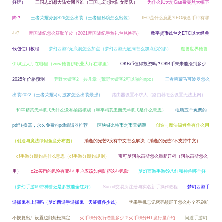
好玩）
三国志幻想大陆女团养谁（三国志幻想大陆女团队）
为什么以太坊Gas费突然大幅下
降？
王者荣耀孙膑S26怎么出装（王者里孙膑怎么出装）
IEO是什么意思?IEO概念币种有哪
些?
帝国战纪怎么获取羊皮（2021帝国战纪手游礼包兑换码）
数字货币钱包之ETC以太经典
钱包使用教程
梦幻西游2无底洞怎么加点（梦幻西游无底洞怎么加点秒的多）
魔兽世界德鲁
伊职业大厅在哪里（wow德鲁伊职业大厅在哪里）
OKB币值得投资吗？OKB币未来能涨到多少
2025年价格预测
荒野大镖客2一共几章（荒野大镖客2可以啪的npc）
王者荣耀马可波罗怎么
出装2022（王者荣耀马可波罗怎么出装最强）
路由器设置不求人（路由器怎么设置无法上网）
和平精英无ui模式为什么没有拍摄模板（和平精英里面无ui模式是什么意思）
电脑五个免费的
pdf转换器，永久免费的pdf编辑器推荐
区块链比特币之币天销毁
创造与魔法绿鲤鱼有什么用
（创造与魔法绿鲤鱼鱼分布图）
消逝的光芒2没有中文怎么解决（消逝的光芒2不支持中文）
cf手游分期购是什么意思（cf手游分期购规则）
宝可梦阿尔宙斯怎么重新开档（阿尔宙斯怎么
用）
c2c买币的风险有哪些 用户应该如何防范这些风险
梦幻西游手游69八红和神兽哪个好
（梦幻手游69带神兽还是多技能全红好）
Sunbit交易所注册与实名新手操作教程
梦幻西游手
游抓鬼有上限吗（梦幻西游手游抓鬼一天能赚多少钱）
苹果手机忘记密码锁屏了怎么办？不刷机
不恢复出厂设置也能轻松搞定
火币积分发行总量多少？火币积分HT发行量介绍
问道手游幻