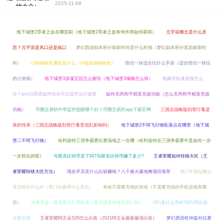
2025-11-08
地下城堡2罪者之血在哪层刷（地下城堡2罪者之血有何作用如何获得）
元宇宙概念是什么意
思？元宇宙是风口还是疯口
梦幻西游副本积分刷新时间是什么时候（梦幻副本积分奖励刷新时
间）
cf娟娟角色属性是什么（cf端游娟娟角色）
情侣一块适合玩什么手游（适合情侣一块玩
的小游戏）
地下城堡3汲魂宝冠怎么摧毁（地下城堡3魂魄怎么得）
电脑开机速度慢怎么
办？win10系统如何优化可以提升运行速度
如何关闭和平精英充值功能（怎么关闭和平精英充值
功能）
币圈交易软件带监控提醒哪个好？币圈交易所app下载官网
三国志战略版刮骨疗毒是
谁的传承（三国志战略版刮骨疗毒受混乱影响吗）
地下城堡2不明飞行物坠落点在哪里（地下城
堡二不明飞行物）
哈利波特三强争霸赛比赛场地之一在哪（哈利波特在三强争霸赛中是如何一步
一步胜出的呢）
马斯克比特币卖了吗?马斯克比特币赚了多少?
王者荣耀如何转移大区（王
者荣耀转移大区方法）
现在开店卖什么比较赚钱？八个最火爆地摊项目推荐
蜀门手游仙禽仙
灵技能学什么好（蜀门仙禽用什么灵石）
有啥不需要充钱的游戏（不需要充钱的手机游戏有哪
些）
传奇手游：微变复古1.76版本（复古微变传奇手游1.80）
GFI是什么币种?GFI币价值
分析介绍
王者荣耀阿古朵S26怎么出装（2021阿古朵最新最强出装）
梦幻西游乾坤盘对抗赛