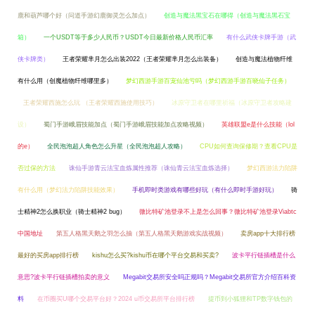
鹿和葫芦哪个好（问道手游幻鹿御灵怎么加点）
创造与魔法黑宝石在哪得（创造与魔法黑石宝
箱）
一个USDT等于多少人民币？USDT今日最新价格人民币汇率
有什么武侠卡牌手游（武
侠卡牌类）
王者荣耀芈月怎么出装2022（王者荣耀芈月怎么出装备）
创造与魔法植物纤维
有什么用（创魔植物纤维哪里多）
梦幻西游手游百宠仙池亏吗（梦幻西游手游百晓仙子任务）
王者荣耀西施怎么玩 （王者荣耀西施使用技巧）
冰原守卫者在哪里祈福（冰原守卫者攻略建
设）
蜀门手游峨眉技能加点（蜀门手游峨眉技能加点攻略视频）
英雄联盟e是什么技能（lol
的e）
全民泡泡超人角色怎么升星（全民泡泡超人攻略）
CPU如何查询保修期？查看CPU是
否过保的方法
诛仙手游青云法宝血炼属性推荐（诛仙青云法宝血炼选择）
梦幻西游法力陷阱
有什么用（梦幻法力陷阱技能效果）
手机即时类游戏有哪些好玩（有什么即时手游好玩）
骑
士精神2怎么换职业（骑士精神2 bug）
微比特矿池登录不上是怎么回事？微比特矿池登录Viabtc
中国地址
第五人格黑天鹅之羽怎么抽（第五人格黑天鹅游戏实战视频）
卖房app十大排行榜
最好的买房app排行榜
kishu怎么买?kishu币在哪个平台交易和买卖?
波卡平行链插槽是什么
意思?波卡平行链插槽拍卖的意义
Megabit交易所安全吗正规吗？Megabit交易所官方介绍百科资
料
在币圈买U哪个交易平台好？2024 u币交易所平台排行榜
提币到小狐狸和TP数字钱包的