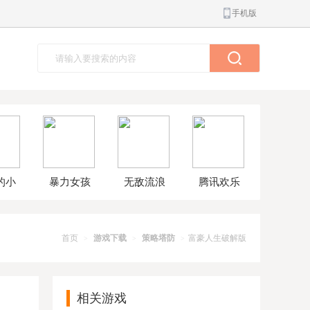
手机版
的小
暴力女孩
无敌流浪
腾讯欢乐
球大
模拟器汉
汉8无敌版
斗地主正
解版
化版
版
首页
游戏下载
策略塔防
富豪人生破解版
>
>
>
相关游戏