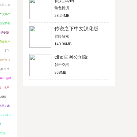
贵妃驾到
谁是内鬼
角色扮演
产交易平
28.24MB
法宝的相
传说之下中文汉化版
沙漠手游
冒险解密
？资金账户
140.96MB
TP
cfhd官网公测版
艾达币今日
射击空战
是什么币
868MB
DA币值得
搞（冰原
戏攻略
意思？永
安永续合
程
理软件