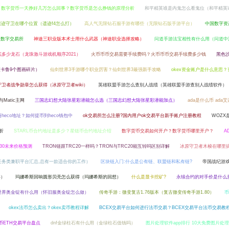
数字货币一天挣好几万怎么回事？数字货币是怎么挣钱的原理分析
和平精英谁是内鬼怎么看鬼位（和平精英
遗迹守卫在哪个位置（遗迹f4怎么打）
高人气无限钻石服手游有哪些（无限钻石版手游平台）
中国数字资
入数字交易所
神途三职业版本术士用什么武器（神途职业选择攻略）
问道手游法宝相性有什么用（问道中
多少龙石（龙珠激斗游戏机顺序2021）
火币币币交易需要手续费吗？火币币币交易手续费多少钱
黑色
卡鲁9个图画碎片）
仙剑世界3手游哪个职业厉害？仙剑世界3最强新手攻略
okex资金账户是什么意思
守卫者战争勋章怎么获得（冰原守卫者wiki）
英雄联盟手游怎么查别人战绩（英雄联盟手游查别人战绩软件）
Matic主网
三国志幻想大陆张星彩潜能怎么选（三国志幻想大陆张星彩潜能加点）
ada是什么币 ada
heco地址？如何提币到heco钱包中
ok交易所怎么注册?国内用户ok交易平台新手账户注册教程
WOZX
析
STARL币合约地址是多少？星链币合约地址介绍
数字货币交易如何开户？数字货币哪里开户？
A
030未来价格预测
TRON链跟TRC20一样吗？TRON与TRC20能互转吗区别详解
冰原守卫者木梭在哪里
任务类兼职平台汇总,总有一款适合你的工作）
区块链入门:什么是公有链、联盟链和私有链?
帝国战纪游
解）
玛娜希斯回响圆形贝壳怎么获得（玛娜希斯的回想）
什么是显卡挖矿?
永续合约的对手价是什么
世界奥金锭有什么用（怀旧服奥金锭怎么做）
传奇手游：微变复古1.76版本（复古微变传奇手游1.80）
币
okex法币怎么卖出？okex卖币教程详解
BCEX交易平台如何进行法币交易？BCEX交易平台法币交易教
币ETH交易平台盘点
dnf金绿柱石有什么用（金绿柱石值钱吗）
图片处理软件app排行 10大免费图片处