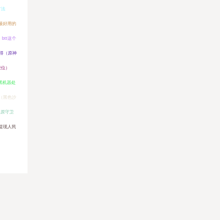
方法
最好用的
btt这个
得（原神
段位）
f黑机器处
（黑色沙
冰原守卫
么提现人民