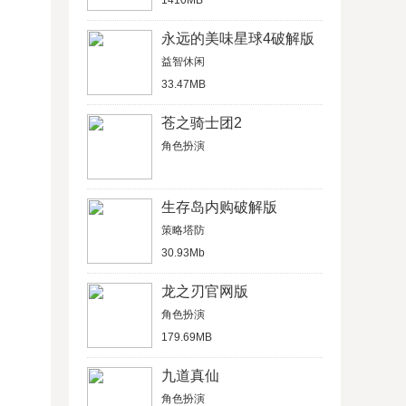
1410MB
永远的美味星球4破解版
益智休闲
33.47MB
苍之骑士团2
角色扮演
生存岛内购破解版
策略塔防
30.93Mb
龙之刃官网版
角色扮演
179.69MB
九道真仙
角色扮演