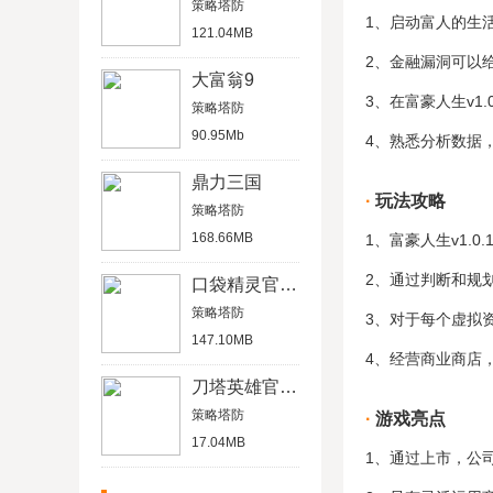
策略塔防
1、启动富人的生
121.04MB
2、金融漏洞可以
大富翁9
3、在富豪人生v1
策略塔防
90.95Mb
4、熟悉分析数据
鼎力三国
玩法攻略
策略塔防
168.66MB
1、富豪人生v1.
2、通过判断和规
口袋精灵官网版
策略塔防
3、对于每个虚拟
147.10MB
4、经营商业商店
刀塔英雄官网版
策略塔防
游戏亮点
17.04MB
1、通过上市，公