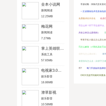
全本小说网
手游试毒：宋铁代言长安幻
新闻阅读
一文读懂钱包术语及钱包的
12.25MB
免费翻译软件排名
欧易O
梅花网
币怎么样？BTT币交易平台
新闻阅读
共饮之杯怎么获得的）
7.27Mb
苹果手机小圆点怎么弄出来
罚怎么解除（cf黑机器处罚
掌上英雄联盟2019
系统工具
漠野马怎么看好坏）
和
57.65Mb
者度假岛怎么去（冰原守卫
币?
蜀门手游如何选择职
电视家3.0电视版
OKEX充提币到账时间要
娱乐影音
16.86MB
潦草影视
娱乐影音
10.58MB