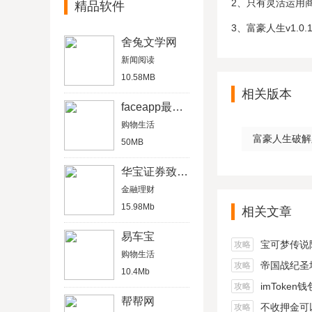
2、只有灵活运用
精品软件
3、富豪人生v1.
舍兔文学网
新闻阅读
10.58MB
相关版本
faceapp最新破解版
购物生活
富豪人生破解版v
50MB
华宝证券致富版
金融理财
15.98Mb
相关文章
易车宝
宝可梦传说阿尔宙
攻略
购物生活
帝国战纪圣坛
攻略
10.4Mb
imToken
攻略
帮帮网
不收押金可以在家做的
攻略