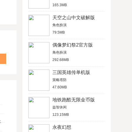
165.3MB
天空之山中文破解版
角色扮演
79.5MB
偶像梦幻祭2官方版
角色扮演
292.68MB
三国英雄传单机版
策略塔防
47.60MB
地铁跑酷无限金币版
益智休闲
123.15MB
U
永夜幻想