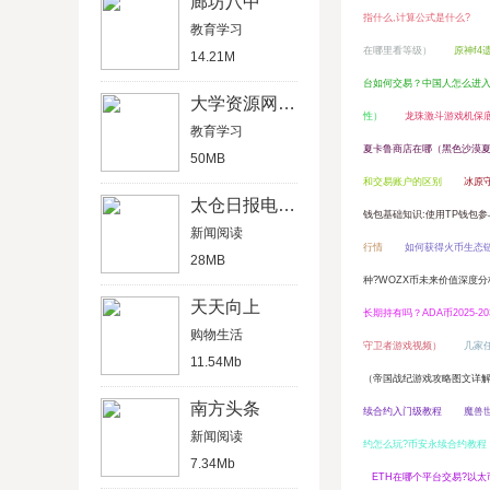
廊坊八中
指什么,计算公式是什么?
教育学习
在哪里看等级）
原神f4
14.21M
台如何交易？中国人怎么进
大学资源网-在线教育
性）
龙珠激斗游戏机保底
教育学习
夏卡鲁商店在哪（黑色沙漠夏
50MB
和交易账户的区别
冰原
太仓日报电子版
钱包基础知识:使用TP钱包参与
新闻阅读
行情
如何获得火币生态链
28MB
种?WOZX币未来价值深度分
天天向上
长期持有吗？ADA币2025-2
购物生活
守卫者游戏视频）
几家
11.54Mb
（帝国战纪游戏攻略图文详
南方头条
续合约入门级教程
魔兽
新闻阅读
约怎么玩?币安永续合约教程
7.34Mb
ETH在哪个平台交易?以太