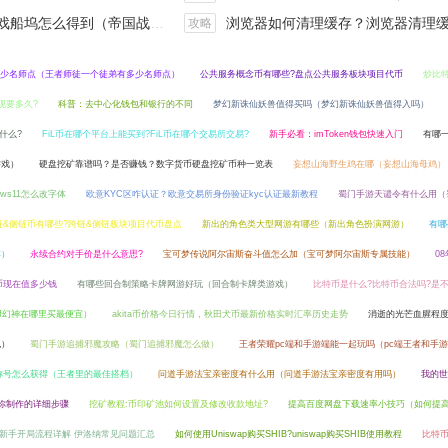
坞怎么得到（帝国战纪战役攻略）
浏览器如何清理缓存？浏览器清理缓存快捷
攻略
少名师点（王者师徒一个徒弟有多少名师点）
公共服务概念币有哪些?盘点公共服务板块项目代币
炒比
现要多久?
科普：去中心化钱包和银行的不同
梦幻新诛仙妖兽值得买吗（梦幻新诛仙妖兽值得入吗）
什么?
FiL币在哪个平台上能买到?FiL币在哪个交易所交易?
新手必看：imToken钱包快速入门
有哪
游戏）
硬盘挖矿靠谱吗？是否赚钱？数字货币硬盘挖矿币种一览表
妄想山海野生鸡在哪（妄想山海母鸡）
dows11怎么改字体
欧意KYC区咋认证？欧意交易所身份验证kyc认证最新教程
蜀门手游天谴令有什么用（
链&侧链币有哪些?跨链&侧链板块项目代币盘点
新出的角色类大型网游有哪些（新出角色扮演网游）
有哪
本）
永续合约对手价是什么意思?
宝可梦传说阿尔宙斯奋斗值怎么加（宝可梦阿尔宙斯专属技能）
0
币现在值多少钱
有哪些回合制策略卡牌网游好玩（回合制卡牌类游戏）
比特币是什么?比特币合法吗?是
cf幻神在哪里买最便宜）
akita币价格今日行情，秋田犬币最新价格实时汇率历史走势
消逝的光芒血腥程
包）
蜀门手游追捕邪魔攻略（蜀门追捕邪魔怎么做）
王者荣耀pc端和手游端能一起玩吗（pc端王者和手
称号怎么获得（王者里的最佳搭档）
问道手游法宝亲密度有什么用（问道手游法宝亲密度有用吗）
我的世
你制作的详细步骤
挖矿教程:币印矿池如何设置及修改收款地址?
提高百度网盘下载速率小技巧（如何提
新手开局流程详解 伊洛纳常见问题汇总
如何使用Uniswap购买SHIB?uniswap购买SHIB使用教程
比特