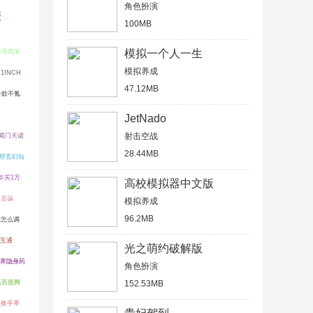
角色扮演
键
100MB
模拟一个人一生
特币周末
模拟养成
1INCH
47.12MB
一款不氪
JetNado
射击空战
蜀门天谴
28.44MB
些玄幻仙
8年买1万
高校模拟器中文版
不是骗
模拟养成
96.2MB
度怎么调
游互通
光之萌约破解版
界隐身药
角色扮演
高百度网
152.53MB
币换手率