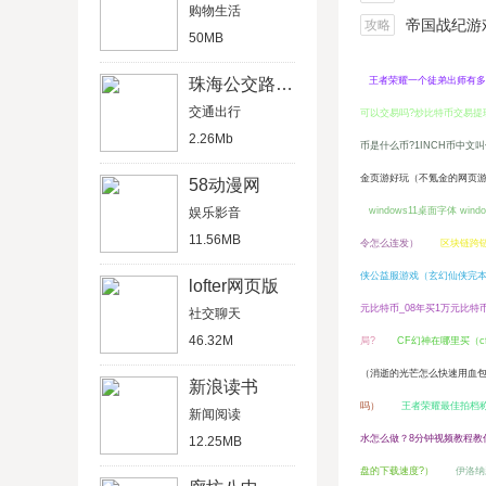
购物生活
帝国战纪游戏船
攻略
50MB
珠海公交路线查询
王者荣耀一个徒弟出师有多
交通出行
可以交易吗?炒比特币交易提
2.26Mb
币是什么币?1INCH币中文叫
金页游好玩（不氪金的网页
58动漫网
娱乐影音
windows11桌面字体 win
11.56MB
令怎么连发）
区块链跨
侠公益服游戏（玄幻仙侠完
lofter网页版
元比特币_08年买1万元比特
社交聊天
46.32M
局?
CF幻神在哪里买（
（消逝的光芒怎么快速用血
新浪读书
吗）
王者荣耀最佳拍档
新闻阅读
水怎么做？8分钟视频教程教
12.25MB
盘的下载速度?）
伊洛纳