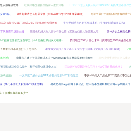
想手游最强攻略
欧易策略交易操作指南—进阶策略
USDC币怎么兑换人民币?USDC币兑换成法币操作
安全知识
创造与魔法怎么打晕宠物（创造与魔法怎么快速打晕动物）
写论文最好用的翻译软件有哪些？
KX怎么提现USDT?欧易USDT提现操作步骤教程
宝可梦剑盾有必要买双版本吗（宝可梦剑盾都要买吗）
、官网及应用场景介绍
三国志幻想大陆九宫令有什么用（三国志幻想大陆灵宠九尾）
原神共饮之杯怎么获
DNF扭曲世界的次元在哪里（dnf 扭曲世界的次元在哪）
英雄联盟2000分什么水平（英雄联盟2000分是什么
？苹果手机小圆点打不开怎么办
王者荣耀安琪拉八级了还不见大招怎么回事（安琪拉几级可以获得）
c
去哪申诉）
电脑卡在账户登录界面进不去？windows11卡在登录界面解决教程
黑色沙漠手游野马怎么捕捉
平精英快速跳伞怎么操作（和平精英快速跳伞方法）
区块链NWC币是什么币种？NWC币前景怎么样？
者游戏视频）
一文深度了解什么是NFT,你想知道的NFT都在这里
币安shib柴犬币怎么买?币安柴犬币怎
业（蜀门手游七大职业哪个职业厉害）
易欧交易所app官网下载优点，数字货币交易所易欧官网app中国入口
多久？提币限额最高多少？