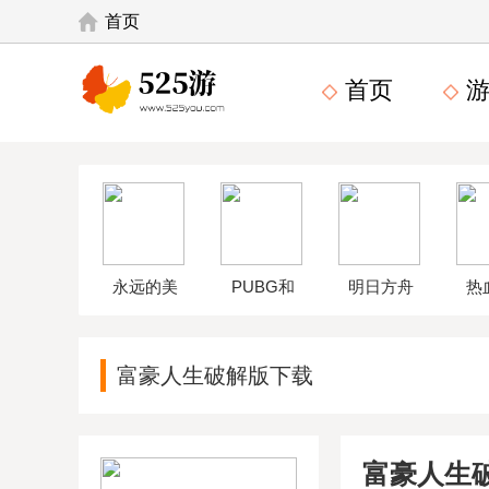
首页
首页
游
永远的美
PUBG和
明日方舟
热
味星球4破
平精英体
wikiapp
中
富豪人生破解版下载
解版
验服
富豪人生