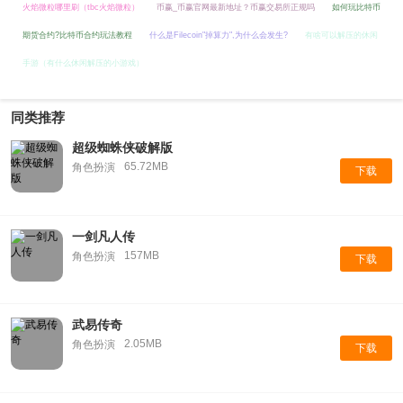
火焰微粒哪里刷（tbc火焰微粒）
币赢_币赢官网最新地址？币赢交易所正规吗
如何玩比特币
期货合约?比特币合约玩法教程
什么是Filecoin"掉算力",为什么会发生?
有啥可以解压的休闲
手游（有什么休闲解压的小游戏）
同类推荐
超级蜘蛛侠破解版
65.72MB
角色扮演
下载
一剑凡人传
157MB
角色扮演
下载
武易传奇
2.05MB
角色扮演
下载