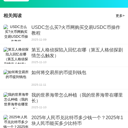
游戏亮点
1、在观看整个故事的同时，我们也可以熟悉我们应该如何面对敌人，所以进入
游戏后，我们会尽快融入游戏;
相关阅读
更多>
2、每次任务完成后，系统将采用自动寻路过程。一旦我们点击，我们不需要在
USDC怎么买?火币网购买交易USDC币操作
大城市找到最正确的方式;
教程
3、在风暴女神手游官网最新ios苹果版中我们只需要看屏幕操作，这减少了迷路
2025-11-09
的可能性，可以享受各种精彩的战斗。
第五人格侦探陷入回忆在哪（第五人格侦探剧
情怎么触发）
2025-11-10
如何将交易所的币提到钱包
2025-11-11
我的世界海带怎么种植（我的世界海带在哪里
长）
2025-11-10
2025年人民币兑比特币多少钱一个？2025年1
块人民币能买多少比特币