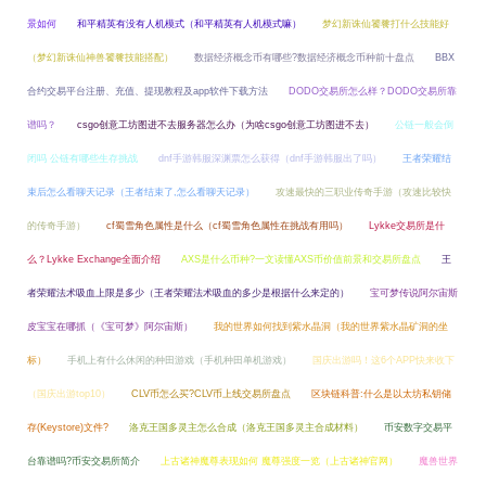
景如何
和平精英有没有人机模式（和平精英有人机模式嘛）
梦幻新诛仙饕餮打什么技能好
（梦幻新诛仙神兽饕餮技能搭配）
数据经济概念币有哪些?数据经济概念币种前十盘点
BBX
合约交易平台注册、充值、提现教程及app软件下载方法
DODO交易所怎么样？DODO交易所靠
谱吗？
csgo创意工坊图进不去服务器怎么办（为啥csgo创意工坊图进不去）
公链一般会倒
闭吗 公链有哪些生存挑战
dnf手游韩服深渊票怎么获得（dnf手游韩服出了吗）
王者荣耀结
束后怎么看聊天记录（王者结束了,怎么看聊天记录）
攻速最快的三职业传奇手游（攻速比较快
的传奇手游）
cf蜀雪角色属性是什么（cf蜀雪角色属性在挑战有用吗）
Lykke交易所是什
么？Lykke Exchange全面介绍
AXS是什么币种?一文读懂AXS币价值前景和交易所盘点
王
者荣耀法术吸血上限是多少（王者荣耀法术吸血的多少是根据什么来定的）
宝可梦传说阿尔宙斯
皮宝宝在哪抓（《宝可梦》阿尔宙斯）
我的世界如何找到紫水晶洞（我的世界紫水晶矿洞的坐
标）
手机上有什么休闲的种田游戏（手机种田单机游戏）
国庆出游吗！这6个APP快来收下
（国庆出游top10）
CLV币怎么买?CLV币上线交易所盘点
区块链科普:什么是以太坊私钥储
存(Keystore)文件?
洛克王国多灵主怎么合成（洛克王国多灵主合成材料）
币安数字交易平
台靠谱吗?币安交易所简介
上古诸神魔尊表现如何 魔尊强度一览（上古诸神官网）
魔兽世界