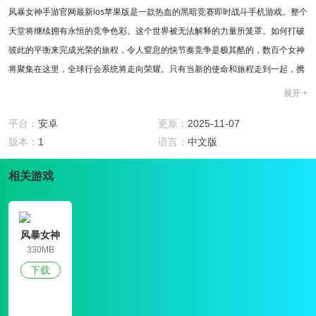
风暴女神手游官网最新ios苹果版是一款热血的黑暗竞赛即时战斗手机游戏。整个
天堂将继续拥有永恒的竞争色彩。这个世界被无法解释的力量所笼罩。如何打破
彼此的平衡来完成光荣的旅程，令人窒息的快节奏竞争是极其酷的，数百个女神
将聚集在这里，全球行会系统将走向荣耀。只有当新的使命和旅程走到一起，携
手战斗，光明的旅程才能完成，这是由电影级的图像质量和爆炸打击的感觉触
展开 +
发。
游戏玩法
平台：
安卓
更新：
2025-11-07
1、洛丽的形象和纯皇家姐妹范，一起打造你专属的旅行;
版本：
1
语言：
中文版
2、不同风格的女神会再次聚集，只是为了与顶峰的战斗;
相关游戏
3、所有技能触发将带给你更多的技能可能性，荣耀之战将再次开始。
游戏特色
1、在风暴女神手游官网最新ios苹果版最初的字符选择中，我们实际上可以看到
两个字符之间的差异;
风暴女神
2、也就是说，通过整体展示他们的属性、个性和其他数据。通常通过具体的数
330MB
字，我们更能分析;
下载
3、刚进入游戏的新手往往不熟悉游戏的整体操作。这时，她将有一个阴谋行
动。