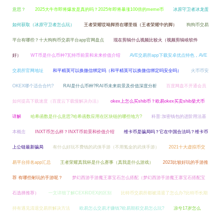
意思？
2025大牛市即将爆发是真的吗？2025年即将暴涨100倍的meme币
冰原守卫者冰龙蛋
如何获取（冰原守卫者怎么玩）
王者荣耀哎呦脚滑在哪里领（王者荣耀中的脚）
狗狗币交易
平台有哪些？十大狗狗币交易平台app官网盘点
现在剪辑什么视频比较火（视频剪辑啥软件
好）
WT币是什么币种?瓦特币前景和未来价值介绍
AVE交易所app下载安卓优点特色，AVE
交易所官网地址
和平精英可以换微信绑定吗（和平精英可以换微信绑定吗安全吗）
火币币安
OKEX哪个适合合约?
RAI是什么币种?RAI币未来前景及价值深度分析
百度网盘不开通会员
如何提高下载速度（百度云下载慢解决办法）
okex上怎么买shib币？欧易okex买卖shib柴犬币
详解
哈希函数是什么意思?哈希函数应用在区块链的哪些地方?
科普:加密钱包的进阶用法基
本概念
INXT币怎么样？INXT币前景和价值介绍
维卡币是骗局吗？它在中国合法吗？维卡币
上公链最新骗局
有什么好玩不费钱的武侠手游（不用氪金的武侠手游）
2021十大虚拟币交
易平台排名app汇总
王者荣耀真我杯是什么赛事（真我是什么游戏）
2023比较好玩的手游推
荐 有哪些耐玩的手游呢？
梦幻西游手游魔王寨宝石怎么搭配（梦幻西游手游魔王寨宝石搭配宝
石选择推荐）
一文详细了解CEX和DEX的区别
比特币交易所都被清退了怎么办?比特币长期
持有遇见清退交易所解决方法
欧易怎么交易才赚钱?欧易期权交易怎么玩?
凉兮17岁怎么