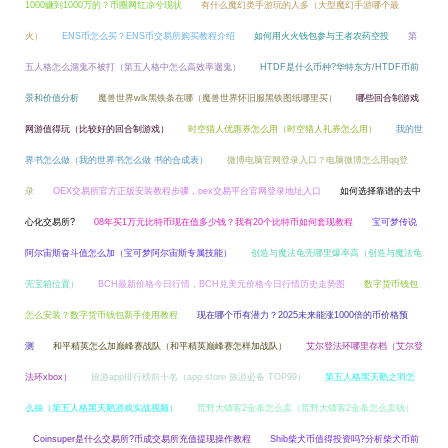
1000赚到1000万的？币圈网红凉兮现状
有什么魔幻类手游玩的人多（大型魔幻手游哪个最
火）
ENS币怎么买？ENS币交易所购买教程介绍
如何用火火钱包参与王者农药空投
第
五人格怎么溜鬼不被打（第五人格中怎么高效率遛鬼）
HTDF是什么币种?华特东方/HTDF币前
景和价值分析
魔兽世界wlk黑铁条在哪（魔兽世界怀旧服黑铁图纸哪里买）
哪些回合制游戏
网游值得玩（比较好的回合制游戏）
时空猎人优惠券怎么用（时空猎人礼券怎么用）
我的世
界书怎么做（我的世界书怎么做 书的合成表）
微博电脑官网登录入口？电脑微博怎么用qq登
录
OEX交易所官方正版安装教程步骤，oex交易平台官网登录地址入口
如何选择靠谱的去中
心化交易所?
08年买1万元比特币现在值多少钱？我有20个比特币如何套现教程
宝可梦传说
阿尔宙斯奋斗值怎么加（宝可梦阿尔宙斯专属技能）
创造与魔法龟壳哪里爆率高（创造与魔法龟
壳宝箱位置）
BCH最新价格今日行情，BCH兑美元价格今日行情历史走势图
数字货币钱包
怎么安装？数字货币钱包新手使用教程
现在哪个币有潜力？2025未来能涨1000倍的币价格预
测
和平精英怎么加巅峰赛战队（和平精英巅峰赛怎样加战队）
艾尔登法环哪里存档（艾尔登
法环xbox）
旅游app排行榜前十名（app store 旅游必备 TOP99）
第五人格黑天鹅之羽怎
么抽（第五人格黑天鹅游戏实战视频）
荒野大镖客2金条怎么卖（荒野大镖客2金条怎么卖钱）
Coinsuper是什么交易所?币成交易所充值提现操作教程
Shib柴犬币值得投资吗?分析柴犬币前