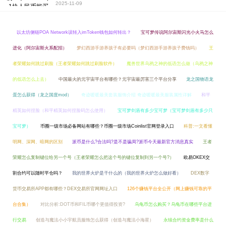
2025-11-09
以太坊侧链POA Network误转入imToken钱包如何转出？
宝可梦传说阿尔宙斯闪光小火马怎么
进化（阿尔宙斯火系配招）
梦幻西游手游养孩子有必要吗（梦幻西游手游养孩子费钱吗）
王
者荣耀如何跳过刷脸（王者荣耀如何跳过刷脸软件）
魔兽世界乌鸦之神的低语怎么做（乌鸦之神
的低语怎么上去）
中国最火的元宇宙平台有哪些？元宇宙最厉害三个平台分享
龙之国物语龙
蛋怎么获得（龙之国度mod）
奇迹暖暖最美套装服饰介绍 奇迹暖暖最美服装属性详解
和平
精英如何捏脸（和平精英如何捏脸码怎么使用）
宝可梦剑盾有多少宝可梦（宝可梦剑盾有多少只
宝可梦）
币圈一级市场必备网站有哪些？币圈一级市场Coinlist官网登录入口
科普:一文看懂
明网、深网、暗网的区别
派币是什么?合法吗?是不是骗局?派币今天最新官方消息真实
王者
荣耀怎么复制键位给另一个号（王者荣耀怎么把这个号的键位复制到另一个号?）
欧易OKEX交
割合约可以随时平仓吗？
我的世界火炉是干什么的（我的世界火炉怎么做好看）
DEX数字
货币交易所APP都有哪些？DEX交易所官网网址入口
126个赚钱平台全公开（网上赚钱可靠的平
台合集）
对比分析:DOT币和FIL币哪个更值得投资?
乌龟币怎么购买？乌龟币在哪些平台进
行交易
创造与魔法小小宇航员服饰怎么获得（创造与魔法小海星）
永续合约资金费率是什么