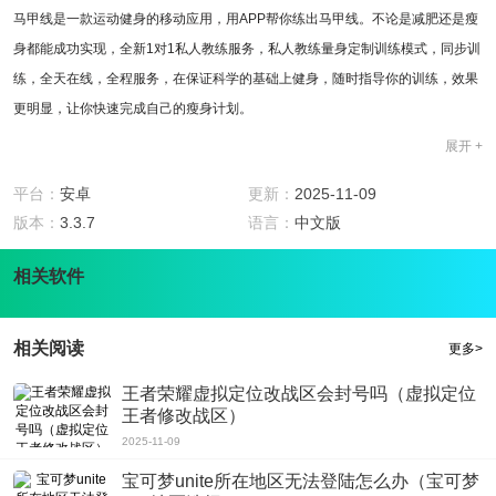
马甲线是一款运动健身的移动应用，用APP帮你练出马甲线。不论是减肥还是瘦
身都能成功实现，全新1对1私人教练服务，私人教练量身定制训练模式，同步训
练，全天在线，全程服务，在保证科学的基础上健身，随时指导你的训练，效果
更明显，让你快速完成自己的瘦身计划。
马甲线APP带领大家开启零器械的健身模式，一起在家轻松运动，用科学的方式
展开 +
减肥。APP内还有很多一起健身的朋友组成的社群，一起共同打卡，监督锻炼。
平台：
安卓
更新：
2025-11-09
还有超多精选励志案例，用事实案例，激励正在健身的自己；APP中还有更多激
版本：
3.3.7
语言：
中文版
励方式，每天坚持，天天返现，化力量为动力。
软件特色
相关软件
1.为用户提供7天免费定制体验，让用户感受专业性的服务。
2.根据用户健康报告，身材测量，为用户独家定制方案。
3.用真实案例鼓励用户，用签到返现来激励用户，让健身更有动力。
相关阅读
更多>
4.无器械，在家锻炼更自在，专业教练私指导，让减肥更科学。
王者荣耀虚拟定位改战区会封号吗（虚拟定位
5.志同道合的小伙伴可以在群组里分享自己的减肥经验，互相监督。
王者修改战区）
6.根据用户的不同情况，可以让私教定制个性化的健身计划。
2025-11-09
软件点评
马甲线为追求完美身材的用户提供了专业的指导，在这里有不同情况的人，但追
宝可梦unite所在地区无法登陆怎么办（宝可梦