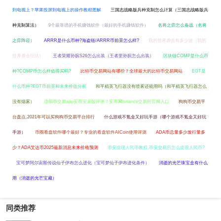
到电视上？苹果投屏到电视上的操作教程图解
三国志战略版兵种克制怎么计算（三国志战略版兵
种克制算法）
9个最靠谱的手机赚钱软件（最好的手机赚钱软件）
名将之弈怎么备战（名将
之弈阵容）
ARRR是什么币种?海盗链/ARRR币前景怎么样?
我的世界袭击有多少波（我的
世界袭击玩法）
王者荣耀孙膑S26怎么出装（王者里孙膑怎么出装）
区块链COMP是什么币
种?COMP币怎么样值得买吗?
比特币交易网站有哪些？全球最大的比特币交易网站
EGT是
什么币种?EGT币前景和未来价值分析
和平精英飞行器没有喷雾还能用吗（和平精英飞行器怎么
没有烟雾）
虚拟币交易app安币安卓版评测？安币网binance交易所官网入口
狗狗币交易平
台盘点,2021年可以买狗狗币交易平台排行
什么游戏不氪金又好玩手游（哪个游戏不氪金又好玩
手游）
币圈看盘软件哪个最好？专业的看盘软件AICoin使用评测
ADA币总量多少发行量多
少？ADA艾达币2025最新消息未来价格预测
币安提现人民币教程,币安交易所怎么提现人民币?
宝可梦阿尔宙斯传说仙子伊布怎么进化（宝可梦仙子伊布进化条件）
消逝的光芒珠宝盒有什么
用（消逝的光芒宝藏）
同类推荐