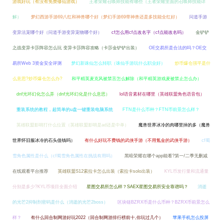
游戏好玩（有没有免费修仙游戏）
王者荣耀召唤师技能有哪些（王者荣耀里面的召唤师技能详
解）
梦幻西游手游69八红和神兽哪个好（梦幻手游69带神兽还是多技能全红好）
问道手游
变异法宠哪个好（问道手游变异宠物哪个好）
cf怎么用cf点改名字（cf点能改名吗）
金铲铲
之战变异卡莎阵容怎么玩 变异卡莎阵容攻略（卡莎金铲铲出装）
OE交易所是合法的吗？OE交
易所Web 3资金安全评测
梦幻新诛仙怎么转职（诛仙手游玩什么职业好）
炒币爆仓强平是什
么意思?炒币爆仓怎么办?
和平精英麦克风被禁言怎么解除（和平精英游戏麦被禁止怎么办）
dnf光环幻化怎么弄（dnf光环幻化是什么意思）
lol语音素材在哪里（英雄联盟角色语音包）
重装系统的教程，超简单的u盘一键重装电脑系统
FTN是什么币种？FTN币前景怎么样？
英雄联盟影哨打什么位置（英雄联盟影哨是ad还是中单）
魔兽世界冰冷的肉哪里掉的多（魔兽
世界怀旧服冰冷的石头值钱吗）
有什么好玩不费钱的武侠手游（不用氪金的武侠手游）
cf蜀
雪角色属性是什么（cf蜀雪角色属性在挑战有用吗）
黑暗荣耀在哪个app能看?第一/二季无删减
在线观看平台推荐
英雄联盟S12索拉卡怎么出装（索拉卡solo出装）
KYL币发行量和流通量
分别是多少?KYL币项目全面介绍
星图交易所怎么样？SAEX星图交易所安全靠谱吗？
消逝
的光芒2抑制剂密码是什么（消逝的光芒2boss）
区块链BZRX币是什么币种？BZRX币前景怎么
样？
有什么回合制网游好玩2022（回合制网游排行榜前十,你玩过几个）
苹果手机怎么投屏