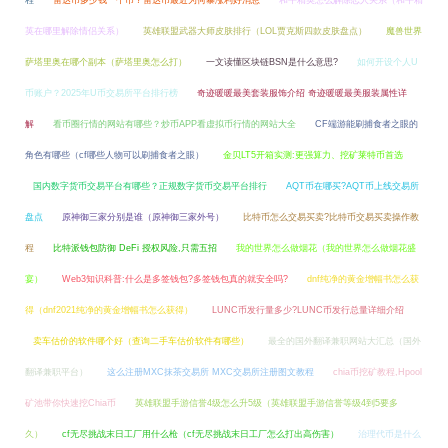
程
雷达币多少钱一个币？雷达币最近为何暴涨利好消息
和平精英怎么解除恋人关系（和平精
英在哪里解除情侣关系）
英雄联盟武器大师皮肤排行（LOL贾克斯四款皮肤盘点）
魔兽世界
萨塔里奥在哪个副本（萨塔里奥怎么打）
一文读懂区块链BSN是什么意思?
如何开设个人U
币账户？2025年U币交易所平台排行榜
奇迹暖暖最美套装服饰介绍 奇迹暖暖最美服装属性详
解
看币圈行情的网站有哪些？炒币APP看虚拟币行情的网站大全
CF端游能刷捕食者之眼的
角色有哪些（cf哪些人物可以刷捕食者之眼）
金贝LT5开箱实测:更强算力、挖矿莱特币首选
国内数字货币交易平台有哪些？正规数字货币交易平台排行
AQT币在哪买?AQT币上线交易所
盘点
原神御三家分别是谁（原神御三家外号）
比特币怎么交易买卖?比特币交易买卖操作教
程
比特派钱包防御 DeFi 授权风险,只需五招
我的世界怎么做烟花（我的世界怎么做烟花盛
宴）
Web3知识科普:什么是多签钱包?多签钱包真的就安全吗?
dnf纯净的黄金增幅书怎么获
得（dnf2021纯净的黄金增幅书怎么获得）
LUNC币发行量多少?LUNC币发行总量详细介绍
卖车估价的软件哪个好（查询二手车估价软件有哪些）
最全的国外翻译兼职网站大汇总（国外
翻译兼职平台）
这么注册MXC抹茶交易所 MXC交易所注册图文教程
chia币挖矿教程,Hpool
矿池带你快速挖Chia币
英雄联盟手游信誉4级怎么升5级（英雄联盟手游信誉等级4到5要多
久）
cf无尽挑战末日工厂用什么枪（cf无尽挑战末日工厂怎么打出高伤害）
治理代币是什么