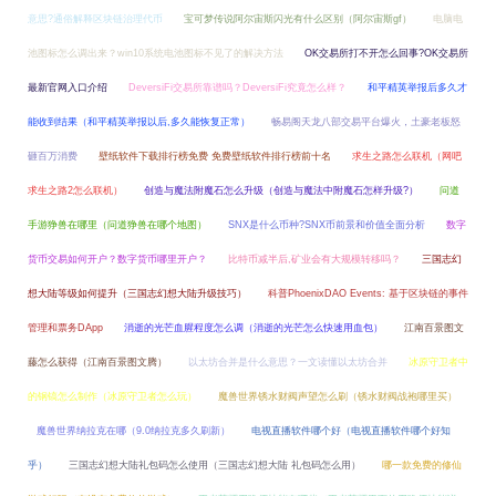
意思?通俗解释区块链治理代币
宝可梦传说阿尔宙斯闪光有什么区别（阿尔宙斯gf）
电脑电
池图标怎么调出来？win10系统电池图标不见了的解决方法
OK交易所打不开怎么回事?OK交易所
最新官网入口介绍
DeversiFi交易所靠谱吗？DeversiFi究竟怎么样？
和平精英举报后多久才
能收到结果（和平精英举报以后,多久能恢复正常）
畅易阁天龙八部交易平台爆火，土豪老板怒
砸百万消费
壁纸软件下载排行榜免费 免费壁纸软件排行榜前十名
求生之路怎么联机（网吧
求生之路2怎么联机）
创造与魔法附魔石怎么升级（创造与魔法中附魔石怎样升级?）
问道
手游狰兽在哪里（问道狰兽在哪个地图）
SNX是什么币种?SNX币前景和价值全面分析
数字
货币交易如何开户？数字货币哪里开户？
比特币减半后,矿业会有大规模转移吗？
三国志幻
想大陆等级如何提升（三国志幻想大陆升级技巧）
科普PhoenixDAO Events: 基于区块链的事件
管理和票务DApp
消逝的光芒血腥程度怎么调（消逝的光芒怎么快速用血包）
江南百景图文
藤怎么获得（江南百景图文腾）
以太坊合并是什么意思？一文读懂以太坊合并
冰原守卫者中
的钢镐怎么制作（冰原守卫者怎么玩）
魔兽世界锈水财阀声望怎么刷（锈水财阀战袍哪里买）
魔兽世界纳拉克在哪（9.0纳拉克多久刷新）
电视直播软件哪个好（电视直播软件哪个好知
乎）
三国志幻想大陆礼包码怎么使用（三国志幻想大陆 礼包码怎么用）
哪一款免费的修仙