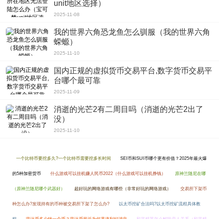
unit地区选择）
求同一个目标——拥有好身材！在这里，找到你的专属教练，让健身更专业，让
2025-11-08
训练成果更高效！下载《马甲线》，一起练出马甲线!
我的世界六角恐龙鱼怎么驯服（我的世界六角
蝾螈）
2025-11-10
国内正规的虚拟货币交易平台,数字货币交易平
台哪个最可靠
2025-11-09
消逝的光芒2有二周目吗（消逝的光芒2出了
没）
2025-11-10
一个比特币要挖多久?一个比特币需要挖多长时间
SEI币和SUI币哪个更有价值？2025年最火爆
的5种加密货币
什么游戏可以挂机赚人民币2022（什么游戏可以挂机挣钱）
原神兰随尼在哪
（原神兰随尼哪个武器好）
超好玩的网络游戏有哪些（非常好玩的网络游戏）
交易所下架币
种怎么办?发现持有的币种被交易所下架了怎么办?
以太币挖矿合法吗?以太币挖矿流程具体教