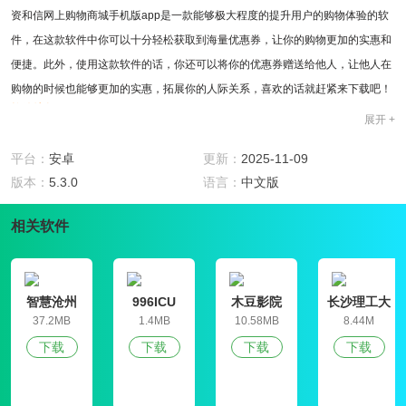
资和信网上购物商城手机版app是一款能够极大程度的提升用户的购物体验的软
件，在这款软件中你可以十分轻松获取到海量优惠券，让你的购物更加的实惠和
便捷。此外，使用这款软件的话，你还可以将你的优惠券赠送给他人，让他人在
购物的时候也能够更加的实惠，拓展你的人际关系，喜欢的话就赶紧来下载吧！
软件特色
展开 +
1、这是一款十分优质的在线支付平台，这款软件具有很多强大功能，同时也能
够帮助用户在日常生活中购物的时候更加的便捷和实惠。
平台：
安卓
更新：
2025-11-09
2、资和信网上购物商城手机版app具有资合信首创的支铢金币的功能，而且这个
版本：
5.3.0
语言：
中文版
金币能够充当大牌电子卡通用优惠抵用币。
相关软件
3、你可以在这款软件中十分轻松的就兑换到大量的小花优惠券，让你在购物的
时候更加的便捷优惠。
4、如果你觉得你的卡券数量还比较多的话，你可以将你的卡券赠送给别人，传
递你的快乐，赠送流程非常的便捷。
智慧沧州
996ICU
木豆影院
长沙理工大
学就业信息
软件评测
37.2MB
1.4MB
10.58MB
8.44M
网学生信息
资和信网上购物商城手机版app让你可以十分轻松的获取到海量的优惠券，而且
下载
下载
下载
下载
管理平台
这款软件和众多的厂商已经进行了深度合作。此外，这款软件还有很多便捷的操
作方式，让你在生活购物的过程中更加的便捷，更加的实惠，给你的生活增添更