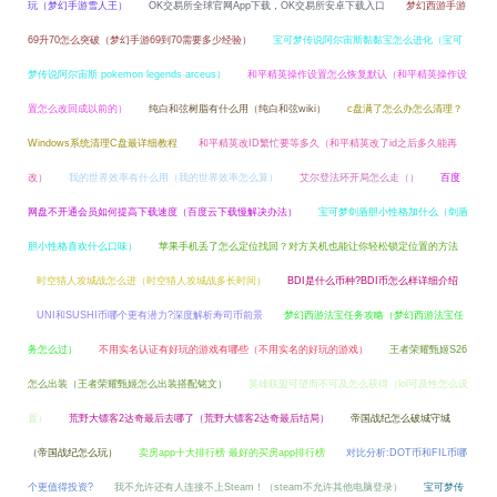
玩（梦幻手游雪人王）
OK交易所全球官网App下载，OK交易所安卓下载入口
梦幻西游手游
69升70怎么突破（梦幻手游69到70需要多少经验）
宝可梦传说阿尔宙斯黏黏宝怎么进化（宝可
梦传说阿尔宙斯 pokemon legends arceus）
和平精英操作设置怎么恢复默认（和平精英操作设
置怎么改回成以前的）
纯白和弦树脂有什么用（纯白和弦wiki）
c盘满了怎么办怎么清理？
Windows系统清理C盘最详细教程
和平精英改ID繁忙要等多久（和平精英改了id之后多久能再
改）
我的世界效率有什么用（我的世界效率怎么算）
艾尔登法环开局怎么走（）
百度
网盘不开通会员如何提高下载速度（百度云下载慢解决办法）
宝可梦剑盾胆小性格加什么（剑盾
胆小性格喜欢什么口味）
苹果手机丢了怎么定位找回？对方关机也能让你轻松锁定位置的方法
时空猎人攻城战怎么进（时空猎人攻城战多长时间）
BDI是什么币种?BDI币怎么样详细介绍
UNI和SUSHI币哪个更有潜力?深度解析寿司币前景
梦幻西游法宝任务攻略（梦幻西游法宝任
务怎么过）
不用实名认证有好玩的游戏有哪些（不用实名的好玩的游戏）
王者荣耀甄姬S26
怎么出装（王者荣耀甄姬怎么出装搭配铭文）
英雄联盟可望而不可及怎么获得（lol可及性怎么设
置）
荒野大镖客2达奇最后去哪了（荒野大镖客2达奇最后结局）
帝国战纪怎么破城守城
（帝国战纪怎么玩）
卖房app十大排行榜 最好的买房app排行榜
对比分析:DOT币和FIL币哪
个更值得投资?
我不允许还有人连接不上Steam！（steam不允许其他电脑登录）
宝可梦传