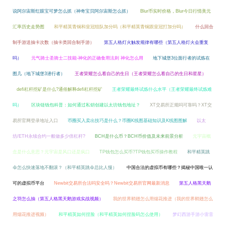
说阿尔宙斯红眼宝可梦怎么抓（神奇宝贝阿尔宙斯怎么抓）
Blur币实时价格，Blur今日行情美元
汇率历史走势图
和平精英青铜和皇冠组队加分吗（和平精英青铜跟皇冠打加分吗）
什么回合
制手游送抽卡次数（抽卡类回合制手游）
第五人格灯火触发规律有哪些（第五人格灯火会重复
吗）
元气骑士圣骑士二技能-神化的正确食用法则 神化怎么用
地下城堡3位面行者的试炼在
图几（地下城堡3潜行者）
王者荣耀怎么看自己的生日（王者荣耀怎么看自己的生日和星星）
defi杠杆挖矿是什么?通俗解释defi杠杆挖矿
王者荣耀最终试炼什么水平（王者荣耀最终试炼难
吗）
区块链钱包科普：如何通过私钥创建以太坊钱包地址？
XT交易所正规吗可靠吗？XT交
易所官网登录地址入口
币圈买入卖出技巧是什么？币圈K线图基础知识及K线图图解
以太
坊/ETH永续合约一般做多少倍杠杆?
BCH是什么币？BCH币价值及未来前景分析
元宇宙概
念是什么意思？元宇宙是风口还是疯口
TP钱包怎么买币?TP钱包买币操作教程
和平精英跳
伞怎么快速落地不翻滚？（和平精英跳伞总比人慢）
中国合法的虚拟币有哪些？揭秘中国唯一认
可的虚拟币平台
Newbit交易所合法吗安全吗？Newbit交易所官网最新消息
第五人格黑天鹅
之羽怎么抽（第五人格黑天鹅游戏实战视频）
我的世界鞘翅怎么用烟花推进（我的世界鞘翅怎么
用烟花推进视频）
和平精英如何捏脸（和平精英如何捏脸码怎么使用）
梦幻西游手游小雷音