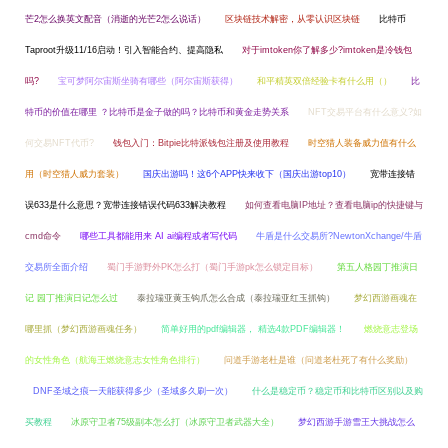
芒2怎么换英文配音（消逝的光芒2怎么说话）
区块链技术解密，从零认识区块链
比特币
Taproot升级11/16启动！引入智能合约、提高隐私
对于imtoken你了解多少?imtoken是冷钱包
吗?
宝可梦阿尔宙斯坐骑有哪些（阿尔宙斯获得）
和平精英双倍经验卡有什么用（）
比
特币的价值在哪里 ？比特币是金子做的吗？比特币和黄金走势关系
NFT交易平台有什么意义?如
何交易NFT代币?
钱包入门：Bitpie比特派钱包注册及使用教程
时空猎人装备威力值有什么
用（时空猎人威力套装）
国庆出游吗！这6个APP快来收下（国庆出游top10）
宽带连接错
误633是什么意思？宽带连接错误代码633解决教程
如何查看电脑IP地址？查看电脑ip的快捷键与
cmd命令
哪些工具都能用来 AI ai编程或者写代码
牛盾是什么交易所?NewtonXchange/牛盾
交易所全面介绍
蜀门手游野外PK怎么打（蜀门手游pk怎么锁定目标）
第五人格园丁推演日
记 园丁推演日记怎么过
泰拉瑞亚黄玉钩爪怎么合成（泰拉瑞亚红玉抓钩）
梦幻西游画魂在
哪里抓（梦幻西游画魂任务）
简单好用的pdf编辑器， 精选4款PDF编辑器！
燃烧意志登场
的女性角色（航海王燃烧意志女性角色排行）
问道手游老杜是谁（问道老杜死了有什么奖励）
DNF圣域之痕一天能获得多少（圣域多久刷一次）
什么是稳定币？稳定币和比特币区别以及购
买教程
冰原守卫者75级副本怎么打（冰原守卫者武器大全）
梦幻西游手游雪王大挑战怎么