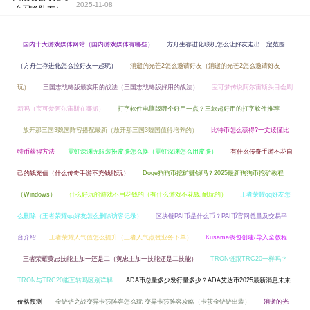
2025-11-08
国内十大游戏媒体网站（国内游戏媒体有哪些）
方舟生存进化联机怎么让好友走出一定范围
（方舟生存进化怎么拉好友一起玩）
消逝的光芒2怎么邀请好友（消逝的光芒2怎么邀请好友
玩）
三国志战略版最实用的战法（三国志战略版好用的战法）
宝可梦传说阿尔宙斯头目会刷
新吗（宝可梦阿尔宙斯在哪抓）
打字软件电脑版哪个好用一点？三款超好用的打字软件推荐
放开那三国3魏国阵容搭配最新（放开那三国3魏国值得培养的）
比特币怎么获得?一文读懂比
特币获得方法
霓虹深渊无限装扮皮肤怎么换（霓虹深渊怎么用皮肤）
有什么传奇手游不花自
己的钱充值（什么传奇手游不充钱能玩）
Doge狗狗币挖矿赚钱吗？2025最新狗狗币挖矿教程
（Windows）
什么好玩的游戏不用花钱的（有什么游戏不花钱,耐玩的）
王者荣耀qq好友怎
么删除（王者荣耀qq好友怎么删除访客记录）
区块链PAI币是什么币？PAI币官网总量及交易平
台介绍
王者荣耀人气值怎么提升（王者人气点赞业务下单）
Kusama钱包创建/导入全教程
王者荣耀黄忠技能主加一还是二（黄忠主加一技能还是二技能）
TRON链跟TRC20一样吗？
TRON与TRC20能互转吗区别详解
ADA币总量多少发行量多少？ADA艾达币2025最新消息未来
价格预测
金铲铲之战变异卡莎阵容怎么玩 变异卡莎阵容攻略（卡莎金铲铲出装）
消逝的光