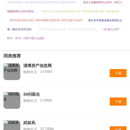
适合平民玩吗（梦幻西游手游小雷音厉害吗小雷音值得转吗）
第五人格摄影师怎么对付（第五人
格摄影师怎么对付杰克）
08年买1万元比特币现在值多少钱？08年比特币多少钱一枚价值分析
狗币交易中国合法吗？狗币在哪里买卖交易？狗币交易平台排行
奥比岛手游烟花盛会奖励怎么
领（奥比岛元旦活动）
DNF手游泰拉怎么获得（dnf手游泰拉石怎么获得）
btc是什么币?
BTC、ETH、USDT是什么意思
同类推荐
淄博房产信息网
14.88M
购物生活
下载
39问医生
4.58Mb
购物生活
下载
武林风
32.79Mb
购物生活