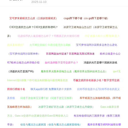
2025-11-10
宝可梦朱紫精灵怎么抓（口袋妖怪紫精灵）
csgo蹲下哪个键（cs go蹲下是哪个键）
CIEX交易所怎么样？CIEX交易所靠谱吗？
冰原守卫者淘金山怎么打（冰原守卫者管家怎么
弄）
玩虚拟币的人最后都怎么样了？币圈真正的大佬排行榜
挖矿的算力有什么用?影响算力
的因素有哪些?
火币网交易银行卡冻结处理办法详解
宝可梦传说阿尔宙斯多边兽怎么进化
（宝可梦传说阿尔宙斯神兽）
百度网盘如何提速? 百度网盘无限试用加速
欧科云链是什么公
司?欧科云链怎么样详细介绍
如何选择数字货币交易平台？
消逝的光芒是哪个国家的游戏
（消逝的光芒是国产吗）
魔兽世界太阳井高地怎么去（魔兽世界太阳井副本怎么去）
ipv4无
Internet访问权限？你可能没有权限访问使用网络资源
币赢交易所排名前多少名？数字货币交易
所排行榜前十名
聊天app排行榜 免费聊天的十大软件
比特币价值是什么?比特币存在的意义
及价值
问道手游全体宝宝哪个好（问道手游宝宝推荐）
和平精英怎么加巅峰赛战队（和平精
英巅峰赛怎样加战队）
冰原守卫者矿区怎么刷（冰原守卫者怎么升级快）
Gate.io最新注册
方法，Gate.io交易平台|芝麻交易所Gate官网登录入口
有没有值得玩的三国类手游（推荐三国类
手游）
创造与魔法怎么建家园（创造与魔法怎么建家园领地）
魔兽世界魔导师阿利迪斯在哪