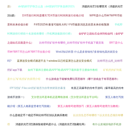
器）
dnf奶妈守护珠怎么选（dnf奶妈守护珠选择2023）
消逝的光芒2在哪里买（消逝的光芒
2白嫖）
DX币发行时间是哪天?DX币发行时间和发行价格介绍
WPR是什么币种?WPR币前
景和未来价值分析
Fif币2025年暴涨可能性大吗？Fil币最新消息及前景未来价格预测
手机即
时网游排行榜前十名游戏有哪些（手机网游最新排行榜）
金铲铲之战钻石会掉到铂金吗（金铲铲
之战钻石后面是什么）
比特币挖矿软件有哪些_比特币挖矿软件手机版下载安装
BRT是什么
币种?BRT币怎么样?BRT币全面介绍
Web3知识科普:什么是多签钱包?多签钱包真的就安全
吗?
蓝屏连安全模式都进不去？window11已经蓝屏怎么进去安全模式
比特币怎么挖_比特币
挖矿app下载
如何下载和注册欧易APP?欧易APP下载和新手注册操作教程
矿机挖的矿到底
是什么?矿机挖矿的原理介绍
什么游戏盒子能够免费玩罪恶都市（哪个游戏盒子有罪恶都市）
IPFS挖矿:Filecoin挖矿能否为你带来财富的暴涨
有真正高爆率的传奇手游吗（爆率最高的传奇
游戏手游第一）
艾尔登法环是单机还是网络游戏（艾尔登法环是全平台吗）
第五人格乞丐技
能介绍（第五人格新监管者乞丐技能）
第五人格祭司使用技巧（第五人格祭司使用方法教程）
什么是稳定币？稳定币和比特币区别以及购买教程
以太坊生态币有哪些？以太坊生态项目有哪
些
消逝的光芒2烈酒保险箱密码是什么（消逝的光芒2隐藏结局）
有什么攻城掠地的手机游