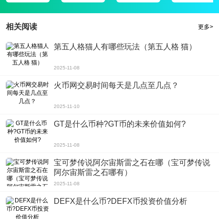
类齐全，斑马电影街为你打造一个最方便的视频播放软件;
4、众多资源聚合搜索，海量资源一网打尽，播放稳定支持所有主流格式的视频
相关阅读
更多>
文件，全网同步更新，更多内容在这里随时看;
软件评测
第五人格猫人有哪些玩法（第五人格 猫）
电影、电视剧、综艺、动漫等高清影视无限量观看，奇妙的食光，哥哥别闹啦，
亲爱的客栈2，奇葩说第5季等;
2025-11-08
版本更新的内容
火币网交易时间每天是几点至几点？
1、新增央视、湖南、浙江等98个直播电视台；
2、优化选集功能，其他体验优化;
2025-11-10
3、增加了稳定性框架，适配更多的手机
GT是什么币种?GT币的未来价值如何?
2025-11-08
宝可梦传说阿尔宙斯雷之石在哪（宝可梦传说
阿尔宙斯雷之石哪有）
2025-11-08
DEFX是什么币?DEFX币投资价值分析