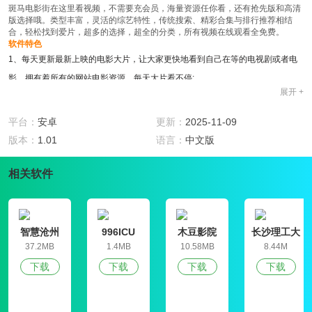
斑马电影街在这里看视频，不需要充会员，海量资源任你看，还有抢先版和高清
版选择哦。类型丰富，灵活的综艺特性，传统搜索、精彩合集与排行推荐相结
合，轻松找到爱片，超多的选择，超全的分类，所有视频在线观看全免费。
软件特色
1、每天更新最新上映的电影大片，让大家更快地看到自己在等的电视剧或者电
影，拥有着所有的网站电影资源，每天大片看不停;
展开 +
2、为用户提供精准的个性化内容推荐，最新影视大片让你随时观看，斑马电影
街聚集各大平台海量视频资源，多途径获取影片;
平台：
安卓
更新：
2025-11-09
3、你可以随心所欲的免费在线观看各种电影电视剧，涵盖了香港、台湾、日
版本：
1.01
语言：
中文版
本、韩国等视频，汇聚千万视频，新鲜看不停。
4、在这里大家可以看到而更多的热门的韩国的电影、电视剧、综艺，高品质的
相关软件
音质，海量的资源大片，让你看个不停;
软件功能
1、最优质的观看感受，以后再也不担心，支持多样化的播放，与各大影迷们一
智慧沧州
996ICU
木豆影院
长沙理工大
起讨论互嗨，是一款影视类的手机软件;
学就业信息
37.2MB
1.4MB
10.58MB
8.44M
网学生信息
2、电影精彩花絮、预告片、同步更新，深度资讯一网打尽，随时收藏好电影、
下载
下载
下载
下载
管理平台
写影评，让你每天都有新东西看;
3、目前主要有土豆、优酷、快播播放方式，近期将推出百度影音播放，视频种