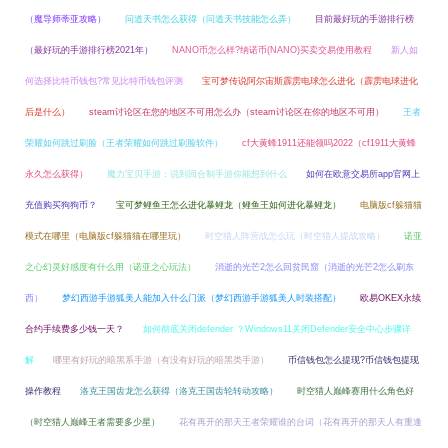
（魔导师蒂亚攻略）
问道天书怎么获得（问道天书技能怎么弄）
目前最好玩的手游排行榜
（最好玩的手游排行榜2021年）
NANO币怎么样?纳诺币(NANO)买卖交易使用教程
新人如
何选择比特币钱包?常见比特币钱包评测
宝可梦传说阿尔宙斯霹雳电球怎么进化（霹雳电球进化
后是什么）
steam讨论区在您的地区不可用怎么办（steam讨论区在你的地区不可用）
王者
荣耀如何跳过刷脸（王者荣耀如何跳过刷脸软件）
cf大黄蜂1911还能领吗2022（cf1911大黄蜂
永久怎么获得）
魔力宝贝手游：说到回合制手游你能想到什么
如何在欧意交易所app官网上
充值购买狗狗币？
宝可梦鲤鱼王怎么进化暴鲤龙（鲤鱼王如何进化暴鲤龙）
电脑版cf躲猫猫
模式在哪里（电脑版cf躲猫猫在哪里玩）
时空猎人阵营战怎么玩（时空猎人提战攻略）
诺亚
之心幻灵好感度有什么用（诺亚之心玩法）
消逝的光芒2怎么回贫民窟（消逝的光芒2怎么刷东
西）
梦幻西游手游狐美人能加入什么门派（梦幻西游手游狐美人时装搭配）
欧易OKEX永续
合约手续费多少钱一天？
如何彻底关闭defender ？Windows11关闭Defender安全中心步骤详
解
哪里有好玩的暗黑系手游（有没有好玩的暗黑类手游）
币信钱包怎么提现?币信钱包提现
操作教程
洛克王国齿龙怎么获得（洛克王国齿轮转动攻略）
时空猎人巅峰赛用什么角色好
（时空猎人巅峰王者需要多少星）
花有再开的那天王者荣耀谁的台词（花有再开的那天人有重逢