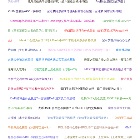
的时候吗）
战斗策略类手游哪些好玩（战斗策略游戏排行榜）
ProBit交易所怎么下载？
ProBit交易所APP下载教程
宝可梦阿尔宙斯传说头目有什么区别（宝可梦 阿尔宙斯传说）
Uniswap交易所是哪个国家的？Uniswap交易所排名第几正规吗详解
王者荣耀怎么看自己的生
日（王者荣耀怎么看自己的生日和星星）
梦幻西游结拜有什么好处（梦幻西游结拜的npc叫什
么）
Mask币会成为百倍币吗？Mask币2025年能涨到多少价格预测
宝可梦晶灿钻石心之鳞
片在哪（宝可梦 晶灿钻石）
区块链Simex是什么交易所?Simex交易所怎么样?
魔兽世界熔
火恶犬坐骑怎么获得（魔兽世界熔火恶犬宝宝怎么获取）
云顶之弈嚎月狼人怎么通关（云顶之弈
嚎月狼人攻略）
幻塔艾达骑士怎么获得（幻塔a-03）
MEXC抹茶交易所官网最新版介绍？数
字货币交易所MEXC交易所官网入口
RAD是什么币种?RAD币前景和未来价值分析
挖矿节点
是什么意思?挖矿节点和全节点的区别
蜀门手游新职业墨韵怎么样（蜀门墨韵玩的人很少）
DeFi清算是什么意思?一文读懂DeFi清算及工作流程
欧易OKEX怎么充值USDT？欧易okex充
值usdt(泰达币)教程
火币USDT合约怎么操作？火币USDT合约交易教程
魔兽世界术士幻化
去找谁（术士好看的幻化）
诛仙手游青云平民玩法（诛仙手游青云最强攻略）
冰原守卫者战
争勋章怎么获得（冰原守卫者wiki）
POLIS是什么币种?POLIS币前景和未来价值分析
MMF
是什么币种?MMF币前景怎么样详细介绍
王者荣耀扫码登录后可以一直登录吗（王者荣耀上号神