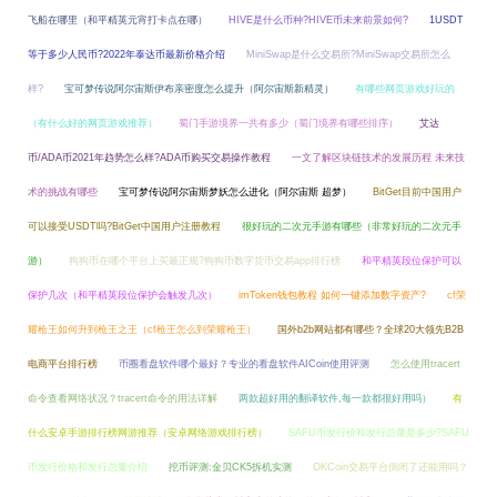
飞船在哪里（和平精英元宵打卡点在哪）
HIVE是什么币种?HIVE币未来前景如何?
1USDT
等于多少人民币?2022年泰达币最新价格介绍
MiniSwap是什么交易所?MiniSwap交易所怎么
样?
宝可梦传说阿尔宙斯伊布亲密度怎么提升（阿尔宙斯新精灵）
有哪些网页游戏好玩的
（有什么好的网页游戏推荐）
蜀门手游境界一共有多少（蜀门境界有哪些排序）
艾达
币/ADA币2021年趋势怎么样?ADA币购买交易操作教程
一文了解区块链技术的发展历程 未来技
术的挑战有哪些
宝可梦传说阿尔宙斯梦妖怎么进化（阿尔宙斯 超梦）
BitGet目前中国用户
可以接受USDT吗?BitGet中国用户注册教程
很好玩的二次元手游有哪些（非常好玩的二次元手
游）
狗狗币在哪个平台上买最正规?狗狗币数字货币交易app排行榜
和平精英段位保护可以
保护几次（和平精英段位保护会触发几次）
imToken钱包教程 如何一键添加数字资产?
cf荣
耀枪王如何升到枪王之王（cf枪王怎么到荣耀枪王）
国外b2b网站都有哪些？全球20大领先B2B
电商平台排行榜
币圈看盘软件哪个最好？专业的看盘软件AICoin使用评测
怎么使用tracert
命令查看网络状况？tracert命令的用法详解
两款超好用的翻译软件,每一款都很好用吗）
有
什么安卓手游排行榜网游推荐（安卓网络游戏排行榜）
SAFU币发行价和发行总量是多少?SAFU
币发行价格和发行总量介绍
挖币评测:金贝CK5拆机实测
OKCoin交易平台倒闭了还能用吗？