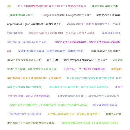
用）
PDEX币在哪些交易所可以购买?PDEX币上线交易所大盘点
哪些手游可以赚人民币
（哪些手游能赚人民币）
Coingi是什么交易所?Coingi交易所怎么样?
比特交易所下载官网
app更新内容，gate.io官网比特儿官网登录入口
2025未来能涨1000倍的币有哪些？下一个暴涨
的虚拟币预测
如何通过qq查别人英雄联盟ID（怎么用qq号查别人lol的id）
泰拉瑞亚花园侏
儒怎么获得（泰拉瑞亚花园怎么做）
金铲铲之战不能编辑阵容吗（金铲铲之战怎样自己编辑阵
容）
问道手游娃娃怎么获得（问道手游娃娃怎么获得道法残卷）
区块链XLM币是什么币？
XLM币未来投资前景点评分析
WNCG是什么游戏?Wrapped NCG/WNCG怎么玩?
全民大灌
篮U币怎么获得（全民大灌篮什么时候开服）
DeFi知识:一文了解DeFi价格预言机
国外摄影
网站有哪些？摄影系老师推荐的120个摄影网站
和平精英新手如何快速提升 新手提升方法（和平
精英怎么快速提升自己的技术）
有没有养成资源多的游戏（有没有推荐的养成游戏）
冰原守
卫者水怎么得（冰原守卫者在哪抽奖）
王者荣耀战绩怎么隐藏（王者荣耀战绩怎么隐藏2022）
狗狗币未来达到100元？ 分析狗狗币未来达到100元的可能性与挑战
dnf灵魂之源怎么获得
（dnf灵魂之源怎么获得技能）
时空猎人阵营战怎么玩（时空猎人提战攻略）
炒币的人后来
都怎么样了？中国靠比特币发财的人现状
王者荣耀孙膑S26怎么出装（王者里孙膑怎么出装）