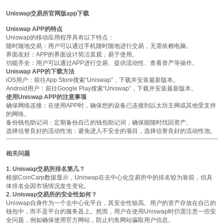
Uniswap交易所官网版app下载
Uniswap APP的特点
Uniswap的移动应用程序具有以下特点：
随时随地交易
：用户可以通过手机随时随地进行交易，无需依赖电脑。
界面友好
：APP的界面设计简洁直观，易于使用。
功能齐全
：用户可以通过APP进行交易、提供流动性、查看资产等操作。
Uniswap APP的下载方法
iOS用户
：前往App Store搜索“Uniswap”，下载并安装最新版本。
Android用户
：前往Google Play搜索“Uniswap”，下载并安装最新版本。
使用Uniswap APP的注意事项
确保网络连接
：在使用APP时，确保您的设备已连接到以太坊主网或其他受支持
的网络。
备份钱包助记词
：定期备份自己的钱包助记词，确保能随时找回资产。
选择信誉良好的流动性池
：避免进入不安全的项目，选择信誉良好的流动性池。
相关问题
1. Uniswap交易所排名第几？
根据CoinCarp数据显示，Uniswap在去中心化交易所中的排名较为靠前，但具
体排名会因市场情况发生变化。
2. Uniswap交易所的安全性如何？
Uniswap自身作为一个去中心化平台，其安全性较高。用户的资产存放在自己的
钱包中，而不是平台的服务器上。然而，用户在使用Uniswap时仍需注意一些安
全问题，例如确保使用官方网站，防止钓鱼网站骗取用户信息。