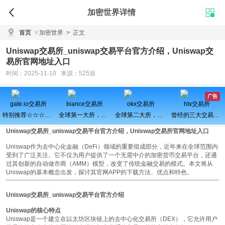
加密世界详情
首页
加密世界
>
正文
Uniswap交易所_uniswap交易平台官方介绍，Uniswap交
易所官网地址入口
时间：2025-11-10 来源：525游
广告
gate.io交易所
biance交易所
okx交易所
htx交易所
特别推荐☆☆☆百倍币之王
全球第一大所，新用户注册可得100USDT奖励
全球第二大所，新用户拆盲盒100%中奖，最高价值60000元
曾经的三大交易所之一、近期空投活动较多，力争重回巅峰
Uniswap交易所_uniswap交易平台官方介绍，Uniswap交易所官网地址入口
Uniswap作为去中心化金融（DeFi）领域的重要组成部分，近年来在全球范围内
受到了广泛关注。它不仅为用户提供了一个无需中介的加密货币交易平台，还通
过其创新的自动做市商（AMM）模型，改变了传统金融交易的模式。本文将从
Uniswap的基本概念出发，探讨其官网APP的下载方法、优点和特色。
Uniswap交易所_uniswap交易平台官方介绍
Uniswap的核心特点
Uniswap是一个建立在以太坊区块链上的去中心化交易所（DEX），它允许用户