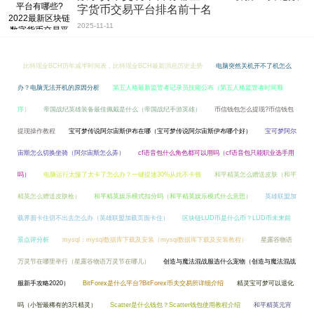
字货币交易平台排名前十名
2025-11-11
比特现金BCH历年减半时间表，比特现金BCH最新消息历史走势
电脑突然关机开不了机怎么
办？电脑无法开机的原因分析
第五人格最新监管者记录员技能公布（第五人格监管者时间顺
序）
帝国战纪英雄装备最佳佩戴是什么（帝国战纪手游英雄）
币信钱包怎么提现?币信钱包
提现操作教程
宝可梦传说阿尔宙斯伊布在哪（宝可梦传说阿尔宙斯伊布哪个好）
宝可梦阿尔
宙斯怎么切换坐骑（阿尔宙斯怎么弄）
cf语音包什么角色都可以用吗（cf语音包只能职业选手用
吗）
电脑运行太慢了太卡了怎么办？一键提速30%从此不卡顿
和平精英怎么赠送皮肤（和平
精英怎么赠送皮肤枪）
和平精英娱乐模式扣分吗（和平精英娱乐模式什么意思）
英雄联盟加
载界面卡住切不出去怎么办（英雄联盟加载页面卡住）
区块链LUD币是什么币？LUD币未来前
景点评分析
mysql：mysql数据库下载及安装（mysql数据库下载及安装教程）
星露谷物语
万灵节在哪里举行（星露谷物语万灵节在哪儿）
创造与魔法混战服选什么宠物（创造与魔法混战
服新手攻略2020）
BitForex是什么平台?BitForex币夫交易所详细介绍
精灵宝可梦可以退化
吗（小智最稀有的3只精灵）
Scatter是什么钱包？Scatter钱包使用教程介绍
和平精英元宵