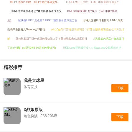
蜀门手游商店在哪（蜀门手游在哪里交易）
TFUEL是什么币种?TFUEL币前景和价值介绍
比特币泡沫是什么意思?科普比特币泡沫含义
DNF3牛每周可以打2次么（dnf3牛和2牛奖
励）
区块链UPP币怎么样？UPP币前景及价值深度分析
比特儿交易所排名第几？BTC期货
交易平台比特儿Gate.io全球排名
win10如何打开注册表编辑器？打开注册表编辑器的七个方法详
解
英雄联盟新手玩什么英雄能快速上手？英雄联盟角色强度排行
cf灵狐者的约定cf会员签订
了怎么领取（cf灵狐者的约定签约要钱吗）
HKEx.one手续费是多少？hkex.one交易所怎么样
精彩推荐
我是大球星
体育竞技
下载
X战娘原版
238.20MB
角色扮演
下载