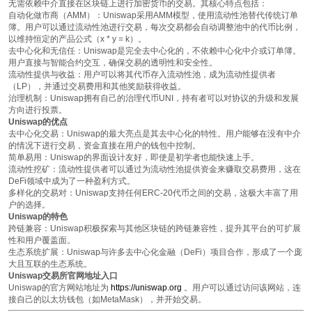
无需依赖中介直接在区块链上进行加密货币的交易。其核心特点包括：
自动化做市商（AMM）
：Uniswap采用AMM模型，使用流动性池替代传统订单
簿。用户可以通过流动性池进行交易，每次交易都会自动调整池中的代币比例，
以维持恒定的产品公式（x * y = k）。
去中心化和无信任
：Uniswap是完全去中心化的，不依赖中心化中介或订单簿。
用户直接与智能合约交互，确保交易的透明性和安全性。
流动性提供与收益
：用户可以将其代币存入流动性池，成为流动性提供者
（LP），并通过交易费用和其他奖励获得收益。
治理机制
：Uniswap拥有自己的治理代币UNI，持有者可以对协议的升级和发展
方向进行投票。
Uniswap的优点
去中心化交易
：Uniswap的最大亮点是其去中心化的特性。用户能够在没有中介
的情况下进行交易，资金直接在用户的钱包中控制。
简单易用
：Uniswap的界面设计友好，即使是初学者也能快速上手。
流动性挖矿
：流动性提供者可以通过为流动性池提供资金来赚取交易费用，这在
DeFi领域中成为了一种盈利方式。
多样化的交易对
：Uniswap支持任何ERC-20代币之间的交易，这极大丰富了用
户的选择。
Uniswap的特色
跨链兼容
：Uniswap积极探索与其他区块链的跨链兼容性，提升其平台的可扩展
性和用户覆盖面。
生态系统扩展
：Uniswap与许多去中心化金融（DeFi）项目合作，形成了一个庞
大且互联的生态系统。
Uniswap交易所官网地址入口
Uniswap的官方网站地址为
https://uniswap.org
。用户可以通过访问该网站，连
接自己的以太坊钱包（如MetaMask），并开始交易。