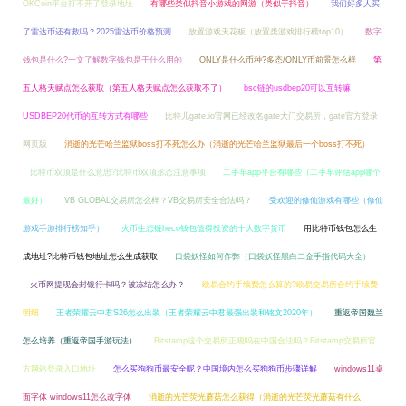
OKCoin平台打不开了登录地址
有哪些类似抖音小游戏的网游（类似于抖音）
我们好多人买
了雷达币还有救吗？2025雷达币价格预测
放置游戏天花板（放置类游戏排行榜top10）
数字
钱包是什么?一文了解数字钱包是干什么用的
ONLY是什么币种?多态/ONLY币前景怎么样
第
五人格天赋点怎么获取（第五人格天赋点怎么获取不了）
bsc链的usdbep20可以互转嘛
USDBEP20代币的互转方式有哪些
比特儿gate.io官网已经改名gate大门交易所，gate官方登录
网页版
消逝的光芒哈兰监狱boss打不死怎么办（消逝的光芒哈兰监狱最后一个boss打不死）
比特币双顶是什么意思?比特币双顶形态注意事项
二手车app平台有哪些（二手车评估app哪个
最好）
VB GLOBAL交易所怎么样？VB交易所安全合法吗？
受欢迎的修仙游戏有哪些（修仙
游戏手游排行榜知乎）
火币生态链heco钱包值得投资的十大数字货币
用比特币钱包怎么生
成地址?比特币钱包地址怎么生成获取
口袋妖怪如何作弊（口袋妖怪黑白二金手指代码大全）
火币网提现会封银行卡吗？被冻结怎么办？
欧易合约手续费怎么算的?欧易交易所合约手续费
明细
王者荣耀云中君S26怎么出装（王者荣耀云中君最强出装和铭文2020年）
重返帝国魏兰
怎么培养（重返帝国手游玩法）
Bitstamp这个交易所正规吗在中国合法吗？Bitstamp交易所官
方网站登录入口地址
怎么买狗狗币最安全呢？中国境内怎么买狗狗币步骤详解
windows11桌
面字体 windows11怎么改字体
消逝的光芒荧光蘑菇怎么获得（消逝的光芒荧光蘑菇有什么