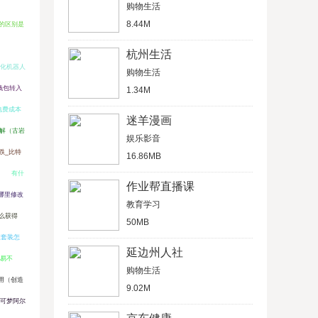
购物生活
8.44M
的区别是
杭州生活
化机器人
购物生活
钱包转入
1.34M
电费成本
迷羊漫画
解（古岩
娱乐影音
跌_比特
16.86MB
有什
作业帮直播课
在哪里修改
教育学习
么获得
50MB
业套装怎
延边州人社
交易不
购物生活
用（创造
9.02M
可梦阿尔