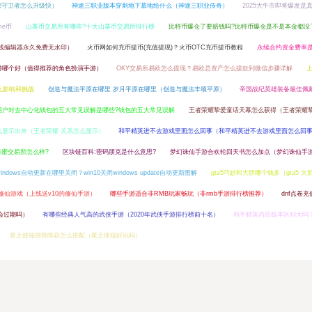
原守卫者怎么升级快）
神途三职业版本穿刺地下墓地给什么（神途三职业传奇）
2025大牛市即将爆发是
me币
山寨币交易所有哪些?十大山寨币交易所排行榜
比特币爆仓了要赔钱吗?比特币爆仓是不是本金都没
在线编辑器永久免费无水印）
火币网如何充币提币(充值提现)？火币OTC充币提币教程
永续合约资金费率
游哪个好（值得推荐的角色扮演手游）
OKY交易所易欧怎么提现？易欧总资产怎么提款到微信步骤详解
么影响和挑战
创造与魔法平原在哪里 岁月平原在哪里（创造与魔法丰颂平原）
帝国战纪英雄装备最佳佩
用户对去中心化钱包的五大常见误解是哪些?钱包的五大常见误解
王者荣耀挚爱童话天幕怎么获得（王者荣耀
么显示出来（王者荣耀 关系怎么显示）
和平精英进不去游戏里面怎么回事（和平精英进不去游戏里面怎么回
X蜂蜜交易所怎么样?
区块链百科:密码朋克是什么意思?
梦幻诛仙手游合欢轮回天书怎么加点（梦幻诛仙手
windows自动更新在哪里关闭？win10关闭windows update自动更新图解
gta5巧妙和大胆哪个钱多（gta5 大
的修仙游戏（上线送v10的修仙手游）
哪些手游适合非RMB玩家畅玩（非rmb手游排行榜推荐）
dnf点卷
会过期吗）
有哪些经典人气高的武侠手游（2020年武侠手游排行榜前十名）
和平精英内部版本区别大吗
星之彼端强势阵容怎么搭配（星之彼端好玩吗）