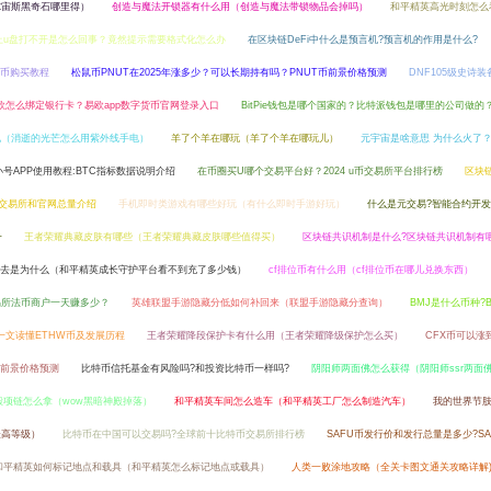
尔宙斯黑奇石哪里得）
创造与魔法开锁器有什么用（创造与魔法带锁物品会掉吗）
和平精英高光时刻怎么
上u盘打不开是怎么回事？竟然提示需要格式化怎么办
在区块链DeFi中什么是预言机?预言机的作用是什么?
on币购买教程
松鼠币PNUT在2025年涨多少？可以长期持有吗？PNUT币前景价格预测
DNF105级史诗
欧怎么绑定银行卡？易欧app数字货币官网登录入口
BitPie钱包是哪个国家的？比特派钱包是哪里的公司做的
电（消逝的光芒怎么用紫外线手电）
羊了个羊在哪玩（羊了个羊在哪玩儿）
元宇宙是啥意思 为什么火了
小号APP使用教程:BTC指标数据说明介绍
在币圈买U哪个交易平台好？2024 u币交易所平台排行榜
区块链
线交易所和官网总量介绍
手机即时类游戏有哪些好玩（有什么即时手游好玩）
什么是元交易?智能合约开发
一
王者荣耀典藏皮肤有哪些（王者荣耀典藏皮肤哪些值得买）
区块链共识机制是什么?区块链共识机制有
去是为什么（和平精英成长守护平台看不到充了多少钱）
cf排位币有什么用（cf排位币在哪儿兑换东西）
易所法币商户一天赚多少？
英雄联盟手游隐藏分低如何补回来（联盟手游隐藏分查询）
BMJ是什么币种?
?一文读懂ETHW币及发展历程
王者荣耀降段保护卡有什么用（王者荣耀降级保护怎么买）
CFX币可以涨
价值前景价格预测
比特币信托基金有风险吗?和投资比特币一样吗?
阴阳师两面佛怎么获得（阴阳师ssr两面
殿项链怎么拿（wow黑暗神殿掉落）
和平精英车间怎么造车（和平精英工厂怎么制造汽车）
我的世界节
最高等级）
比特币在中国可以交易吗?全球前十比特币交易所排行榜
SAFU币发行价和发行总量是多少?SA
和平精英如何标记地点和载具（和平精英怎么标记地点或载具）
人类一败涂地攻略（全关卡图文通关攻略详解