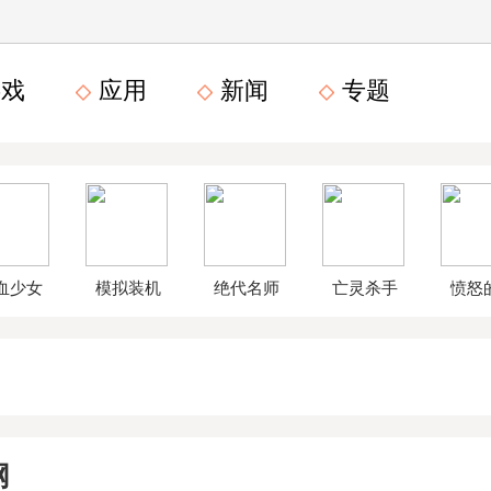
戏
应用
新闻
专题
血少女
模拟装机
绝代名师
亡灵杀手
愤怒
文数字
公司破解
无限曲玉
鸟星
版
版
版
战2破
网