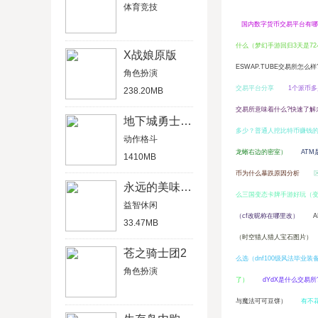
体育竞技
国内数字货币交易平台有哪
什么（梦幻手游回归3天是7
X战娘原版
ESWAP.TUBE交易所怎么样
角色扮演
交易平台分享
1个派币
238.20MB
交易所意味着什么?快速了解
地下城勇士官网版
多少？普通人挖比特币赚钱
动作格斗
龙蜥右边的密室）
AT
1410MB
币为什么暴跌原因分析
永远的美味星球4破解版
么三国变态卡牌手游好玩（变态
益智休闲
（cf改昵称在哪里改）
33.47MB
（时空猎人猎人宝石图片）
苍之骑士团2
么选（dnf100级风法毕业装
角色扮演
了）
dYdX是什么交易所
与魔法可可豆饼）
有不