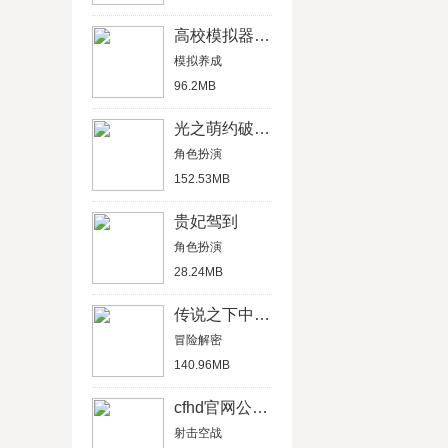
高校模拟器中文版
模拟养成
96.2MB
光之萌约破解版
角色扮演
152.53MB
贵妃驾到
角色扮演
28.24MB
传说之下中文汉化版
冒险解密
140.96MB
cfhd官网公测版
射击空战