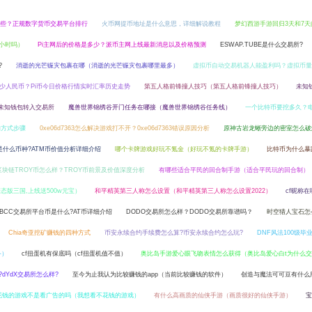
些？正规数字货币交易平台排行
火币网提币地址是什么意思，详细解说教程
梦幻西游手游回归3天和7天
2小时吗）
Pi主网后的价格是多少？派币主网上线最新消息以及价格预测
ESWAP.TUBE是什么交易所?
?
消逝的光芒赈灾包裹在哪（消逝的光芒赈灾包裹哪里最多）
虚拟币自动交易机器人能盈利吗？虚拟币量
多少人民币？Pi币今日价格行情实时汇率历史走势
第五人格前锋撞人技巧（第五人格前锋撞人技巧）
未知
未知钱包转入交易所
魔兽世界锦绣谷开门任务在哪接（魔兽世界锦绣谷任务线）
一个比特币要挖多久？
的方式步骤
0xe06d7363怎么解决游戏打不开？0xe06d7363错误原因分析
原神古岩龙蜥旁边的密室怎么破
M是什么币种?ATM币价值分析详细介绍
哪个卡牌游戏好玩不氪金（好玩不氪的卡牌手游）
比特币为什么暴
区块链TROY币怎么样？TROY币前景及价值深度分析
有哪些适合平民的回合制手游（适合平民玩的回合制）
版三国,上线送500w元宝）
和平精英第三人称怎么设置（和平精英第三人称怎么设置2022）
cf昵称
ABCC交易所平台币是什么?AT币详细介绍
DODO交易所怎么样？DODO交易所靠谱吗？
时空猎人宝石怎
Chia奇亚挖矿赚钱的四种方式
币安永续合约手续费怎么算?币安永续合约怎么玩?
DNF风法100级毕
备）
cf扭蛋机有保底吗（cf扭蛋机值不值）
奥比岛手游爱心眼飞吻表情怎么获得（奥比岛爱心白t为什么
?dYdX交易所怎么样?
至今为止我认为比较赚钱的app（当前比较赚钱的软件）
创造与魔法可可豆有什么
花钱的游戏不是看广告的吗（我想看不花钱的游戏）
有什么高画质的仙侠手游（画质很好的仙侠手游）
宝