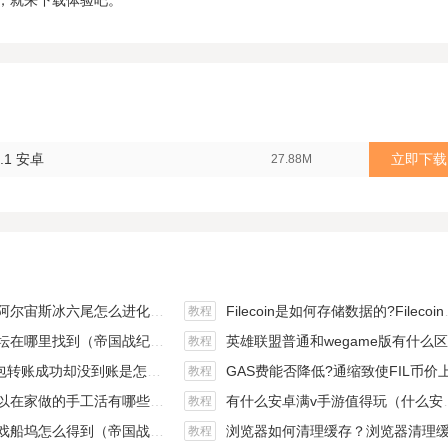
，就来下载体验吧。
.1 安卓
立即下载
27.88M
斯冰六尾怎么进化（宝可梦冰六尾怎么得）
Filecoin是如何存储数据的?Filecoin的价值体现和未来前景分析
教程
在哪里找到（帝国战纪游戏攻略）
英雄联盟普通和wegame版有什么区别（英雄联盟wegame版和英雄联盟）
教程
钱包转账成功却没到账是怎么回事?
GAS费能否降低?通缩致使FIL币价上涨,近看1000
教程
手工活有哪些？四个可以操作的小项目真是可靠
有什么安卓满v手游值得玩（什么安卓手游好玩）
教程
坞怎么得到（帝国战纪战役攻略）
浏览器如何清理缓存？浏览器清理缓存快捷
教程