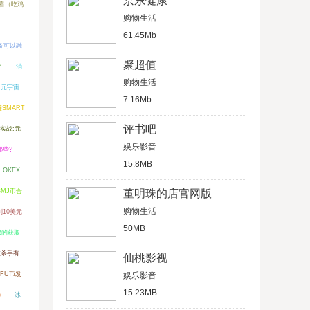
京东健康
看（吃鸡
购物生活
61.45Mb
装备可以融
聚超值
？
消
购物生活
？元宇宙
7.16Mb
SMART
评书吧
实战:元
娱乐影音
哪些?
15.8MB
OKEX
BMJ币合
董明珠的店官网版
购物生活
到10美元
50MB
佛的获取
肢杀手有
仙桃影视
FU币发
娱乐影音
15.23MB
)
冰