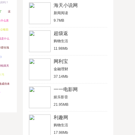
真的吗？
海天小说网
了
这
新闻阅读
9.7MB
是什么意
上公链后
超级返
戴是什么
购物生活
挚爱玫瑰
11.98Mb
事）
网利宝
游轮回天
金融理财
胆 巧
37.14Mb
充值成功未
一一电影网
？
娱乐影音
21.95MB
利趣网
购物生活
17.98Mb