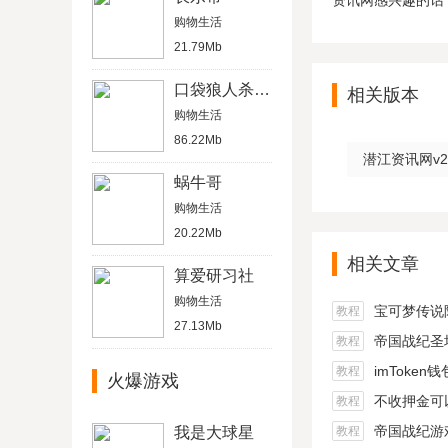
资讯网感兴趣的话
购物生活
21.79Mb
口袋狼人杀脚本辅助
相关版本
购物生活
86.22Mb
潜江资讯网v2
蜗牛哥
购物生活
20.22Mb
相关文章
算爱研习社
购物生活
宝可梦传说阿尔宙
教程
27.13Mb
帝国战纪圣坛
教程
imToken
教程
火爆游戏
不收押金可以在家做的
教程
帝国战纪游戏船
我是大球星
教程