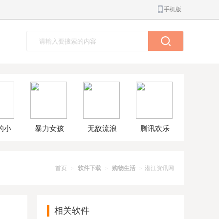
手机版
的小
暴力女孩
无敌流浪
腾讯欢乐
球大
模拟器汉
汉8无敌版
斗地主正
解版
化版
版
首页
软件下载
购物生活
潜江资讯网
>
>
>
相关软件