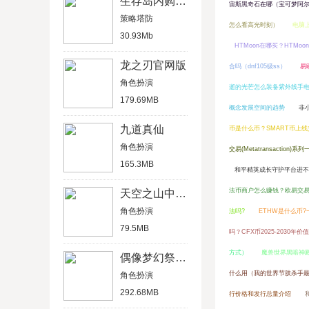
生存岛内购破解版
宙斯黑奇石在哪（宝可梦阿
策略塔防
怎么看高光时刻）
电脑
30.93Mb
HTMoon在哪买？HTMo
龙之刃官网版
合吗（dnf105级ss）
易
角色扮演
逝的光芒怎么装备紫外线手
179.69MB
概念发展空间的趋势
非
九道真仙
币是什么币？SMART币上
角色扮演
交易(Metatransaction)系列
165.3MB
和平精英成长守护平台进不
法币商户怎么赚钱？欧易交
天空之山中文破解版
角色扮演
法吗?
ETHW是什么币
79.5MB
吗？CFX币2025-2030年
方式）
魔兽世界黑暗神
偶像梦幻祭2官方版
什么用（我的世界节肢杀手
角色扮演
292.68MB
行价格和发行总量介绍