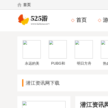
首页
首页
游
永远的美
PUBG和
明日方舟
热
味星球4破
平精英体
wikiapp
中
潜江资讯网下载
解版
验服
潜江资讯