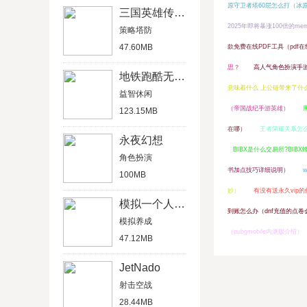
原守卫者塔60层怎么打（冰
三国英雄传单机版
2025年即将暴涨100倍的me
策略塔防
47.60MB
款免费在线PDF工具（pdf
思？
高人气角色扮演手
地铁跑酷无限金币版
意味着什么 上公链带来了什
益智休闲
（帝国战纪手游英雄）
123.15MB
在哪）
王者荣耀关系怎
永夜幻想
BIBX是什么交易所?BIB
角色扮演
书加点技巧详细说明）
100MB
妙）
有没有送永久vip
模拟一个人一生
到账怎么办（dnf充值的点卷
模拟养成
（pubgmobile内测版介绍）
47.12MB
JetNado
射击空战
28.44MB