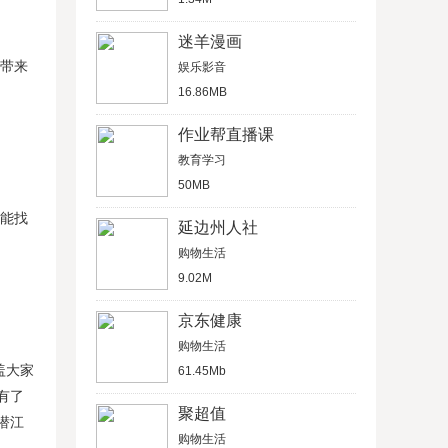
迷羊漫画
活带来
娱乐影音
16.86MB
作业帮直播课
教育学习
50MB
就能找
延边州人社
购物生活
9.02M
京东健康
购物生活
盖大家
61.45Mb
有了
聚超值
潜江
购物生活