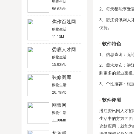
购物生活
2、每天都能享受
58.83Mb
3、潜江资讯网人
焦作百姓网
便捷。
购物生活
11.13M
软件特色
娄底人才网
1、信息查询：无
购物生活
15.92Mb
2、需求发布：潜
到更多的就业渠道
装修图库
3、个性推荐：根
购物生活
26.79Mb
软件评测
网票网
潜江资讯网人才招
购物生活
生活中的方方面面
11.09Mb
这款应用，就能为
长乐帮