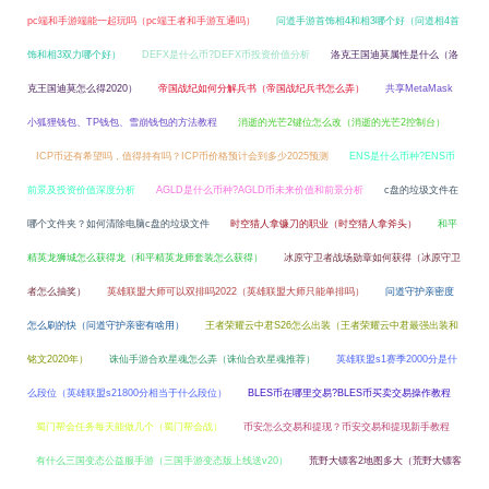
pc端和手游端能一起玩吗（pc端王者和手游互通吗）
问道手游首饰相4和相3哪个好（问道相4首
饰和相3双力哪个好）
DEFX是什么币?DEFX币投资价值分析
洛克王国迪莫属性是什么（洛
克王国迪莫怎么得2020）
帝国战纪如何分解兵书（帝国战纪兵书怎么弄）
共享MetaMask
小狐狸钱包、TP钱包、雪崩钱包的方法教程
消逝的光芒2键位怎么改（消逝的光芒2控制台）
ICP币还有希望吗，值得持有吗？ICP币价格预计会到多少2025预测
ENS是什么币种?ENS币
前景及投资价值深度分析
AGLD是什么币种?AGLD币未来价值和前景分析
c盘的垃圾文件在
哪个文件夹？如何清除电脑c盘的垃圾文件
时空猎人拿镰刀的职业（时空猎人拿斧头）
和平
精英龙狮城怎么获得龙（和平精英龙师套装怎么获得）
冰原守卫者战场勋章如何获得（冰原守卫
者怎么抽奖）
英雄联盟大师可以双排吗2022（英雄联盟大师只能单排吗）
问道守护亲密度
怎么刷的快（问道守护亲密有啥用）
王者荣耀云中君S26怎么出装（王者荣耀云中君最强出装和
铭文2020年）
诛仙手游合欢星魂怎么弄（诛仙合欢星魂推荐）
英雄联盟s1赛季2000分是什
么段位（英雄联盟s21800分相当于什么段位）
BLES币在哪里交易?BLES币买卖交易操作教程
蜀门帮会任务每天能做几个（蜀门帮会战）
币安怎么交易和提现？币安交易和提现新手教程
有什么三国变态公益服手游（三国手游变态版上线送v20）
荒野大镖客2地图多大（荒野大镖客