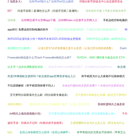
2 地图多大）
比特币etf指什么? 比特币etf怎么购买
详细分析币安链去中心化交易所安全
吗?
问道手游第二套属性怎么开（问道开启第二套属性）
传奇首区开服 176复古神途传奇手
游体验
比特网交易平台官网app下载，比特网Gate.io交易平台官网入口
手机远程控制电脑的
app排行 免费远程控制电脑的软件
三国志幻想大陆最强阵营（三国志幻想大陆最强队伍）
狗
狗币2025会涨到多少倍？狗狗币未来2025-2030价格走势预测
DNF护石怎么获得（dnf护石怎么
获得附文怎么获得）
云顶之弈S7法术强度修正是什么意思（云顶之弈法强加成系数）
Dash
Freewallet钱包是什么?Dash Freewallet钱包怎么样?
NVIDIA、AMD 哪些显卡最适合挖 ETH
以太币？这份实测数据告诉你
跨链流动性Hub有哪些优势?一文读懂跨链流动性Hub
欧交易
所是OK网易欧交易所吗？欧交易所app官网登录地址入口
和平精英为什么大家都不玩雨林模式
不玩原因解析（和平精英雨林看不到人）
永续合约最好的交易所是哪个？永续合约交易所排名
宝可梦阿尔宙斯满月怎么刷（阿尔宙斯专属道具）
宝可梦阿尔宙斯皮丘在哪（精灵宝可梦阿尔
宙斯在哪抓）
魔兽世界小龙人怎么解锁人形态（小龙人怎么打书）
英雄联盟哨兵之殇是谁
（lol哨兵之殇技能视频介绍）
宝可梦传说阿尔宙斯彷徨夜灵在哪（阿尔宙斯制裁之烁）
千年
盛世手游：经典永不过时（经典武侠手游推荐）
王者荣耀阿古朵为什么没人玩（阿古朵为什么
kpl）
妄想山海卷鳞骨怎么获得（妄想山海鳞甲）
有苹果能玩的无限金币游戏吗（苹果怎么