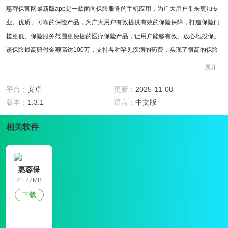
惠蓉保官网最新版app是一款面向保险服务的手机应用，为广大用户带来更加专
业、优质、可靠的保险产品，为广大用户有效提供有效的保险保障，打造保险门
槛更低、保险服务范围更便捷的医疗保险产品，让用户能够有效、放心地投保。
该保险最高赔付金额高达100万，支持各种罕见疾病的药费，实现了很高的保险
保障。
展开 +
软件特色
1、惠蓉保官网最新版app是专业的保险服务平台，提供安全、可靠、有效的保险
平台：
安卓
更新：
2025-11-08
产品，更好地为广大用户服务。
版本：
1.3.1
语言：
中文版
2、更宽松的保险条件，不受户口、年龄和健康的限制，可以有效地开展惠融保
相关软件
保险。
软件用法
1、一种高效便捷的在线一键式快速保险服务模式，用户可以在线有效填写相关
信息，进而有效参与保险。
惠蓉保
2、实现与基本医疗保险的有效互动，为用户提供更全面的医疗卫生保障服务。
41.27MB
软件亮点
下载
1、惠蓉保官网最新版app打造更加专业有效的保险服务产品，为民生提供更加贴
心实用的保险服务产品。
2、该保险产品的注册时间将于6月30日到期，需要投保的用户可以快速投保。