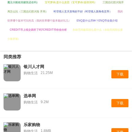
魔法大船收回建筑还在吗）
宝可梦dlc是什么意思（宝可梦dlc值得买吗）
三国志幻想大陆开
局怎么玩（三国志幻想大陆 开局）
时空猎人玄天首饰好不好（时空猎人新角色玄帝）
我的
世界哪个版本可玩性高（我的世界哪个版本最好玩儿）
ENQ是什么币种？ENQ币全面介绍
CREDIT币上线交易所了吗?CREDIT币价值分析
永劫无间最高段位是什么（永劫无间段位多
少算厉害）
同类推荐
银川人才网
21.25M
购物生活
下载
选单网
9.2M
购物生活
下载
乐家购物
1.8MB
购物生活