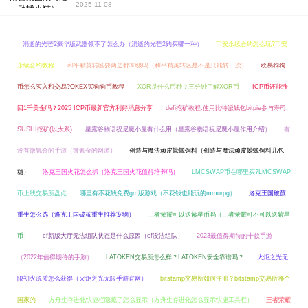
2025-11-08
消逝的光芒2豪华版武器领不了怎么办（消逝的光芒2购买哪一种）
币安永续合约怎么玩?币安
永续合约教程
和平精英转区要两边都30级吗（和平精英转区是不是只能转一次）
欧易狗狗
币怎么买入和交易?OKEX买狗狗币教程
XOR是什么币种？三分钟了解XOR币
ICP币还能涨
回1千美金吗？2025 ICP币最新官方利好消息分享
defi挖矿教程:使用比特派钱包bitpie参与寿司
SUSHI挖矿(以太系)
星露谷物语祝尼魔小屋有什么用（星露谷物语祝尼魔小屋作用介绍）
有
没有微氪金的手游（微氪金的网游）
创造与魔法顽皮蝾螈饲料（创造与魔法顽皮蝾螈饲料几包
稳）
洛克王国火花怎么抓（洛克王国火花值得培养吗）
LMCSWAP币在哪里买?LMCSWAP
币上线交易所盘点
哪里有不花钱免费gm版游戏（不花钱也能玩的mmorpg）
洛克王国破茧
重生怎么选（洛克王国破茧重生推荐宠物）
王者荣耀可以送紫星币吗（王者荣耀可不可以送紫星
币）
cf新版大厅无法组队状态是什么原因（cf没法组队）
2023最值得期待的十款手游
（2022年值得期待的手游）
LATOKEN交易所怎么样？LATOKEN安全靠谱吗？
火炬之光无
限初火源质怎么获得（火炬之光无限手游官网）
bitstamp交易所如何注册？bitstamp交易所哪个
国家的
方舟生存进化快捷栏隐藏了怎么显示（方舟生存进化怎么显示快捷工具栏）
王者荣耀