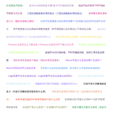
玩无限金币游戏）
波卡什么时间拍卖卡槽?波卡平行链拍卖日期
瑞波币如何获得?XRP瑞波
币获取方式介绍
三国志战略版最实用的战法（三国志战略版好用的战法）
原神魈专属圣遗物
是什么（魈的圣遗物主属性）
比特币交易量最大的交易所是哪个?全球最大的比特币交易平台排
名
和平精英枪口左右摆如何调整灵敏度（和平精英枪口左右晃动上下晃动怎么调）
盘点bsc
链支持的币都有什么？bsc链交易所官网入口
诛仙手游玉兔几点刷新（诛仙手游玉兔怎么抓）
Poloniex交易所怎么下载安装？Poloniex交易所APP下载方法分享
手机有什么回合制网游好玩
（手机回合制游戏排行榜前十名）
波场币今日行情价格，TRX币最新消息，实时汇率历史走势
图
我的世界租赁服是干嘛的（我的世界租赁服务）
Meme币是什么意思在哪个交易所？
Meme币和比特币之间的关系
手机有什么好玩的攻城游戏（有没有什么手机单机攻城游戏）
csgo完美平台怎么实名认证（csgo完美平台怎么实名认证2022）
GaeAEX/盖亚交易所靠谱
吗?盖亚交易所全面介绍
消逝的光芒2给不给钥匙（消逝的光芒2cv）
问道手游引灵幡满级是
多少（问道引灵幡技能等级高有什么用）
单机赛车游戏排行榜前十名（这些最伟大的赛车游
戏）
哈希率越高越好吗?哈希率越高代表什么分析
区块链UQC币是什么币种？UQC币前景
和价值分析
合成资产是什么意思?一文读懂DeFi合成资产
创造与魔法大船怎么收回（创造与