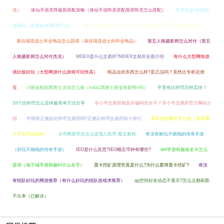
法）
诛仙手游灵阵最新搭配攻略（诛仙手游阵灵搭配推荐阵灵怎么搭配）
有带有gm权限的
游戏吗（游戏gm权限是什么）
ZB.com官网怎么登录不了？中币交易所ZB币官网登录入口
泰拉瑞亚战士毕业饰品怎么获得（泰拉瑞亚战士的毕业饰品）
第五人格摄影师怎么对付（第五
人格摄影师怎么对付杰克）
MDEX是什么交易所?MDEX交易所全面介绍
有什么大型网络游
戏比较好玩（大型网游什么游戏可玩性高）
唯品会的东西怎么样?是正品吗？竟然比专柜还便
宜
cf摸金校尉黑骑士活动怎么领（m4a1黑骑士摸金校尉带v吗）
手里有比特币怎样卖掉？
10个比特币怎么卖掉最简单方法分享
非小号交易所都是诈骗吗安全不？非小号交易所官方网站介
绍
中国有正规的比特币交易所吗?正规比特币交易所前十排行
卖车估价哪个平台好（卖车哪
个平台可以估价）
火币网卖币后怎么提现人民币 图文教程
有没有耐玩不烧钱的传奇手游
（好玩不烧钱的传奇手游）
IEO是什么意思?IEO概念币种有哪些?
dnf手游韩服改名卡怎么
获得（地下城手游韩服叫什么名字）
显卡挖矿原理究竟是什么?为什么要用显卡挖矿?
有没
有组队好玩的网游推荐（有什么好玩的组队游戏求推荐）
qq空间好友动态不显示?怎么点都刷新
不出来（已解决）