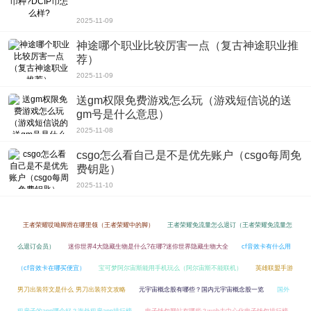
为你提供详细的解决方案和步骤!
2025-11-09
神途哪个职业比较厉害一点（复古神途职业推
荐）
2025-11-09
送gm权限免费游戏怎么玩（游戏短信说的送
gm号是什么意思）
2025-11-08
csgo怎么看自己是不是优先账户（csgo每周免
费钥匙）
2025-11-10
王者荣耀哎呦脚滑在哪里领（王者荣耀中的脚）
王者荣耀免流量怎么退订（王者荣耀免流量怎
么退订会员）
迷你世界4大隐藏生物是什么?在哪?迷你世界隐藏生物大全
cf音效卡有什么用
（cf音效卡在哪买便宜）
宝可梦阿尔宙斯能用手机玩么（阿尔宙斯不能联机）
英雄联盟手游
男刀出装符文是什么 男刀出装符文攻略
元宇宙概念股有哪些？国内元宇宙概念股一览
国外