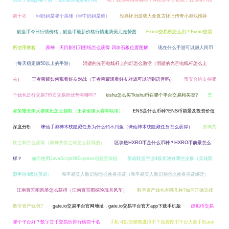
租房子的app哪个好？海外租房app排行榜
电子钱包网站有哪些？web去中心化电子钱包排行榜
前十名
lol奶妈是哪个英雄（lol中奶妈是谁）
经典怀旧游戏大全复古怀旧传奇小游戏推荐
鱿鱼币今日行情价格，鱿鱼币最新价格行情走势美元走势图
Exmo交易所怎么用？Exmo交易
所使用教程
原神：天目影打刀图纸怎么获得 四块石板位置图解
现在什么手游可以赚人民币
（每天稳定赚50以上的手游）
消逝的光芒电线杆上的灯怎么激活（消逝的光芒电线杆怎么上
去）
王者荣耀如何观看好友对战（王者荣耀观看好友对战可以听到语音吗）
币安合约支持哪
个钱包进行交易?币安交易所优势有哪些?
kishu怎么买?kishu币在哪个平台交易和买卖?
王
者荣耀全国大赛奖励怎么领取（王者全国大赛有啥用）
ENS是什么币种?ENS币前景及投资价值
深度分析
诛仙手游神木枝隐藏任务为什么钓不到鱼（诛仙神木枝隐藏任务怎么获得）
原神共
饮之杯怎么获得（原神共饮之杯怎么获得的）
区块链HXRO币是什么币种？HXRO币前景怎么
样？
如何使用JavaScript和Express创建区块链
英雄联盟手游4级奖池有哪些皮肤（英雄联
盟手游4级送英雄）
和平精英人脸识别怎么换身份证（和平精英人脸识别怎么换身份证绑定）
江南百景图风筝怎么获得（江南百景图探险玩具风车）
数字资产钱包有哪几种?如何正确选择
数字资产钱包?
gate.io交易平台官网地址，gate.io交易平台官方app下载手机版
虚拟币交易
哪个平台好？数字货币交易所排行榜前十名
手机可以挖哪些虚拟币？免费挖币平台大全手机app