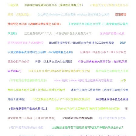
下载安装
原神铁匠铺隐藏武器是什么（原神铁匠铺有几个）
cf新版大厅无法组队状态是什么
原因（cf没法组队）
怎么样关掉windows11安全警告 windows安全警报怎么关闭
阴阳师现
世符咒怎么获得（阴阳师现世符咒怎么获取）
王者荣耀共享皮肤怎么设置（王者荣耀如何设置共
享皮肤）
这款免费在线PDF工具（pdf在线编辑器永久免费无水印）
区块链扩容是什么意
思?区块链扩容的方式有哪些?
Blur币值得投资吗？Blur币未来升值潜力2025价格预测
DNF
手游宠物装备洗练材料怎么获得（dnf宠物装备怎么刷）
区块链IOTX是什么币？IOTX币官网总
量及交易平台介绍
科普：以太坊交易的生命周期?
有什么经典有趣的三国手游（有好玩的三
国手游吗?）
BSCS是什么币种?BSCS币官网/总量和发行价介绍
和平精英怎么解除恋人关系
（和平精英在哪里解除情侣关系）
steam错误（steam错误 无法连接到内容服务器）
火币
网怎么充值人民币买币？火币网人民币买币教程
冰原守卫者怎么快速升级（冰原守卫者怎么快速
升级工匠等级）
币安交易所合约怎么开户？币安交易所交易流程
泰拉瑞亚泰坦手套怎么获得
（泰拉瑞亚泰坦手套怎么获得1.2）
国内什么平台可以买狗狗币 狗狗币在哪些平台能买到
王
者荣耀鱼是什么英雄（王者里的鱼是谁）
比特币区块链的数据结构
蜀门手游青城加点攻略
（蜀门手游青城最强输出搭配）
上线破发的数字货币还能投资吗?破发币判断的依据是什么?