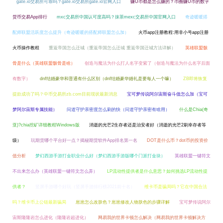
gate.io交易所可靠吗？gate.io交易所gate.io官网入口
赚U币都是怎么赚的？币圈赚U币的数字
货币交易App排行
mxc交易所中国认可度高吗？抹茶mexc交易所中国官网入口
奇迹暖暖搭
配师联盟活跃度怎么提升（奇迹暖暖的搭配师联盟怎么加）
火币app注册教程:用非小号app注册
火币操作教程
重返帝国怎么迁城（重返帝国怎么迁城 重返帝国迁城方法详解）
英雄联盟骸
骨是什么（英雄联盟骸骨是啥）
创造与魔法为什么打人名字变紫了（创造与魔法为什么名字后面
有数字）
dnf结婚豪华和普通有什么区别（dnf结婚豪华婚礼是要每人一个嘛）
ZB即将恢复
提款成功了吗？中币交易所zb.com目前现状最新消息
宝可梦传说阿尔宙斯奋斗值怎么加（宝可
梦阿尔宙斯专属技能）
问道守护亲密度怎么刷的快（问道守护亲密有啥用）
什么是Chia(奇
亚)?chia挖矿详细教程Windows版
消逝的光芒2生存者还是治安者好（消逝的光芒2刷幸存者等
级）
玩期货哪个平台好一点？揭秘期货软件App排名第一名
DOT是什么币？dot币的投资价
值分析
梦幻西游手游打金职业什么好（梦幻西游手游版哪个门派打金块）
英雄联盟一键符文
不出来怎么办（英雄联盟一键符文怎么弄）
LP流动性提供者是什么意思？如何挑选LP流动性提
供者？
竖屏手游哪个好玩（竖屏手游排行榜2021前十名）
维卡币是骗局吗？它在中国合法
吗？维卡币上公链最新骗局
崽崽怎么改肤色？崽崽修改人物肤色的步骤详解
宝可梦传说阿尔
宙斯隆隆岩怎么进化（隆隆岩超进化）
网易我的世界卡顿怎么解决（网易我的世界卡顿解决方