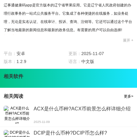
辽事通健康码app是官方版本的辽宁省苹果应用。它是辽宁省人民政府创建的办
理行政事务的一站式公共服务平台。它集成了各种便捷的在线服务，如业务处
理，无论是实名认证、在线审计、投诉、查询、注销等。它还可以通过这个平台
了解当地最新的新闻信息和最新的政务信息。有需要的用户可以自由选择!
软件特色
展开 +
1、网上收集了各种方便的服务，可以根据自己的需要在线选择;
2、辽事通app操作简单，有详细的程序和说明，所有的政府事务都可以轻松处
平台：
安卓
更新：
2025-11-07
理。
版本：
1.2.9
语言：
中文版
软件用法
1、你不用离开家就可以操作手机线路，你不再需要排队办事;
相关软件
2、辽事通app可以进行身份认证、在线健康登录和通过服务验证，为市民提供便
捷的服务。
相关阅读
更多>
软件亮点
1、辽事通app每天都会有大量的新闻和信息更新，实时了解最新的社会趋势和政
ACX是什么币种?ACX币前景怎么样详细介绍
策;
2、投诉、处理、查询、认证等服务都在这里提供，您也可以在线咨询客服。
2025-11-09
软件评测
DCIP是什么币种?DCIP币怎么样?
如果你在处理政府事务时什么都不懂，你可以在辽事通app提问，我们会高效地