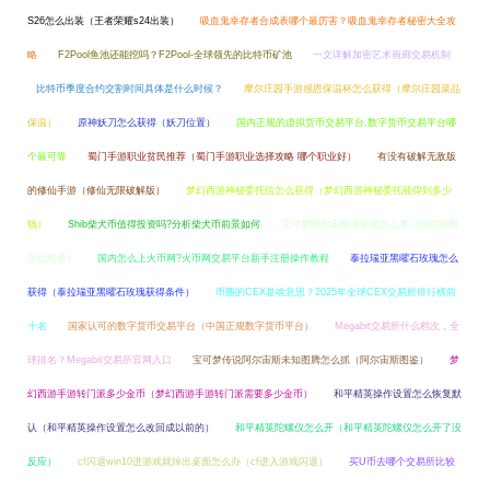
S26怎么出装（王者荣耀s24出装）
吸血鬼幸存者合成表哪个最厉害？吸血鬼幸存者秘密大全攻
略
F2Pool鱼池还能挖吗？F2Pool-全球领先的比特币矿池
一文详解加密艺术画廊交易机制
比特币季度合约交割时间具体是什么时候？
摩尔庄园手游感恩保温杯怎么获得（摩尔庄园菜品
保温）
原神妖刀怎么获得（妖刀位置）
国内正规的虚拟货币交易平台,数字货币交易平台哪
个最可靠
蜀门手游职业贫民推荐（蜀门手游职业选择攻略 哪个职业好）
有没有破解无敌版
的修仙手游（修仙无限破解版）
梦幻西游神秘委托信怎么获得（梦幻西游神秘委托能得到多少
钱）
Shib柴犬币值得投资吗?分析柴犬币前景如何
宝可梦阿尔宙斯亲密度怎么看（阿尔宙斯
怎么培养）
国内怎么上火币网?火币网交易平台新手注册操作教程
泰拉瑞亚黑曜石玫瑰怎么
获得（泰拉瑞亚黑曜石玫瑰获得条件）
币圈的CEX是啥意思？2025年全球CEX交易所排行榜前
十名
国家认可的数字货币交易平台（中国正规数字货币平台）
Megabit交易所什么档次，全
球排名？Megabit交易所官网入口
宝可梦传说阿尔宙斯未知图腾怎么抓（阿尔宙斯图鉴）
梦
幻西游手游转门派多少金币（梦幻西游手游转门派需要多少金币）
和平精英操作设置怎么恢复默
认（和平精英操作设置怎么改回成以前的）
和平精英陀螺仪怎么开（和平精英陀螺仪怎么开了没
反应）
cf闪退win10进游戏就掉出桌面怎么办（cf进入游戏闪退）
买U币去哪个交易所比较