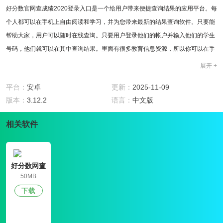
好分数官网查成绩2020登录入口是一个给用户带来便捷查询结果的应用平台。每
个人都可以在手机上自由阅读和学习，并为您带来最新的结果查询软件。只要能
帮助大家，用户可以随时在线查询。只要用户登录他们的帐户并输入他们的学生
号码，他们就可以在其中查询结果。里面有很多教育信息资源，所以你可以在手
机上查询和使用。
展开 +
软件特色
1、好分数官网查成绩2020登录入口界面上有很多教育资源，也有学生的基本信
平台：
安卓
更新：
2025-11-09
息，都在里面，只有校园用户可以登录使用;
版本：
3.12.2
语言：
中文版
2、许多学校在新学期举行了第一次月考。现在一些学校的月考成绩已经出来
相关软件
了，高分通过官方网站查询;
3、学生和家长查询考试成绩很有帮助。如果你有一个好的分数查询条目，你可
以登录平台进行查询。
软件用法
好分数网查
1、进入好分数官网查成绩2020登录入口后，每个人选择自己的身份，家长点击
成绩
50MB
家长栏，学生点击学生栏，并根据自己的用户名和密码登录;
下载
2、身份证号码是学生参加考试时在试卷上填写的号码。根据学校不同，可以是
准考号、学号和学生登记号之一;