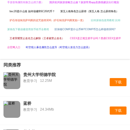
手游首饰属性转换怎么得力量）
国庆杭州旅游攻略怎么做？旅游常用app及路线建议出行规划
bsc20是什么链 如何创建BSC20代币？
第五人格角色怎么获得（第五人格 怎么获得角色）
炉石传说纳克萨玛斯的诅咒值得买吗（炉石纳克萨玛斯奖励一览）
比特派钱包使用教程:比特
派钱包下载创建使用发币收币全教程
区块链COMP是什么币种?COMP币怎么样值得买吗?
王者荣耀禁止改名怎么解除（王者被禁止改名）
CEEX是正规交易平台吗？西易CEEX交易平
台官网入口
时空猎人暴击属性怎么提升（时空猎人攻击力怎么提高）
同类推荐
贵州大学明德学院
12.25M
教育学习
下载
蓝桥
24.34Mb
教育学习
下载