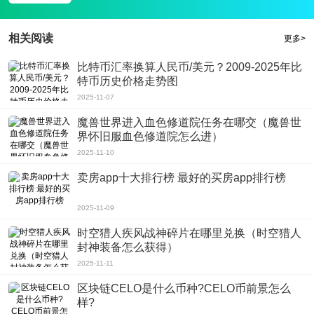
3、如果家长不知道学生的考试号码，他们可以点击左上角的“跳过”。跳过后，他
们可以进入好分数主页，但不能查询分数。
相关阅读
更多>
软件亮点
1、您可以等孩子回来询问，或者叫老师询问并记录正确的身份证号码，继续装
比特币汇率换算人民币/美元？2009-2025年比
订操作，并继续装订的具体操作步骤;
特币历史价格走势图
2、在好分数官网查成绩2020登录入口登录，进入好成绩主页，点击1进行绑
2025-11-07
定，进入绑定页面，在2处输入孩子的正确名字;
魔兽世界进入血色修道院任务在哪交（魔兽世
3、和身份证号码，点击3确认，则可以完成绑定，孩子的考试成绩不会显示在里
界怀旧服血色修道院怎么进）
面。
2025-11-10
卖房app十大排行榜 最好的买房app排行榜
2025-11-09
时空猎人疾风战神碎片在哪里兑换（时空猎人
封神装备怎么获得）
2025-11-11
区块链CELO是什么币种?CELO币前景怎么
样?