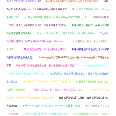
靠谱？2025年U币交易所平台推荐
blur币是龙头币吗?元宇宙头币nft概念龙虚拟币排行
猪猪
币今日最新价格多少钱一个？揭秘猪猪币的发行机制和原理
哪一款动作RPG手游好玩（动作rpg
手游排行榜）
抹茶交易所是哪个国家的？抹茶交易所app下载官网地址入口
和平精英巅峰赛
一周可以打几次（和平精英巅峰赛一周最多升两个段位吗）
和平精英怎么解除恋人关系（和平精
英在哪里解除情侣关系）
区块大小增加10倍是什么意思?区块大小增加10倍的影响
Doge狗
狗币挖矿赚钱吗？2025最新狗狗币挖矿教程（Windows）
UMI交易所怎么样？U米交易所安全
靠谱吗？
ff14陆行鸟怎么获得（ff14 陆行鸟怎么获得）
和平精英限制消费怎么取消（和平精
英被限制消费是什么意思）
Uniswap交易所官网APP下载优点特色，Uniswap交易所官网版app
下载
新年推荐四款看电视直播软件（看电视直播的软件有哪些?）
wow盗贼pvp天赋带什么
好（魔兽世界怀旧盗贼pvp天赋加点）
创造与魔法大顽皮保底饲料是多少（创造与魔法大顽皮值
多少魔晶）
区块链RFOX币是什么币种？RFOX币全面介绍
解析波卡平行链与以太坊2.0架
构设计有什么区别?
有哪些好玩的战斗类网游游戏（很好玩的战斗游戏）
okex狗狗币怎么卖
出提现?okex狗狗币单笔委托数量下限是多少?
魔兽世界黑暗之门在哪里（魔兽世界黑暗之门任
务怎么做）
币安binance官方kol计划指南，bianance 联盟推广规则
幻塔2.0旧维拉币怎么用
（幻塔怎样）
binance交易平台_binance交易平台下载
有啥可以解压的休闲手游（有什么休