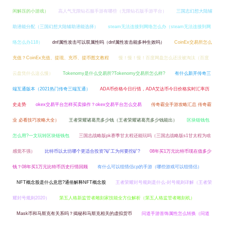
闲解压的小游戏）
高人气无限钻石服手游有哪些（无限钻石版手游平台）
三国志幻想大陆辅
助潜能分配（三国幻想大陆辅助潜能选择）
steam无法连接到网络怎么办（steam无法连接到网
络怎么办118）
dnf属性攻击可以双属性吗（dnf属性攻击能多种生效吗）
CoinEx交易所怎么
充值？CoinEx充值、提现、充币、提币图文教程
慢！慢！慢！百度网盘怎么还没被淘汰（百度
云盘凭什么这么慢）
Tokenomy是什么交易所?Tokenomy交易所怎么样?
有什么新开传奇三
端互通版本（2021热门传奇三端互通）
ADA币价格今日行情，ADA艾达币今日价格实时汇率历
史走势
okex交易平台怎样买卖操作？okex交易平台怎么交易
传奇霸业手游攻略汇总 传奇霸
业 必看技巧攻略大全）
王者荣耀诸葛亮多少钱（王者荣耀诸葛亮多少钱能出）
区块链钱包
怎么用?一文玩转区块链钱包
三国志战略版pk赛季甘太程还能玩吗（三国志战略版s1甘太程为啥
感觉不强）
比特币以太坊哪个更适合投资?矿工为何要挖矿?
08年买1万元比特币现在值多少
钱？08年买1万元比特币历史行情回顾
有什么可以组情侣cp的手游（哪些游戏可以组情侣）
NFT概念股是什么意思?通俗解释NFT概念股
王者荣耀封号规则是什么-封号规则详解（王者荣
耀封号规则2020）
第五人格新监管者雕刻家技能全方位解析（第五人格监管者雕刻机）
Mask币和马斯克有关系吗？揭秘和马斯克相关的虚拟货币
问道手游首饰属性怎么转换（问道