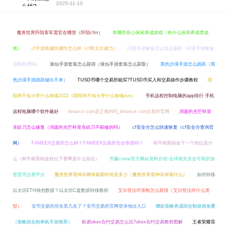
2025-11-10
魔兽世界阡陌客军需官在哪里（阡陌cfm）
有哪些良心休闲养成游戏（有什么休闲养成类游
戏）
cf手游斯威特属性怎么样（cf斯太尔威力）
问道手游敏金怎么加点最好（问道手游敏金
后期有用吗）
诛仙手游套装怎么获得（诛仙手游套装怎么获取）
黑色沙漠手游怎么跳跃（黑
色沙漠手游跳跃键出不来）
TUSD币哪个交易所能买?TUSD币买入和交易操作步骤教程
阴
阳师不知火带什么御魂2022（阴阳师不知火带什么御魂pve）
手机远程控制电脑的app排行 手机
远程电脑哪个软件最好
binance coin是正规的吗_binance coin交易所官网
消逝的光芒科雷
克砍刀怎么修复（消逝的光芒科雷克砍刀不能修的吗）
cf安全分怎么快速恢复（cf安全分查询官
网）
FAMEEX交易所怎么样？FAMEEX交易所安全靠谱吗？
和平精英铂金下一个段位是什
么（和平精英铂金段位下赛季是什么段位）
币赢coinw官方网站资料介绍-全球领先安全可靠的加
密货币交易平台
魔兽世界雷神岛稀有刷新时间是多少（魔兽世界雷神岛掉落什么）
如何转移
以太坊ETH钱包数据？以太坊C盘数据转移教程
艾尔登法环雷枪怎么获得（艾尔登法环什么类
型）
安币交易所排名第几名了？安币交易所官网登录地址入口
哪款策略养成回合制游戏免费
（策略回合制单机手游推荐）
欧易okex合约交易怎么玩?okex合约交易教程图解
王者荣耀暃